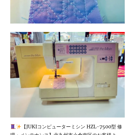
ン
修
理
販
売
専
門
店
「ミ
シ
ン
生
活」
に
【JUKIコンピューターミシン HZL-7500型 修