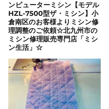
ロ
ンピューターミシン【モデル
ッ
HZL-7500型ザ・ミシン】小
ク）
×
倉南区のお客様よりミシン修
maffon
特
理調整のご依頼☆北九州市の
別
ミシン修理販売専門店「ミシ
キ
ャ
ン生活」☆
ン
ペ
ー
ン
開
催！
北
九
州
市
の
ミ
シ