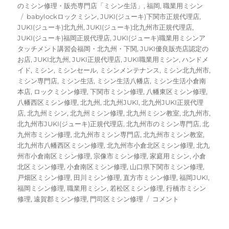
リ
のミシン修理・販売専門店「ミシン生活」
,
福岡
,
職業用ミシン
ー
タ
babylockロックミシン
,
JUKI(ジューキ)下関市正規代理店
,
グ
JUKI(ジューキ)北九州
,
JUKI(ジューキ)北九州市正規代理店
,
JUKI(ジューキ)福岡正規代理店
,
JUKI(ジューキ)職業用ミシンア
タッチメント講習会福岡・北九州・下関
,
JUKI優良販売店認定の
お店
,
JUKI北九州
,
JUKI正規代理店
,
JUKI職業用ミシン
,
ハンドメ
イド
,
ミシン
,
ミシンセール
,
ミシンメンテナンス
,
ミシン北九州市
,
ミシン専門店
,
ミシン生活
,
ミシン生活八幡店
,
ミシン生活小倉南
本店
,
ロックミシン修理
,
下関市ミシン修理
,
八幡東区ミシン修理
,
八幡西区ミシン修理
,
北九州
,
北九州JUKI
,
北九州JUKI正規代理
店
,
北九州ミシン
,
北九州ミシン修理
,
北九州ミシン教室
,
北九州市
,
北九州市JUKI(ジューキ)正規代理店
,
北九州市のミシン専門店
,
北
九州市ミシン修理
,
北九州市ミシン専門店
,
北九州市ミシン教室
,
北九州市八幡西区ミシン修理
,
北九州市小倉北区ミシン修理
,
北九
州市小倉南区ミシン修理
,
宗像市ミシン修理
,
家庭用ミシン
,
小倉
北区ミシン修理
,
小倉南区ミシン修理
,
山口県下関市ミシン修理
,
戸畑区ミシン修理
,
田川ミシン修理
,
直方市ミシン修理
,
福岡JUKI
,
福岡ミシン修理
,
職業用ミシン
,
若松区ミシン修理
,
行橋市ミシン
JUKI（ジ
修理
,
遠賀郡ミシン修理
,
門司区ミシン修理
コメント
ュ
ー