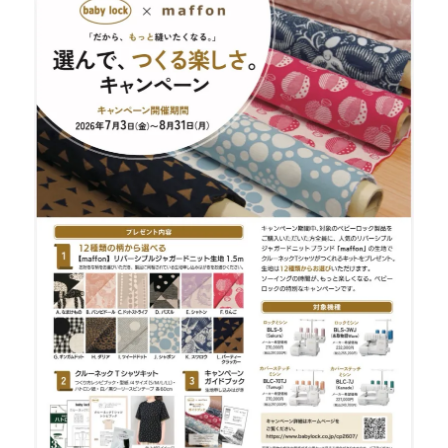
の
納
品
サ
ポ
ー
ト
【北
九
州
市
の
ミ
シ
ン
修
理・
販
売
専
門
店