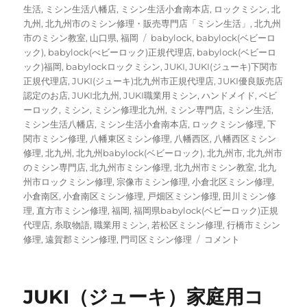
者
日:
ゴ
生活
,
ミシン生活八幡店
,
ミシン生活小倉南本店
,
ロックミシン
,
北
リ
九州
,
北九州市のミシン修理・販売専門店「ミシン生活」
,
北九州
ー
タ
市のミシン教室
,
山口県
,
福岡
babylock
,
babylock(ベビーロ
グ
ック)
,
babylock(べビーロック)正規代理店
,
babylock(ベビーロ
ック)福岡
,
babylockロックミシン
,
JUKI
,
JUKI(ジューキ)下関市
正規代理店
,
JUKI(ジューキ)北九州市正規代理店
,
JUKI優良販売店
認定のお店
,
JUKI北九州
,
JUKI職業用ミシン
,
ハンドメイド
,
ベビ
ーロック
,
ミシン
,
ミシン修理北九州
,
ミシン専門店
,
ミシン生活
,
ミシン生活八幡店
,
ミシン生活小倉南本店
,
ロックミシン修理
,
下
関市ミシン修理
,
八幡東区ミシン修理
,
八幡西区
,
八幡西区ミシン
修理
,
北九州
,
北九州babylock(ベビーロック)
,
北九州市
,
北九州市
のミシン専門店
,
北九州市ミシン修理
,
北九州市ミシン教室
,
北九
州市ロックミシン修理
,
宗像市ミシン修理
,
小倉北区ミシン修理
,
小倉南区
,
小倉南区ミシン修理
,
戸畑区ミシン修理
,
田川ミシン修
理
,
直方市ミシン修理
,
福岡
,
福岡県babylock(ベビーロック)正規
代理店
,
糸取物語
,
職業用ミシン
,
若松区ミシン修理
,
行橋市ミシン
【baby
修理
,
遠賀郡ミシン修理
,
門司区ミシン修理
コメント
lock
（ベ
ビ
JUKI（ジューキ）家庭用コ
ー