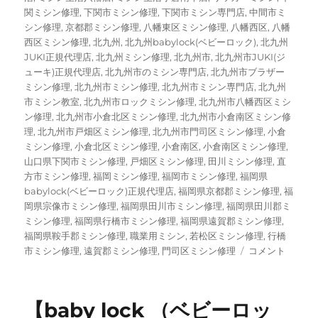
関ミシン修理
,
下関市ミシン修理
,
下関市ミシン専門店
,
中間市ミ
シン修理
,
京都郡ミシン修理
,
八幡東区ミシン修理
,
八幡西区
,
八幡
西区ミシン修理
,
北九州
,
北九州babylock(ベビーロック)
,
北九州
JUKI正規代理店
,
北九州ミシン修理
,
北九州市
,
北九州市JUKI(ジ
ューキ)正規代理店
,
北九州市のミシン専門店
,
北九州市ブラザー
ミシン修理
,
北九州市ミシン修理
,
北九州市ミシン専門店
,
北九州
市ミシン教室
,
北九州市ロックミシン修理
,
北九州市八幡西区ミシ
ン修理
,
北九州市小倉北区ミシン修理
,
北九州市小倉南区ミシン修
理
,
北九州市戸畑区ミシン修理
,
北九州市門司区ミシン修理
,
小倉
ミシン修理
,
小倉北区ミシン修理
,
小倉南区
,
小倉南区ミシン修理
,
山口県下関市ミシン修理
,
戸畑区ミシン修理
,
田川ミシン修理
,
直
方市ミシン修理
,
福岡ミシン修理
,
福岡市ミシン修理
,
福岡県
babylock(ベビーロック)正規代理店
,
福岡県京都郡ミシン修理
,
福
岡県宗像市ミシン修理
,
福岡県田川市ミシン修理
,
福岡県田川郡ミ
ミシン修理
,
福岡県行橋市ミシン修理
,
福岡県遠賀郡ミシン修理
,
福岡県鞍手郡ミシン修理
,
職業用ミシン
,
若松区ミシン修理
,
行橋
ご
市ミシン修理
,
遠賀郡ミシン修理
,
門司区ミシン修理
コメント
注
文
い
【baby lock （ベビーロッ
た