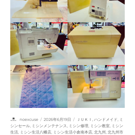
投
投
カ
noexcuse
2026年6月19日
ＪＵＫＩ
,
ハンドメイド
,
ミ
稿
稿
テ
シンセール
,
ミシンメンテナンス
,
ミシン修理
,
ミシン教室
,
ミシン
者
日:
ゴ
生活
,
ミシン生活八幡店
,
ミシン生活小倉南本店
,
北九州
,
北九州市