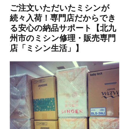
メ
ご注文いただいたミシンが
811
型
続々入荷！専門店だからでき
修
る安心の納品サポート【北九
理】
昭
州市のミシン修理・販売専門
和
レ
店「ミシン生活」】
ト
ロ
な
名
機
を
メ
ン
テ
ナ
ン
ス
｜
田