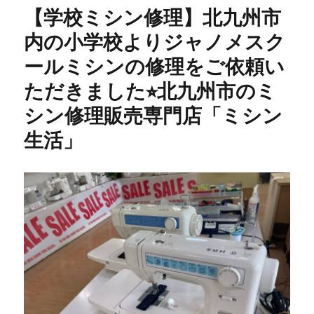
キ）
【学校ミシン修理】北九州市
家
庭
内の小学校よりジャノメスク
用
ールミシンの修理をご依頼い
コ
ン
ただきました⭐︎北九州市のミ
ピ
ュ
シン修理販売専門店「ミシン
ー
生活」
タ
ー
ミ
シ
ン
【モ
デ
ル
HZL-
7500
型
ザ・
ミ