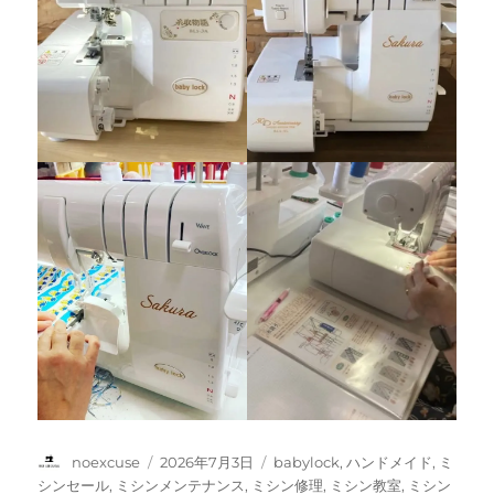
投
投
カ
noexcuse
2026年7月3日
babylock
,
ハンドメイド
,
ミ
稿
稿
テ
シンセール
,
ミシンメンテナンス
,
ミシン修理
,
ミシン教室
,
ミシン