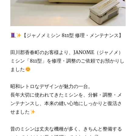
の
お
客
様
|
【ジャノメミシン 811型 修理・メンテナンス】
北
九
州
田川郡香春町のお客様より、JANOME（ジャノメ）
市
ミシン「811型」を修理・調整のご依頼でお預かりし
の
ました
ミ
シ
ン
昭和レトロなデザインが魅力の一台。
専
長年大切に使われてきたミシンを、分解・調整・メ
門
店
ンテナンスし、本来の縫い心地にしっかりと復活さ
「ミ
せました
シ
ン
生
昔のミシンは丈夫な機種が多く、きちんと整備する
活」