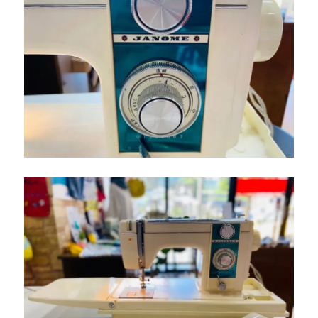
ー
ジ
ミ
シ
ン
を
下
取
り
し
ま
し
た
｜
北
九
州
市
小
倉
南
区