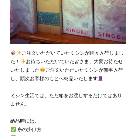
川
郡
香
春
町
の
お
客
ご注文いただいていたミシンが続々入荷しまし
様
た！
お待ちいただいていた皆さま、大変お待たせ
の
いたしました
ご注文いただいたミシンが無事入荷
ご
依
し、順次お客様のもとへ納品いたします
頼
☆
ミシン生活では、ただ箱をお渡しするだけではあり
北
九
ません。
州
市
納品時には、
の
ミ
糸の掛け方
シ