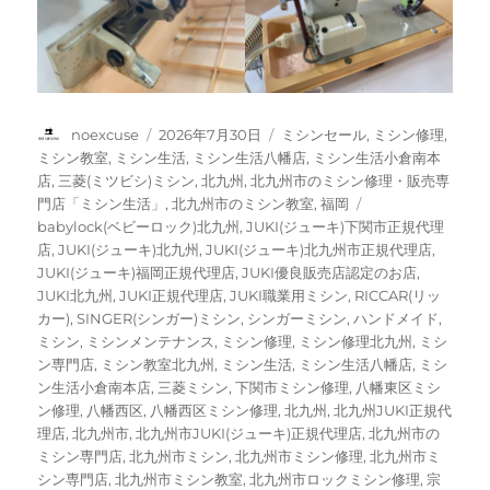
投
投
カ
noexcuse
2026年7月30日
ミシンセール
,
ミシン修理
,
稿
稿
テ
ミシン教室
,
ミシン生活
,
ミシン生活八幡店
,
ミシン生活小倉南本
者
日:
ゴ
店
,
三菱(ミツビシ)ミシン
,
北九州
,
北九州市のミシン修理・販売専
リ
タ
門店「ミシン生活」
,
北九州市のミシン教室
,
福岡
ー
グ
babylock(ベビーロック)北九州
,
JUKI(ジューキ)下関市正規代理
店
,
JUKI(ジューキ)北九州
,
JUKI(ジューキ)北九州市正規代理店
,
JUKI(ジューキ)福岡正規代理店
,
JUKI優良販売店認定のお店
,
JUKI北九州
,
JUKI正規代理店
,
JUKI職業用ミシン
,
RICCAR(リッ
カー)
,
SINGER(シンガー)ミシン
,
シンガーミシン
,
ハンドメイド
,
ミシン
,
ミシンメンテナンス
,
ミシン修理
,
ミシン修理北九州
,
ミシ
ン専門店
,
ミシン教室北九州
,
ミシン生活
,
ミシン生活八幡店
,
ミシ
ン生活小倉南本店
,
三菱ミシン
,
下関市ミシン修理
,
八幡東区ミシ
ン修理
,
八幡西区
,
八幡西区ミシン修理
,
北九州
,
北九州JUKI正規代
理店
,
北九州市
,
北九州市JUKI(ジューキ)正規代理店
,
北九州市の
ミシン専門店
,
北九州市ミシン
,
北九州市ミシン修理
,
北九州市ミ
シン専門店
,
北九州市ミシン教室
,
北九州市ロックミシン修理
,
宗