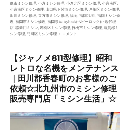
像市ミシン修理
,
小倉ミシン修理
,
小倉北区ミシン修理
,
小倉南区
,
小倉南区ミシン修理
,
山口県下関市ミシン修理
,
戸畑区ミシン修理
,
田川ミシン修理
,
直方市ミシン修理
,
福岡
,
福岡JUKI
,
福岡ミシン修
理
,
福岡市ミシン修理
,
福岡県babylock(ベビーロック)正規代理
店
,
職業用ミシン
,
若松区ミシン修理
,
行橋市ミシン修理
,
遠賀郡ミ
【昭
シン修理
,
門司区ミシン修理
コメント
和
レ
ト
【ジャノメ811型修理】昭和
ロ】
50
レトロな名機をメンテナンス
年
｜田川郡香春町のお客様のご
以
上
依頼☆北九州市のミシン修理
前
の
販売専門店「ミシン生活」☆
三
菱
ビ
ン
テ