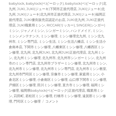
ー
グ
babylock
,
babylock(ベビーロック)
,
babylock(ベビーロック)北
九州
,
JUKI
,
JUKI(ジューキ)下関市正規代理店
,
JUKI(ジューキ)北
九州
,
JUKI(ジューキ)北九州市正規代理店
,
JUKI(ジューキ)福岡正
規代理店
,
JUKI優良販売店認定のお店
,
JUKI北九州
,
JUKI正規代
理店
,
JUKI職業用ミシン
,
RICCAR(リッカー)
,
SINGER(シンガー)
ミシン
,
ジャノメミシン
,
シンガーミシン
,
ハンドメイド
,
ミシン
,
ミシンメンテナンス
,
ミシン修理
,
ミシン修理北九州
,
ミシン北九
州市
,
ミシン専門店
,
ミシン生活
,
ミシン生活八幡店
,
ミシン生活小
倉南本店
,
下関市ミシン修理
,
八幡東区ミシン修理
,
八幡西区ミシ
ン修理
,
北九州
,
北九州JUKI
,
北九州JUKI正規代理店
,
北九州ミシ
ン
,
北九州ミシン修理
,
北九州市
,
北九州市シンガーミシン
,
北九州
市のミシン専門店
,
北九州市ブラザーミシン修理
,
北九州市ミシン
,
北九州市ミシン修理
,
北九州市ミシン専門店
,
北九州市ミシン教室
,
北九州市門司区ミシン修理
,
宗像市ミシン修理
,
家庭用ミシン
,
小
倉北区ミシン修理
,
小倉南区ミシン修理
,
山口県下関市ミシン修理
,
戸畑区ミシン修理
,
田川ミシン修理
,
直方市ミシン修理
,
福岡ミシ
ン修理
,
福岡県babylock(ベビーロック)正規代理店
,
職業用ミシ
ン
,
苅田町
,
若松区ミシン修理
,
行橋市ミシン修理
,
遠賀郡ミシン修
【ジ
理
,
門司区ミシン修理
コメント
ャ
ノ