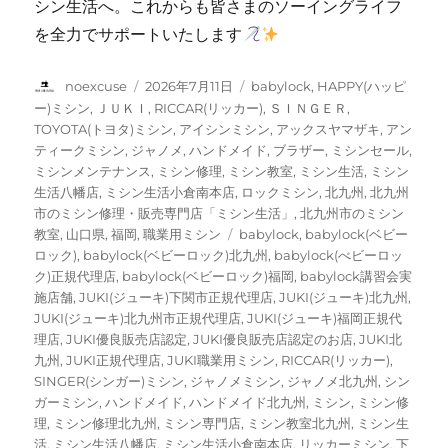
シン生活へ。これからも皆さまのソーイングライフ
を全力でサポートいたします
投
投
カ
noexcuse
2026年7月11日
babylock
,
HAPPY(ハッピ
稿
稿
テ
ー)ミシン
,
ＪＵＫＩ
,
RICCAR(リッカー)
,
ＳＩＮＧＥＲ
,
者
日:
ゴ
TOYOTA(トヨタ)ミシン
,
アイシンミシン
,
アックスヤマザキ
,
アン
リ
ティークミシン
,
ジャノメ
,
ハンドメイド
,
ブラザー
,
ミシンセール
,
ー
ミシンメンテナンス
,
ミシン修理
,
ミシン教室
,
ミシン生活
,
ミシン
生活八幡店
,
ミシン生活小倉南本店
,
ロックミシン
,
北九州
,
北九州
市のミシン修理・販売専門店「ミシン生活」
,
北九州市のミシン
タ
教室
,
山口県
,
福岡
,
職業用ミシン
babylock
,
babylock(ベビー
グ
ロック)
,
babylock(ベビーロック)北九州
,
babylock(べビーロッ
ク)正規代理店
,
babylock(ベビーロック)福岡
,
babylock講習会実
施店舗
,
JUKI(ジューキ)下関市正規代理店
,
JUKI(ジューキ)北九州
,
JUKI(ジューキ)北九州市正規代理店
,
JUKI(ジューキ)福岡正規代
理店
,
JUKI優良販売店認定
,
JUKI優良販売店認定のお店
,
JUKI北
九州
,
JUKI正規代理店
,
JUKI職業用ミシン
,
RICCAR(リッカー)
,
SINGER(シンガー)ミシン
,
ジャノメミシン
,
ジャノメ北九州
,
シン
ガーミシン
,
ハンドメイド
,
ハンドメイド北九州
,
ミシン
,
ミシン修
理
,
ミシン修理北九州
,
ミシン専門店
,
ミシン教室北九州
,
ミシン生
活
,
ミシン生活八幡店
,
ミシン生活小倉南本店
,
リッカーミシン
,
下