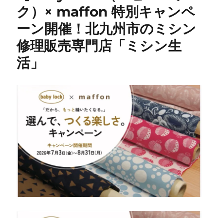
だ
ク）× maffon 特別キャンペ
い
ーン開催！北九州市のミシン
た
ミ
修理販売専門店「ミシン生
シ
ン
活」
が
続々
入
荷！
専
門
店
だ
か
ら
で
き
る
安
心