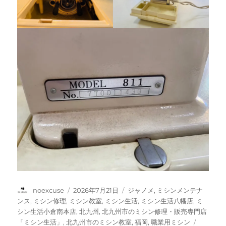
投
投
カ
noexcuse
2026年7月21日
ジャノメ
,
ミシンメンテナ
稿
稿
テ
ンス
,
ミシン修理
,
ミシン教室
,
ミシン生活
,
ミシン生活八幡店
,
ミ
者
日:
ゴ
シン生活小倉南本店
,
北九州
,
北九州市のミシン修理・販売専門店
リ
タ
「ミシン生活」
,
北九州市のミシン教室
,
福岡
,
職業用ミシン