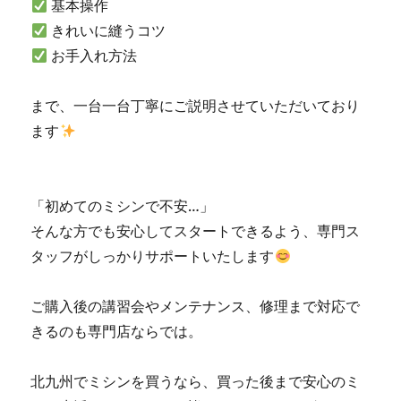
基本操作
ン
きれいに縫うコツ
修
理
お手入れ方法
販
売
まで、一台一台丁寧にご説明させていただいており
専
門
ます
店
「ミ
シ
ン
「初めてのミシンで不安…」
生
そんな方でも安心してスタートできるよう、専門ス
活」
タッフがしっかりサポートいたします
☆
に
ご購入後の講習会やメンテナンス、修理まで対応で
きるのも専門店ならでは。
北九州でミシンを買うなら、買った後まで安心のミ