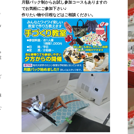
月額パック制からお試し参加コースもありますの
でお気軽にご参加下さい♪
0
作りたい物や日程などはご相談ください。
。
メ
も
案
ビ
保
ご