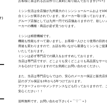
お客様に喜ばれるお店作りに真剣に取り組んでおります(^∇^)
】
ミシン生活は全店舗が九州最大のミシンショールームおよそ10
台ミシンが展示されています。全メーカー取り扱っております
す)
グループ店舗としては九州一円で15店舗ありますので、欲しい
ーカーの機種・商品が必ず見つかります。
ミシンは精密機械です。
機能も性能もすべて違いますし、お客様一人ひとり使用の目的
用途も変わりますので、お話を伺いながら最適なミシンをご提
いたしております。
ミシンは必ず専門店での購入をおすすめしております。
当店は専門店ですが、どこよりも安くどこよりも高品質なサー
スを心がけておりますのでお気軽にお問い合わせください。
また、当店は専門店ならではの、安心のメーカー保証と販売店
証のダブル保証を1年から5年つけております。
アフターフォローやメンテナンスなども行っておりますので、
安心ください！！
送料無料です。お問い合わせ下さい(＝⌒▽⌒＝)