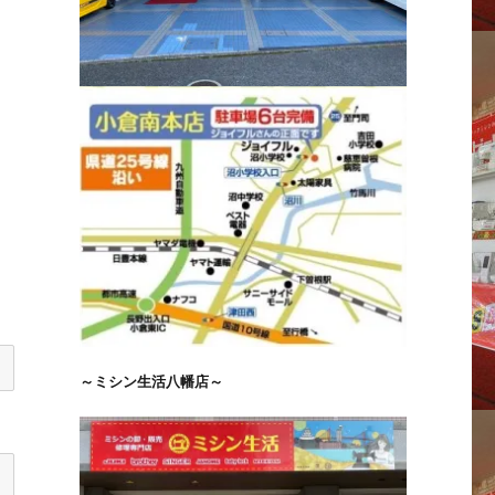
～ミシン生活八幡店～