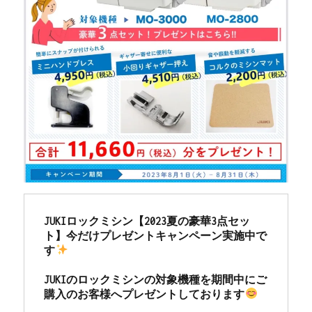
テ
ナ
ン
ス
｜
小
倉
北
区
の
お
客
様
よ
り
JUKIロックミシン【2023夏の豪華3点セッ
ご
ト】今だけプレゼントキャンペーン実施中で
依
す
頼|
北
JUKIのロックミシンの対象機種を期間中にご
九
購入のお客様へプレゼントしております
州