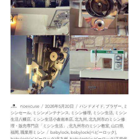
投
投
カ
noexcuse
2026年5月20日
ハンドメイド
,
ブラザー
,
ミ
稿
稿
テ
シンセール
,
ミシンメンテナンス
,
ミシン修理
,
ミシン生活
,
ミシン
者
日:
ゴ
生活八幡店
,
ミシン生活小倉南本店
,
北九州
,
北九州市のミシン修
リ
理・販売専門店「ミシン生活」
,
北九州市のミシン教室
,
山口県
,
ー
タ
福岡
,
職業用ミシン
babylock
,
babylock(ベビーロック)
,
グ
babylock(ベビーロック)北九州
,
babylock(べビーロック)正規代