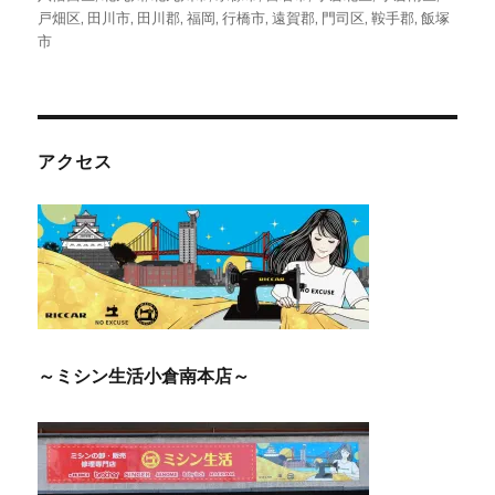
戸畑区
,
田川市
,
田川郡
,
福岡
,
行橋市
,
遠賀郡
,
門司区
,
鞍手郡
,
飯塚
市
アクセス
～ミシン生活小倉南本店～