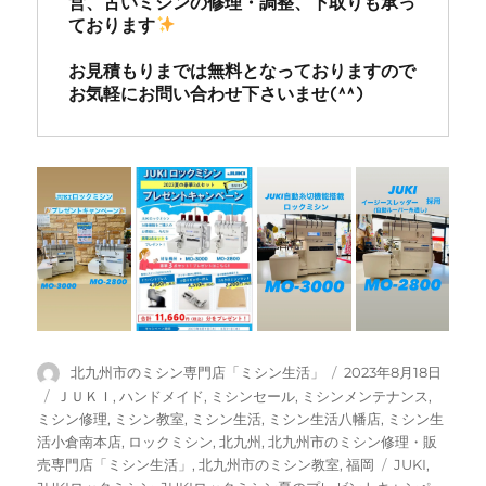
営、古いミシンの修理・調整、下取りも承っ
ております
お見積もりまでは無料となっておりますので
お気軽にお問い合わせ下さいませ(^^)
投
投
北九州市のミシン専門店「ミシン生活」
2023年8月18日
稿
稿
カ
ＪＵＫＩ
,
ハンドメイド
,
ミシンセール
,
ミシンメンテナンス
,
者
日:
テ
ミシン修理
,
ミシン教室
,
ミシン生活
,
ミシン生活八幡店
,
ミシン生
ゴ
活小倉南本店
,
ロックミシン
,
北九州
,
北九州市のミシン修理・販
リ
タ
売専門店「ミシン生活」
,
北九州市のミシン教室
,
福岡
JUKI
,
ー
グ