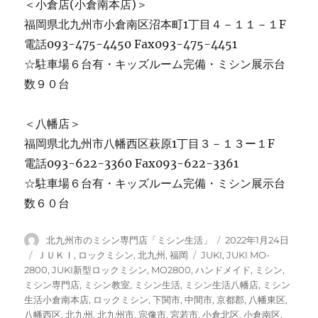
＜小倉店(小倉南本店)＞
福岡県北九州市小倉南区沼本町1丁目４－１１－１F
電話093-475-4450 Fax093-475-4451
☆駐車場６台有・キッズルーム完備・ミシン展示台
数９０台
＜八幡店＞
福岡県北九州市八幡西区萩原1丁目３－１３ー１F
電話093-622-3360 Fax093-622-3361
☆駐車場６台有・キッズルーム完備・ミシン展示台
数６０台
投
投
北九州市のミシン専門店「ミシン生活」
2022年1月24日
稿
稿
カ
タ
ＪＵＫＩ
,
ロックミシン
,
北九州
,
福岡
JUKI
,
JUKI MO-
者
日:
テ
グ
2800
,
JUKI新型ロックミシン
,
MO2800
,
ハンドメイド
,
ミシン
,
ゴ
ミシン専門店
,
ミシン教室
,
ミシン生活
,
ミシン生活八幡店
,
ミシン
リ
生活小倉南本店
,
ロックミシン
,
下関市
,
中間市
,
京都郡
,
八幡東区
,
ー
八幡西区
,
北九州
,
北九州市
,
宗像市
,
宮若市
,
小倉北区
,
小倉南区
,