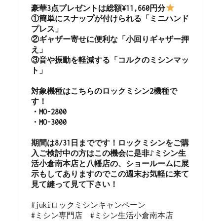
市
豪華3点プレゼントは総額¥11,660円分
の
①簡単にスナップが付けられる「ミニハンド
ミ
プレス」

シ
②ギャザー寄せに便利な「小回りギャザー押
ン
え」

修
③音や振動を軽減する「コルクのミシンマッ
理
ト」

販
売
対象機種はこちらのロックミシン2機種で
専
す！

門
・MO-2800

店
・MO-3000

「ミ
シ
期間は8/31日までです！ロックミシンをご購
ン
入ご検討中の方はこの機会に是非♪ミシン生
生
活小倉南本店と八幡店の、ショールームに展
活」
示もしてありますのでこの週末お気軽に来て
に
#jukiロックミシンキャンペーン

#ミシン専門店  #ミシン生活小倉南本店 
