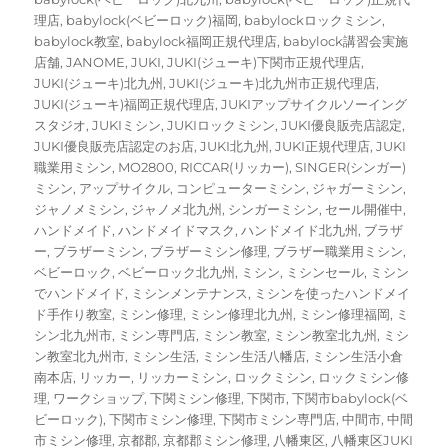
理店
,
babylock(ベビーロック)福岡
,
babylockロックミシン
,
babylock教室
,
babylock福岡正規代理店
,
babylock講習会実施
店舗
,
JANOME
,
JUKI
,
JUKI(ジューキ)下関市正規代理店
,
JUKI(ジューキ)北九州
,
JUKI(ジューキ)北九州市正規代理店
,
JUKI(ジューキ)福岡正規代理店
,
JUKIアップサイクルソーイング
スタジオ
,
JUKIミシン
,
JUKIロックミシン
,
JUKI優良販売店認定
,
JUKI優良販売店認定のお店
,
JUKI北九州
,
JUKI正規代理店
,
JUKI
職業用ミシン
,
MO2800
,
RICCAR(リッカー)
,
SINGER(シンガー)
ミシン
,
アップサイクル
,
コンピューターミシン
,
ジャガーミシン
,
ジャノメミシン
,
ジャノメ北九州
,
シンガーミシン
,
セール開催中
,
ハンドメイド
,
ハンドメイドマスク
,
ハンドメイド北九州
,
ブラザ
ー
,
ブラザーミシン
,
ブラザーミシン修理
,
ブラザー職業用ミシン
,
ベビーロック
,
ベビーロック北九州
,
ミシン
,
ミシンセール
,
ミシン
でハンドメイド
,
ミシンメンテナンス
,
ミシンを使ったハンドメイ
ド手作り教室
,
ミシン修理
,
ミシン修理北九州
,
ミシン修理福岡
,
ミ
シン北九州市
,
ミシン専門店
,
ミシン教室
,
ミシン教室北九州
,
ミシ
ン教室北九州市
,
ミシン生活
,
ミシン生活八幡店
,
ミシン生活小倉
南本店
,
リッカー
,
リッカーミシン
,
ロックミシン
,
ロックミシン修
理
,
ワークショップ
,
下関ミシン修理
,
下関市
,
下関市babylock(ベ
ビーロック)
,
下関市ミシン修理
,
下関市ミシン専門店
,
中間市
,
中間
市ミシン修理
,
京都郡
,
京都郡ミシン修理
,
八幡東区
,
八幡東区JUKI