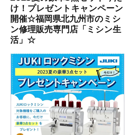
け！プレゼントキャンペーン
セ
ッ
開催☆福岡県北九州市のミシ
タ
ー
ン修理販売専門店「ミシン生
修
活」☆
理】
40
年
前
の
昭
和
レ
ト
ロ
ミ
シ
ン
を
メ
ン