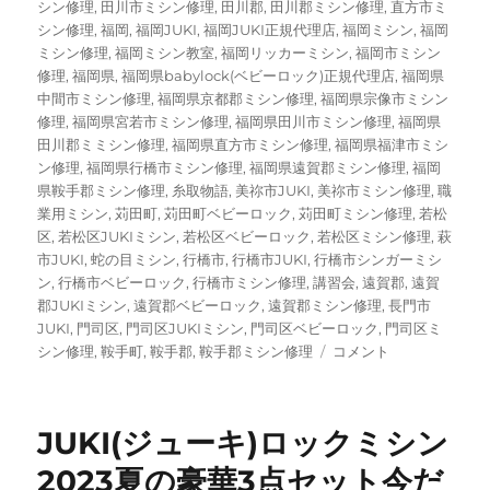
シン修理
,
田川市ミシン修理
,
田川郡
,
田川郡ミシン修理
,
直方市ミ
シン修理
,
福岡
,
福岡JUKI
,
福岡JUKI正規代理店
,
福岡ミシン
,
福岡
ミシン修理
,
福岡ミシン教室
,
福岡リッカーミシン
,
福岡市ミシン
修理
,
福岡県
,
福岡県babylock(ベビーロック)正規代理店
,
福岡県
中間市ミシン修理
,
福岡県京都郡ミシン修理
,
福岡県宗像市ミシン
修理
,
福岡県宮若市ミシン修理
,
福岡県田川市ミシン修理
,
福岡県
田川郡ミミシン修理
,
福岡県直方市ミシン修理
,
福岡県福津市ミシ
ン修理
,
福岡県行橋市ミシン修理
,
福岡県遠賀郡ミシン修理
,
福岡
県鞍手郡ミシン修理
,
糸取物語
,
美祢市JUKI
,
美祢市ミシン修理
,
職
業用ミシン
,
苅田町
,
苅田町ベビーロック
,
苅田町ミシン修理
,
若松
区
,
若松区JUKIミシン
,
若松区ベビーロック
,
若松区ミシン修理
,
萩
市JUKI
,
蛇の目ミシン
,
行橋市
,
行橋市JUKI
,
行橋市シンガーミシ
ン
,
行橋市ベビーロック
,
行橋市ミシン修理
,
講習会
,
遠賀郡
,
遠賀
郡JUKIミシン
,
遠賀郡ベビーロック
,
遠賀郡ミシン修理
,
長門市
JUKI
,
門司区
,
門司区JUKIミシン
,
門司区ベビーロック
,
門司区ミ
【ブ
シン修理
,
鞍手町
,
鞍手郡
,
鞍手郡ミシン修理
コメント
ラ
ザ
ー
JUKI(ジューキ)ロックミシン
ペ
ー
2023夏の豪華3点セット今だ
ス