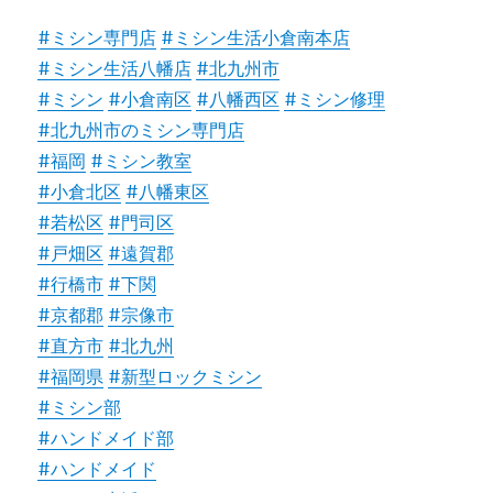
#ミシン専門店
#ミシン生活小倉南本店
#ミシン生活八幡店
#北九州市
#ミシン
#小倉南区
#八幡西区
#ミシン修理
#北九州市のミシン専門店
#福岡
#ミシン教室
#小倉北区
#八幡東区
#若松区
#門司区
#戸畑区
#遠賀郡
#行橋市
#下関
#京都郡
#宗像市
#直方市
#北九州
#福岡県
#新型ロックミシン
#ミシン部
#ハンドメイド部
#ハンドメイド