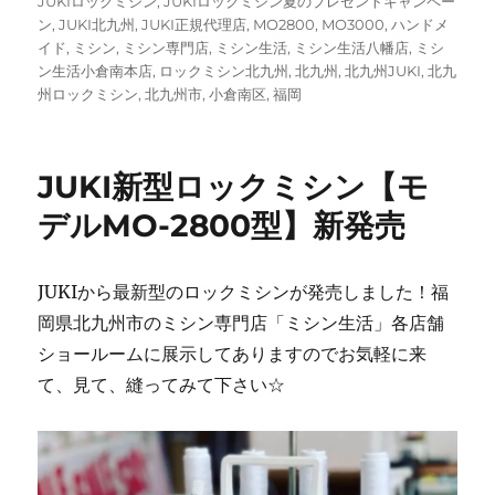
JUKIロックミシン
,
JUKIロックミシン夏のプレゼントキャンペー
ン
,
JUKI北九州
,
JUKI正規代理店
,
MO2800
,
MO3000
,
ハンドメ
イド
,
ミシン
,
ミシン専門店
,
ミシン生活
,
ミシン生活八幡店
,
ミシ
ン生活小倉南本店
,
ロックミシン北九州
,
北九州
,
北九州JUKI
,
北九
州ロックミシン
,
北九州市
,
小倉南区
,
福岡
JUKI新型ロックミシン【モ
デルMO-2800型】新発売
JUKIから最新型のロックミシンが発売しました！福
岡県北九州市のミシン専門店「ミシン生活」各店舗
ショールームに展示してありますのでお気軽に来
て、見て、縫ってみて下さい☆