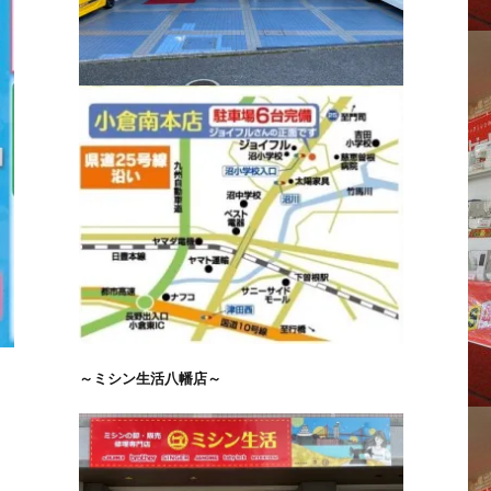
～ミシン生活八幡店～