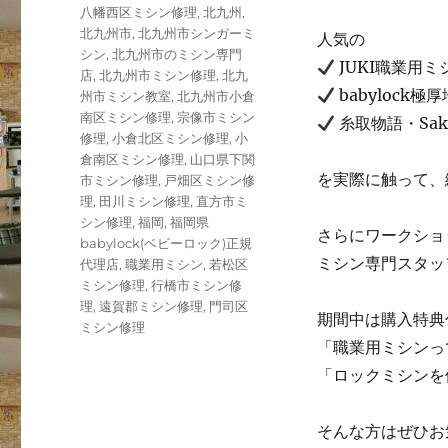
八幡西区ミシン修理
,
北九州
,
北九州市
,
北九州市シンガーミ
人気の
シン
,
北九州市のミシン専門
JUKI職業用ミシ
店
,
北九州市ミシン修理
,
北九
babylock
州市ミシン教室
,
北九州市小倉
南区ミシン修理
,
宗像市ミシン
糸取物語・Sak
修理
,
小倉北区ミシン修理
,
小
倉南区ミシン修理
,
山口県下関
を実際に触って、
市ミシン修理
,
戸畑区ミシン修
理
,
田川ミシン修理
,
直方市ミ
シン修理
,
福岡
,
福岡県
さらにワークショ
babylock(ベビーロック)正規
ミシン専門スタッ
代理店
,
職業用ミシン
,
若松区
ミシン修理
,
行橋市ミシン修
理
,
遠賀郡ミシン修理
,
門司区
期間中は購入特典
ミシン修理
「職業用ミシンっ
「ロックミシンを
そんな方はぜひお