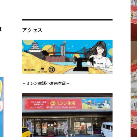
&
アクセス
～ミシン生活小倉南本店～