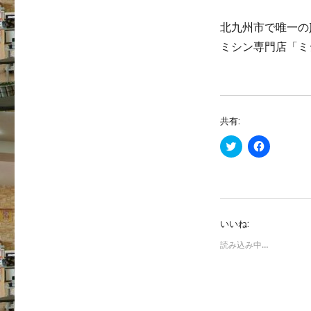
北九州市で唯一の
ミシン専門店「ミ
共有:
ク
F
リ
a
ッ
c
ク
e
し
b
て
o
T
o
w
k
i
で
いいね:
t
共
t
有
e
す
読み込み中…
r
る
で
に
共
は
有
ク
(
リ
新
ッ
し
ク