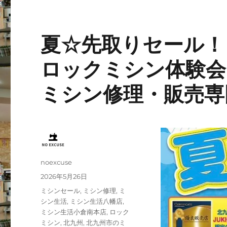
夏☆先取りセール！
ロックミシン体験会
ミシン修理・販売専
投
noexcuse
稿
投
2026年5月26日
者
稿
カ
ミシンセール
,
ミシン修理
,
ミ
日:
テ
シン生活
,
ミシン生活八幡店
,
ゴ
ミシン生活小倉南本店
,
ロック
リ
ミシン
,
北九州
,
北九州市のミ