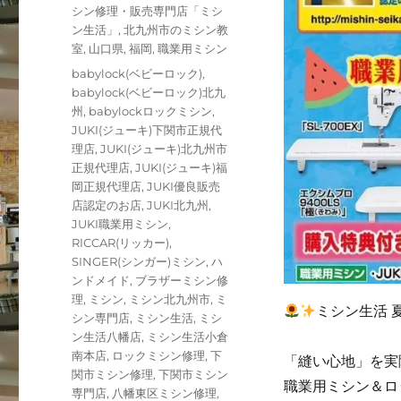
ー
シン修理・販売専門店「ミシ
ン生活」
,
北九州市のミシン教
室
,
山口県
,
福岡
,
職業用ミシン
タ
babylock(ベビーロック)
,
グ
babylock(ベビーロック)北九
州
,
babylockロックミシン
,
JUKI(ジューキ)下関市正規代
理店
,
JUKI(ジューキ)北九州市
正規代理店
,
JUKI(ジューキ)福
岡正規代理店
,
JUKI優良販売
店認定のお店
,
JUKI北九州
,
JUKI職業用ミシン
,
RICCAR(リッカー)
,
SINGER(シンガー)ミシン
,
ハ
ンドメイド
,
ブラザーミシン修
理
,
ミシン
,
ミシン北九州市
,
ミ
ミシン生活 
シン専門店
,
ミシン生活
,
ミシ
ン生活八幡店
,
ミシン生活小倉
南本店
,
ロックミシン修理
,
下
「縫い心地」を実
関市ミシン修理
,
下関市ミシン
職業用ミシン＆ロ
専門店
,
八幡東区ミシン修理
,