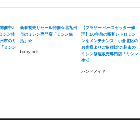
開催中♪
新春初売りセール開催☆北九州
【ブラザー ペースセッター修
ミシン体
市のミシン専門店「ミシン生
理】40年前の昭和レトロミシ
州市のミ
活」☆
ンをメンテナンス｜小倉北区の
「ミシン
お客様よりご依頼|北九州市の
babylock
ミシン修理販売専門店「ミシン
生活」
ハンドメイド