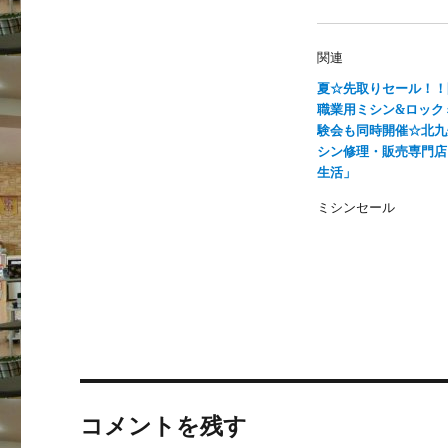
い
し
ウ
て
ィ
く
ン
だ
関連
ド
さ
ウ
い
で
(
夏☆先取りセール！！
開
新
職業用ミシン&ロック
き
し
ま
い
験会も同時開催☆北九
す
ウ
)
ィ
シン修理・販売専門店
ン
生活」
ド
ウ
で
ミシンセール
開
き
ま
す
)
コメントを残す