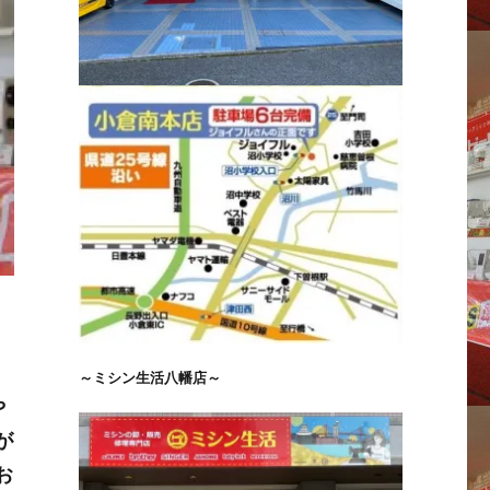
～ミシン生活八幡店～
や
が
お