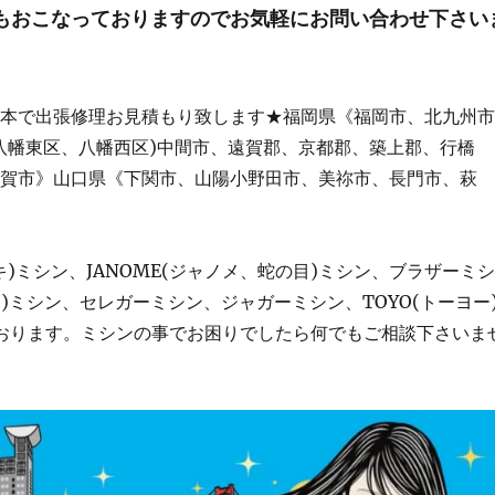
もおこなっておりますのでお気軽にお問い合わせ下さい
一本で出張修理お見積もり致します★福岡県《福岡市、北九州
八幡東区、八幡西区)中間市、遠賀郡、京都郡、築上郡、行橋
古賀市》山口県《下関市、山陽小野田市、美祢市、長門市、萩
ーキ)ミシン、JANOME(ジャノメ、蛇の目)ミシン、ブラザーミ
トヨタ)ミシン、セレガーミシン、ジャガーミシン、TOYO(トーヨー
っております。ミシンの事でお困りでしたら何でもご相談下さいま