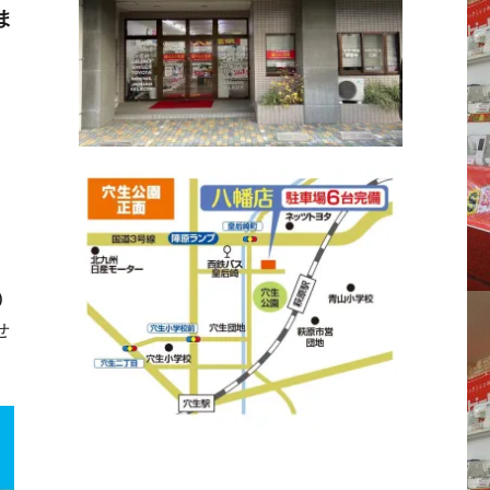
ま
市
シ
)
せ