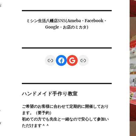
お
ミシン生活八幡店
SNS
(Ameba・Facebook・
Google・お店のミカタ)
Link
Facebook
Google
Link
ハンドメイド手作り教室
ご希望のお客様に合わせて定期的に開催しており
0
ます。（要予約）
。
初めての方でも先生と一緒なので安心して参加い
メ
ただけます＾＾