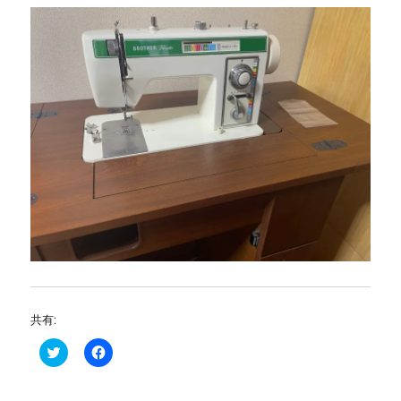
共有:
ク
F
リ
a
ッ
c
ク
e
し
b