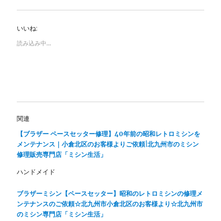
て
o
T
o
w
k
i
で
いいね:
t
共
t
有
e
す
読み込み中…
r
る
で
に
共
は
有
ク
(
リ
新
ッ
し
ク
い
し
ウ
て
ィ
く
ン
だ
関連
ド
さ
ウ
い
で
(
【ブラザー ペースセッター修理】40年前の昭和レトロミシンを
開
新
メンテナンス｜小倉北区のお客様よりご依頼|北九州市のミシン
き
し
ま
い
修理販売専門店「ミシン生活」
す
ウ
)
ィ
ン
ハンドメイド
ド
ウ
で
ブラザーミシン【ペースセッター】昭和のレトロミシンの修理メ
開
き
ンテナンスのご依頼☆北九州市小倉北区のお客様より☆北九州市
ま
のミシン専門店「ミシン生活」
す