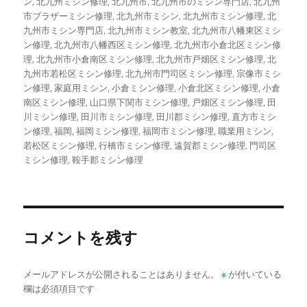
ン
,
北九州ミシン修理
,
北九州市
,
北九州市のミシン専門店
,
北九州
市ブラザーミシン修理
,
北九州市ミシン
,
北九州市ミシン修理
,
北
九州市ミシン専門店
,
北九州市ミシン教室
,
北九州市八幡東区ミシ
ン修理
,
北九州市八幡西区ミシン修理
,
北九州市小倉北区ミシン修
理
,
北九州市小倉南区ミシン修理
,
北九州市戸畑区ミシン修理
,
北
九州市若松区ミシン修理
,
北九州市門司区ミシン修理
,
宗像市ミシ
ン修理
,
家庭用ミシン
,
小倉ミシン修理
,
小倉北区ミシン修理
,
小倉
南区ミシン修理
,
山口県下関市ミシン修理
,
戸畑区ミシン修理
,
田
川ミシン修理
,
田川市ミシン修理
,
田川郡ミシン修理
,
直方市ミシ
ン修理
,
福岡
,
福岡ミシン修理
,
福岡市ミシン修理
,
職業用ミシン
,
若松区ミシン修理
,
行橋市ミシン修理
,
遠賀郡ミシン修理
,
門司区
ミシン修理
,
鞍手郡ミシン修理
コメントを残す
メールアドレスが公開されることはありません。
※
が付いている
欄は必須項目です