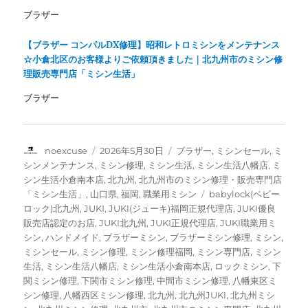
)
ブラザー
【ブラザー コンパルDX修理】昭和レトロミシンをメンテナンス
☆小倉北区のお客様よりご依頼頂きました｜北九州市のミシン修
理販売専門店「ミシン生活」
ブラザー
投
投
カ
noexcuse
2026年5月30日
ブラザー
,
ミシンセール
,
ミ
稿
稿
テ
シンメンテナンス
,
ミシン修理
,
ミシン生活
,
ミシン生活八幡店
,
ミ
者
日:
ゴ
シン生活小倉南本店
,
北九州
,
北九州市のミシン修理・販売専門店
リ
タ
「ミシン生活」
,
山口県
,
福岡
,
職業用ミシン
babylock(ベビー
ー
グ
ロック)北九州
,
JUKI
,
JUKI(ジューキ)福岡正規代理店
,
JUKI優良
販売店認定のお店
,
JUKI北九州
,
JUKI正規代理店
,
JUKI職業用ミ
シン
,
ハンドメイド
,
ブラザーミシン
,
ブラザーミシン修理
,
ミシン
,
ミシンセール
,
ミシン修理
,
ミシン修理福岡
,
ミシン専門店
,
ミシン
生活
,
ミシン生活八幡店
,
ミシン生活小倉南本店
,
ロックミシン
,
下
関ミシン修理
,
下関市ミシン修理
,
中間市ミシン修理
,
八幡東区ミ
シン修理
,
八幡西区ミシン修理
,
北九州
,
北九州JUKI
,
北九州ミシ