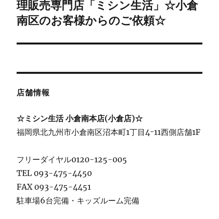
稿:
理販売専門店「ミシン生活」☆小倉
南区のお客様からのご依頼☆
店舗情報
☆ミシン生活 小倉南本店(小倉店)☆
福岡県北九州市小倉南区沼本町1丁目4ｰ11西側店舗1F
フリーダイヤル0120-125-005
TEL 093-475-4450
FAX 093-475-4451
駐車場6台完備・キッズルーム完備