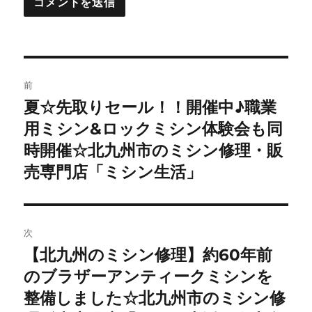
投
前
稿
夏☆先取りセール！！開催中♪職業
前
の
用ミシン&ロックミシン体験会も同
ナ
投
時開催☆北九州市のミシン修理・販
ビ
稿:
売専門店「ミシン生活」
ゲ
ー
次
シ
【北九州のミシン修理】約60年前
次
ョ
の
のブラザーアンティークミシンを
投
整備しました☆北九州市のミシン修
ン