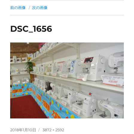
前の画像
次の画像
DSC_1656
投
フ
2018年1月10日
3872 × 2592