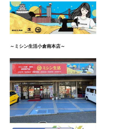
シ
ョ
ン
～ミシン生活小倉南本店～