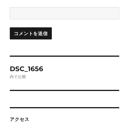
投
DSC_1656
稿
内で公開
ナ
ビ
ゲ
アクセス
ー