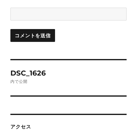
投
DSC_1626
稿
内で公開
ナ
ビ
ゲ
アクセス
ー