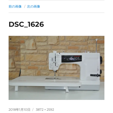
前の画像
次の画像
DSC_1626
投
フ
2018年1月10日
3872 × 2592