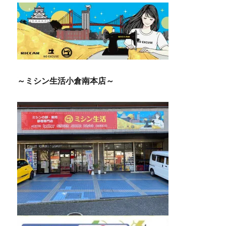
シ
ョ
ン
～ミシン生活小倉南本店～