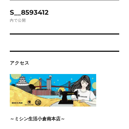
投
S__8593412
稿
内で公開
ナ
ビ
ゲ
アクセス
ー
シ
ョ
ン
～ミシン生活小倉南本店～