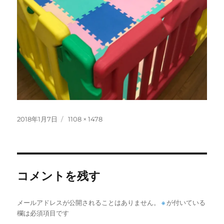
投
フ
2018年1月7日
1108 × 1478
稿
ル
日:
サ
イ
ズ
コメントを残す
メールアドレスが公開されることはありません。
※
が付いている
欄は必須項目です