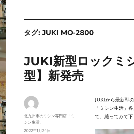
タグ:
JUKI MO-2800
JUKI新型ロックミ
型】新発売
JUKIから最新
「ミシン生活」各
投
北九州市のミシン専門店「ミ
て、縫ってみて下
稿
シン生活」
者
投
2022年1月24日