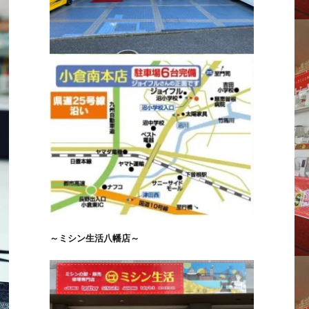
～ミシン生活八幡店～