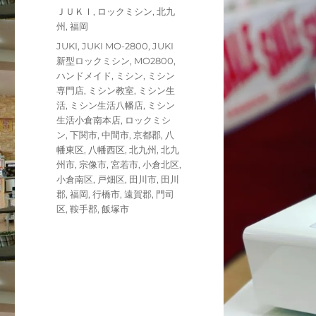
稿
カ
ＪＵＫＩ
,
ロックミシン
,
北九
日:
テ
州
,
福岡
ゴ
タ
JUKI
,
JUKI MO-2800
,
JUKI
リ
グ
新型ロックミシン
,
MO2800
,
ー
ハンドメイド
,
ミシン
,
ミシン
専門店
,
ミシン教室
,
ミシン生
活
,
ミシン生活八幡店
,
ミシン
生活小倉南本店
,
ロックミシ
ン
,
下関市
,
中間市
,
京都郡
,
八
幡東区
,
八幡西区
,
北九州
,
北九
州市
,
宗像市
,
宮若市
,
小倉北区
,
小倉南区
,
戸畑区
,
田川市
,
田川
郡
,
福岡
,
行橋市
,
遠賀郡
,
門司
区
,
鞍手郡
,
飯塚市