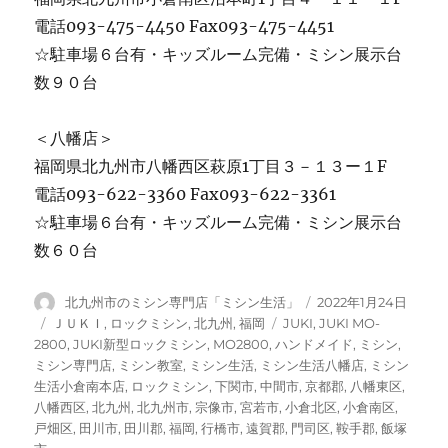
電話093-475-4450 Fax093-475-4451
☆駐車場６台有・キッズルーム完備・ミシン展示台
数９０台
＜八幡店＞
福岡県北九州市八幡西区萩原1丁目３－１３ー１F
電話093-622-3360 Fax093-622-3361
☆駐車場６台有・キッズルーム完備・ミシン展示台
数６０台
投
投
北九州市のミシン専門店「ミシン生活」
2022年1月24日
稿
稿
カ
タ
ＪＵＫＩ
,
ロックミシン
,
北九州
,
福岡
JUKI
,
JUKI MO-
者
日:
テ
グ
2800
,
JUKI新型ロックミシン
,
MO2800
,
ハンドメイド
,
ミシン
,
ゴ
ミシン専門店
,
ミシン教室
,
ミシン生活
,
ミシン生活八幡店
,
ミシン
リ
生活小倉南本店
,
ロックミシン
,
下関市
,
中間市
,
京都郡
,
八幡東区
,
ー
八幡西区
,
北九州
,
北九州市
,
宗像市
,
宮若市
,
小倉北区
,
小倉南区
,
戸畑区
,
田川市
,
田川郡
,
福岡
,
行橋市
,
遠賀郡
,
門司区
,
鞍手郡
,
飯塚