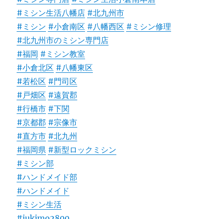
#ミシン生活八幡店
#北九州市
#ミシン
#小倉南区
#八幡西区
#ミシン修理
#北九州市のミシン専門店
#福岡
#ミシン教室
#小倉北区
#八幡東区
#若松区
#門司区
#戸畑区
#遠賀郡
#行橋市
#下関
#京都郡
#宗像市
#直方市
#北九州
#福岡県
#新型ロックミシン
#ミシン部
#ハンドメイド部
#ハンドメイド
#ミシン生活
#jukimo2800