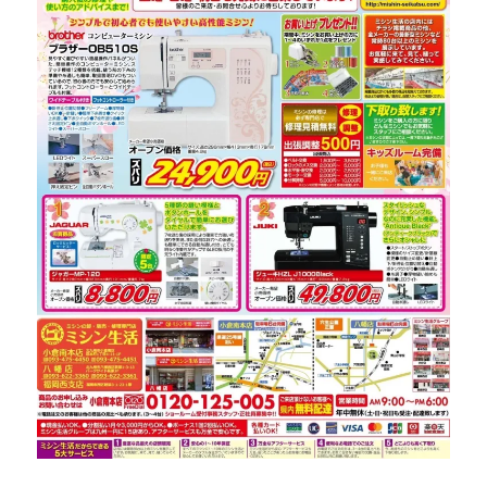
ン
テ
ナ
ン
ス
☆
小
倉
北
区
の
お
客
様
よ
り
ご
依
頼
頂
き