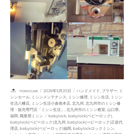
投
投
カ
noexcuse
2026年5月20日
ハンドメイド
,
ブラザー
,
ミ
稿
稿
テ
シンセール
,
ミシンメンテナンス
,
ミシン修理
,
ミシン生活
,
ミシン
者
日:
ゴ
生活八幡店
,
ミシン生活小倉南本店
,
北九州
,
北九州市のミシン修
リ
理・販売専門店「ミシン生活」
,
北九州市のミシン教室
,
山口県
,
ー
タ
福岡
,
職業用ミシン
babylock
,
babylock(ベビーロック)
,
グ
babylock(ベビーロック)北九州
,
babylock(べビーロック)正規代
理店
,
babylock(ベビーロック)福岡
,
babylockロックミシン
,