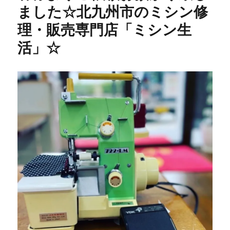
ッ
ました☆北九州市のミシン修
タ
ー
理・販売専門店「ミシン生
修
活」☆
理】
40
年
前
の
昭
和
レ
ト
ロ
ミ
シ
ン
を
メ
ン
テ
ナ