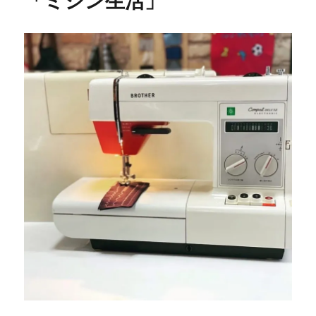
「ミシン生活」
修
理
調
整
☆
遠
賀
郡
岡
垣
町
の
お
客
様
よ
り
ご
依
頼
お