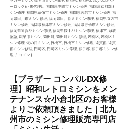
ッカーミシン
,
福岡市ミシン修理
,
福岡県
,
福岡県babylock(ベビ
ーロック)正規代理店
,
福岡県中間市ミシン修理
,
福岡県京都郡ミ
シン修理
,
福岡県宗像市ミシン修理
,
福岡県宮若市ミシン修理
,
福
岡県田川市ミシン修理
,
福岡県田川郡ミミシン修理
,
福岡県直方市
ミシン修理
,
福岡県福津市ミシン修理
,
福岡県行橋市ミシン修理
,
福岡県遠賀郡ミシン修理
,
福岡県鞍手郡ミシン修理
,
福津市
,
糸取
物語
,
職業用ミシン
,
苅田町
,
苅田町ミシン修理
,
若松区
,
若松区ミ
シン修理
,
蛇の目ミシン
,
行橋市
,
行橋市ミシン修理
,
遠賀郡
,
遠賀
郡ミシン修理
,
門司区
,
門司区ミシン修理
,
鞍手郡
,
鞍手郡ミシン修
昭
理
コメント
和
レ
ト
【ブラザー コンパルDX修
ロ
な
理】昭和レトロミシンをメン
ロ
テナンス☆小倉北区のお客様
ッ
ク
よりご依頼頂きました｜北九
ミ
シ
州市のミシン修理販売専門店
ン
の