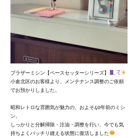
販
売
専
門
店
「ミ
シ
ン
生
活」】
に
ブラザーミシン【ペースセッターシリーズ】
小倉北区のお客様より、メンテナンス調整のご依頼
でお預かりしました。
昭和レトロな雰囲気が魅力の、およそ40年前のミシ
ン。
しっかりと分解掃除・注油・調整を行い、今でも気
持ちよくバッチリ縫える状態に復活しました