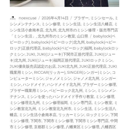
投
投
カ
noexcuse
2026年4月14日
ブラザー
,
ミシンセール
,
ミ
稿
稿
テ
シンメンテナンス
,
ミシン修理
,
ミシン生活
,
ミシン生活八幡店
,
ミ
者
日:
ゴ
シン生活小倉南本店
,
北九州
,
北九州市のミシン修理・販売専門店
リ
タ
「ミシン生活」
,
北九州市のミシン教室
,
山口県
babylock(ベ
ー
グ
ビーロック)
,
babylock(ベビーロック)北九州
,
babylock(べビー
ロック)正規代理店
,
babylock(ベビーロック)福岡
,
babylockロッ
クミシン
,
JUKI
,
JUKI(ジューキ)下関市正規代理店
,
JUKI(ジュー
キ)北九州
,
JUKI(ジューキ)福岡正規代理店
,
JUKIロックミシン
,
JUKI優良販売店認定のお店
,
JUKI北九州
,
JUKI正規代理店
,
JUKI
職業用ミシン
,
RICCAR(リッカー)
,
SINGER(シンガー)ミシン
,
コ
ンピューターミシン
,
ジャノメミシン
,
ジャノメ北九州
,
シンガー
ミシン
,
ハンドメイド
,
ハンドメイド北九州
,
ブラザーミシン修理
,
ブラザー職業用ミシン
,
ベビーロック北九州
,
ミシン
,
ミシンメン
テナンス
,
ミシンを使ったハンドメイド手作り教室
,
ミシン修理
,
ミシン修理北九州
,
ミシン修理福岡
,
ミシン専門店
,
ミシン教室
,
ミ
シン教室北九州
,
ミシン教室北九州市
,
ミシン生活
,
ミシン生活八
幡店
,
ミシン生活小倉南本店
,
リッカーミシン
,
ロックミシン
,
下関
ミシン修理
,
下関市
,
下関市ミシン修理
,
下関市ミシン専門店
,
中間
市ミシン修理
,
京都郡ミシン修理
,
八幡東区ミシン修理
,
八幡西区