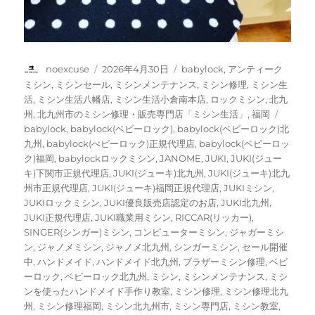
投
投
カ
noexcuse
2026年4月30日
babylock
,
アンティーク
稿
稿
テ
ミシン
,
ミシンセール
,
ミシンメンテナンス
,
ミシン修理
,
ミシン生
者
日:
ゴ
活
,
ミシン生活八幡店
,
ミシン生活小倉南本店
,
ロックミシン
,
北九
リ
タ
州
,
北九州市のミシン修理・販売専門店「ミシン生活」
,
福岡
ー
グ
babylock
,
babylock(ベビーロック)
,
babylock(ベビーロック)北
九州
,
babylock(べビーロック)正規代理店
,
babylock(ベビーロッ
ク)福岡
,
babylockロックミシン
,
JANOME
,
JUKI
,
JUKI(ジュー
キ)下関市正規代理店
,
JUKI(ジューキ)北九州
,
JUKI(ジューキ)北九
州市正規代理店
,
JUKI(ジューキ)福岡正規代理店
,
JUKIミシン
,
JUKIロックミシン
,
JUKI優良販売店認定のお店
,
JUKI北九州
,
JUKI正規代理店
,
JUKI職業用ミシン
,
RICCAR(リッカー)
,
SINGER(シンガー)ミシン
,
コンピューターミシン
,
ジャガーミシ
ン
,
ジャノメミシン
,
ジャノメ北九州
,
シンガーミシン
,
セール開催
中
,
ハンドメイド
,
ハンドメイド北九州
,
ブラザーミシン修理
,
ベビ
ーロック
,
ベビーロック北九州
,
ミシン
,
ミシンメンテナンス
,
ミシ
ンを使ったハンドメイド手作り教室
,
ミシン修理
,
ミシン修理北九
州
,
ミシン修理福岡
,
ミシン北九州市
,
ミシン専門店
,
ミシン教室
,