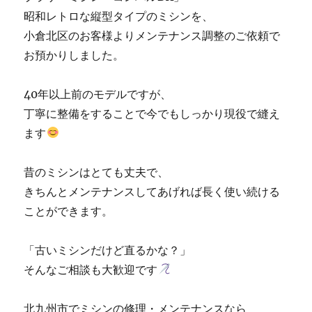
門
昭和レトロな縦型タイプのミシンを、
店
小倉北区のお客様よりメンテナンス調整のご依頼で
「ミ
お預かりしました。
シ
ン
生
40年以上前のモデルですが、
活」
丁寧に整備をすることで今でもしっかり現役で縫え
☆
に
ます
昔のミシンはとても丈夫で、
きちんとメンテナンスしてあげれば長く使い続ける
ことができます。
「古いミシンだけど直るかな？」
そんなご相談も大歓迎です
北九州市でミシンの修理・メンテナンスなら