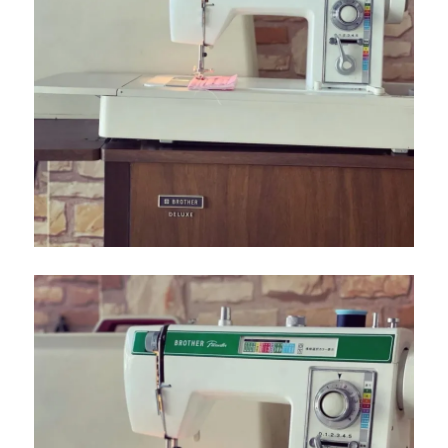
で
き
る
安
心
の
納
品
サ
ポ
ー
ト
【北
九
州
市
の
ミ
シ
ン
修
理・