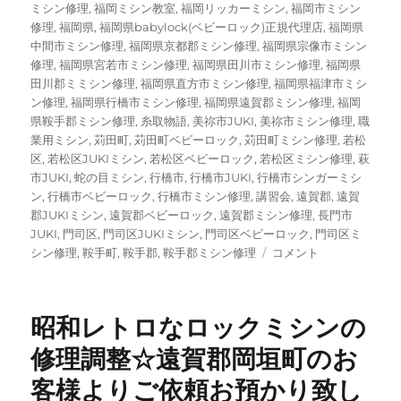
ミシン修理
,
福岡ミシン教室
,
福岡リッカーミシン
,
福岡市ミシン
修理
,
福岡県
,
福岡県babylock(ベビーロック)正規代理店
,
福岡県
中間市ミシン修理
,
福岡県京都郡ミシン修理
,
福岡県宗像市ミシン
修理
,
福岡県宮若市ミシン修理
,
福岡県田川市ミシン修理
,
福岡県
田川郡ミミシン修理
,
福岡県直方市ミシン修理
,
福岡県福津市ミシ
ン修理
,
福岡県行橋市ミシン修理
,
福岡県遠賀郡ミシン修理
,
福岡
県鞍手郡ミシン修理
,
糸取物語
,
美祢市JUKI
,
美祢市ミシン修理
,
職
業用ミシン
,
苅田町
,
苅田町ベビーロック
,
苅田町ミシン修理
,
若松
区
,
若松区JUKIミシン
,
若松区ベビーロック
,
若松区ミシン修理
,
萩
市JUKI
,
蛇の目ミシン
,
行橋市
,
行橋市JUKI
,
行橋市シンガーミシ
ン
,
行橋市ベビーロック
,
行橋市ミシン修理
,
講習会
,
遠賀郡
,
遠賀
郡JUKIミシン
,
遠賀郡ベビーロック
,
遠賀郡ミシン修理
,
長門市
JUKI
,
門司区
,
門司区JUKIミシン
,
門司区ベビーロック
,
門司区ミ
【ブ
シン修理
,
鞍手町
,
鞍手郡
,
鞍手郡ミシン修理
コメント
ラ
ザ
ー
昭和レトロなロックミシンの
ペ
ー
修理調整☆遠賀郡岡垣町のお
ス
客様よりご依頼お預かり致し
セ