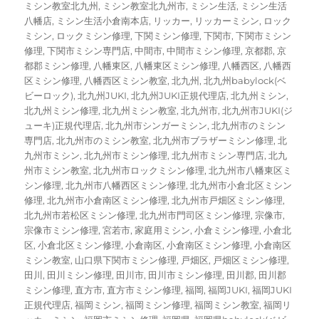
ミシン教室北九州
,
ミシン教室北九州市
,
ミシン生活
,
ミシン生活
八幡店
,
ミシン生活小倉南本店
,
リッカー
,
リッカーミシン
,
ロック
ミシン
,
ロックミシン修理
,
下関ミシン修理
,
下関市
,
下関市ミシン
修理
,
下関市ミシン専門店
,
中間市
,
中間市ミシン修理
,
京都郡
,
京
都郡ミシン修理
,
八幡東区
,
八幡東区ミシン修理
,
八幡西区
,
八幡西
区ミシン修理
,
八幡西区ミシン教室
,
北九州
,
北九州babylock(ベ
ビーロック)
,
北九州JUKI
,
北九州JUKI正規代理店
,
北九州ミシン
,
北九州ミシン修理
,
北九州ミシン教室
,
北九州市
,
北九州市JUKI(ジ
ューキ)正規代理店
,
北九州市シンガーミシン
,
北九州市のミシン
専門店
,
北九州市のミシン教室
,
北九州市ブラザーミシン修理
,
北
九州市ミシン
,
北九州市ミシン修理
,
北九州市ミシン専門店
,
北九
州市ミシン教室
,
北九州市ロックミシン修理
,
北九州市八幡東区ミ
シン修理
,
北九州市八幡西区ミシン修理
,
北九州市小倉北区ミシン
修理
,
北九州市小倉南区ミシン修理
,
北九州市戸畑区ミシン修理
,
北九州市若松区ミシン修理
,
北九州市門司区ミシン修理
,
宗像市
,
宗像市ミシン修理
,
宮若市
,
家庭用ミシン
,
小倉ミシン修理
,
小倉北
区
,
小倉北区ミシン修理
,
小倉南区
,
小倉南区ミシン修理
,
小倉南区
ミシン教室
,
山口県下関市ミシン修理
,
戸畑区
,
戸畑区ミシン修理
,
田川
,
田川ミシン修理
,
田川市
,
田川市ミシン修理
,
田川郡
,
田川郡
ミシン修理
,
直方市
,
直方市ミシン修理
,
福岡
,
福岡JUKI
,
福岡JUKI
正規代理店
,
福岡ミシン
,
福岡ミシン修理
,
福岡ミシン教室
,
福岡リ