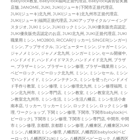
babylock教室
,
babylock福岡正規代理店
,
babylock講習会実施
店舗
,
JANOME
,
JUKI
,
JUKI(ジューキ)下関市正規代理店
,
JUKI(ジューキ)北九州
,
JUKI(ジューキ)北九州市正規代理店
,
JUKI(ジューキ)福岡正規代理店
,
JUKIアップサイクルソーイング
スタジオ
,
JUKIミシン
,
JUKIロックミシン
,
JUKI優良販売店認定
,
JUKI優良販売店認定のお店
,
JUKI北九州
,
JUKI正規代理店
,
JUKI
職業用ミシン
,
MO2800
,
RICCAR(リッカー)
,
SINGER(シンガー)
ミシン
,
アップサイクル
,
コンピューターミシン
,
ジャガーミシン
,
ジャノメミシン
,
ジャノメ北九州
,
シンガーミシン
,
セール開催中
,
ハンドメイド
,
ハンドメイドマスク
,
ハンドメイド北九州
,
ブラザ
ー
,
ブラザーミシン
,
ブラザーミシン修理
,
ブラザー職業用ミシン
,
ベビーロック
,
ベビーロック北九州
,
ミシン
,
ミシンセール
,
ミシン
でハンドメイド
,
ミシンメンテナンス
,
ミシンを使ったハンドメイ
ド手作り教室
,
ミシン修理
,
ミシン修理北九州
,
ミシン修理福岡
,
ミ
シン北九州市
,
ミシン専門店
,
ミシン教室
,
ミシン教室北九州
,
ミシ
ン教室北九州市
,
ミシン生活
,
ミシン生活八幡店
,
ミシン生活小倉
南本店
,
リッカー
,
リッカーミシン
,
ロックミシン
,
ロックミシン修
理
,
ワークショップ
,
下関ミシン修理
,
下関市
,
下関市babylock(ベ
ビーロック)
,
下関市ミシン修理
,
下関市ミシン専門店
,
中間市
,
中間
市ミシン修理
,
京都郡
,
京都郡ミシン修理
,
八幡東区
,
八幡東区JUKI
ミシン
,
八幡東区ミシン修理
,
八幡西区
,
八幡西区babylock(ベビ
ーロック)
,
八幡西区JUKIミシン
,
八幡西区ベビーロック
,
八幡西区