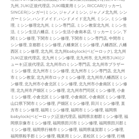
九州
,
JUKI正規代理店
,
JUKI職業用ミシン
,
RICCAR(リッカー)
,
SINGER(シンガー)ミシン
,
ジャノメミシン
,
ジャノメ北九州
,
シン
ガーミシン
,
ハンドメイド
,
ハンドメイド北九州
,
ミシン
,
ミシン修
理
,
ミシン修理北九州
,
ミシン専門店
,
ミシン教室北九州
,
ミシン生
活
,
ミシン生活八幡店
,
ミシン生活小倉南本店
,
リッカーミシン
,
下
関ミシン修理
,
下関市ミシン修理
,
下関市ミシン専門店
,
中間市ミ
シン修理
,
京都郡ミシン修理
,
八幡東区ミシン修理
,
八幡西区
,
八幡
西区ミシン修理
,
北九州
,
北九州babylock(ベビーロック)
,
北九州
JUKI正規代理店
,
北九州ミシン修理
,
北九州市
,
北九州市JUKI(ジ
ューキ)正規代理店
,
北九州市のミシン専門店
,
北九州市ブラザー
ミシン修理
,
北九州市ミシン修理
,
北九州市ミシン専門店
,
北九州
市ミシン教室
,
北九州市ロックミシン修理
,
北九州市八幡西区ミシ
ン修理
,
北九州市小倉北区ミシン修理
,
北九州市小倉南区ミシン修
理
,
北九州市戸畑区ミシン修理
,
北九州市門司区ミシン修理
,
小倉
ミシン修理
,
小倉北区ミシン修理
,
小倉南区
,
小倉南区ミシン修理
,
山口県下関市ミシン修理
,
戸畑区ミシン修理
,
田川ミシン修理
,
直
方市ミシン修理
,
福岡ミシン修理
,
福岡市ミシン修理
,
福岡県
babylock(ベビーロック)正規代理店
,
福岡県京都郡ミシン修理
,
福
岡県宗像市ミシン修理
,
福岡県田川市ミシン修理
,
福岡県田川郡ミ
ミシン修理
,
福岡県行橋市ミシン修理
,
福岡県遠賀郡ミシン修理
,
福岡県鞍手郡ミシン修理
,
職業用ミシン
,
若松区ミシン修理
,
行橋