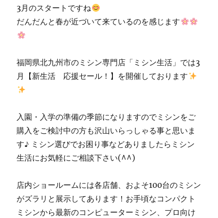
ま
3月のスタートですね
し
だんだんと春が近づいて来ているのを感じます
た
｜
北
九
福岡県北九州市のミシン専門店「ミシン生活」では3
州
月【新生活 応援セール！】を開催しております
市
の
ミ
シ
入園・入学の準備の季節になりますのでミシンをご
ン
修
購入をご検討中の方も沢山いらっしゃる事と思いま
理
す♪ ミシン選びでお困り事などありましたらミシン
販
生活にお気軽にご相談下さい(^^)
売
専
門
店内ショールームには各店舗、およそ100台のミシン
店
がズラリと展示してあります！お手頃なコンパクト
「ミ
シ
ミシンから最新のコンピューターミシン、プロ向け