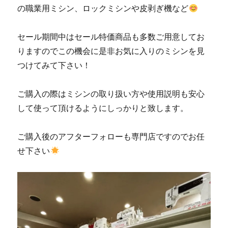
ン
の職業用ミシン、ロックミシンや皮剥ぎ機など
生
活」
に
セール期間中はセール特価商品も多数ご用意してお
りますのでこの機会に是非お気に入りのミシンを見
つけてみて下さい！
ご購入の際はミシンの取り扱い方や使用説明も安心
して使って頂けるようにしっかりと致します。
ご購入後のアフターフォローも専門店ですのでお任
せ下さい