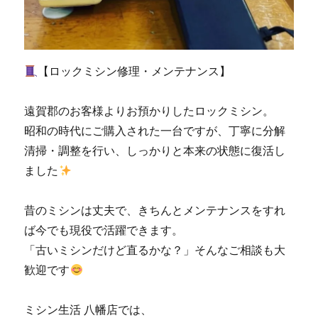
ン
ス
｜
小
【ロックミシン修理・メンテナンス】
倉
北
区
遠賀郡のお客様よりお預かりしたロックミシン。
の
昭和の時代にご購入された一台ですが、丁寧に分解
お
客
清掃・調整を行い、しっかりと本来の状態に復活し
様
ました
よ
り
ご
昔のミシンは丈夫で、きちんとメンテナンスをすれ
依
ば今でも現役で活躍できます。
頼|
「古いミシンだけど直るかな？」そんなご相談も大
北
九
歓迎です
州
市
ミシン生活 八幡店では、
の