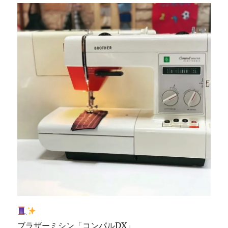
預
か
り
致
し
ま
し
た
☆
北
九
州
市
の
ミ
シ
ン
修
理・
販
売
ブラザーミシン「コンパルDX」
専