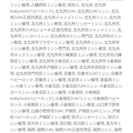
ミシン修理
,
八幡西区ミシン教室
,
初売り
,
北九州
,
北九州
babylock(ベビーロック)
,
北九州JUKI
,
北九州JUKIミシン
,
北九
州JUKI正規代理店
,
北九州ジャノメミシン
,
北九州ミシン
,
北九州
ミシン修理
,
北九州ミシン教室
,
北九州リッカーミシン
,
北九州市
,
北九州市JUKI(ジューキ)正規代理店
,
北九州市ジャノメミシン
,
北
九州市シンガーミシン
,
北九州市のミシン専門店
,
北九州市のミシ
ン教室
,
北九州市ブラザーミシン修理
,
北九州市ミシン
,
北九州市
ミシン修理
,
北九州市ミシン専門店
,
北九州市ミシン教室
,
北九州
市ロックミシン修理
,
北九州市八幡東区ミシン修理
,
北九州市八幡
西区ミシン修理
,
北九州市小倉北区ミシン修理
,
北九州市小倉南区
ミシン修理
,
北九州市戸畑区ミシン修理
,
北九州市若松区ミシン修
理
,
北九州市門司区ミシン修理
,
宗像市
,
宗像市JUKIミシン
,
宗像市
ベビーロック
,
宗像市ミシン修理
,
宮若市ミシン修理
,
家庭用ミシ
ン
,
小倉ミシン修理
,
小倉北区
,
小倉北区JUKIミシン
,
小倉北区シン
ガーミシン
,
小倉北区ミシン修理
,
小倉南区
,
小倉南区
babylock(ベビーロック)
,
小倉南区JUKIミシン
,
小倉南区ベビー
ロック
,
小倉南区ミシン修理
,
小倉南区ミシン教室
,
山口県下関市
ミシン修理
,
山陽小野田市JUKI
,
戸畑区
,
戸畑区JUKIミシン
,
戸畑
区ベビーロック
,
戸畑区ミシン修理
,
田川シンガーミシン
,
田川ミ
シン修理
,
田川市ミシン修理
,
田川郡
,
田川郡ミシン修理
,
直方市ミ
シン修理
,
福岡
,
福岡JUKI
,
福岡JUKI正規代理店
,
福岡ミシン
,
福岡