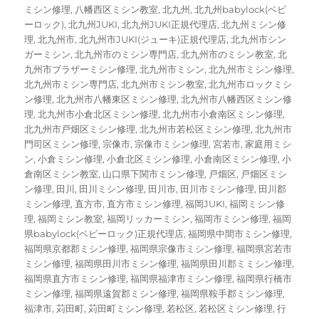
ミシン修理
,
八幡西区ミシン教室
,
北九州
,
北九州babylock(ベビ
ーロック)
,
北九州JUKI
,
北九州JUKI正規代理店
,
北九州ミシン修
理
,
北九州市
,
北九州市JUKI(ジューキ)正規代理店
,
北九州市シン
ガーミシン
,
北九州市のミシン専門店
,
北九州市のミシン教室
,
北
九州市ブラザーミシン修理
,
北九州市ミシン
,
北九州市ミシン修理
,
北九州市ミシン専門店
,
北九州市ミシン教室
,
北九州市ロックミシ
ン修理
,
北九州市八幡東区ミシン修理
,
北九州市八幡西区ミシン修
理
,
北九州市小倉北区ミシン修理
,
北九州市小倉南区ミシン修理
,
北九州市戸畑区ミシン修理
,
北九州市若松区ミシン修理
,
北九州市
門司区ミシン修理
,
宗像市
,
宗像市ミシン修理
,
宮若市
,
家庭用ミシ
ン
,
小倉ミシン修理
,
小倉北区ミシン修理
,
小倉南区ミシン修理
,
小
倉南区ミシン教室
,
山口県下関市ミシン修理
,
戸畑区
,
戸畑区ミシ
ン修理
,
田川
,
田川ミシン修理
,
田川市
,
田川市ミシン修理
,
田川郡
ミシン修理
,
直方市
,
直方市ミシン修理
,
福岡JUKI
,
福岡ミシン修
理
,
福岡ミシン教室
,
福岡リッカーミシン
,
福岡市ミシン修理
,
福岡
県babylock(ベビーロック)正規代理店
,
福岡県中間市ミシン修理
,
福岡県京都郡ミシン修理
,
福岡県宗像市ミシン修理
,
福岡県宮若市
ミシン修理
,
福岡県田川市ミシン修理
,
福岡県田川郡ミミシン修理
,
福岡県直方市ミシン修理
,
福岡県福津市ミシン修理
,
福岡県行橋市
ミシン修理
,
福岡県遠賀郡ミシン修理
,
福岡県鞍手郡ミシン修理
,
福津市
,
苅田町
,
苅田町ミシン修理
,
若松区
,
若松区ミシン修理
,
行