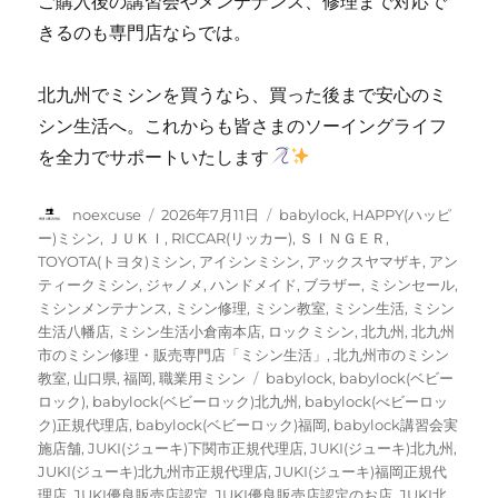
ご購入後の講習会やメンテナンス、修理まで対応で
きるのも専門店ならでは。
北九州でミシンを買うなら、買った後まで安心のミ
シン生活へ。これからも皆さまのソーイングライフ
を全力でサポートいたします
投
投
カ
noexcuse
2026年7月11日
babylock
,
HAPPY(ハッピ
稿
稿
テ
ー)ミシン
,
ＪＵＫＩ
,
RICCAR(リッカー)
,
ＳＩＮＧＥＲ
,
者
日:
ゴ
TOYOTA(トヨタ)ミシン
,
アイシンミシン
,
アックスヤマザキ
,
アン
リ
ティークミシン
,
ジャノメ
,
ハンドメイド
,
ブラザー
,
ミシンセール
,
ー
ミシンメンテナンス
,
ミシン修理
,
ミシン教室
,
ミシン生活
,
ミシン
生活八幡店
,
ミシン生活小倉南本店
,
ロックミシン
,
北九州
,
北九州
市のミシン修理・販売専門店「ミシン生活」
,
北九州市のミシン
タ
教室
,
山口県
,
福岡
,
職業用ミシン
babylock
,
babylock(ベビー
グ
ロック)
,
babylock(ベビーロック)北九州
,
babylock(べビーロッ
ク)正規代理店
,
babylock(ベビーロック)福岡
,
babylock講習会実
施店舗
,
JUKI(ジューキ)下関市正規代理店
,
JUKI(ジューキ)北九州
,
JUKI(ジューキ)北九州市正規代理店
,
JUKI(ジューキ)福岡正規代
理店
,
JUKI優良販売店認定
,
JUKI優良販売店認定のお店
,
JUKI北