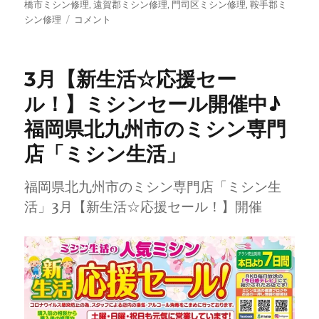
橋市ミシン修理
,
遠賀郡ミシン修理
,
門司区ミシン修理
,
鞍手郡ミ
【ブ
シン修理
コメント
ラ
ザ
ー
3月【新生活☆応援セー
コ
ン
ル！】ミシンセール開催中♪
パ
福岡県北九州市のミシン専門
ル
DX
店「ミシン生活」
修
理】
昭
福岡県北九州市のミシン専門店「ミシン生
和
活」3月【新生活☆応援セール！】開催
レ
ト
ロ
ミ
シ
ン
を
メ