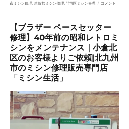
ご
市ミシン修理
,
遠賀郡ミシン修理
,
門司区ミシン修理
コメント
注
文
い
【ブラザー ペースセッター
た
だ
修理】40年前の昭和レトロミ
い
シンをメンテナンス｜小倉北
た
ミ
区のお客様よりご依頼|北九州
シ
ン
市のミシン修理販売専門店
が
「ミシン生活」
続々
入
荷！
専
門
店
だ
か
ら