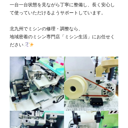
ミ
一台一台状態を見ながら丁寧に整備し、長く安心し
シ
て使っていただけるようサポートしています。
ン
修
理
北九州でミシンの修理・調整なら、
販
地域密着のミシン専門店「ミシン生活」にお任せく
売
ださい
専
門
店
「ミ
シ
ン
生
活」
に