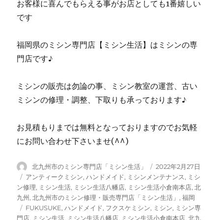
お客様に喜んでもらえる事がお店としても1番嬉しい
です
福岡県のミシン専門店【ミシン生活】はミシンの専
門店です♪
ミシンの販売は勿論の事、ミシン教室の運営、古い
ミシンの修理・調整、下取りも承っております♪
お見積もりまでは無料となっておりますのでお気軽
にお問い合わせ下さいませ(^^)
投
投
北九州市のミシン専門店「ミシン生活」
2022年2月27日
稿
稿
カ
アンティークミシン
,
ハンドメイド
,
ミシンメンテナンス
,
ミシ
者
日:
テ
ン修理
,
ミシン生活
,
ミシン生活八幡店
,
ミシン生活小倉南本店
,
北
ゴ
九州
,
北九州市のミシン修理・販売専門店「ミシン生活」
,
福岡
リ
タ
FUKUSUKE
,
ハンドメイド
,
フクスケミシン
,
ミシン
,
ミシン専
ー
グ
門店
,
ミシン生活
,
ミシン生活八幡店
,
ミシン生活小倉南本店
,
北九