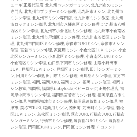
ューキ)正規代理店
,
北九州市シンガーミシン
,
北九州市のミシン
専門店
,
北九州市ブラザーミシン修理
,
北九州市ミシン
,
北九州市
ミシン修理
,
北九州市ミシン専門店
,
北九州市ミシン教室
,
北九州
市ロックミシン修理
,
北九州市八幡東区ミシン修理
,
北九州市八幡
西区ミシン修理
,
北九州市小倉北区ミシン修理
,
北九州市小倉南区
ミシン修理
,
北九州市戸畑区ミシン修理
,
北九州市若松区ミシン修
理
,
北九州市門司区ミシン修理
,
宗像市JUKIミシン
,
宗像市ミシン
修理
,
宮若市ミシン修理
,
家庭用ミシン
,
小倉北区JUKIミシン
,
小倉
北区シンガーミシン
,
小倉北区ミシン修理
,
小倉南区JUKIミシン
,
小倉南区ミシン修理
,
山口県下関市ミシン修理
,
山陽小野田市
JUKI
,
戸畑区JUKIミシン
,
戸畑区ミシン修理
,
田川シンガーミシ
ン
,
田川ミシン修理
,
田川市ミシン修理
,
田川郡ミシン修理
,
直方市
ミシン修理
,
福岡
,
福岡JUKI
,
福岡ミシン
,
福岡ミシン修理
,
福岡ミ
シン教室
,
福岡県
,
福岡県babylock(ベビーロック)正規代理店
,
福
岡県中間市ミシン修理
,
福岡県宮若市ミシン修理
,
福岡県直方市ミ
シン修理
,
福岡県福津市ミシン修理
,
福岡県遠賀郡ミシン修理
,
福
津市
,
美祢市JUKI
,
職業用ミシン
,
苅田町
,
苅田町ミシン修理
,
若松
区JUKIミシン
,
若松区ミシン修理
,
萩市JUKI
,
行橋市JUKI
,
行橋市
シンガーミシン
,
行橋市ミシン修理
,
遠賀郡JUKIミシン
,
遠賀郡ミ
SINGER（シ
シン修理
,
門司区JUKIミシン
,
門司区ミシン修理
コメント
ン