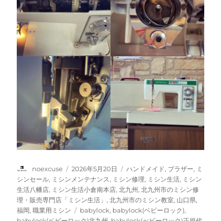
投
投
カ
noexcuse
2026年5月20日
ハンドメイド
,
ブラザー
,
ミ
稿
稿
テ
シンセール
,
ミシンメンテナンス
,
ミシン修理
,
ミシン生活
,
ミシン
者
日:
ゴ
生活八幡店
,
ミシン生活小倉南本店
,
北九州
,
北九州市のミシン修
リ
理・販売専門店「ミシン生活」
,
北九州市のミシン教室
,
山口県
,
ー
タ
福岡
,
職業用ミシン
babylock
,
babylock(ベビーロック)
,
グ
babylock(ベビーロック)北九州
,
babylock(べビーロック)正規代