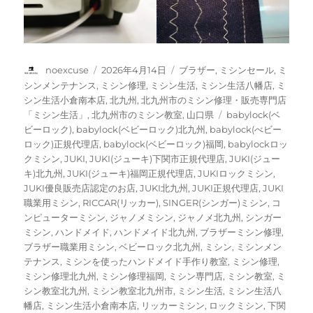
投
投
カ
noexcuse
2026年4月14日
ブラザー
,
ミシンセール
,
ミ
稿
稿
テ
シンメンテナンス
,
ミシン修理
,
ミシン生活
,
ミシン生活八幡店
,
ミ
者
日:
ゴ
シン生活小倉南本店
,
北九州
,
北九州市のミシン修理・販売専門店
リ
タ
「ミシン生活」
,
北九州市のミシン教室
,
山口県
babylock(ベ
ー
グ
ビーロック)
,
babylock(ベビーロック)北九州
,
babylock(べビー
ロック)正規代理店
,
babylock(ベビーロック)福岡
,
babylockロッ
クミシン
,
JUKI
,
JUKI(ジューキ)下関市正規代理店
,
JUKI(ジュー
キ)北九州
,
JUKI(ジューキ)福岡正規代理店
,
JUKIロックミシン
,
JUKI優良販売店認定のお店
,
JUKI北九州
,
JUKI正規代理店
,
JUKI
職業用ミシン
,
RICCAR(リッカー)
,
SINGER(シンガー)ミシン
,
コ
ンピューターミシン
,
ジャノメミシン
,
ジャノメ北九州
,
シンガー
ミシン
,
ハンドメイド
,
ハンドメイド北九州
,
ブラザーミシン修理
,
ブラザー職業用ミシン
,
ベビーロック北九州
,
ミシン
,
ミシンメン
テナンス
,
ミシンを使ったハンドメイド手作り教室
,
ミシン修理
,
ミシン修理北九州
,
ミシン修理福岡
,
ミシン専門店
,
ミシン教室
,
ミ
シン教室北九州
,
ミシン教室北九州市
,
ミシン生活
,
ミシン生活八
幡店
,
ミシン生活小倉南本店
,
リッカーミシン
,
ロックミシン
,
下関