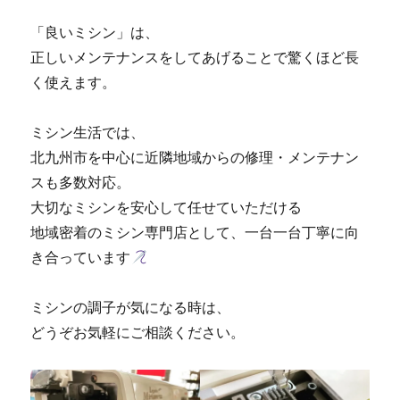
「ミ
シ
「良いミシン」は、
ン
正しいメンテナンスをしてあげることで驚くほど長
生
活」
く使えます。
に
ミシン生活では、
北九州市を中心に近隣地域からの修理・メンテナン
スも多数対応。
大切なミシンを安心して任せていただける
地域密着のミシン専門店として、一台一台丁寧に向
き合っています
ミシンの調子が気になる時は、
どうぞお気軽にご相談ください。