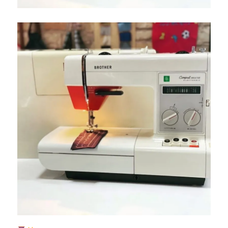
頼
お
預
か
り
致
し
ま
し
た
☆
北
九
州
市
の
ミ
シ
ン
修
理・
販