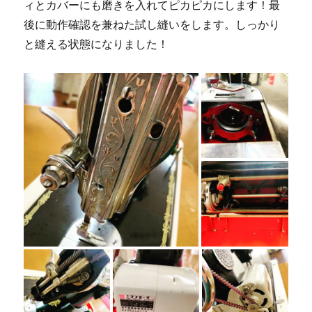
ィとカバーにも磨きを入れてピカピカにします！最
の
後に動作確認を兼ねた試し縫いをします。しっかり
お
客
と縫える状態になりました！
様
よ
り
☆
北
九
州
市
の
ミ
シ
ン
修
理
販
売
専
門