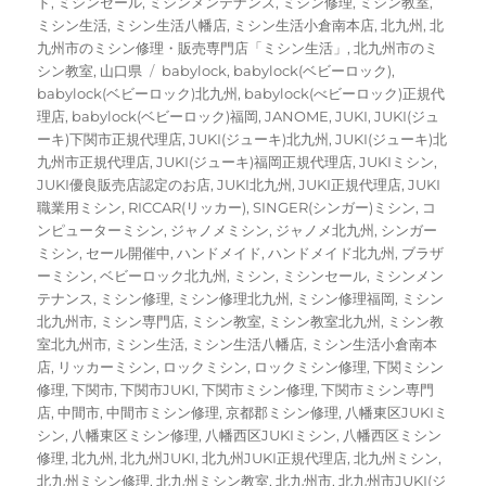
稿
稿
テ
ド
,
ミシンセール
,
ミシンメンテナンス
,
ミシン修理
,
ミシン教室
,
者
日:
ゴ
ミシン生活
,
ミシン生活八幡店
,
ミシン生活小倉南本店
,
北九州
,
北
リ
九州市のミシン修理・販売専門店「ミシン生活」
,
北九州市のミ
ー
タ
シン教室
,
山口県
babylock
,
babylock(ベビーロック)
,
グ
babylock(ベビーロック)北九州
,
babylock(べビーロック)正規代
理店
,
babylock(ベビーロック)福岡
,
JANOME
,
JUKI
,
JUKI(ジュ
ーキ)下関市正規代理店
,
JUKI(ジューキ)北九州
,
JUKI(ジューキ)北
九州市正規代理店
,
JUKI(ジューキ)福岡正規代理店
,
JUKIミシン
,
JUKI優良販売店認定のお店
,
JUKI北九州
,
JUKI正規代理店
,
JUKI
職業用ミシン
,
RICCAR(リッカー)
,
SINGER(シンガー)ミシン
,
コ
ンピューターミシン
,
ジャノメミシン
,
ジャノメ北九州
,
シンガー
ミシン
,
セール開催中
,
ハンドメイド
,
ハンドメイド北九州
,
ブラザ
ーミシン
,
ベビーロック北九州
,
ミシン
,
ミシンセール
,
ミシンメン
テナンス
,
ミシン修理
,
ミシン修理北九州
,
ミシン修理福岡
,
ミシン
北九州市
,
ミシン専門店
,
ミシン教室
,
ミシン教室北九州
,
ミシン教
室北九州市
,
ミシン生活
,
ミシン生活八幡店
,
ミシン生活小倉南本
店
,
リッカーミシン
,
ロックミシン
,
ロックミシン修理
,
下関ミシン
修理
,
下関市
,
下関市JUKI
,
下関市ミシン修理
,
下関市ミシン専門
店
,
中間市
,
中間市ミシン修理
,
京都郡ミシン修理
,
八幡東区JUKIミ
シン
,
八幡東区ミシン修理
,
八幡西区JUKIミシン
,
八幡西区ミシン
修理
,
北九州
,
北九州JUKI
,
北九州JUKI正規代理店
,
北九州ミシン
,
北九州ミシン修理
,
北九州ミシン教室
,
北九州市
,
北九州市JUKI(ジ