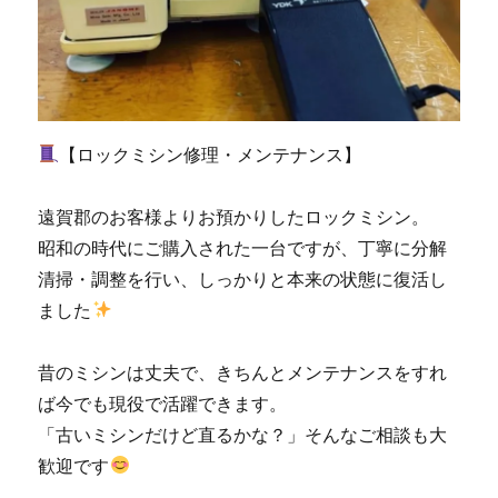
テ
ナ
ン
ス
｜
小
【ロックミシン修理・メンテナンス】
倉
北
区
遠賀郡のお客様よりお預かりしたロックミシン。
の
昭和の時代にご購入された一台ですが、丁寧に分解
お
客
清掃・調整を行い、しっかりと本来の状態に復活し
様
ました
よ
り
ご
昔のミシンは丈夫で、きちんとメンテナンスをすれ
依
ば今でも現役で活躍できます。
頼|
「古いミシンだけど直るかな？」そんなご相談も大
北
九
歓迎です
州