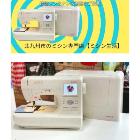
を
メ
ン
テ
ナ
ン
ス
☆
小
倉
北
区
の
お
客
様
よ
り
ご
依
頼