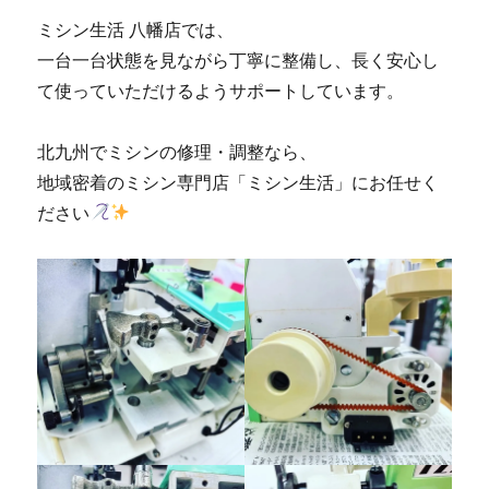
市
ミシン生活 八幡店では、
の
ミ
一台一台状態を見ながら丁寧に整備し、長く安心し
シ
て使っていただけるようサポートしています。
ン
修
理
北九州でミシンの修理・調整なら、
販
地域密着のミシン専門店「ミシン生活」にお任せく
売
ださい
専
門
店
「ミ
シ
ン
生
活」
に