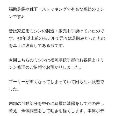
シ
ン
福助足袋や靴下・ストッキングで有名な福助のミシ
修
ンです♪
理
メ
ン
昔は家庭用ミシンの製造・販売も手掛けていたので
テ
す。50年以上前のモデルで元々は足踏みだったもの
ナ
ン
を卓上に改造してある形です。
ス
調
今回こちらのミシンは福岡県鞍手郡のお客様よりミ
整
の
シン修理のご依頼でお預かりしました。
ご
依
プーリーが重くなってしまっていて回らない状態で
頼・
山
した。
口
県
内部の可動部分を中心に綺麗に清掃をして油の差し
下
関
替え、全体調整をして動きを軽くします。本体ボデ
市