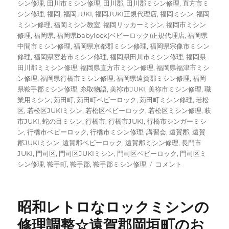
シン修理
,
田川市ミシン修理
,
田川郡
,
田川郡ミシン修理
,
直方市ミ
シン修理
,
福岡
,
福岡JUKI
,
福岡JUKI正規代理店
,
福岡ミシン
,
福岡
ミシン修理
,
福岡ミシン教室
,
福岡リッカーミシン
,
福岡市ミシン
修理
,
福岡県
,
福岡県babylock(ベビーロック)正規代理店
,
福岡県
中間市ミシン修理
,
福岡県京都郡ミシン修理
,
福岡県宗像市ミシン
修理
,
福岡県宮若市ミシン修理
,
福岡県田川市ミシン修理
,
福岡県
田川郡ミミシン修理
,
福岡県直方市ミシン修理
,
福岡県福津市ミシ
ン修理
,
福岡県行橋市ミシン修理
,
福岡県遠賀郡ミシン修理
,
福岡
県鞍手郡ミシン修理
,
糸取物語
,
美祢市JUKI
,
美祢市ミシン修理
,
職
業用ミシン
,
苅田町
,
苅田町ベビーロック
,
苅田町ミシン修理
,
若松
区
,
若松区JUKIミシン
,
若松区ベビーロック
,
若松区ミシン修理
,
萩
市JUKI
,
蛇の目ミシン
,
行橋市
,
行橋市JUKI
,
行橋市シンガーミシ
ン
,
行橋市ベビーロック
,
行橋市ミシン修理
,
講習会
,
遠賀郡
,
遠賀
郡JUKIミシン
,
遠賀郡ベビーロック
,
遠賀郡ミシン修理
,
長門市
JUKI
,
門司区
,
門司区JUKIミシン
,
門司区ベビーロック
,
門司区ミ
【ブ
シン修理
,
鞍手町
,
鞍手郡
,
鞍手郡ミシン修理
コメント
ラ
ザ
ー
昭和レトロなロックミシンの
ペ
ー
修理調整☆遠賀郡岡垣町のお
ス