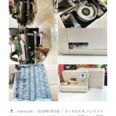
投
投
カ
noexcuse
2026年1月15日
ＳＩＮＧＥＲ
,
ハンドメイ