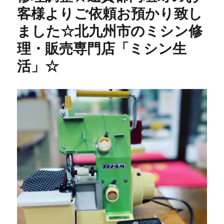
客様よりご依頼お預かり致し
セ
ッ
ました☆北九州市のミシン修
タ
ー
理・販売専門店「ミシン生
修
活」☆
理】
40
年
前
の
昭
和
レ
ト
ロ
ミ
シ
ン
を
メ
ン