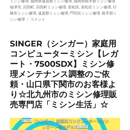
ミシン修理
,
福岡県遠賀郡ミシン修理
,
福岡県鞍手郡ミシン修理
,
福津市
,
苅田町
,
苅田町ミシン修理
,
若松区
,
若松区ミシン修理
,
行
橋市ミシン修理
,
遠賀郡ミシン修理
,
門司区ミシン修理
,
鞍手郡ミ
【ブ
シン修理
コメント
ラ
ザ
ー
SINGER（シンガー）家庭用
コ
ン
コンピューターミシン【レガ
パ
ート・7500SDX】ミシン修
ル
DX
理メンテナンス調整のご依
修
理】
頼・山口県下関市のお客様よ
昭
り☆北九州市のミシン修理販
和
レ
売専門店「ミシン生活」☆
ト
ロ
ミ
シ
ン