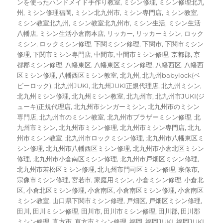
ンを使ったハンドメイド手作り教室
,
ミシン修理
,
ミシン修理北九
州
,
ミシン修理福岡
,
ミシン北九州市
,
ミシン専門店
,
ミシン教室
,
ミシン教室北九州
,
ミシン教室北九州市
,
ミシン生活
,
ミシン生活
八幡店
,
ミシン生活小倉南本店
,
リッカー
,
リッカーミシン
,
ロック
ミシン
,
ロックミシン修理
,
下関ミシン修理
,
下関市
,
下関市ミシン
修理
,
下関市ミシン専門店
,
中間市
,
中間市ミシン修理
,
京都郡
,
京
都郡ミシン修理
,
八幡東区
,
八幡東区ミシン修理
,
八幡西区
,
八幡西
区ミシン修理
,
八幡西区ミシン教室
,
北九州
,
北九州babylock(ベ
ビーロック)
,
北九州JUKI
,
北九州JUKI正規代理店
,
北九州ミシン
,
北九州ミシン修理
,
北九州ミシン教室
,
北九州市
,
北九州市JUKI(ジ
ューキ)正規代理店
,
北九州市シンガーミシン
,
北九州市のミシン
専門店
,
北九州市のミシン教室
,
北九州市ブラザーミシン修理
,
北
九州市ミシン
,
北九州市ミシン修理
,
北九州市ミシン専門店
,
北九
州市ミシン教室
,
北九州市ロックミシン修理
,
北九州市八幡東区ミ
シン修理
,
北九州市八幡西区ミシン修理
,
北九州市小倉北区ミシン
修理
,
北九州市小倉南区ミシン修理
,
北九州市戸畑区ミシン修理
,
北九州市若松区ミシン修理
,
北九州市門司区ミシン修理
,
宗像市
,
宗像市ミシン修理
,
宮若市
,
家庭用ミシン
,
小倉ミシン修理
,
小倉北
区
,
小倉北区ミシン修理
,
小倉南区
,
小倉南区ミシン修理
,
小倉南区
ミシン教室
,
山口県下関市ミシン修理
,
戸畑区
,
戸畑区ミシン修理
,
田川
,
田川ミシン修理
,
田川市
,
田川市ミシン修理
,
田川郡
,
田川郡
ミシン修理
,
直方市
,
直方市ミシン修理
,
福岡
,
福岡JUKI
,
福岡JUKI