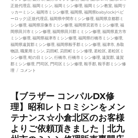
正規代理店
,
福岡ミシン
,
福岡ミシン修理
,
福岡ミシン教室
,
福岡リ
ッカーミシン
,
福岡市ミシン修理
,
福岡県
,
福岡県babylock(ベビ
ーロック)正規代理店
,
福岡県中間市ミシン修理
,
福岡県京都郡ミ
シン修理
,
福岡県宗像市ミシン修理
,
福岡県宮若市ミシン修理
,
福
岡県田川市ミシン修理
,
福岡県田川郡ミミシン修理
,
福岡県直方市
ミシン修理
,
福岡県福津市ミシン修理
,
福岡県行橋市ミシン修理
,
福岡県遠賀郡ミシン修理
,
福岡県鞍手郡ミシン修理
,
福津市
,
糸取
物語
,
職業用ミシン
,
苅田町
,
苅田町ミシン修理
,
若松区
,
若松区ミ
シン修理
,
蛇の目ミシン
,
行橋市
,
行橋市ミシン修理
,
遠賀郡
,
遠賀
郡ミシン修理
,
門司区
,
門司区ミシン修理
,
鞍手郡
,
鞍手郡ミシン修
昭
理
コメント
和
レ
ト
【ブラザー コンパルDX修
ロ
な
理】昭和レトロミシンをメン
ロ
テナンス☆小倉北区のお客様
ッ
ク
よりご依頼頂きました｜北九
ミ
シ