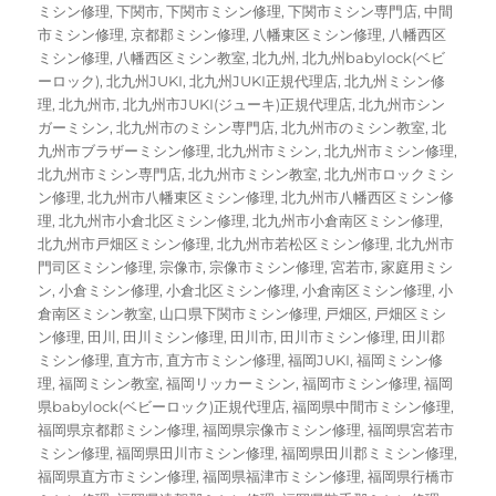
ミシン修理
,
下関市
,
下関市ミシン修理
,
下関市ミシン専門店
,
中間
市ミシン修理
,
京都郡ミシン修理
,
八幡東区ミシン修理
,
八幡西区
ミシン修理
,
八幡西区ミシン教室
,
北九州
,
北九州babylock(ベビ
ーロック)
,
北九州JUKI
,
北九州JUKI正規代理店
,
北九州ミシン修
理
,
北九州市
,
北九州市JUKI(ジューキ)正規代理店
,
北九州市シン
ガーミシン
,
北九州市のミシン専門店
,
北九州市のミシン教室
,
北
九州市ブラザーミシン修理
,
北九州市ミシン
,
北九州市ミシン修理
,
北九州市ミシン専門店
,
北九州市ミシン教室
,
北九州市ロックミシ
ン修理
,
北九州市八幡東区ミシン修理
,
北九州市八幡西区ミシン修
理
,
北九州市小倉北区ミシン修理
,
北九州市小倉南区ミシン修理
,
北九州市戸畑区ミシン修理
,
北九州市若松区ミシン修理
,
北九州市
門司区ミシン修理
,
宗像市
,
宗像市ミシン修理
,
宮若市
,
家庭用ミシ
ン
,
小倉ミシン修理
,
小倉北区ミシン修理
,
小倉南区ミシン修理
,
小
倉南区ミシン教室
,
山口県下関市ミシン修理
,
戸畑区
,
戸畑区ミシ
ン修理
,
田川
,
田川ミシン修理
,
田川市
,
田川市ミシン修理
,
田川郡
ミシン修理
,
直方市
,
直方市ミシン修理
,
福岡JUKI
,
福岡ミシン修
理
,
福岡ミシン教室
,
福岡リッカーミシン
,
福岡市ミシン修理
,
福岡
県babylock(ベビーロック)正規代理店
,
福岡県中間市ミシン修理
,
福岡県京都郡ミシン修理
,
福岡県宗像市ミシン修理
,
福岡県宮若市
ミシン修理
,
福岡県田川市ミシン修理
,
福岡県田川郡ミミシン修理
,
福岡県直方市ミシン修理
,
福岡県福津市ミシン修理
,
福岡県行橋市