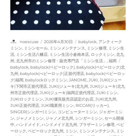
投
投
カ
noexcuse
2026年4月30日
babylock
,
アンティーク
稿
稿
テ
ミシン
,
ミシンセール
,
ミシンメンテナンス
,
ミシン修理
,
ミシン生
者
日:
ゴ
活
,
ミシン生活八幡店
,
ミシン生活小倉南本店
,
ロックミシン
,
北九
リ
タ
州
,
北九州市のミシン修理・販売専門店「ミシン生活」
,
福岡
ー
グ
babylock
,
babylock(ベビーロック)
,
babylock(ベビーロック)北
九州
,
babylock(べビーロック)正規代理店
,
babylock(ベビーロッ
ク)福岡
,
babylockロックミシン
,
JANOME
,
JUKI
,
JUKI(ジュー
キ)下関市正規代理店
,
JUKI(ジューキ)北九州
,
JUKI(ジューキ)北九
州市正規代理店
,
JUKI(ジューキ)福岡正規代理店
,
JUKIミシン
,
JUKIロックミシン
,
JUKI優良販売店認定のお店
,
JUKI北九州
,
JUKI正規代理店
,
JUKI職業用ミシン
,
RICCAR(リッカー)
,
SINGER(シンガー)ミシン
,
コンピューターミシン
,
ジャガーミシ
ン
,
ジャノメミシン
,
ジャノメ北九州
,
シンガーミシン
,
セール開催
中
,
ハンドメイド
,
ハンドメイド北九州
,
ブラザーミシン修理
,
ベビ
ーロック
,
ベビーロック北九州
,
ミシン
,
ミシンメンテナンス
,
ミシ