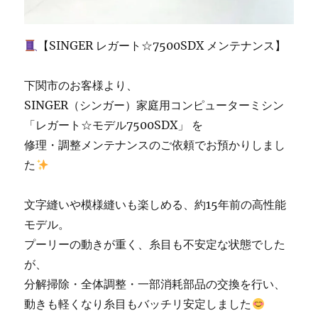
頂
き
ま
【SINGER レガート☆7500SDX メンテナンス】
し
た
｜
下関市のお客様より、
北
SINGER（シンガー）家庭用コンピューターミシン
九
「レガート☆モデル7500SDX」 を
州
市
修理・調整メンテナンスのご依頼でお預かりしまし
の
た
ミ
シ
ン
文字縫いや模様縫いも楽しめる、約15年前の高性能
修
モデル。
理
プーリーの動きが重く、糸目も不安定な状態でした
販
売
が、
専
分解掃除・全体調整・一部消耗部品の交換を行い、
門
動きも軽くなり糸目もバッチリ安定しました
店