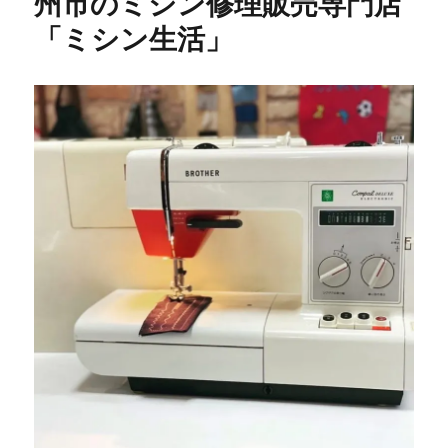
州市のミシン修理販売専門店
ン
「ミシン生活」
の
修
理
調
整
☆
遠
賀
郡
岡
垣
町
の
お
客
様
よ
り
ご
依