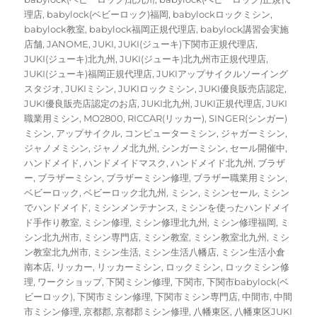
理店
,
babylock(ベビーロック)福岡
,
babylockロックミシン
,
babylock教室
,
babylock福岡正規代理店
,
babylock講習会実施
店舗
,
JANOME
,
JUKI
,
JUKI(ジューキ)下関市正規代理店
,
JUKI(ジューキ)北九州
,
JUKI(ジューキ)北九州市正規代理店
,
JUKI(ジューキ)福岡正規代理店
,
JUKIアップサイクルソーイング
スタジオ
,
JUKIミシン
,
JUKIロックミシン
,
JUKI優良販売店認定
,
JUKI優良販売店認定のお店
,
JUKI北九州
,
JUKI正規代理店
,
JUKI
職業用ミシン
,
MO2800
,
RICCAR(リッカー)
,
SINGER(シンガー)
ミシン
,
アップサイクル
,
コンピューターミシン
,
ジャガーミシン
,
ジャノメミシン
,
ジャノメ北九州
,
シンガーミシン
,
セール開催中
,
ハンドメイド
,
ハンドメイドマスク
,
ハンドメイド北九州
,
ブラザ
ー
,
ブラザーミシン
,
ブラザーミシン修理
,
ブラザー職業用ミシン
,
ベビーロック
,
ベビーロック北九州
,
ミシン
,
ミシンセール
,
ミシン
でハンドメイド
,
ミシンメンテナンス
,
ミシンを使ったハンドメイ
ド手作り教室
,
ミシン修理
,
ミシン修理北九州
,
ミシン修理福岡
,
ミ
シン北九州市
,
ミシン専門店
,
ミシン教室
,
ミシン教室北九州
,
ミシ
ン教室北九州市
,
ミシン生活
,
ミシン生活八幡店
,
ミシン生活小倉
南本店
,
リッカー
,
リッカーミシン
,
ロックミシン
,
ロックミシン修
理
,
ワークショップ
,
下関ミシン修理
,
下関市
,
下関市babylock(ベ
ビーロック)
,
下関市ミシン修理
,
下関市ミシン専門店
,
中間市
,
中間
市ミシン修理
,
京都郡
,
京都郡ミシン修理
,
八幡東区
,
八幡東区JUKI