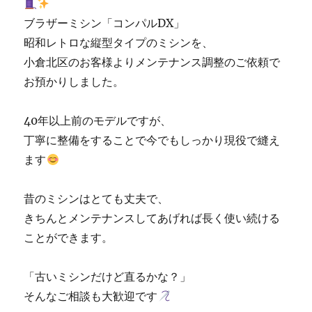
売
ブラザーミシン「コンパルDX」
専
門
昭和レトロな縦型タイプのミシンを、
店
小倉北区のお客様よりメンテナンス調整のご依頼で
「ミ
お預かりしました。
シ
ン
生
40年以上前のモデルですが、
活」
丁寧に整備をすることで今でもしっかり現役で縫え
☆
に
ます
昔のミシンはとても丈夫で、
きちんとメンテナンスしてあげれば長く使い続ける
ことができます。
「古いミシンだけど直るかな？」
そんなご相談も大歓迎です