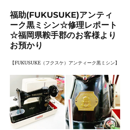
ガ
ー）
福助(FUKUSUKE)アンティ
家
庭
ーク黒ミシン☆修理レポート
用
☆福岡県鞍手郡のお客様より
コ
ン
お預かり
ピ
ュ
ー
【FUKUSUKE（フクスケ）アンティーク黒ミシン】
タ
ー
ミ
シ
ン
【レ
ガ
ー
ト・
7500SDX】
ミ