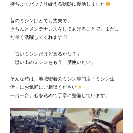
持ちよくバッチリ縫える状態に復活しました
活」
☆
に
昔のミシンはとても丈夫で、
きちんとメンテナンスをしてあげることで、まだま
だ長く活躍してくれます
「古いミシンだけど直るかな？」
「思い出のミシンをもう一度使いたい」
そんな時は、地域密着のミシン専門店「ミシン生
活」にお気軽にご相談ください
一台一台、心を込めて丁寧に整備しています。