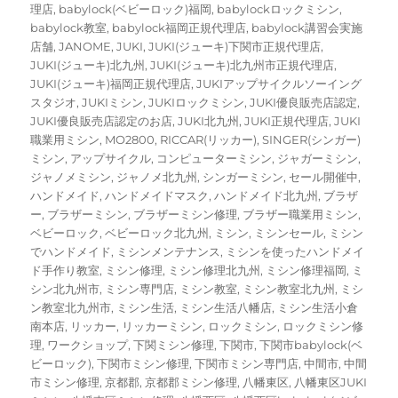
理店
,
babylock(ベビーロック)福岡
,
babylockロックミシン
,
babylock教室
,
babylock福岡正規代理店
,
babylock講習会実施
店舗
,
JANOME
,
JUKI
,
JUKI(ジューキ)下関市正規代理店
,
JUKI(ジューキ)北九州
,
JUKI(ジューキ)北九州市正規代理店
,
JUKI(ジューキ)福岡正規代理店
,
JUKIアップサイクルソーイング
スタジオ
,
JUKIミシン
,
JUKIロックミシン
,
JUKI優良販売店認定
,
JUKI優良販売店認定のお店
,
JUKI北九州
,
JUKI正規代理店
,
JUKI
職業用ミシン
,
MO2800
,
RICCAR(リッカー)
,
SINGER(シンガー)
ミシン
,
アップサイクル
,
コンピューターミシン
,
ジャガーミシン
,
ジャノメミシン
,
ジャノメ北九州
,
シンガーミシン
,
セール開催中
,
ハンドメイド
,
ハンドメイドマスク
,
ハンドメイド北九州
,
ブラザ
ー
,
ブラザーミシン
,
ブラザーミシン修理
,
ブラザー職業用ミシン
,
ベビーロック
,
ベビーロック北九州
,
ミシン
,
ミシンセール
,
ミシン
でハンドメイド
,
ミシンメンテナンス
,
ミシンを使ったハンドメイ
ド手作り教室
,
ミシン修理
,
ミシン修理北九州
,
ミシン修理福岡
,
ミ
シン北九州市
,
ミシン専門店
,
ミシン教室
,
ミシン教室北九州
,
ミシ
ン教室北九州市
,
ミシン生活
,
ミシン生活八幡店
,
ミシン生活小倉
南本店
,
リッカー
,
リッカーミシン
,
ロックミシン
,
ロックミシン修
理
,
ワークショップ
,
下関ミシン修理
,
下関市
,
下関市babylock(ベ
ビーロック)
,
下関市ミシン修理
,
下関市ミシン専門店
,
中間市
,
中間
市ミシン修理
,
京都郡
,
京都郡ミシン修理
,
八幡東区
,
八幡東区JUKI