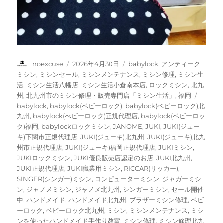
投
投
カ
noexcuse
2026年4月30日
babylock
,
アンティーク
稿
稿
テ
ミシン
,
ミシンセール
,
ミシンメンテナンス
,
ミシン修理
,
ミシン生
者
日:
ゴ
活
,
ミシン生活八幡店
,
ミシン生活小倉南本店
,
ロックミシン
,
北九
リ
タ
州
,
北九州市のミシン修理・販売専門店「ミシン生活」
,
福岡
ー
グ
babylock
,
babylock(ベビーロック)
,
babylock(ベビーロック)北
九州
,
babylock(べビーロック)正規代理店
,
babylock(ベビーロッ
ク)福岡
,
babylockロックミシン
,
JANOME
,
JUKI
,
JUKI(ジュー
キ)下関市正規代理店
,
JUKI(ジューキ)北九州
,
JUKI(ジューキ)北九
州市正規代理店
,
JUKI(ジューキ)福岡正規代理店
,
JUKIミシン
,
JUKIロックミシン
,
JUKI優良販売店認定のお店
,
JUKI北九州
,
JUKI正規代理店
,
JUKI職業用ミシン
,
RICCAR(リッカー)
,
SINGER(シンガー)ミシン
,
コンピューターミシン
,
ジャガーミシ
ン
,
ジャノメミシン
,
ジャノメ北九州
,
シンガーミシン
,
セール開催
中
,
ハンドメイド
,
ハンドメイド北九州
,
ブラザーミシン修理
,
ベビ
ーロック
,
ベビーロック北九州
,
ミシン
,
ミシンメンテナンス
,
ミシ
ンを使ったハンドメイド手作り教室
,
ミシン修理
,
ミシン修理北九