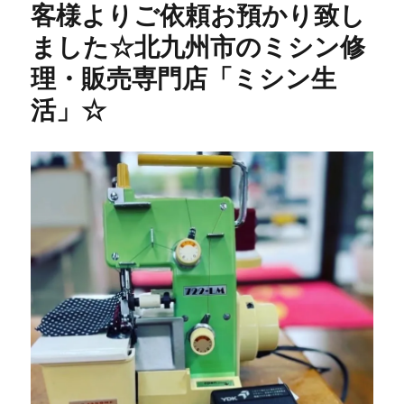
客様よりご依頼お預かり致し
セ
ッ
ました☆北九州市のミシン修
タ
ー
理・販売専門店「ミシン生
修
活」☆
理】
40
年
前
の
昭
和
レ
ト
ロ
ミ
シ
ン
を
メ
ン