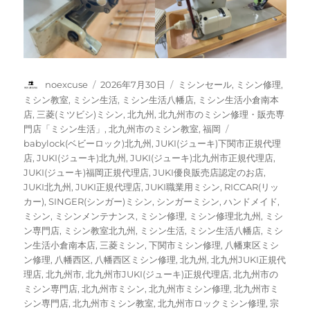
投
投
カ
noexcuse
2026年7月30日
ミシンセール
,
ミシン修理
,
稿
稿
テ
ミシン教室
,
ミシン生活
,
ミシン生活八幡店
,
ミシン生活小倉南本
者
日:
ゴ
店
,
三菱(ミツビシ)ミシン
,
北九州
,
北九州市のミシン修理・販売専
リ
タ
門店「ミシン生活」
,
北九州市のミシン教室
,
福岡
ー
グ
babylock(ベビーロック)北九州
,
JUKI(ジューキ)下関市正規代理
店
,
JUKI(ジューキ)北九州
,
JUKI(ジューキ)北九州市正規代理店
,
JUKI(ジューキ)福岡正規代理店
,
JUKI優良販売店認定のお店
,
JUKI北九州
,
JUKI正規代理店
,
JUKI職業用ミシン
,
RICCAR(リッ
カー)
,
SINGER(シンガー)ミシン
,
シンガーミシン
,
ハンドメイド
,
ミシン
,
ミシンメンテナンス
,
ミシン修理
,
ミシン修理北九州
,
ミシ
ン専門店
,
ミシン教室北九州
,
ミシン生活
,
ミシン生活八幡店
,
ミシ
ン生活小倉南本店
,
三菱ミシン
,
下関市ミシン修理
,
八幡東区ミシ
ン修理
,
八幡西区
,
八幡西区ミシン修理
,
北九州
,
北九州JUKI正規代
理店
,
北九州市
,
北九州市JUKI(ジューキ)正規代理店
,
北九州市の
ミシン専門店
,
北九州市ミシン
,
北九州市ミシン修理
,
北九州市ミ
シン専門店
,
北九州市ミシン教室
,
北九州市ロックミシン修理
,
宗