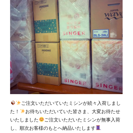
ー
ジ
ミ
シ
ン
を
下
取
り
し
ま
し
た
｜
北
九
州
ご注文いただいていたミシンが続々入荷しまし
市
た！
お待ちいただいていた皆さま、大変お待たせ
小
いたしました
ご注文いただいたミシンが無事入荷
倉
南
し、順次お客様のもとへ納品いたします
区