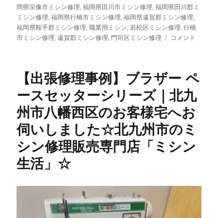
岡県宗像市ミシン修理
,
福岡県田川市ミシン修理
,
福岡県田川郡ミ
ミシン修理
,
福岡県行橋市ミシン修理
,
福岡県遠賀郡ミシン修理
,
福岡県鞍手郡ミシン修理
,
職業用ミシン
,
若松区ミシン修理
,
行橋
ご
市ミシン修理
,
遠賀郡ミシン修理
,
門司区ミシン修理
コメント
注
文
い
【出張修理事例】ブラザー ペ
た
だ
ースセッターシリーズ｜北九
い
州市八幡西区のお客様宅へお
た
ミ
伺いしました☆北九州市のミ
シ
ン
シン修理販売専門店「ミシン
が
生活」☆
続々
入
荷！
専
門
店