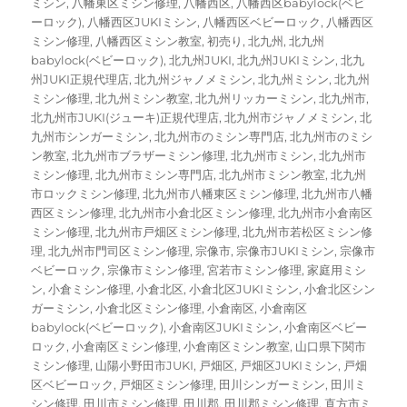
ミシン
,
八幡東区ミシン修理
,
八幡西区
,
八幡西区babylock(ベビ
ーロック)
,
八幡西区JUKIミシン
,
八幡西区ベビーロック
,
八幡西区
ミシン修理
,
八幡西区ミシン教室
,
初売り
,
北九州
,
北九州
babylock(ベビーロック)
,
北九州JUKI
,
北九州JUKIミシン
,
北九
州JUKI正規代理店
,
北九州ジャノメミシン
,
北九州ミシン
,
北九州
ミシン修理
,
北九州ミシン教室
,
北九州リッカーミシン
,
北九州市
,
北九州市JUKI(ジューキ)正規代理店
,
北九州市ジャノメミシン
,
北
九州市シンガーミシン
,
北九州市のミシン専門店
,
北九州市のミシ
ン教室
,
北九州市ブラザーミシン修理
,
北九州市ミシン
,
北九州市
ミシン修理
,
北九州市ミシン専門店
,
北九州市ミシン教室
,
北九州
市ロックミシン修理
,
北九州市八幡東区ミシン修理
,
北九州市八幡
西区ミシン修理
,
北九州市小倉北区ミシン修理
,
北九州市小倉南区
ミシン修理
,
北九州市戸畑区ミシン修理
,
北九州市若松区ミシン修
理
,
北九州市門司区ミシン修理
,
宗像市
,
宗像市JUKIミシン
,
宗像市
ベビーロック
,
宗像市ミシン修理
,
宮若市ミシン修理
,
家庭用ミシ
ン
,
小倉ミシン修理
,
小倉北区
,
小倉北区JUKIミシン
,
小倉北区シン
ガーミシン
,
小倉北区ミシン修理
,
小倉南区
,
小倉南区
babylock(ベビーロック)
,
小倉南区JUKIミシン
,
小倉南区ベビー
ロック
,
小倉南区ミシン修理
,
小倉南区ミシン教室
,
山口県下関市
ミシン修理
,
山陽小野田市JUKI
,
戸畑区
,
戸畑区JUKIミシン
,
戸畑
区ベビーロック
,
戸畑区ミシン修理
,
田川シンガーミシン
,
田川ミ
シン修理
,
田川市ミシン修理
,
田川郡
,
田川郡ミシン修理
,
直方市ミ