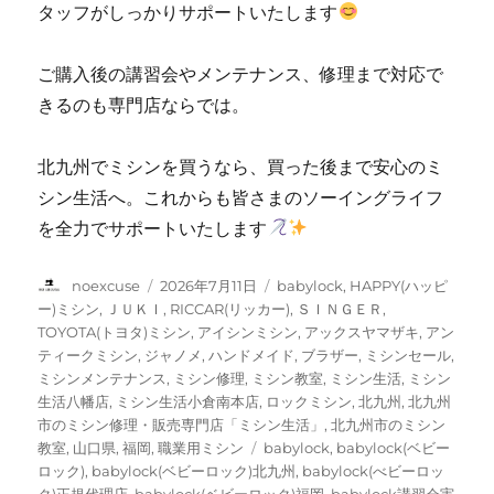
タッフがしっかりサポートいたします
に
ご購入後の講習会やメンテナンス、修理まで対応で
きるのも専門店ならでは。
北九州でミシンを買うなら、買った後まで安心のミ
シン生活へ。これからも皆さまのソーイングライフ
を全力でサポートいたします
投
投
カ
noexcuse
2026年7月11日
babylock
,
HAPPY(ハッピ
稿
稿
テ
ー)ミシン
,
ＪＵＫＩ
,
RICCAR(リッカー)
,
ＳＩＮＧＥＲ
,
者
日:
ゴ
TOYOTA(トヨタ)ミシン
,
アイシンミシン
,
アックスヤマザキ
,
アン
リ
ティークミシン
,
ジャノメ
,
ハンドメイド
,
ブラザー
,
ミシンセール
,
ー
ミシンメンテナンス
,
ミシン修理
,
ミシン教室
,
ミシン生活
,
ミシン
生活八幡店
,
ミシン生活小倉南本店
,
ロックミシン
,
北九州
,
北九州
市のミシン修理・販売専門店「ミシン生活」
,
北九州市のミシン
タ
教室
,
山口県
,
福岡
,
職業用ミシン
babylock
,
babylock(ベビー
グ
ロック)
,
babylock(ベビーロック)北九州
,
babylock(べビーロッ
ク)正規代理店
,
babylock(ベビーロック)福岡
,
babylock講習会実