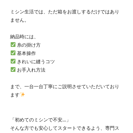
の
ミシン生活では、ただ箱をお渡しするだけではあり
お
客
ません。
様
|
納品時には、
北
九
糸の掛け方
州
基本操作
市
きれいに縫うコツ
の
ミ
お手入れ方法
シ
ン
まで、一台一台丁寧にご説明させていただいており
専
門
ます
店
「ミ
シ
ン
「初めてのミシンで不安…」
生
そんな方でも安心してスタートできるよう、専門ス
活」