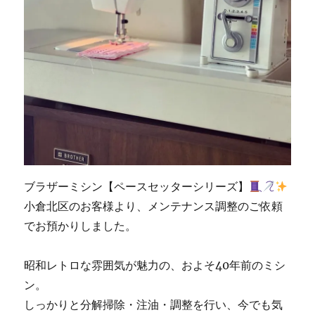
し
た
☆
北
九
州
市
の
ミ
シ
ン
修
理
ブラザーミシン【ペースセッターシリーズ】
販
小倉北区のお客様より、メンテナンス調整のご依頼
売
専
でお預かりしました。
門
店
昭和レトロな雰囲気が魅力の、およそ40年前のミシ
「ミ
シ
ン。
ン
しっかりと分解掃除・注油・調整を行い、今でも気
生