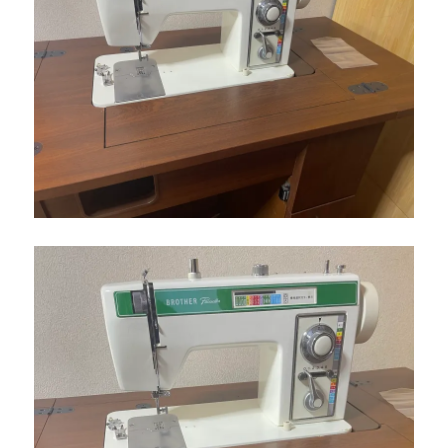
だ
か
ら
で
き
る
安
心
の
納
品
サ
ポ
ー
ト
【北
九
州
市
の
ミ
シ