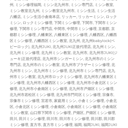
州
,
ミシン修理福岡
,
ミシン北九州市
,
ミシン専門店
,
ミシン教室
,
ミシン教室北九州
,
ミシン教室北九州市
,
ミシン生活
,
ミシン生活
八幡店
,
ミシン生活小倉南本店
,
リッカー
,
リッカーミシン
,
ロック
ミシン
,
ロックミシン修理
,
下関ミシン修理
,
下関市
,
下関市ミシン
修理
,
下関市ミシン専門店
,
中間市
,
中間市ミシン修理
,
京都郡
,
京
都郡ミシン修理
,
八幡東区
,
八幡東区ミシン修理
,
八幡西区
,
八幡西
区ミシン修理
,
八幡西区ミシン教室
,
北九州
,
北九州babylock(ベ
ビーロック)
,
北九州JUKI
,
北九州JUKI正規代理店
,
北九州ミシン
,
北九州ミシン修理
,
北九州ミシン教室
,
北九州市
,
北九州市JUKI(ジ
ューキ)正規代理店
,
北九州市シンガーミシン
,
北九州市のミシン
専門店
,
北九州市のミシン教室
,
北九州市ブラザーミシン修理
,
北
九州市ミシン
,
北九州市ミシン修理
,
北九州市ミシン専門店
,
北九
州市ミシン教室
,
北九州市ロックミシン修理
,
北九州市八幡東区ミ
シン修理
,
北九州市八幡西区ミシン修理
,
北九州市小倉北区ミシン
修理
,
北九州市小倉南区ミシン修理
,
北九州市戸畑区ミシン修理
,
北九州市若松区ミシン修理
,
北九州市門司区ミシン修理
,
宗像市
,
宗像市ミシン修理
,
宮若市
,
家庭用ミシン
,
小倉ミシン修理
,
小倉北
区
,
小倉北区ミシン修理
,
小倉南区
,
小倉南区ミシン修理
,
小倉南区
ミシン教室
,
山口県下関市ミシン修理
,
戸畑区
,
戸畑区ミシン修理
,
田川
,
田川ミシン修理
,
田川市
,
田川市ミシン修理
,
田川郡
,
田川郡
ミシン修理
,
直方市
,
直方市ミシン修理
,
福岡
,
福岡JUKI
,
福岡JUKI