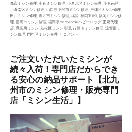
像市ミシン修理
,
小倉ミシン修理
,
小倉北区ミシン修理
,
小倉南区
,
小倉南区ミシン修理
,
山口県下関市ミシン修理
,
戸畑区ミシン修理
,
田川ミシン修理
,
直方市ミシン修理
,
福岡
,
福岡JUKI
,
福岡ミシン修
理
,
福岡市ミシン修理
,
福岡県babylock(ベビーロック)正規代理
店
,
職業用ミシン
,
若松区ミシン修理
,
行橋市ミシン修理
,
遠賀郡ミ
【昭
シン修理
,
門司区ミシン修理
コメント
和
レ
ト
ご注文いただいたミシンが
ロ】
50
続々入荷！専門店だからでき
年
る安心の納品サポート【北九
以
上
州市のミシン修理・販売専門
前
の
店「ミシン生活」】
三
菱
ビ
ン
テ