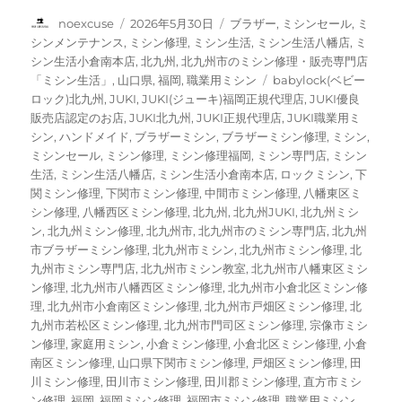
投
投
カ
noexcuse
2026年5月30日
ブラザー
,
ミシンセール
,
ミ
稿
稿
テ
シンメンテナンス
,
ミシン修理
,
ミシン生活
,
ミシン生活八幡店
,
ミ
者
日:
ゴ
シン生活小倉南本店
,
北九州
,
北九州市のミシン修理・販売専門店
リ
タ
「ミシン生活」
,
山口県
,
福岡
,
職業用ミシン
babylock(ベビー
ー
グ
ロック)北九州
,
JUKI
,
JUKI(ジューキ)福岡正規代理店
,
JUKI優良
販売店認定のお店
,
JUKI北九州
,
JUKI正規代理店
,
JUKI職業用ミ
シン
,
ハンドメイド
,
ブラザーミシン
,
ブラザーミシン修理
,
ミシン
,
ミシンセール
,
ミシン修理
,
ミシン修理福岡
,
ミシン専門店
,
ミシン
生活
,
ミシン生活八幡店
,
ミシン生活小倉南本店
,
ロックミシン
,
下
関ミシン修理
,
下関市ミシン修理
,
中間市ミシン修理
,
八幡東区ミ
シン修理
,
八幡西区ミシン修理
,
北九州
,
北九州JUKI
,
北九州ミシ
ン
,
北九州ミシン修理
,
北九州市
,
北九州市のミシン専門店
,
北九州
市ブラザーミシン修理
,
北九州市ミシン
,
北九州市ミシン修理
,
北
九州市ミシン専門店
,
北九州市ミシン教室
,
北九州市八幡東区ミシ
ン修理
,
北九州市八幡西区ミシン修理
,
北九州市小倉北区ミシン修
理
,
北九州市小倉南区ミシン修理
,
北九州市戸畑区ミシン修理
,
北
九州市若松区ミシン修理
,
北九州市門司区ミシン修理
,
宗像市ミシ
ン修理
,
家庭用ミシン
,
小倉ミシン修理
,
小倉北区ミシン修理
,
小倉
南区ミシン修理
,
山口県下関市ミシン修理
,
戸畑区ミシン修理
,
田
川ミシン修理
,
田川市ミシン修理
,
田川郡ミシン修理
,
直方市ミシ
ン修理
,
福岡
,
福岡ミシン修理
,
福岡市ミシン修理
,
職業用ミシン
,