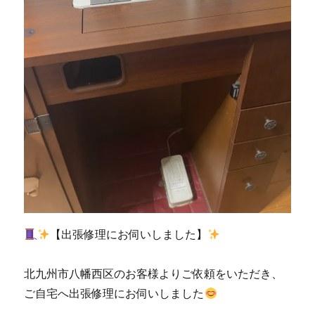
ン
修
理・
販
売
専
門
店
「ミ
シ
ン
生
活」】
に
【出張修理にお伺いしました】
北九州市八幡西区のお客様よりご依頼をいただき、
ご自宅へ出張修理にお伺いしました