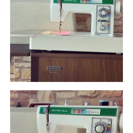
ズ
｜
北
九
州
市
八
幡
西
区
の
お
客
様
宅
へ
お
伺
い
し
ま