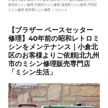
若松区ミシン修理
,
行橋市ミシン修理
,
遠賀郡ミシン修理
,
門司区
【出
ミシン修理
,
鞍手郡ミシン修理
コメント
張
修
理
【ブラザー ペースセッター
事
例】
修理】40年前の昭和レトロミ
ブ
シンをメンテナンス｜小倉北
ラ
ザ
区のお客様よりご依頼|北九州
ー
ペ
市のミシン修理販売専門店
ー
「ミシン生活」
ス
セ
ッ
タ
ー
シ
リ
ー