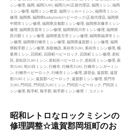
シン修理
,
福岡
,
福岡JUKI
,
福岡JUKI正規代理店
,
福岡ミシン
,
福岡
ミシン修理
,
福岡ミシン教室
,
福岡リッカーミシン
,
福岡市ミシン
修理
,
福岡県
,
福岡県babylock(ベビーロック)正規代理店
,
福岡県
中間市ミシン修理
,
福岡県京都郡ミシン修理
,
福岡県宗像市ミシン
修理
,
福岡県宮若市ミシン修理
,
福岡県田川市ミシン修理
,
福岡県
田川郡ミミシン修理
,
福岡県直方市ミシン修理
,
福岡県福津市ミシ
ン修理
,
福岡県行橋市ミシン修理
,
福岡県遠賀郡ミシン修理
,
福岡
県鞍手郡ミシン修理
,
糸取物語
,
美祢市JUKI
,
美祢市ミシン修理
,
職
業用ミシン
,
苅田町
,
苅田町ベビーロック
,
苅田町ミシン修理
,
若松
区
,
若松区JUKIミシン
,
若松区ベビーロック
,
若松区ミシン修理
,
萩
市JUKI
,
蛇の目ミシン
,
行橋市
,
行橋市JUKI
,
行橋市シンガーミシ
ン
,
行橋市ベビーロック
,
行橋市ミシン修理
,
講習会
,
遠賀郡
,
遠賀
郡JUKIミシン
,
遠賀郡ベビーロック
,
遠賀郡ミシン修理
,
長門市
JUKI
,
門司区
,
門司区JUKIミシン
,
門司区ベビーロック
,
門司区ミ
【ブ
シン修理
,
鞍手町
,
鞍手郡
,
鞍手郡ミシン修理
コメント
ラ
ザ
ー
昭和レトロなロックミシンの
ペ
ー
修理調整☆遠賀郡岡垣町のお
ス