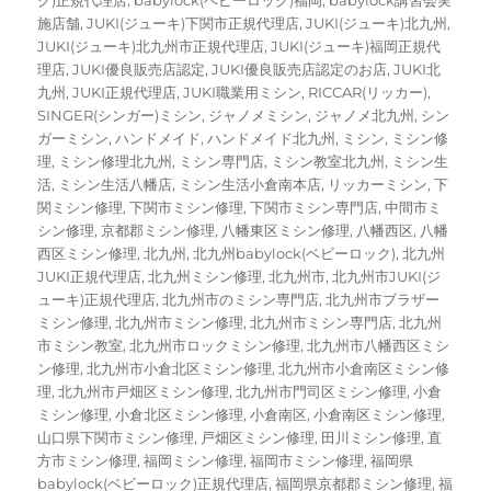
施店舗
,
JUKI(ジューキ)下関市正規代理店
,
JUKI(ジューキ)北九州
,
JUKI(ジューキ)北九州市正規代理店
,
JUKI(ジューキ)福岡正規代
理店
,
JUKI優良販売店認定
,
JUKI優良販売店認定のお店
,
JUKI北
九州
,
JUKI正規代理店
,
JUKI職業用ミシン
,
RICCAR(リッカー)
,
SINGER(シンガー)ミシン
,
ジャノメミシン
,
ジャノメ北九州
,
シン
ガーミシン
,
ハンドメイド
,
ハンドメイド北九州
,
ミシン
,
ミシン修
理
,
ミシン修理北九州
,
ミシン専門店
,
ミシン教室北九州
,
ミシン生
活
,
ミシン生活八幡店
,
ミシン生活小倉南本店
,
リッカーミシン
,
下
関ミシン修理
,
下関市ミシン修理
,
下関市ミシン専門店
,
中間市ミ
シン修理
,
京都郡ミシン修理
,
八幡東区ミシン修理
,
八幡西区
,
八幡
西区ミシン修理
,
北九州
,
北九州babylock(ベビーロック)
,
北九州
JUKI正規代理店
,
北九州ミシン修理
,
北九州市
,
北九州市JUKI(ジ
ューキ)正規代理店
,
北九州市のミシン専門店
,
北九州市ブラザー
ミシン修理
,
北九州市ミシン修理
,
北九州市ミシン専門店
,
北九州
市ミシン教室
,
北九州市ロックミシン修理
,
北九州市八幡西区ミシ
ン修理
,
北九州市小倉北区ミシン修理
,
北九州市小倉南区ミシン修
理
,
北九州市戸畑区ミシン修理
,
北九州市門司区ミシン修理
,
小倉
ミシン修理
,
小倉北区ミシン修理
,
小倉南区
,
小倉南区ミシン修理
,
山口県下関市ミシン修理
,
戸畑区ミシン修理
,
田川ミシン修理
,
直
方市ミシン修理
,
福岡ミシン修理
,
福岡市ミシン修理
,
福岡県
babylock(ベビーロック)正規代理店
,
福岡県京都郡ミシン修理
,
福