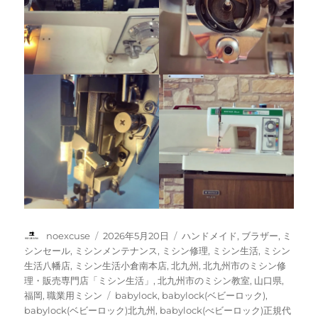
投
投
カ
noexcuse
2026年5月20日
ハンドメイド
,
ブラザー
,
ミ
稿
稿
テ
シンセール
,
ミシンメンテナンス
,
ミシン修理
,
ミシン生活
,
ミシン
者
日:
ゴ
生活八幡店
,
ミシン生活小倉南本店
,
北九州
,
北九州市のミシン修
リ
理・販売専門店「ミシン生活」
,
北九州市のミシン教室
,
山口県
,
ー
タ
福岡
,
職業用ミシン
babylock
,
babylock(ベビーロック)
,
グ
babylock(ベビーロック)北九州
,
babylock(べビーロック)正規代