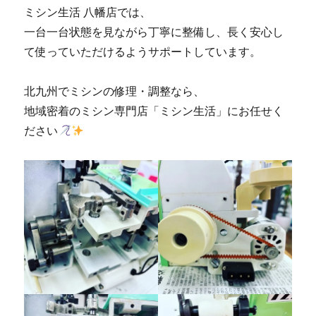
ミシン生活 八幡店では、
の
ミ
一台一台状態を見ながら丁寧に整備し、長く安心し
シ
て使っていただけるようサポートしています。
ン
修
理
北九州でミシンの修理・調整なら、
販
地域密着のミシン専門店「ミシン生活」にお任せく
売
ださい
専
門
店
「ミ
シ
ン
生
活」
に