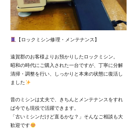
テ
ナ
ン
ス
｜
小
【ロックミシン修理・メンテナンス】
倉
北
区
遠賀郡のお客様よりお預かりしたロックミシン。
の
昭和の時代にご購入された一台ですが、丁寧に分解
お
客
清掃・調整を行い、しっかりと本来の状態に復活し
様
ました
よ
り
ご
昔のミシンは丈夫で、きちんとメンテナンスをすれ
依
ば今でも現役で活躍できます。
頼|
「古いミシンだけど直るかな？」そんなご相談も大
北
九
歓迎です
州
市