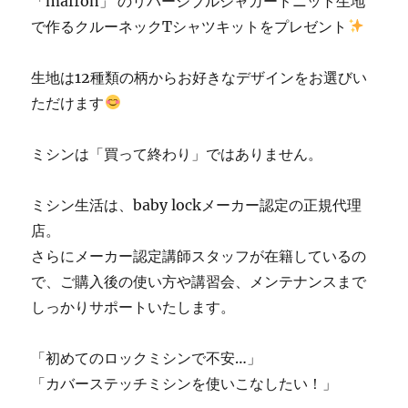
「maffon」 のリバーシブルジャガードニット生地
お
で作るクルーネックTシャツキットをプレゼント
店
に
生地は12種類の柄からお好きなデザインをお選びい
ただけます
ミシンは「買って終わり」ではありません。
ミシン生活は、baby lockメーカー認定の正規代理
店。
さらにメーカー認定講師スタッフが在籍しているの
で、ご購入後の使い方や講習会、メンテナンスまで
しっかりサポートいたします。
「初めてのロックミシンで不安…」
「カバーステッチミシンを使いこなしたい！」