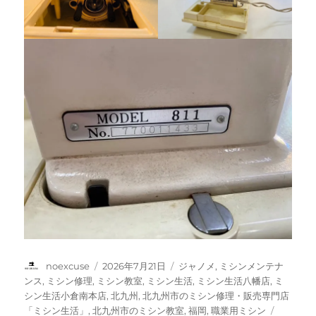
投
投
カ
noexcuse
2026年7月21日
ジャノメ
,
ミシンメンテナ
稿
稿
テ
ンス
,
ミシン修理
,
ミシン教室
,
ミシン生活
,
ミシン生活八幡店
,
ミ
者
日:
ゴ
シン生活小倉南本店
,
北九州
,
北九州市のミシン修理・販売専門店
リ
タ
「ミシン生活」
,
北九州市のミシン教室
,
福岡
,
職業用ミシン