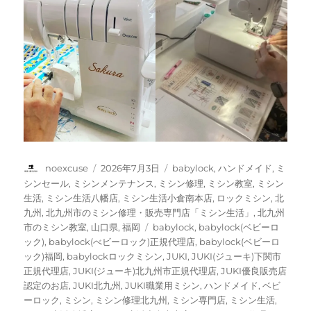
投
投
カ
noexcuse
2026年7月3日
babylock
,
ハンドメイド
,
ミ
稿
稿
テ
シンセール
,
ミシンメンテナンス
,
ミシン修理
,
ミシン教室
,
ミシン
者
日:
ゴ
生活
,
ミシン生活八幡店
,
ミシン生活小倉南本店
,
ロックミシン
,
北
リ
九州
,
北九州市のミシン修理・販売専門店「ミシン生活」
,
北九州
ー
タ
市のミシン教室
,
山口県
,
福岡
babylock
,
babylock(ベビーロ
グ
ック)
,
babylock(べビーロック)正規代理店
,
babylock(ベビーロ
ック)福岡
,
babylockロックミシン
,
JUKI
,
JUKI(ジューキ)下関市
正規代理店
,
JUKI(ジューキ)北九州市正規代理店
,
JUKI優良販売店
認定のお店
,
JUKI北九州
,
JUKI職業用ミシン
,
ハンドメイド
,
ベビ
ーロック
,
ミシン
,
ミシン修理北九州
,
ミシン専門店
,
ミシン生活
,