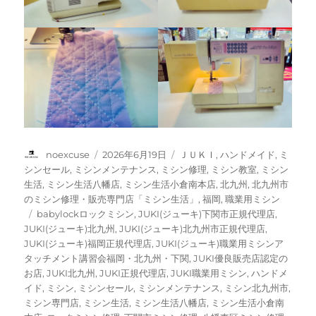
投
投
カ
noexcuse
2026年6月19日
ＪＵＫＩ
,
ハンドメイド
,
ミ
稿
稿
テ
シンセール
,
ミシンメンテナンス
,
ミシン修理
,
ミシン教室
,
ミシン
者
日:
ゴ
生活
,
ミシン生活八幡店
,
ミシン生活小倉南本店
,
北九州
,
北九州市
リ
のミシン修理・販売専門店「ミシン生活」
,
福岡
,
職業用ミシン
ー
タ
babylockロックミシン
,
JUKI(ジューキ)下関市正規代理店
,
グ
JUKI(ジューキ)北九州
,
JUKI(ジューキ)北九州市正規代理店
,
JUKI(ジューキ)福岡正規代理店
,
JUKI(ジューキ)職業用ミシンア
タッチメント講習会福岡・北九州・下関
,
JUKI優良販売店認定の
お店
,
JUKI北九州
,
JUKI正規代理店
,
JUKI職業用ミシン
,
ハンドメ
イド
,
ミシン
,
ミシンセール
,
ミシンメンテナンス
,
ミシン北九州市
,
ミシン専門店
,
ミシン生活
,
ミシン生活八幡店
,
ミシン生活小倉南