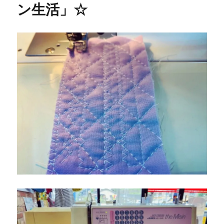
ン生活」☆
ン
ペ
ー
ン
開
催！
北
九
州
市
の
ミ
シ
ン
修
理
販
売
専
門
店