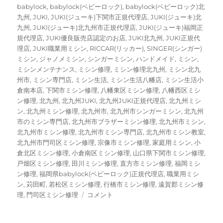
ー
グ
babylock
,
babylock(ベビーロック)
,
babylock(ベビーロック)北
九州
,
JUKI
,
JUKI(ジューキ)下関市正規代理店
,
JUKI(ジューキ)北
九州
,
JUKI(ジューキ)北九州市正規代理店
,
JUKI(ジューキ)福岡正
規代理店
,
JUKI優良販売店認定のお店
,
JUKI北九州
,
JUKI正規代
理店
,
JUKI職業用ミシン
,
RICCAR(リッカー)
,
SINGER(シンガー)
ミシン
,
ジャノメミシン
,
シンガーミシン
,
ハンドメイド
,
ミシン
,
ミシンメンテナンス
,
ミシン修理
,
ミシン修理北九州
,
ミシン北九
州市
,
ミシン専門店
,
ミシン生活
,
ミシン生活八幡店
,
ミシン生活小
倉南本店
,
下関市ミシン修理
,
八幡東区ミシン修理
,
八幡西区ミシ
ン修理
,
北九州
,
北九州JUKI
,
北九州JUKI正規代理店
,
北九州ミシ
ン
,
北九州ミシン修理
,
北九州市
,
北九州市シンガーミシン
,
北九州
市のミシン専門店
,
北九州市ブラザーミシン修理
,
北九州市ミシン
,
北九州市ミシン修理
,
北九州市ミシン専門店
,
北九州市ミシン教室
,
北九州市門司区ミシン修理
,
宗像市ミシン修理
,
家庭用ミシン
,
小
倉北区ミシン修理
,
小倉南区ミシン修理
,
山口県下関市ミシン修理
,
戸畑区ミシン修理
,
田川ミシン修理
,
直方市ミシン修理
,
福岡ミシ
ン修理
,
福岡県babylock(ベビーロック)正規代理店
,
職業用ミシ
ン
,
苅田町
,
若松区ミシン修理
,
行橋市ミシン修理
,
遠賀郡ミシン修
【ジ
理
,
門司区ミシン修理
コメント
ャ
ノ