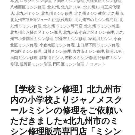
本店
,
ロックミシン修理
,
下関市ミシン修理
,
八幡東区ミシン修理
,
八幡西区ミシン修理
,
北九州
,
北九州JUKI
,
北九州JUKI正規代理
店
,
北九州ミシン
,
北九州ミシン修理
,
北九州ミシン教室
,
北九州市
,
北九州市JUKI(ジューキ)正規代理店
,
北九州市のミシン専門店
,
北
九州市ミシン修理
,
北九州市ミシン専門店
,
北九州市ミシン教室
,
北九州市八幡西区ミシン修理
,
北九州市小倉北区ミシン修理
,
北九
州市小倉南区ミシン修理
,
宗像市ミシン修理
,
家庭用ミシン
,
小倉
北区ミシン修理
,
小倉南区ミシン修理
,
山口県下関市ミシン修理
,
戸畑区ミシン修理
,
田川ミシン修理
,
直方市ミシン修理
,
福岡JUKI
,
福岡ミシン修理
,
職業用ミシン
,
若松区ミシン修理
,
行橋市ミシン
JUKI（ジ
修理
,
遠賀郡ミシン修理
,
門司区ミシン修理
コメント
ュ
ー
キ）
【学校ミシン修理】北九州市
家
庭
内の小学校よりジャノメスク
用
ールミシンの修理をご依頼い
コ
ン
ただきました⭐︎北九州市のミ
ピ
ュ
シン修理販売専門店「ミシン
ー