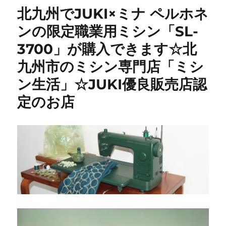
メ
北九州でJUKI×ミナ ペルホネ
811
型
ンの限定職業用ミシン「SL-
修
3700」が購入できます☆北
理】
昭
九州市のミシン専門店「ミシ
和
レ
ン生活」☆JUKI優良販売店認
ト
定のお店
ロ
な
名
機
を
メ
ン
テ
ナ
ン
ス
｜
田