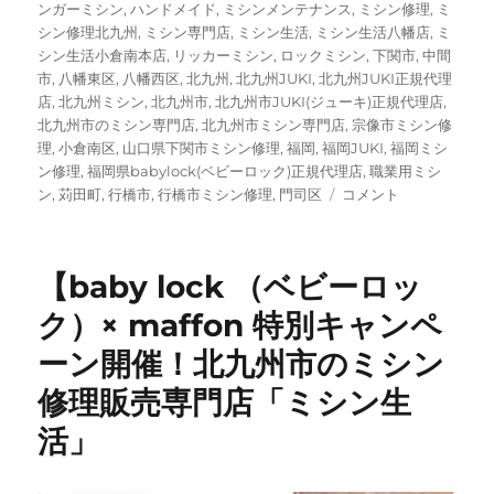
ンガーミシン
,
ハンドメイド
,
ミシンメンテナンス
,
ミシン修理
,
ミ
シン修理北九州
,
ミシン専門店
,
ミシン生活
,
ミシン生活八幡店
,
ミ
シン生活小倉南本店
,
リッカーミシン
,
ロックミシン
,
下関市
,
中間
市
,
八幡東区
,
八幡西区
,
北九州
,
北九州JUKI
,
北九州JUKI正規代理
店
,
北九州ミシン
,
北九州市
,
北九州市JUKI(ジューキ)正規代理店
,
北九州市のミシン専門店
,
北九州市ミシン専門店
,
宗像市ミシン修
理
,
小倉南区
,
山口県下関市ミシン修理
,
福岡
,
福岡JUKI
,
福岡ミシ
ン修理
,
福岡県babylock(ベビーロック)正規代理店
,
職業用ミシ
北
ン
,
苅田町
,
行橋市
,
行橋市ミシン修理
,
門司区
コメント
九
州
で
【baby lock （ベビーロッ
JUKI×
ミ
ク）× maffon 特別キャンペ
ナ
ーン開催！北九州市のミシン
ペ
ル
修理販売専門店「ミシン生
ホ
ネ
活」
ン
の
限