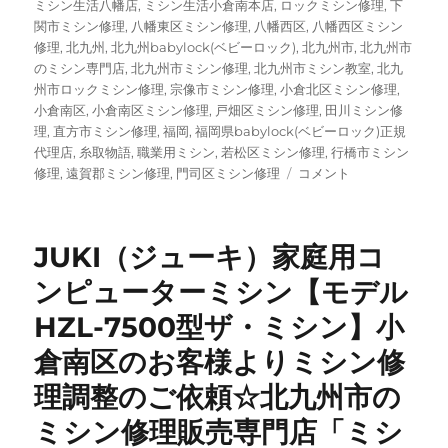
ミシン生活八幡店
,
ミシン生活小倉南本店
,
ロックミシン修理
,
下
関市ミシン修理
,
八幡東区ミシン修理
,
八幡西区
,
八幡西区ミシン
修理
,
北九州
,
北九州babylock(ベビーロック)
,
北九州市
,
北九州市
のミシン専門店
,
北九州市ミシン修理
,
北九州市ミシン教室
,
北九
州市ロックミシン修理
,
宗像市ミシン修理
,
小倉北区ミシン修理
,
小倉南区
,
小倉南区ミシン修理
,
戸畑区ミシン修理
,
田川ミシン修
理
,
直方市ミシン修理
,
福岡
,
福岡県babylock(ベビーロック)正規
代理店
,
糸取物語
,
職業用ミシン
,
若松区ミシン修理
,
行橋市ミシン
【baby
修理
,
遠賀郡ミシン修理
,
門司区ミシン修理
コメント
lock
（ベ
ビ
JUKI（ジューキ）家庭用コ
ー
ロ
ンピューターミシン【モデル
ッ
HZL-7500型ザ・ミシン】小
ク）
×
倉南区のお客様よりミシン修
maffon
特
理調整のご依頼☆北九州市の
別
ミシン修理販売専門店「ミシ
キ
ャ