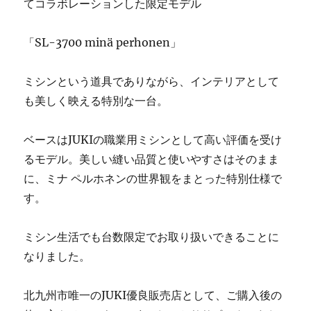
てコラボレーションした限定モデル
ン
修
理
「SL-3700 minä perhonen」
販
売
ミシンという道具でありながら、インテリアとして
専
門
も美しく映える特別な一台。
店
「ミ
ベースはJUKIの職業用ミシンとして高い評価を受け
シ
ン
るモデル。美しい縫い品質と使いやすさはそのまま
生
に、ミナ ペルホネンの世界観をまとった特別仕様で
活」
す。
☆
に
ミシン生活でも台数限定でお取り扱いできることに
なりました。
北九州市唯一のJUKI優良販売店として、ご購入後の