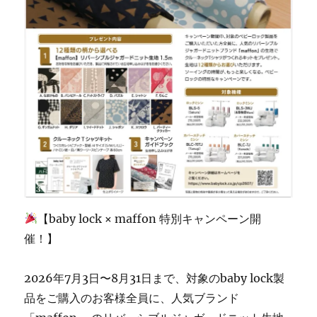
の
ミ
シ
ン
専
門
店
「ミ
シ
ン
生
活」
☆JUKI
優
【baby lock × maffon 特別キャンペーン開
良
販
催！】
売
店
2026年7月3日〜8月31日まで、対象のbaby lock製
認
定
品をご購入のお客様全員に、人気ブランド
の