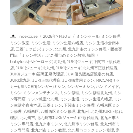
投
投
カ
noexcuse
2026年7月30日
ミシンセール
,
ミシン修理
,
稿
稿
テ
ミシン教室
,
ミシン生活
,
ミシン生活八幡店
,
ミシン生活小倉南本
者
日:
ゴ
店
,
三菱(ミツビシ)ミシン
,
北九州
,
北九州市のミシン修理・販売専
リ
タ
門店「ミシン生活」
,
北九州市のミシン教室
,
福岡
ー
グ
babylock(ベビーロック)北九州
,
JUKI(ジューキ)下関市正規代理
店
,
JUKI(ジューキ)北九州
,
JUKI(ジューキ)北九州市正規代理店
,
JUKI(ジューキ)福岡正規代理店
,
JUKI優良販売店認定のお店
,
JUKI北九州
,
JUKI正規代理店
,
JUKI職業用ミシン
,
RICCAR(リッ
カー)
,
SINGER(シンガー)ミシン
,
シンガーミシン
,
ハンドメイド
,
ミシン
,
ミシンメンテナンス
,
ミシン修理
,
ミシン修理北九州
,
ミシ
ン専門店
,
ミシン教室北九州
,
ミシン生活
,
ミシン生活八幡店
,
ミシ
ン生活小倉南本店
,
三菱ミシン
,
下関市ミシン修理
,
八幡東区ミシ
ン修理
,
八幡西区
,
八幡西区ミシン修理
,
北九州
,
北九州JUKI正規代
理店
,
北九州市
,
北九州市JUKI(ジューキ)正規代理店
,
北九州市の
ミシン専門店
,
北九州市ミシン
,
北九州市ミシン修理
,
北九州市ミ
シン専門店
,
北九州市ミシン教室
,
北九州市ロックミシン修理
,
宗