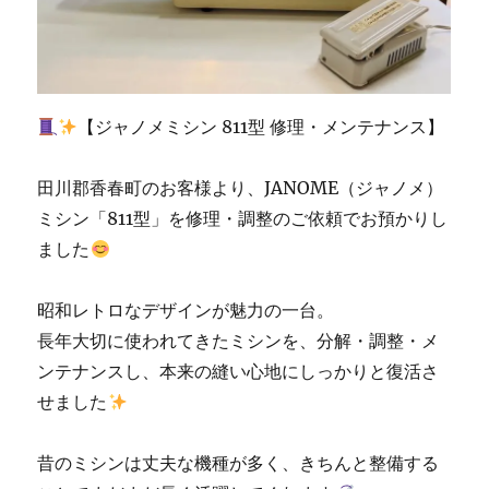
の
お
客
様
|
【ジャノメミシン 811型 修理・メンテナンス】
北
九
州
田川郡香春町のお客様より、JANOME（ジャノメ）
市
ミシン「811型」を修理・調整のご依頼でお預かりし
の
ました
ミ
シ
ン
昭和レトロなデザインが魅力の一台。
専
長年大切に使われてきたミシンを、分解・調整・メ
門
店
ンテナンスし、本来の縫い心地にしっかりと復活さ
「ミ
せました
シ
ン
生
昔のミシンは丈夫な機種が多く、きちんと整備する
活」