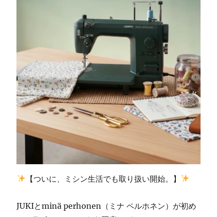
川
郡
香
春
町
の
お
客
様
の
ご
依
頼
☆
北
九
州
【ついに、ミシン生活でも取り扱い開始。】
市
の
ミ
JUKIとminä perhonen（ミナ ペルホネン）が初め
シ