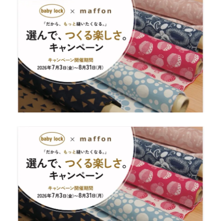
定
職
業
用
ミ
シ
ン
「SL-
3700」
が
購
入
で
き
ま
す
☆
北
九
州
市