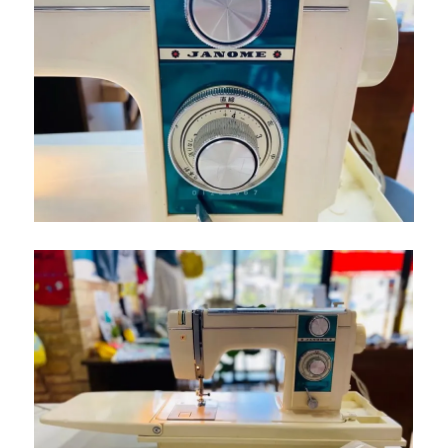
ー
ジ
ミ
シ
ン
を
下
取
り
し
ま
し
た
｜
北
九
州
市
小
倉
南
区