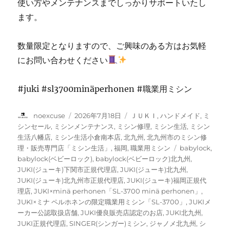
使い方やメンテナンスまでしっかりサポートいたし
ます。
数量限定となりますので、ご興味のある方はお気軽
にお問い合わせください
#juki #sl3700minäperhonen #職業用ミシン
投
投
カ
noexcuse
2026年7月18日
ＪＵＫＩ
,
ハンドメイド
,
ミ
稿
稿
テ
シンセール
,
ミシンメンテナンス
,
ミシン修理
,
ミシン生活
,
ミシン
者
日:
ゴ
生活八幡店
,
ミシン生活小倉南本店
,
北九州
,
北九州市のミシン修
リ
タ
理・販売専門店「ミシン生活」
,
福岡
,
職業用ミシン
babylock
,
ー
グ
babylock(ベビーロック)
,
babylock(ベビーロック)北九州
,
JUKI(ジューキ)下関市正規代理店
,
JUKI(ジューキ)北九州
,
JUKI(ジューキ)北九州市正規代理店
,
JUKI(ジューキ)福岡正規代
理店
,
JUKI×minä perhonen「SL-3700 minä perhonen」
,
JUKI×ミナ ペルホネンの限定職業用ミシン「SL-3700」
,
JUKIメ
ーカー公認取扱店舗
,
JUKI優良販売店認定のお店
,
JUKI北九州
,
JUKI正規代理店
,
SINGER(シンガー)ミシン
,
ジャノメ北九州
,
シ