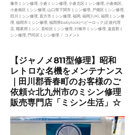
像市ミシン修理
,
小倉ミシン修理
,
小倉北区ミシン修理
,
小倉南区
,
小倉南区ミシン修理
,
山口県下関市ミシン修理
,
戸畑区ミシン修理
,
田川ミシン修理
,
直方市ミシン修理
,
福岡
,
福岡JUKI
,
福岡ミシン修
理
,
福岡市ミシン修理
,
福岡県babylock(ベビーロック)正規代理
店
,
職業用ミシン
,
若松区ミシン修理
,
行橋市ミシン修理
,
遠賀郡ミ
【昭
シン修理
,
門司区ミシン修理
コメント
和
レ
ト
【ジャノメ811型修理】昭和
ロ】
50
レトロな名機をメンテナンス
年
｜田川郡香春町のお客様のご
以
上
依頼☆北九州市のミシン修理
前
の
販売専門店「ミシン生活」☆
三
菱
ビ
ン
テ