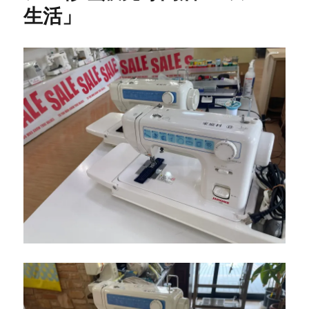
生活」
タ
ー
ミ
シ
ン
【モ
デ
ル
HZL-
7500
型
ザ・
ミ
シ
ン】
小
倉
南
区
の
お