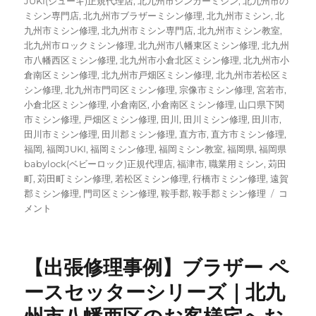
JUKI(ジューキ)正規代理店
,
北九州市シンガーミシン
,
北九州市の
ミシン専門店
,
北九州市ブラザーミシン修理
,
北九州市ミシン
,
北
九州市ミシン修理
,
北九州市ミシン専門店
,
北九州市ミシン教室
,
北九州市ロックミシン修理
,
北九州市八幡東区ミシン修理
,
北九州
市八幡西区ミシン修理
,
北九州市小倉北区ミシン修理
,
北九州市小
倉南区ミシン修理
,
北九州市戸畑区ミシン修理
,
北九州市若松区ミ
シン修理
,
北九州市門司区ミシン修理
,
宗像市ミシン修理
,
宮若市
,
小倉北区ミシン修理
,
小倉南区
,
小倉南区ミシン修理
,
山口県下関
市ミシン修理
,
戸畑区ミシン修理
,
田川
,
田川ミシン修理
,
田川市
,
田川市ミシン修理
,
田川郡ミシン修理
,
直方市
,
直方市ミシン修理
,
福岡
,
福岡JUKI
,
福岡ミシン修理
,
福岡ミシン教室
,
福岡県
,
福岡県
babylock(ベビーロック)正規代理店
,
福津市
,
職業用ミシン
,
苅田
町
,
苅田町ミシン修理
,
若松区ミシン修理
,
行橋市ミシン修理
,
遠賀
【北
郡ミシン修理
,
門司区ミシン修理
,
鞍手郡
,
鞍手郡ミシン修理
コ
九
メント
州
の
ミ
【出張修理事例】ブラザー ペ
シ
ン
ースセッターシリーズ｜北九
修
理】