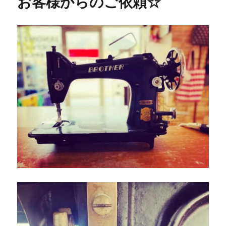
お客様からのご依頼☆
小
学
校
よ
り
ジ
ャ
ノ
メ
ス
ク
ー
ル
ミ
シ
ン
の
修
理
を
ご