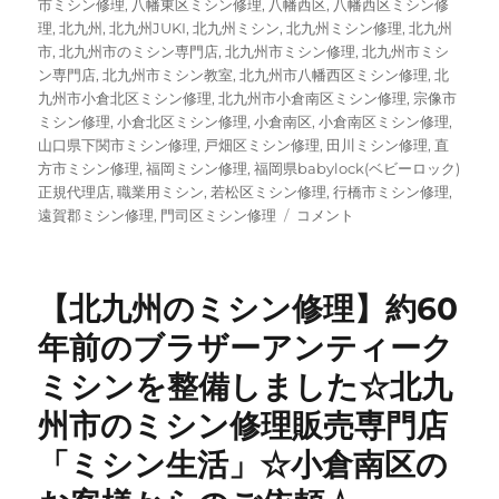
市ミシン修理
,
八幡東区ミシン修理
,
八幡西区
,
八幡西区ミシン修
理
,
北九州
,
北九州JUKI
,
北九州ミシン
,
北九州ミシン修理
,
北九州
市
,
北九州市のミシン専門店
,
北九州市ミシン修理
,
北九州市ミシ
ン専門店
,
北九州市ミシン教室
,
北九州市八幡西区ミシン修理
,
北
九州市小倉北区ミシン修理
,
北九州市小倉南区ミシン修理
,
宗像市
ミシン修理
,
小倉北区ミシン修理
,
小倉南区
,
小倉南区ミシン修理
,
山口県下関市ミシン修理
,
戸畑区ミシン修理
,
田川ミシン修理
,
直
方市ミシン修理
,
福岡ミシン修理
,
福岡県babylock(ベビーロック)
正規代理店
,
職業用ミシン
,
若松区ミシン修理
,
行橋市ミシン修理
,
【学
遠賀郡ミシン修理
,
門司区ミシン修理
コメント
校
ミ
シ
【北九州のミシン修理】約60
ン
修
年前のブラザーアンティーク
理】
ミシンを整備しました☆北九
北
九
州市のミシン修理販売専門店
州
市
「ミシン生活」☆小倉南区の
内
の