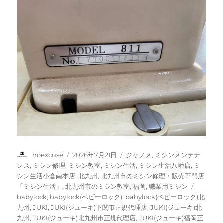
投
投
カ
noexcuse
2026年7月21日
ジャノメ
,
ミシンメンテナ
稿
稿
テ
ンス
,
ミシン修理
,
ミシン教室
,
ミシン生活
,
ミシン生活八幡店
,
ミ
者
日:
ゴ
シン生活小倉南本店
,
北九州
,
北九州市のミシン修理・販売専門店
リ
タ
「ミシン生活」
,
北九州市のミシン教室
,
福岡
,
職業用ミシン
ー
グ
babylock
,
babylock(ベビーロック)
,
babylock(ベビーロック)北
九州
,
JUKI
,
JUKI(ジューキ)下関市正規代理店
,
JUKI(ジューキ)北
九州
,
JUKI(ジューキ)北九州市正規代理店
,
JUKI(ジューキ)福岡正