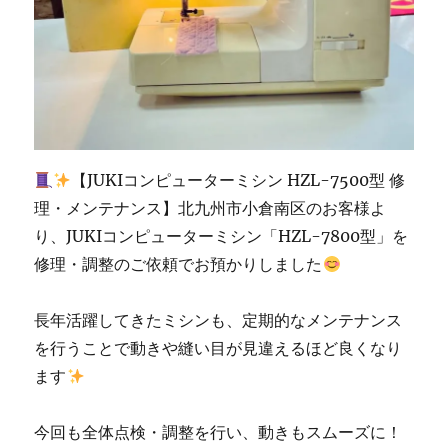
ン
専
門
店
「ミ
シ
ン
生
【JUKIコンピューターミシン HZL-7500型 修
活」
☆JUKI
理・メンテナンス】北九州市小倉南区のお客様よ
優
り、JUKIコンピューターミシン「HZL-7800型」を
良
修理・調整のご依頼でお預かりしました
販
売
店
長年活躍してきたミシンも、定期的なメンテナンス
認
を行うことで動きや縫い目が見違えるほど良くなり
定
の
ます
お
店
今回も全体点検・調整を行い、動きもスムーズに！
に