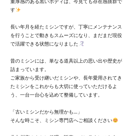
重厚感のある黒いボディは、今見ても存在感抜群で
売
専
す
門
店
長い年月を経たミシンですが、丁寧にメンテナンス
「ミ
シ
を行うことで動きもスムーズになり、まだまだ現役
ン
で活躍できる状態になりました
生
活」
に
昔のミシンには、単なる道具以上の思い出や歴史が
詰まっています。
ご家族から受け継いだミシンや、長年愛用されてき
たミシンをこれからも大切に使っていただけるよ
う、一台一台心を込めて整備しています。
「古いミシンだから無理かも…」
そんな時こそ、ミシン専門店へご相談ください