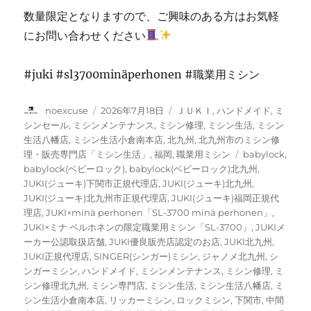
数量限定となりますので、ご興味のある方はお気軽
にお問い合わせください
#juki #sl3700minäperhonen #職業用ミシン
投
投
カ
noexcuse
2026年7月18日
ＪＵＫＩ
,
ハンドメイド
,
ミ
稿
稿
テ
シンセール
,
ミシンメンテナンス
,
ミシン修理
,
ミシン生活
,
ミシン
者
日:
ゴ
生活八幡店
,
ミシン生活小倉南本店
,
北九州
,
北九州市のミシン修
リ
タ
理・販売専門店「ミシン生活」
,
福岡
,
職業用ミシン
babylock
,
ー
グ
babylock(ベビーロック)
,
babylock(ベビーロック)北九州
,
JUKI(ジューキ)下関市正規代理店
,
JUKI(ジューキ)北九州
,
JUKI(ジューキ)北九州市正規代理店
,
JUKI(ジューキ)福岡正規代
理店
,
JUKI×minä perhonen「SL-3700 minä perhonen」
,
JUKI×ミナ ペルホネンの限定職業用ミシン「SL-3700」
,
JUKIメ
ーカー公認取扱店舗
,
JUKI優良販売店認定のお店
,
JUKI北九州
,
JUKI正規代理店
,
SINGER(シンガー)ミシン
,
ジャノメ北九州
,
シ
ンガーミシン
,
ハンドメイド
,
ミシンメンテナンス
,
ミシン修理
,
ミ
シン修理北九州
,
ミシン専門店
,
ミシン生活
,
ミシン生活八幡店
,
ミ
シン生活小倉南本店
,
リッカーミシン
,
ロックミシン
,
下関市
,
中間