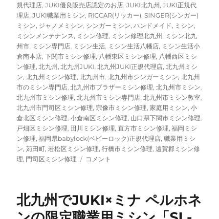
規代理店
,
JUKI優良販売店認定のお店
,
JUKI北九州
,
JUKI正規代
理店
,
JUKI職業用ミシン
,
RICCAR(リッカー)
,
SINGER(シンガー)
ミシン
,
ジャノメミシン
,
シンガーミシン
,
ハンドメイド
,
ミシン
,
ミシンメンテナンス
,
ミシン修理
,
ミシン修理北九州
,
ミシン北九
州市
,
ミシン専門店
,
ミシン生活
,
ミシン生活八幡店
,
ミシン生活小
倉南本店
,
下関市ミシン修理
,
八幡東区ミシン修理
,
八幡西区ミシ
ン修理
,
北九州
,
北九州JUKI
,
北九州JUKI正規代理店
,
北九州ミシ
ン
,
北九州ミシン修理
,
北九州市
,
北九州市シンガーミシン
,
北九州
市のミシン専門店
,
北九州市ブラザーミシン修理
,
北九州市ミシン
,
北九州市ミシン修理
,
北九州市ミシン専門店
,
北九州市ミシン教室
,
北九州市門司区ミシン修理
,
宗像市ミシン修理
,
家庭用ミシン
,
小
倉北区ミシン修理
,
小倉南区ミシン修理
,
山口県下関市ミシン修理
,
戸畑区ミシン修理
,
田川ミシン修理
,
直方市ミシン修理
,
福岡ミシ
ン修理
,
福岡県babylock(ベビーロック)正規代理店
,
職業用ミシ
ン
,
苅田町
,
若松区ミシン修理
,
行橋市ミシン修理
,
遠賀郡ミシン修
【ジ
理
,
門司区ミシン修理
コメント
ャ
ノ
メ
北九州でJUKI×ミナ ペルホネ
811
型
ンの限定職業用ミシン「SL-