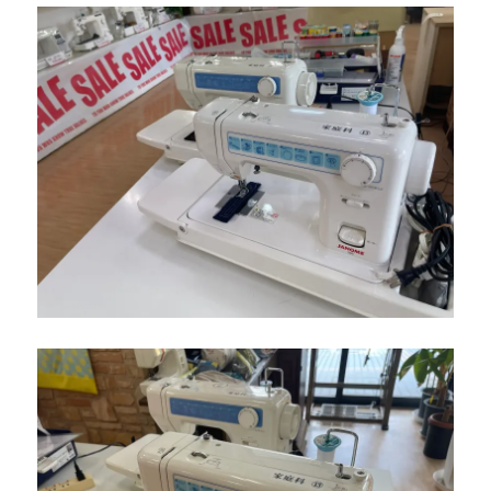
シ
ン
【モ
デ
ル
HZL-
7500
型
ザ・
ミ
シ
ン】
小
倉
南
区
の
お
客
様
よ