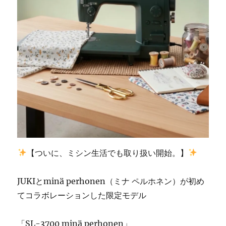
春
町
の
お
客
様
の
ご
依
頼
☆
北
九
州
【ついに、ミシン生活でも取り扱い開始。】
市
の
ミ
JUKIとminä perhonen（ミナ ペルホネン）が初め
シ
てコラボレーションした限定モデル
ン
修
理
「SL-3700 minä perhonen」