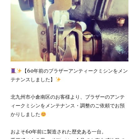
依
頼
い
た
だ
き
ま
し
た
⭐︎
北
【60年前のブラザーアンティークミシンをメン
九
テナンスしました】
州
市
の
北九州市小倉南区のお客様より、ブラザーのアンテ
ミ
ィークミシンをメンテナンス・調整のご依頼でお預
シ
かりしました
ン
修
理
およそ60年前に製造された歴史ある一台。
販