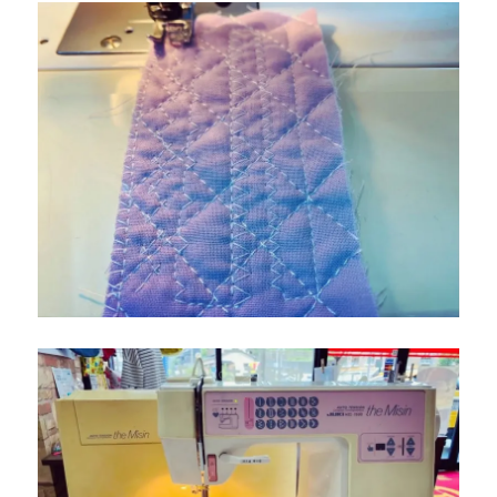
用
ミ
シ
ン
「SL-
3700」
が
購
入
で
き
ま
す
☆
北
九
州
市
の
ミ
シ