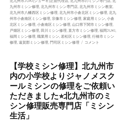
北九州市JUKI(ジューキ)正規代理店
,
北九州市のミシン専門店
,
北
九州市ミシン修理
,
北九州市ミシン専門店
,
北九州市ミシン教室
,
北九州市八幡西区ミシン修理
,
北九州市小倉北区ミシン修理
,
北九
州市小倉南区ミシン修理
,
宗像市ミシン修理
,
家庭用ミシン
,
小倉
北区ミシン修理
,
小倉南区ミシン修理
,
山口県下関市ミシン修理
,
戸畑区ミシン修理
,
田川ミシン修理
,
直方市ミシン修理
,
福岡JUKI
,
福岡ミシン修理
,
職業用ミシン
,
若松区ミシン修理
,
行橋市ミシン
JUKI（ジ
修理
,
遠賀郡ミシン修理
,
門司区ミシン修理
コメント
ュ
ー
キ）
【学校ミシン修理】北九州市
家
庭
内の小学校よりジャノメスク
用
ールミシンの修理をご依頼い
コ
ン
ただきました⭐︎北九州市のミ
ピ
ュ
シン修理販売専門店「ミシン
ー
生活」
タ
ー
ミ