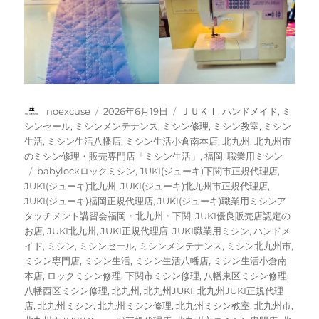
投
投
カ
noexcuse
2026年6月19日
ＪＵＫＩ
,
ハンドメイド
,
ミ
稿
稿
テ
シンセール
,
ミシンメンテナンス
,
ミシン修理
,
ミシン教室
,
ミシン
者
日:
ゴ
生活
,
ミシン生活八幡店
,
ミシン生活小倉南本店
,
北九州
,
北九州市
リ
のミシン修理・販売専門店「ミシン生活」
,
福岡
,
職業用ミシン
ー
タ
babylockロックミシン
,
JUKI(ジューキ)下関市正規代理店
,
グ
JUKI(ジューキ)北九州
,
JUKI(ジューキ)北九州市正規代理店
,
JUKI(ジューキ)福岡正規代理店
,
JUKI(ジューキ)職業用ミシンア
タッチメント講習会福岡・北九州・下関
,
JUKI優良販売店認定の
お店
,
JUKI北九州
,
JUKI正規代理店
,
JUKI職業用ミシン
,
ハンドメ
イド
,
ミシン
,
ミシンセール
,
ミシンメンテナンス
,
ミシン北九州市
,
ミシン専門店
,
ミシン生活
,
ミシン生活八幡店
,
ミシン生活小倉南
本店
,
ロックミシン修理
,
下関市ミシン修理
,
八幡東区ミシン修理
,
八幡西区ミシン修理
,
北九州
,
北九州JUKI
,
北九州JUKI正規代理
店
,
北九州ミシン
,
北九州ミシン修理
,
北九州ミシン教室
,
北九州市
,