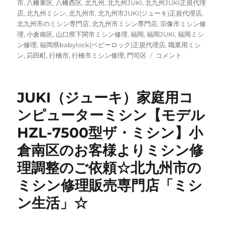
市
,
八幡東区
,
八幡西区
,
北九州
,
北九州JUKI
,
北九州JUKI正規代理
店
,
北九州ミシン
,
北九州市
,
北九州市JUKI(ジューキ)正規代理店
,
北九州市のミシン専門店
,
北九州市ミシン専門店
,
宗像市ミシン修
理
,
小倉南区
,
山口県下関市ミシン修理
,
福岡
,
福岡JUKI
,
福岡ミシ
ン修理
,
福岡県babylock(ベビーロック)正規代理店
,
職業用ミシ
北
ン
,
苅田町
,
行橋市
,
行橋市ミシン修理
,
門司区
コメント
九
州
で
JUKI（ジューキ）家庭用コ
JUKI×
ミ
ンピューターミシン【モデル
ナ
HZL-7500型ザ・ミシン】小
ペ
ル
倉南区のお客様よりミシン修
ホ
ネ
理調整のご依頼☆北九州市の
ン
ミシン修理販売専門店「ミシ
の
限
ン生活」☆
定
職
業