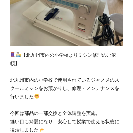
り
ミ
シ
ン
修
理
調
整
の
【北九州市内の小学校よりミシン修理のご依
ご
頼】
依
頼
☆
北九州市内の小学校で使用されているジャノメのス
北
クールミシンをお預かりし、修理・メンテナンスを
九
行いました
州
市
の
今回は部品の一部交換と全体調整を実施。
ミ
縫い目も綺麗になり、安心して授業で使える状態に
シ
ン
復活しました