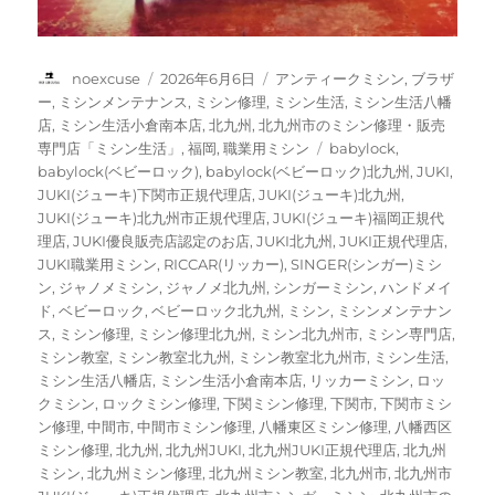
投
投
カ
noexcuse
2026年6月6日
アンティークミシン
,
ブラザ
稿
稿
テ
ー
,
ミシンメンテナンス
,
ミシン修理
,
ミシン生活
,
ミシン生活八幡
者
日:
ゴ
店
,
ミシン生活小倉南本店
,
北九州
,
北九州市のミシン修理・販売
リ
タ
専門店「ミシン生活」
,
福岡
,
職業用ミシン
babylock
,
ー
グ
babylock(ベビーロック)
,
babylock(ベビーロック)北九州
,
JUKI
,
JUKI(ジューキ)下関市正規代理店
,
JUKI(ジューキ)北九州
,
JUKI(ジューキ)北九州市正規代理店
,
JUKI(ジューキ)福岡正規代
理店
,
JUKI優良販売店認定のお店
,
JUKI北九州
,
JUKI正規代理店
,
JUKI職業用ミシン
,
RICCAR(リッカー)
,
SINGER(シンガー)ミシ
ン
,
ジャノメミシン
,
ジャノメ北九州
,
シンガーミシン
,
ハンドメイ
ド
,
ベビーロック
,
ベビーロック北九州
,
ミシン
,
ミシンメンテナン
ス
,
ミシン修理
,
ミシン修理北九州
,
ミシン北九州市
,
ミシン専門店
,
ミシン教室
,
ミシン教室北九州
,
ミシン教室北九州市
,
ミシン生活
,
ミシン生活八幡店
,
ミシン生活小倉南本店
,
リッカーミシン
,
ロッ
クミシン
,
ロックミシン修理
,
下関ミシン修理
,
下関市
,
下関市ミシ
ン修理
,
中間市
,
中間市ミシン修理
,
八幡東区ミシン修理
,
八幡西区
ミシン修理
,
北九州
,
北九州JUKI
,
北九州JUKI正規代理店
,
北九州
ミシン
,
北九州ミシン修理
,
北九州ミシン教室
,
北九州市
,
北九州市