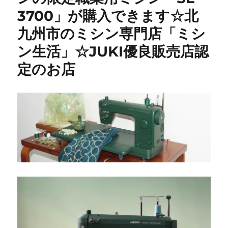
修
3700」が購入できます☆北
理】
昭
九州市のミシン専門店「ミシ
和
レ
ン生活」☆JUKI優良販売店認
ト
定のお店
ロ
な
名
機
を
メ
ン
テ
ナ
ン
ス
｜
田
川
郡
香