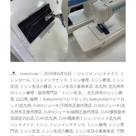
投
投
カ
noexcuse
2026年6月16日
ジャノメ
,
ハンドメイド
,
ミ
稿
稿
テ
シンセール
,
ミシンメンテナンス
,
ミシン修理
,
ミシン教室
,
ミシン
者
日:
ゴ
生活
,
ミシン生活八幡店
,
ミシン生活小倉南本店
,
北九州
,
北九州市
リ
のミシン修理・販売専門店「ミシン生活」
,
北九州市のミシン教
ー
タ
室
,
山口県
,
福岡
babylock(ベビーロック)
,
babylock(ベビーロ
グ
ック)北九州
,
JUKI(ジューキ)下関市正規代理店
,
JUKI(ジューキ)北
九州市正規代理店
,
JUKI(ジューキ)福岡正規代理店
,
JUKI優良販売
店認定のお店
,
JUKI北九州
,
JUKI職業用ミシン
,
ジャノメ北九州
,
ハンドメイド
,
ミシン
,
ミシンメンテナンス
,
ミシン修理
,
ミシン専
門店
,
ミシン生活
,
ミシン生活八幡店
,
ミシン生活小倉南本店
,
下関