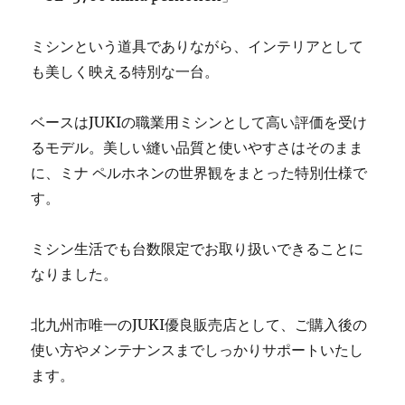
販
売
ミシンという道具でありながら、インテリアとして
専
門
も美しく映える特別な一台。
店
「ミ
ベースはJUKIの職業用ミシンとして高い評価を受け
シ
ン
るモデル。美しい縫い品質と使いやすさはそのまま
生
に、ミナ ペルホネンの世界観をまとった特別仕様で
活」
す。
☆
に
ミシン生活でも台数限定でお取り扱いできることに
なりました。
北九州市唯一のJUKI優良販売店として、ご購入後の
使い方やメンテナンスまでしっかりサポートいたし
ます。