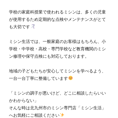
修
理
学校の家庭科授業で使われるミシンは、多くの児童
販
売
が使用するため定期的な点検やメンテナンスがとて
専
も大切です
門
店
「ミ
ミシン生活では、一般家庭のお客様はもちろん、小
シ
学校・中学校・高校・専門学校など教育機関のミシ
ン
ン修理や保守点検にも対応しております。
生
活」
☆
地域の子どもたちが安心してミシンを学べるよう、
に
一台一台丁寧に整備しています
「ミシンの調子が悪いけど、どこに相談したらいい
かわからない」
そんな時は北九州市のミシン専門店「ミシン生活」
へお気軽にご相談ください