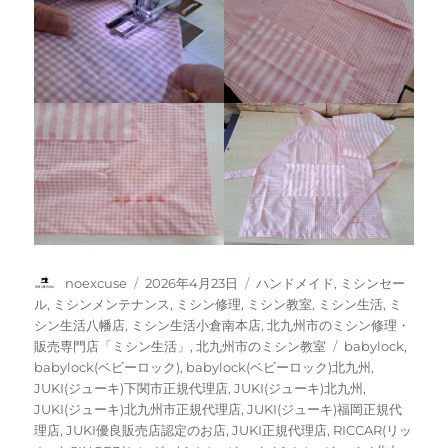
修
理・
販
売
専
門
店
「ミ
シ
ン
生
活」
☆
投
投
カ
noexcuse
2026年4月23日
ハンドメイド
,
ミシンセー
に
稿
稿
テ
ル
,
ミシンメンテナンス
,
ミシン修理
,
ミシン教室
,
ミシン生活
,
ミ
者
日:
ゴ
シン生活八幡店
,
ミシン生活小倉南本店
,
北九州市のミシン修理・
リ
タ
販売専門店「ミシン生活」
,
北九州市のミシン教室
babylock
,
ー
グ
babylock(ベビーロック)
,
babylock(ベビーロック)北九州
,
JUKI(ジューキ)下関市正規代理店
,
JUKI(ジューキ)北九州
,
JUKI(ジューキ)北九州市正規代理店
,
JUKI(ジューキ)福岡正規代
理店
,
JUKI優良販売店認定のお店
,
JUKI正規代理店
,
RICCAR(リッ