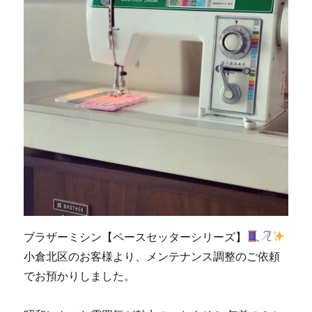
い
し
ま
し
た
☆
北
九
州
市
の
ミ
シ
ン
修
理
ブラザーミシン【ペースセッターシリーズ】
販
小倉北区のお客様より、メンテナンス調整のご依頼
売
専
でお預かりしました。
門
店