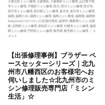
小倉北区ミシン修理
,
小倉南区
,
小倉南区ミシン修理
,
山口県下関
市ミシン修理
,
戸畑区ミシン修理
,
田川
,
田川ミシン修理
,
田川市
,
田川市ミシン修理
,
田川郡ミシン修理
,
直方市
,
直方市ミシン修理
,
福岡
,
福岡JUKI
,
福岡ミシン修理
,
福岡ミシン教室
,
福岡県
,
福岡県
babylock(ベビーロック)正規代理店
,
福津市
,
職業用ミシン
,
苅田
町
,
苅田町ミシン修理
,
若松区ミシン修理
,
行橋市ミシン修理
,
遠賀
【北
郡ミシン修理
,
門司区ミシン修理
,
鞍手郡
,
鞍手郡ミシン修理
コ
九
メント
州
の
ミ
【出張修理事例】ブラザー ペ
シ
ン
ースセッターシリーズ｜北九
修
州市八幡西区のお客様宅へお
理】
約
伺いしました☆北九州市のミ
60
年
シン修理販売専門店「ミシン
前
生活」☆
の
ブ
ラ