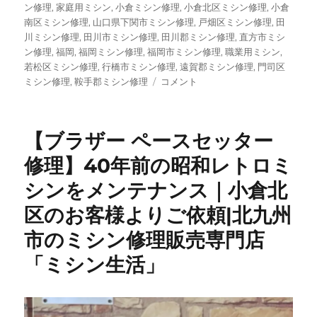
ン修理
,
家庭用ミシン
,
小倉ミシン修理
,
小倉北区ミシン修理
,
小倉
南区ミシン修理
,
山口県下関市ミシン修理
,
戸畑区ミシン修理
,
田
川ミシン修理
,
田川市ミシン修理
,
田川郡ミシン修理
,
直方市ミシ
ン修理
,
福岡
,
福岡ミシン修理
,
福岡市ミシン修理
,
職業用ミシン
,
若松区ミシン修理
,
行橋市ミシン修理
,
遠賀郡ミシン修理
,
門司区
【出
ミシン修理
,
鞍手郡ミシン修理
コメント
張
修
理
【ブラザー ペースセッター
事
例】
修理】40年前の昭和レトロミ
ブ
シンをメンテナンス｜小倉北
ラ
ザ
区のお客様よりご依頼|北九州
ー
ペ
市のミシン修理販売専門店
ー
「ミシン生活」
ス
セ
ッ
タ