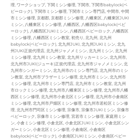
理
,
ワークショップ
,
下関ミシン修理
,
下関市
,
下関市babylock(ベ
ビーロック)
,
下関市ミシン修理
,
下関市ミシン専門店
,
中間市
,
中間
市ミシン修理
,
京都郡
,
京都郡ミシン修理
,
八幡東区
,
八幡東区JUKI
ミシン
,
八幡東区ミシン修理
,
八幡西区
,
八幡西区babylock(ベビ
ーロック)
,
八幡西区JUKIミシン
,
八幡西区ベビーロック
,
八幡西区
ミシン修理
,
八幡西区ミシン教室
,
初売り
,
北九州
,
北九州
babylock(ベビーロック)
,
北九州JUKI
,
北九州JUKIミシン
,
北九
州JUKI正規代理店
,
北九州ジャノメミシン
,
北九州ミシン
,
北九州
ミシン修理
,
北九州ミシン教室
,
北九州リッカーミシン
,
北九州市
,
北九州市JUKI(ジューキ)正規代理店
,
北九州市ジャノメミシン
,
北
九州市シンガーミシン
,
北九州市のミシン専門店
,
北九州市のミシ
ン教室
,
北九州市ブラザーミシン修理
,
北九州市ミシン
,
北九州市
ミシン修理
,
北九州市ミシン専門店
,
北九州市ミシン教室
,
北九州
市ロックミシン修理
,
北九州市八幡東区ミシン修理
,
北九州市八幡
西区ミシン修理
,
北九州市小倉北区ミシン修理
,
北九州市小倉南区
ミシン修理
,
北九州市戸畑区ミシン修理
,
北九州市若松区ミシン修
理
,
北九州市門司区ミシン修理
,
宗像市
,
宗像市JUKIミシン
,
宗像市
ベビーロック
,
宗像市ミシン修理
,
宮若市ミシン修理
,
家庭用ミシ
ン
,
小倉ミシン修理
,
小倉北区
,
小倉北区JUKIミシン
,
小倉北区シン
ガーミシン
,
小倉北区ミシン修理
,
小倉南区
,
小倉南区
babylock(ベビーロック)
,
小倉南区JUKIミシン
,
小倉南区ベビー