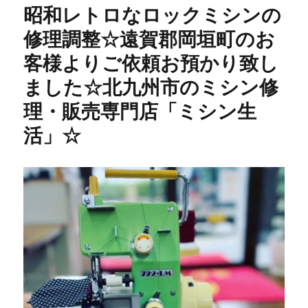
ー
昭和レトロなロックミシンの
ペ
ー
修理調整☆遠賀郡岡垣町のお
ス
客様よりご依頼お預かり致し
セ
ッ
ました☆北九州市のミシン修
タ
ー
理・販売専門店「ミシン生
修
活」☆
理】
40
年
前
の
昭
和
レ
ト
ロ
ミ
シ
ン