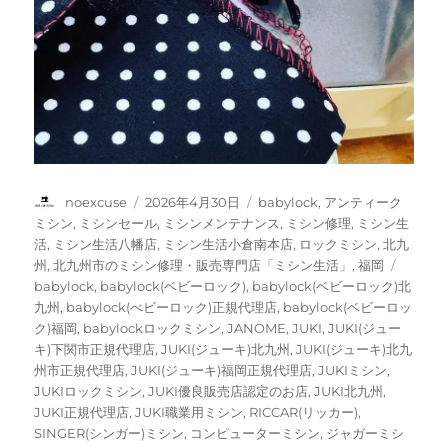
投
投
カ
noexcuse
2026年4月30日
babylock
,
アンティーク
稿
稿
テ
ミシン
,
ミシンセール
,
ミシンメンテナンス
,
ミシン修理
,
ミシン生
者
日:
ゴ
活
,
ミシン生活八幡店
,
ミシン生活小倉南本店
,
ロックミシン
,
北九
リ
タ
州
,
北九州市のミシン修理・販売専門店「ミシン生活」
,
福岡
ー
グ
babylock
,
babylock(ベビーロック)
,
babylock(ベビーロック)北
九州
,
babylock(べビーロック)正規代理店
,
babylock(ベビーロッ
ク)福岡
,
babylockロックミシン
,
JANOME
,
JUKI
,
JUKI(ジュー
キ)下関市正規代理店
,
JUKI(ジューキ)北九州
,
JUKI(ジューキ)北九
州市正規代理店
,
JUKI(ジューキ)福岡正規代理店
,
JUKIミシン
,
JUKIロックミシン
,
JUKI優良販売店認定のお店
,
JUKI北九州
,
JUKI正規代理店
,
JUKI職業用ミシン
,
RICCAR(リッカー)
,
SINGER(シンガー)ミシン
,
コンピューターミシン
,
ジャガーミシ