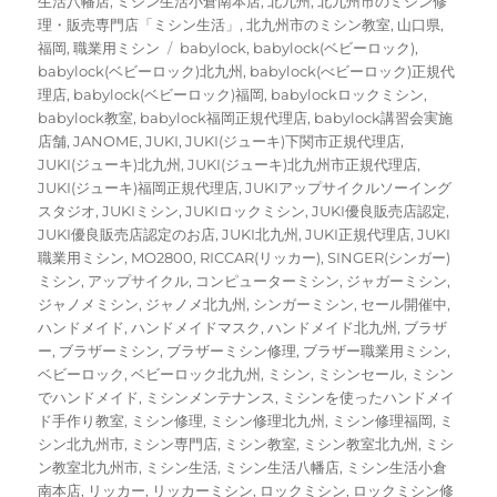
生活八幡店
,
ミシン生活小倉南本店
,
北九州
,
北九州市のミシン修
リ
理・販売専門店「ミシン生活」
,
北九州市のミシン教室
,
山口県
,
ー
タ
福岡
,
職業用ミシン
babylock
,
babylock(ベビーロック)
,
グ
babylock(ベビーロック)北九州
,
babylock(べビーロック)正規代
理店
,
babylock(ベビーロック)福岡
,
babylockロックミシン
,
babylock教室
,
babylock福岡正規代理店
,
babylock講習会実施
店舗
,
JANOME
,
JUKI
,
JUKI(ジューキ)下関市正規代理店
,
JUKI(ジューキ)北九州
,
JUKI(ジューキ)北九州市正規代理店
,
JUKI(ジューキ)福岡正規代理店
,
JUKIアップサイクルソーイング
スタジオ
,
JUKIミシン
,
JUKIロックミシン
,
JUKI優良販売店認定
,
JUKI優良販売店認定のお店
,
JUKI北九州
,
JUKI正規代理店
,
JUKI
職業用ミシン
,
MO2800
,
RICCAR(リッカー)
,
SINGER(シンガー)
ミシン
,
アップサイクル
,
コンピューターミシン
,
ジャガーミシン
,
ジャノメミシン
,
ジャノメ北九州
,
シンガーミシン
,
セール開催中
,
ハンドメイド
,
ハンドメイドマスク
,
ハンドメイド北九州
,
ブラザ
ー
,
ブラザーミシン
,
ブラザーミシン修理
,
ブラザー職業用ミシン
,
ベビーロック
,
ベビーロック北九州
,
ミシン
,
ミシンセール
,
ミシン
でハンドメイド
,
ミシンメンテナンス
,
ミシンを使ったハンドメイ
ド手作り教室
,
ミシン修理
,
ミシン修理北九州
,
ミシン修理福岡
,
ミ
シン北九州市
,
ミシン専門店
,
ミシン教室
,
ミシン教室北九州
,
ミシ
ン教室北九州市
,
ミシン生活
,
ミシン生活八幡店
,
ミシン生活小倉
南本店
,
リッカー
,
リッカーミシン
,
ロックミシン
,
ロックミシン修