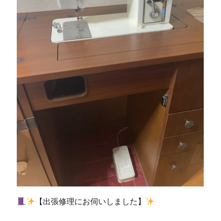
州
市
の
ミ
シ
ン
修
理
販
売
専
門
店
「ミ
シ
ン
生
活」
☆
【出張修理にお伺いしました】
小
倉