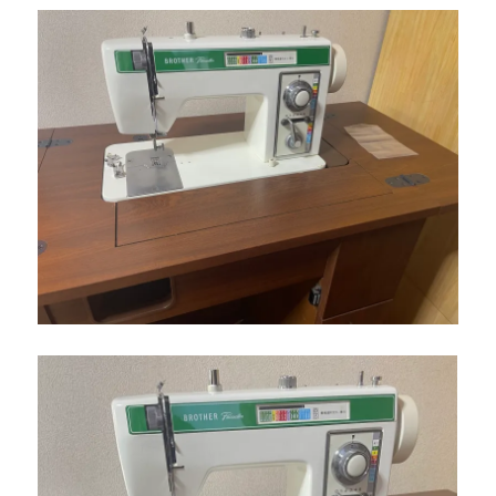
ザ
ー
ア
ン
テ
ィ
ー
ク
ミ
シ
ン
を
整
備
し
ま
し
た
☆
北
九