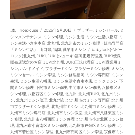
投
投
カ
noexcuse
2026年5月30日
ブラザー
,
ミシンセール
,
ミ
稿
稿
テ
シンメンテナンス
,
ミシン修理
,
ミシン生活
,
ミシン生活八幡店
,
ミ
者
日:
ゴ
シン生活小倉南本店
,
北九州
,
北九州市のミシン修理・販売専門店
リ
タ
「ミシン生活」
,
山口県
,
福岡
,
職業用ミシン
babylock(ベビー
ー
グ
ロック)北九州
,
JUKI
,
JUKI(ジューキ)福岡正規代理店
,
JUKI優良
販売店認定のお店
,
JUKI北九州
,
JUKI正規代理店
,
JUKI職業用ミ
シン
,
ハンドメイド
,
ブラザーミシン
,
ブラザーミシン修理
,
ミシン
,
ミシンセール
,
ミシン修理
,
ミシン修理福岡
,
ミシン専門店
,
ミシン
生活
,
ミシン生活八幡店
,
ミシン生活小倉南本店
,
ロックミシン
,
下
関ミシン修理
,
下関市ミシン修理
,
中間市ミシン修理
,
八幡東区ミ
シン修理
,
八幡西区ミシン修理
,
北九州
,
北九州JUKI
,
北九州ミシ
ン
,
北九州ミシン修理
,
北九州市
,
北九州市のミシン専門店
,
北九州
市ブラザーミシン修理
,
北九州市ミシン
,
北九州市ミシン修理
,
北
九州市ミシン専門店
,
北九州市ミシン教室
,
北九州市八幡東区ミシ
ン修理
,
北九州市八幡西区ミシン修理
,
北九州市小倉北区ミシン修
理
,
北九州市小倉南区ミシン修理
,
北九州市戸畑区ミシン修理
,
北
九州市若松区ミシン修理
,
北九州市門司区ミシン修理
,
宗像市ミシ