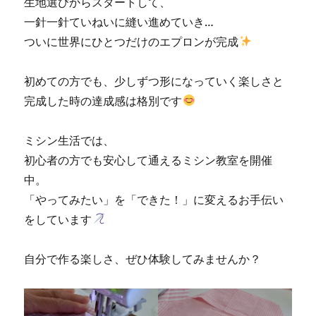
生地選びからスタートして、
り
ご
一針一針ていねいに縫い進めていき…
依
ついに世界にひとつだけのエプロンが完成
頼
お
預
初めての方でも、少しずつ形になっていく楽しさと
か
完成した時の達成感は格別です
り
致
し
ミシン生活では、
ま
初心者の方でも安心して通えるミシン教室を開催
し
中。
た
☆
「やってみたい」を「できた！」に変えるお手伝い
北
をしています
九
州
市
自分で作る楽しさ、ぜひ体験してみませんか？
の
ミ
シ
ン