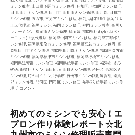
ミシン教室
,
山口県下関市ミシン修理
,
戸畑区
,
戸畑区ミシン修理
,
田川
,
田川ミシン修理
,
田川市
,
田川市ミシン修理
,
田川郡
,
田川郡
ミシン修理
,
直方市
,
直方市ミシン修理
,
福岡
,
福岡JUKI
,
福岡JUKI
正規代理店
,
福岡ミシン
,
福岡ミシン修理
,
福岡ミシン教室
,
福岡リ
ッカーミシン
,
福岡市ミシン修理
,
福岡県
,
福岡県babylock(ベビ
ーロック)正規代理店
,
福岡県中間市ミシン修理
,
福岡県京都郡ミ
シン修理
,
福岡県宗像市ミシン修理
,
福岡県宮若市ミシン修理
,
福
岡県田川市ミシン修理
,
福岡県田川郡ミミシン修理
,
福岡県直方市
ミシン修理
,
福岡県福津市ミシン修理
,
福岡県行橋市ミシン修理
,
福岡県遠賀郡ミシン修理
,
福岡県鞍手郡ミシン修理
,
福津市
,
糸取
物語
,
職業用ミシン
,
苅田町
,
苅田町ミシン修理
,
若松区
,
若松区ミ
シン修理
,
蛇の目ミシン
,
行橋市
,
行橋市ミシン修理
,
遠賀郡
,
遠賀
郡ミシン修理
,
門司区
,
門司区ミシン修理
,
鞍手郡
,
鞍手郡ミシン修
昭
理
コメント
和
レ
ト
初めてのミシンでも安心！エ
ロ
な
プロン作り体験レポート☆北
ロ
九州市のミシン修理販売専門
ッ