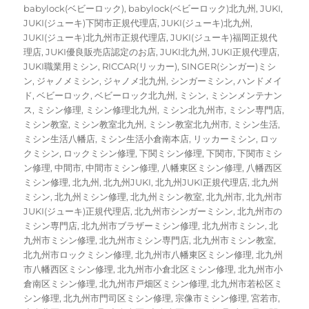
ー
グ
babylock(ベビーロック)
,
babylock(ベビーロック)北九州
,
JUKI
,
JUKI(ジューキ)下関市正規代理店
,
JUKI(ジューキ)北九州
,
JUKI(ジューキ)北九州市正規代理店
,
JUKI(ジューキ)福岡正規代
理店
,
JUKI優良販売店認定のお店
,
JUKI北九州
,
JUKI正規代理店
,
JUKI職業用ミシン
,
RICCAR(リッカー)
,
SINGER(シンガー)ミシ
ン
,
ジャノメミシン
,
ジャノメ北九州
,
シンガーミシン
,
ハンドメイ
ド
,
ベビーロック
,
ベビーロック北九州
,
ミシン
,
ミシンメンテナン
ス
,
ミシン修理
,
ミシン修理北九州
,
ミシン北九州市
,
ミシン専門店
,
ミシン教室
,
ミシン教室北九州
,
ミシン教室北九州市
,
ミシン生活
,
ミシン生活八幡店
,
ミシン生活小倉南本店
,
リッカーミシン
,
ロッ
クミシン
,
ロックミシン修理
,
下関ミシン修理
,
下関市
,
下関市ミシ
ン修理
,
中間市
,
中間市ミシン修理
,
八幡東区ミシン修理
,
八幡西区
ミシン修理
,
北九州
,
北九州JUKI
,
北九州JUKI正規代理店
,
北九州
ミシン
,
北九州ミシン修理
,
北九州ミシン教室
,
北九州市
,
北九州市
JUKI(ジューキ)正規代理店
,
北九州市シンガーミシン
,
北九州市の
ミシン専門店
,
北九州市ブラザーミシン修理
,
北九州市ミシン
,
北
九州市ミシン修理
,
北九州市ミシン専門店
,
北九州市ミシン教室
,
北九州市ロックミシン修理
,
北九州市八幡東区ミシン修理
,
北九州
市八幡西区ミシン修理
,
北九州市小倉北区ミシン修理
,
北九州市小
倉南区ミシン修理
,
北九州市戸畑区ミシン修理
,
北九州市若松区ミ
シン修理
,
北九州市門司区ミシン修理
,
宗像市ミシン修理
,
宮若市
,