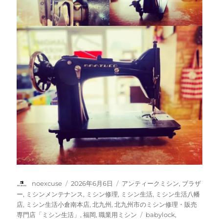
投
投
カ
noexcuse
2026年6月6日
アンティークミシン
,
ブラザ
稿
稿
テ
ー
,
ミシンメンテナンス
,
ミシン修理
,
ミシン生活
,
ミシン生活八幡
者
日:
ゴ
店
,
ミシン生活小倉南本店
,
北九州
,
北九州市のミシン修理・販売
リ
タ
専門店「ミシン生活」
,
福岡
,
職業用ミシン
babylock
,