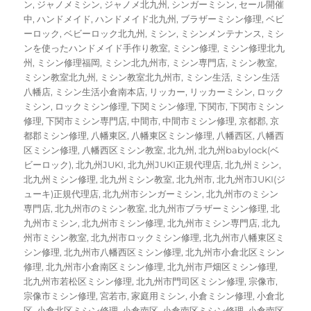
ン
,
ジャノメミシン
,
ジャノメ北九州
,
シンガーミシン
,
セール開催
中
,
ハンドメイド
,
ハンドメイド北九州
,
ブラザーミシン修理
,
ベビ
ーロック
,
ベビーロック北九州
,
ミシン
,
ミシンメンテナンス
,
ミシ
ンを使ったハンドメイド手作り教室
,
ミシン修理
,
ミシン修理北九
州
,
ミシン修理福岡
,
ミシン北九州市
,
ミシン専門店
,
ミシン教室
,
ミシン教室北九州
,
ミシン教室北九州市
,
ミシン生活
,
ミシン生活
八幡店
,
ミシン生活小倉南本店
,
リッカー
,
リッカーミシン
,
ロック
ミシン
,
ロックミシン修理
,
下関ミシン修理
,
下関市
,
下関市ミシン
修理
,
下関市ミシン専門店
,
中間市
,
中間市ミシン修理
,
京都郡
,
京
都郡ミシン修理
,
八幡東区
,
八幡東区ミシン修理
,
八幡西区
,
八幡西
区ミシン修理
,
八幡西区ミシン教室
,
北九州
,
北九州babylock(ベ
ビーロック)
,
北九州JUKI
,
北九州JUKI正規代理店
,
北九州ミシン
,
北九州ミシン修理
,
北九州ミシン教室
,
北九州市
,
北九州市JUKI(ジ
ューキ)正規代理店
,
北九州市シンガーミシン
,
北九州市のミシン
専門店
,
北九州市のミシン教室
,
北九州市ブラザーミシン修理
,
北
九州市ミシン
,
北九州市ミシン修理
,
北九州市ミシン専門店
,
北九
州市ミシン教室
,
北九州市ロックミシン修理
,
北九州市八幡東区ミ
シン修理
,
北九州市八幡西区ミシン修理
,
北九州市小倉北区ミシン
修理
,
北九州市小倉南区ミシン修理
,
北九州市戸畑区ミシン修理
,
北九州市若松区ミシン修理
,
北九州市門司区ミシン修理
,
宗像市
,
宗像市ミシン修理
,
宮若市
,
家庭用ミシン
,
小倉ミシン修理
,
小倉北
区
,
小倉北区ミシン修理
,
小倉南区
,
小倉南区ミシン修理
,
小倉南区