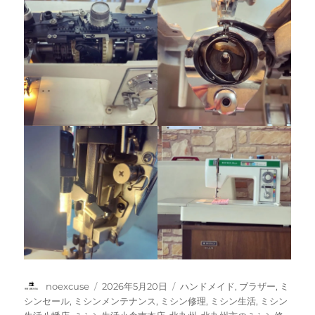
投
投
カ
noexcuse
2026年5月20日
ハンドメイド
,
ブラザー
,
ミ
稿
稿
テ
シンセール
,
ミシンメンテナンス
,
ミシン修理
,
ミシン生活
,
ミシン
者
日:
ゴ