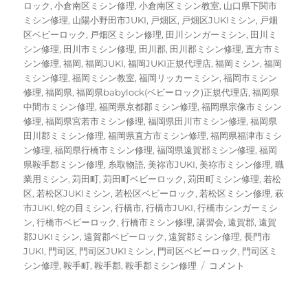
ロック
,
小倉南区ミシン修理
,
小倉南区ミシン教室
,
山口県下関市
ミシン修理
,
山陽小野田市JUKI
,
戸畑区
,
戸畑区JUKIミシン
,
戸畑
区ベビーロック
,
戸畑区ミシン修理
,
田川シンガーミシン
,
田川ミ
シン修理
,
田川市ミシン修理
,
田川郡
,
田川郡ミシン修理
,
直方市ミ
シン修理
,
福岡
,
福岡JUKI
,
福岡JUKI正規代理店
,
福岡ミシン
,
福岡
ミシン修理
,
福岡ミシン教室
,
福岡リッカーミシン
,
福岡市ミシン
修理
,
福岡県
,
福岡県babylock(ベビーロック)正規代理店
,
福岡県
中間市ミシン修理
,
福岡県京都郡ミシン修理
,
福岡県宗像市ミシン
修理
,
福岡県宮若市ミシン修理
,
福岡県田川市ミシン修理
,
福岡県
田川郡ミミシン修理
,
福岡県直方市ミシン修理
,
福岡県福津市ミシ
ン修理
,
福岡県行橋市ミシン修理
,
福岡県遠賀郡ミシン修理
,
福岡
県鞍手郡ミシン修理
,
糸取物語
,
美祢市JUKI
,
美祢市ミシン修理
,
職
業用ミシン
,
苅田町
,
苅田町ベビーロック
,
苅田町ミシン修理
,
若松
区
,
若松区JUKIミシン
,
若松区ベビーロック
,
若松区ミシン修理
,
萩
市JUKI
,
蛇の目ミシン
,
行橋市
,
行橋市JUKI
,
行橋市シンガーミシ
ン
,
行橋市ベビーロック
,
行橋市ミシン修理
,
講習会
,
遠賀郡
,
遠賀
郡JUKIミシン
,
遠賀郡ベビーロック
,
遠賀郡ミシン修理
,
長門市
JUKI
,
門司区
,
門司区JUKIミシン
,
門司区ベビーロック
,
門司区ミ
【ブ
シン修理
,
鞍手町
,
鞍手郡
,
鞍手郡ミシン修理
コメント
ラ
ザ