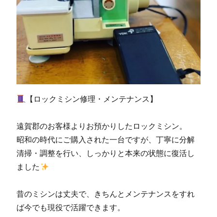
を
メ
ン
テ
ナ
ン
ス
｜
小
【ロックミシン修理・メンテナンス】
倉
北
区
遠賀郡のお客様よりお預かりしたロックミシン。
の
昭和の時代にご購入された一台ですが、丁寧に分解
お
客
清掃・調整を行い、しっかりと本来の状態に復活し
様
ました
よ
り
ご
昔のミシンは丈夫で、きちんとメンテナンスをすれ
依
ば今でも現役で活躍できます。
頼|