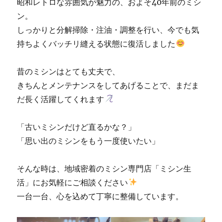
昭和レトロな雰囲気が魅力の、およそ40年前のミシ
「ミ
シ
ン。
ン
しっかりと分解掃除・注油・調整を行い、今でも気
生
持ちよくバッチリ縫える状態に復活しました
活」
☆
に
昔のミシンはとても丈夫で、
きちんとメンテナンスをしてあげることで、まだま
だ長く活躍してくれます
「古いミシンだけど直るかな？」
「思い出のミシンをもう一度使いたい」
そんな時は、地域密着のミシン専門店「ミシン生
活」にお気軽にご相談ください
一台一台、心を込めて丁寧に整備しています。