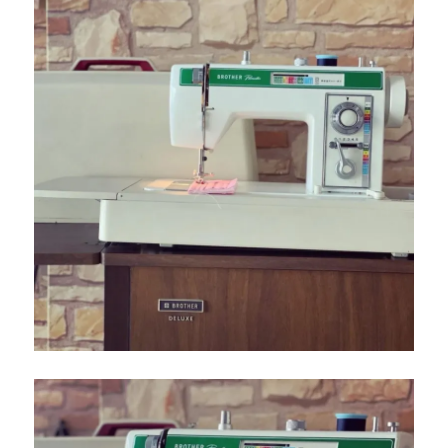
ー
シ
リ
ー
ズ
｜
北
九
州
市
八
幡
西
区
の
お
客
様
宅
へ
お
伺