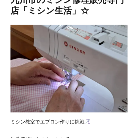
ク
店「ミシン生活」☆
ミ
シ
ン
の
修
理
調
整
☆
遠
賀
郡
岡
垣
町
の
お
客
ミシン教室でエプロン作りに挑戦
様
よ