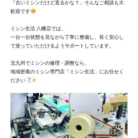
「古いミシンだけど直るかな？」そんなご相談も大
北
九
歓迎です
州
市
ミシン生活 八幡店では、
の
ミ
一台一台状態を見ながら丁寧に整備し、長く安心し
シ
て使っていただけるようサポートしています。
ン
修
理
北九州でミシンの修理・調整なら、
販
地域密着のミシン専門店「ミシン生活」にお任せく
売
ださい
専
門
店
「ミ
シ
ン
生
活」
に