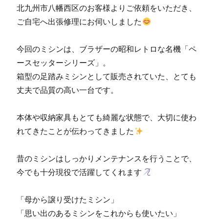
南
北九州市八幡西区のお客様よりご依頼をいただき、
区
ご自宅へ出張修理にお伺いしました
の
お
客
今回のミシンは、ブラザーの昭和レトロな名機「ペ
様
ースセッターシリーズ」。
か
ら
箱型の足踏みミシンとして販売されていた、とても
の
丈夫で品質の高い一台です。
ご
依
頼
本体や収納家具もとても綺麗な状態で、大切に使わ
☆
れてきたことが伝わってきました
に
昔のミシンはしっかりメンテナンスを行うことで、
今でも十分現役で活躍してくれます
「母から譲り受けたミシン」
「思い出のあるミシンをこれからも使いたい」