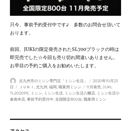
只今、事前予約受付中です♪ 多数のお問合せ頂いて
おります。
前回、JUKIの限定発売されたSL700ブラックの時は
即完売でした☆今回も売り切れ間違いありません。
お早目の予約ご購入をお勧めいたします。
投
投
北九州市のミシン専門店「ミシン生活」
2020年10月23
稿
稿
カ
タ
日
ＪＵＫＩ
,
北九州
,
福岡
,
職業用ミシン
11月発売
,
JUKI
,
者
日:
テ
グ
TL2020PE
,
ミシン
,
ミシン生活
,
ミシン生活八幡店
,
ミシン生活小
ゴ
倉南本店
,
事前予約受付中
,
全国限定800台
,
職業用ミシン
リ
ー