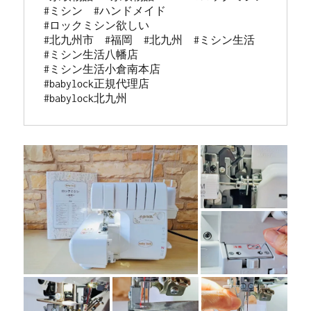
#ミシン　#ハンドメイド

#ロックミシン欲しい

#北九州市　#福岡　#北九州　#ミシン生活

#ミシン生活八幡店

#ミシン生活小倉南本店

#babylock正規代理店

#babylock北九州