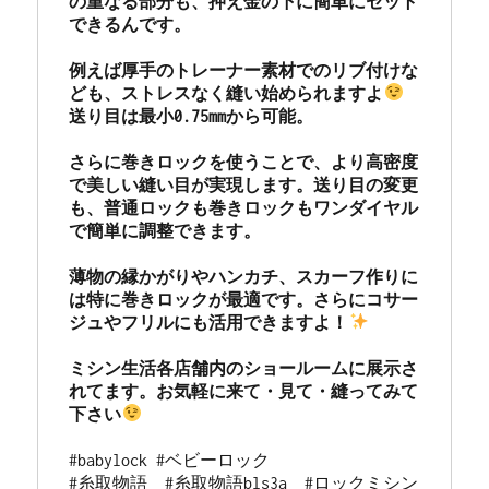
の重なる部分も、押え金の下に簡単にセット
できるんです。

例えば厚手のトレーナー素材でのリブ付けな
ども、ストレスなく縫い始められますよ
送り目は最小0.75mmから可能。

さらに巻きロックを使うことで、より高密度
で美しい縫い目が実現します。送り目の変更
も、普通ロックも巻きロックもワンダイヤル
で簡単に調整できます。

薄物の縁かがりやハンカチ、スカーフ作りに
は特に巻きロックが最適です。さらにコサー
ジュやフリルにも活用できますよ！
ミシン生活各店舗内のショールームに展示さ
れてます。お気軽に来て・見て・縫ってみて
下さい
#babylock #ベビーロック

#糸取物語　#糸取物語bls3a  #ロックミシン
