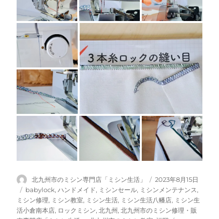
投
投
北九州市のミシン専門店「ミシン生活」
2023年8月15日
稿
稿
カ
babylock
,
ハンドメイド
,
ミシンセール
,
ミシンメンテナンス
,
者
日:
テ
ミシン修理
,
ミシン教室
,
ミシン生活
,
ミシン生活八幡店
,
ミシン生
ゴ
活小倉南本店
,
ロックミシン
,
北九州
,
北九州市のミシン修理・販