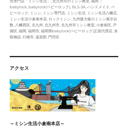
リ
タ
売専門店「ミシン生活」
,
北九州市のミシン教室
,
福岡
ー
グ
babylock
,
babylock(ベビーロック)
,
BLS-3A
,
ハンドメイド
,
ベ
ビーロック
,
ミシン
,
ミシン専門店
,
ミシン生活
,
ミシン生活八幡店
,
ミシン生活小倉南本店
,
ロックミシン
,
九州最大級のミシン展示台
数
,
八幡西区
,
北九州
,
北九州市
,
北九州市ミシン教室
,
小倉南区
,
戸
畑区
,
福岡
,
福岡市
,
福岡県babylock(ベビーロック)正規代理店
,
糸
取物語
,
行橋市
,
遠賀郡
,
門司区
アクセス
～ミシン生活小倉南本店～