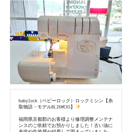
講
習
会
開
催
☆
認
定
講
師
が
直
接
レ
ク
チ
babylock（ベビーロック）ロックミシン【糸
ャ
取物語・モデルBL26WEXS】
ー
♪
福岡県京都郡のお客様より修理調整メンテナ
北
ンスのご依頼でお預かりしました！古い油に
九
糸埃や生地屑が付着して固まっていました