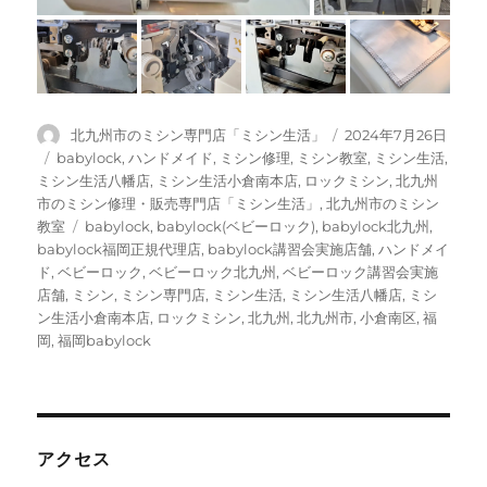
に
投
投
北九州市のミシン専門店「ミシン生活」
2024年7月26日
稿
稿
カ
babylock
,
ハンドメイド
,
ミシン修理
,
ミシン教室
,
ミシン生活
,
者
日:
テ
ミシン生活八幡店
,
ミシン生活小倉南本店
,
ロックミシン
,
北九州
ゴ
市のミシン修理・販売専門店「ミシン生活」
,
北九州市のミシン
リ
タ
教室
babylock
,
babylock(ベビーロック)
,
babylock北九州
,
ー
グ
babylock福岡正規代理店
,
babylock講習会実施店舗
,
ハンドメイ
ド
,
ベビーロック
,
ベビーロック北九州
,
ベビーロック講習会実施
店舗
,
ミシン
,
ミシン専門店
,
ミシン生活
,
ミシン生活八幡店
,
ミシ
ン生活小倉南本店
,
ロックミシン
,
北九州
,
北九州市
,
小倉南区
,
福
岡
,
福岡babylock
アクセス