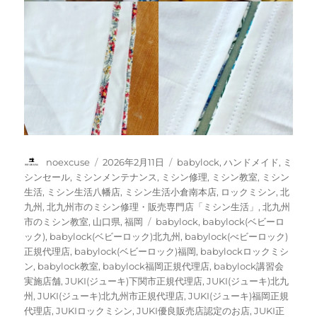
投
投
カ
noexcuse
2026年2月11日
babylock
,
ハンドメイド
,
ミ
稿
稿
テ
シンセール
,
ミシンメンテナンス
,
ミシン修理
,
ミシン教室
,
ミシン
者
日:
ゴ
生活
,
ミシン生活八幡店
,
ミシン生活小倉南本店
,
ロックミシン
,
北
リ
九州
,
北九州市のミシン修理・販売専門店「ミシン生活」
,
北九州
ー
タ
市のミシン教室
,
山口県
,
福岡
babylock
,
babylock(ベビーロ
グ
ック)
,
babylock(ベビーロック)北九州
,
babylock(べビーロック)
正規代理店
,
babylock(ベビーロック)福岡
,
babylockロックミシ
ン
,
babylock教室
,
babylock福岡正規代理店
,
babylock講習会
実施店舗
,
JUKI(ジューキ)下関市正規代理店
,
JUKI(ジューキ)北九
州
,
JUKI(ジューキ)北九州市正規代理店
,
JUKI(ジューキ)福岡正規
代理店
,
JUKIロックミシン
,
JUKI優良販売店認定のお店
,
JUKI正