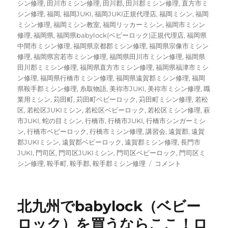
シン修理
,
田川市ミシン修理
,
田川郡
,
田川郡ミシン修理
,
直方市ミ
シン修理
,
福岡
,
福岡JUKI
,
福岡JUKI正規代理店
,
福岡ミシン
,
福岡
ミシン修理
,
福岡ミシン教室
,
福岡リッカーミシン
,
福岡市ミシン
修理
,
福岡県
,
福岡県babylock(ベビーロック)正規代理店
,
福岡県
中間市ミシン修理
,
福岡県京都郡ミシン修理
,
福岡県宗像市ミシン
修理
,
福岡県宮若市ミシン修理
,
福岡県田川市ミシン修理
,
福岡県
田川郡ミミシン修理
,
福岡県直方市ミシン修理
,
福岡県福津市ミシ
ン修理
,
福岡県行橋市ミシン修理
,
福岡県遠賀郡ミシン修理
,
福岡
県鞍手郡ミシン修理
,
糸取物語
,
美祢市JUKI
,
美祢市ミシン修理
,
職
業用ミシン
,
苅田町
,
苅田町ベビーロック
,
苅田町ミシン修理
,
若松
区
,
若松区JUKIミシン
,
若松区ベビーロック
,
若松区ミシン修理
,
萩
市JUKI
,
蛇の目ミシン
,
行橋市
,
行橋市JUKI
,
行橋市シンガーミシ
ン
,
行橋市ベビーロック
,
行橋市ミシン修理
,
講習会
,
遠賀郡
,
遠賀
郡JUKIミシン
,
遠賀郡ベビーロック
,
遠賀郡ミシン修理
,
長門市
JUKI
,
門司区
,
門司区JUKIミシン
,
門司区ベビーロック
,
門司区ミ
【ブ
シン修理
,
鞍手町
,
鞍手郡
,
鞍手郡ミシン修理
コメント
ラ
ザ
ー
北九州でbabylock（ベビー
ペ
ー
ロック）を買うならここ！ロ
ス