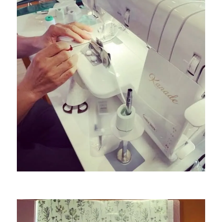
ロ
ッ
ク
ミ
シ
ン
教
室
の
様
子
を
公
開
|
北
九
州
市
の