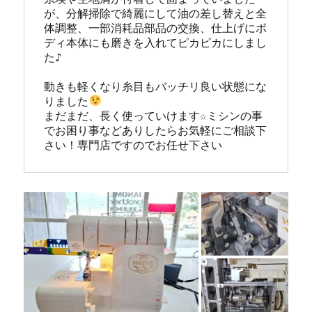
州
が、分解掃除で綺麗にして油の差し替えと全
で
体調整、一部消耗品部品の交換、仕上げにボ
babylock
ディ本体にも磨きを入れてピカピカにしまし
を
た♪

学
ん
動きも軽くなり糸目もバッチリ良い状態にな
で
りました
買
まだまだ、長く使っていけます☆ミシンの事
う
でお困り事などありしたらお気軽にご相談下
な
さい！専門店ですのでお任せ下さい
ら
ミ
シ
ン
専
門
店
「ミ
シ
ン
生
活」