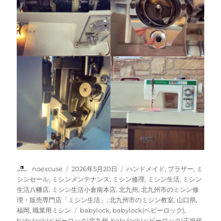
投
投
カ
noexcuse
2026年5月20日
ハンドメイド
,
ブラザー
,
ミ
稿
稿
テ
シンセール
,
ミシンメンテナンス
,
ミシン修理
,
ミシン生活
,
ミシン
者
日:
ゴ
生活八幡店
,
ミシン生活小倉南本店
,
北九州
,
北九州市のミシン修
リ
理・販売専門店「ミシン生活」
,
北九州市のミシン教室
,
山口県
,
ー
タ
福岡
,
職業用ミシン
babylock
,
babylock(ベビーロック)
,
グ
babylock(ベビーロック)北九州
,
babylock(べビーロック)正規代