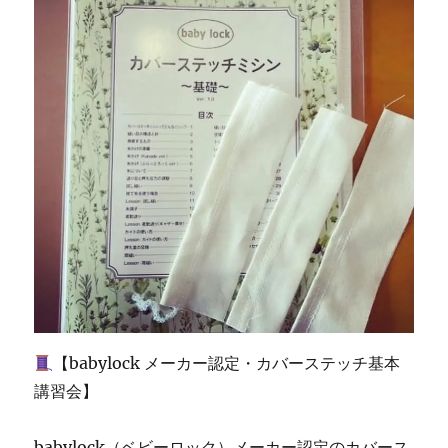
ミ
シ
ン
専
門
店
「ミ
シ
ン
生
活」
に
【babylock メーカー認定・カバーステッチ基本
講習会】
babylock（ベビーロック）メーカー認定のカバース