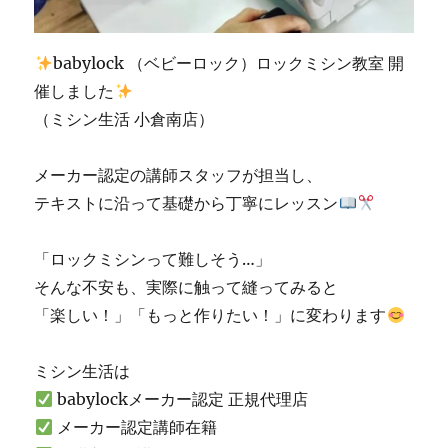
市
の
ミ
babylock （ベビーロック）ロックミシン教室 開
シ
ン
催しました
修
（ミシン生活 小倉南店）
理
販
売
メーカー認定の講師スタッフが担当し、
専
テキストに沿って基礎から丁寧にレッスン
門
店
「ミ
「ロックミシンって難しそう…」
シ
そんな不安も、実際に触って縫ってみると
ン
「楽しい！」「もっと作りたい！」に変わります
生
活」
に
ミシン生活は
babylockメーカー認定 正規代理店
メーカー認定講師在籍