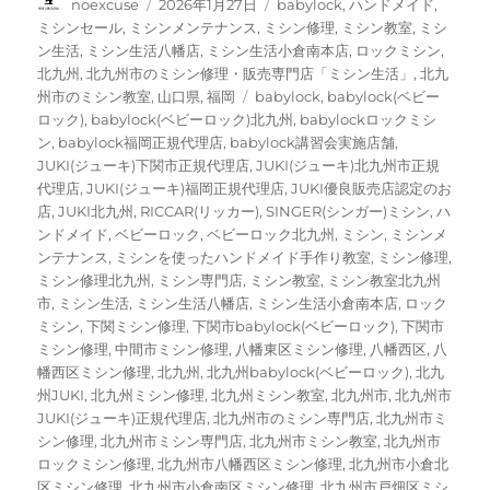
投
投
カ
noexcuse
2026年1月27日
babylock
,
ハンドメイド
,
稿
稿
テ
ミシンセール
,
ミシンメンテナンス
,
ミシン修理
,
ミシン教室
,
ミシ
者
日:
ゴ
ン生活
,
ミシン生活八幡店
,
ミシン生活小倉南本店
,
ロックミシン
,
リ
北九州
,
北九州市のミシン修理・販売専門店「ミシン生活」
,
北九
ー
タ
州市のミシン教室
,
山口県
,
福岡
babylock
,
babylock(ベビー
グ
ロック)
,
babylock(ベビーロック)北九州
,
babylockロックミシ
ン
,
babylock福岡正規代理店
,
babylock講習会実施店舗
,
JUKI(ジューキ)下関市正規代理店
,
JUKI(ジューキ)北九州市正規
代理店
,
JUKI(ジューキ)福岡正規代理店
,
JUKI優良販売店認定のお
店
,
JUKI北九州
,
RICCAR(リッカー)
,
SINGER(シンガー)ミシン
,
ハ
ンドメイド
,
ベビーロック
,
ベビーロック北九州
,
ミシン
,
ミシンメ
ンテナンス
,
ミシンを使ったハンドメイド手作り教室
,
ミシン修理
,
ミシン修理北九州
,
ミシン専門店
,
ミシン教室
,
ミシン教室北九州
市
,
ミシン生活
,
ミシン生活八幡店
,
ミシン生活小倉南本店
,
ロック
ミシン
,
下関ミシン修理
,
下関市babylock(ベビーロック)
,
下関市
ミシン修理
,
中間市ミシン修理
,
八幡東区ミシン修理
,
八幡西区
,
八
幡西区ミシン修理
,
北九州
,
北九州babylock(ベビーロック)
,
北九
州JUKI
,
北九州ミシン修理
,
北九州ミシン教室
,
北九州市
,
北九州市
JUKI(ジューキ)正規代理店
,
北九州市のミシン専門店
,
北九州市ミ
シン修理
,
北九州市ミシン専門店
,
北九州市ミシン教室
,
北九州市
ロックミシン修理
,
北九州市八幡西区ミシン修理
,
北九州市小倉北
区ミシン修理
,
北九州市小倉南区ミシン修理
,
北九州市戸畑区ミシ