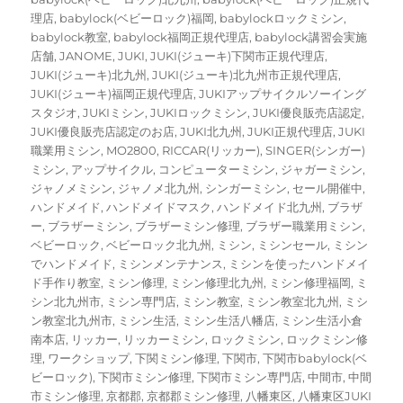
理店
,
babylock(ベビーロック)福岡
,
babylockロックミシン
,
babylock教室
,
babylock福岡正規代理店
,
babylock講習会実施
店舗
,
JANOME
,
JUKI
,
JUKI(ジューキ)下関市正規代理店
,
JUKI(ジューキ)北九州
,
JUKI(ジューキ)北九州市正規代理店
,
JUKI(ジューキ)福岡正規代理店
,
JUKIアップサイクルソーイング
スタジオ
,
JUKIミシン
,
JUKIロックミシン
,
JUKI優良販売店認定
,
JUKI優良販売店認定のお店
,
JUKI北九州
,
JUKI正規代理店
,
JUKI
職業用ミシン
,
MO2800
,
RICCAR(リッカー)
,
SINGER(シンガー)
ミシン
,
アップサイクル
,
コンピューターミシン
,
ジャガーミシン
,
ジャノメミシン
,
ジャノメ北九州
,
シンガーミシン
,
セール開催中
,
ハンドメイド
,
ハンドメイドマスク
,
ハンドメイド北九州
,
ブラザ
ー
,
ブラザーミシン
,
ブラザーミシン修理
,
ブラザー職業用ミシン
,
ベビーロック
,
ベビーロック北九州
,
ミシン
,
ミシンセール
,
ミシン
でハンドメイド
,
ミシンメンテナンス
,
ミシンを使ったハンドメイ
ド手作り教室
,
ミシン修理
,
ミシン修理北九州
,
ミシン修理福岡
,
ミ
シン北九州市
,
ミシン専門店
,
ミシン教室
,
ミシン教室北九州
,
ミシ
ン教室北九州市
,
ミシン生活
,
ミシン生活八幡店
,
ミシン生活小倉
南本店
,
リッカー
,
リッカーミシン
,
ロックミシン
,
ロックミシン修
理
,
ワークショップ
,
下関ミシン修理
,
下関市
,
下関市babylock(ベ
ビーロック)
,
下関市ミシン修理
,
下関市ミシン専門店
,
中間市
,
中間
市ミシン修理
,
京都郡
,
京都郡ミシン修理
,
八幡東区
,
八幡東区JUKI