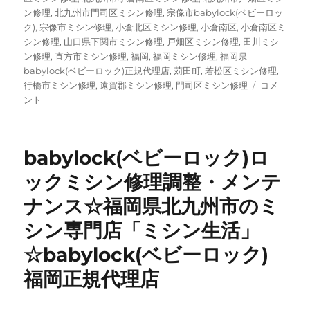
ン修理
,
北九州市門司区ミシン修理
,
宗像市babylock(ベビーロッ
ク)
,
宗像市ミシン修理
,
小倉北区ミシン修理
,
小倉南区
,
小倉南区ミ
シン修理
,
山口県下関市ミシン修理
,
戸畑区ミシン修理
,
田川ミシ
ン修理
,
直方市ミシン修理
,
福岡
,
福岡ミシン修理
,
福岡県
babylock(ベビーロック)正規代理店
,
苅田町
,
若松区ミシン修理
,
北
行橋市ミシン修理
,
遠賀郡ミシン修理
,
門司区ミシン修理
コメ
九
ント
州
市
babylock
babylock(ベビーロック)ロ
ビ
ー
ックミシン修理調整・メンテ
ロ
ナンス☆福岡県北九州市のミ
ッ
ク）
シン専門店「ミシン生活」
メ
ー
☆babylock(ベビーロック)
カ
福岡正規代理店
ー
認
定