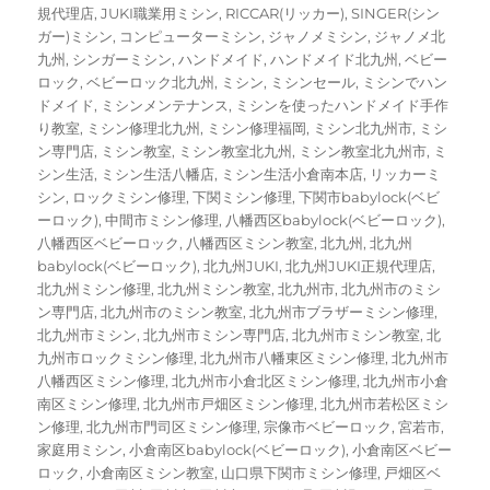
規代理店
,
JUKI職業用ミシン
,
RICCAR(リッカー)
,
SINGER(シン
ガー)ミシン
,
コンピューターミシン
,
ジャノメミシン
,
ジャノメ北
九州
,
シンガーミシン
,
ハンドメイド
,
ハンドメイド北九州
,
ベビー
ロック
,
ベビーロック北九州
,
ミシン
,
ミシンセール
,
ミシンでハン
ドメイド
,
ミシンメンテナンス
,
ミシンを使ったハンドメイド手作
り教室
,
ミシン修理北九州
,
ミシン修理福岡
,
ミシン北九州市
,
ミシ
ン専門店
,
ミシン教室
,
ミシン教室北九州
,
ミシン教室北九州市
,
ミ
シン生活
,
ミシン生活八幡店
,
ミシン生活小倉南本店
,
リッカーミ
シン
,
ロックミシン修理
,
下関ミシン修理
,
下関市babylock(ベビ
ーロック)
,
中間市ミシン修理
,
八幡西区babylock(ベビーロック)
,
八幡西区ベビーロック
,
八幡西区ミシン教室
,
北九州
,
北九州
babylock(ベビーロック)
,
北九州JUKI
,
北九州JUKI正規代理店
,
北九州ミシン修理
,
北九州ミシン教室
,
北九州市
,
北九州市のミシ
ン専門店
,
北九州市のミシン教室
,
北九州市ブラザーミシン修理
,
北九州市ミシン
,
北九州市ミシン専門店
,
北九州市ミシン教室
,
北
九州市ロックミシン修理
,
北九州市八幡東区ミシン修理
,
北九州市
八幡西区ミシン修理
,
北九州市小倉北区ミシン修理
,
北九州市小倉
南区ミシン修理
,
北九州市戸畑区ミシン修理
,
北九州市若松区ミシ
ン修理
,
北九州市門司区ミシン修理
,
宗像市ベビーロック
,
宮若市
,
家庭用ミシン
,
小倉南区babylock(ベビーロック)
,
小倉南区ベビー
ロック
,
小倉南区ミシン教室
,
山口県下関市ミシン修理
,
戸畑区ベ