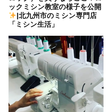
ックミシン教室の様子を公開
セ
ッ
|北九州市のミシン専門店
タ
ー
「ミシン生活」
修
理】
40
年
前
の
昭
和
レ
ト
ロ
ミ
シ
ン
を
メ
ン