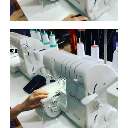
テ
ナ
ン
ス
｜
小
倉
北
区
の
お
客
様
よ
り
ご
依
頼|
北
九
州