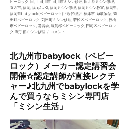
ビーロック
,
田川
,
田川市
,
田川市ミシン修理
,
田川郡ミシン修理
,
直方市
,
福岡
,
福岡JUKI
,
福岡ミシン修理
,
福岡ミシン教室
,
福岡県
,
福岡県babylock(ベビーロック)正規代理店
,
福津市
,
糸取物語
,
苅
田町ベビーロック
,
苅田町ミシン修理
,
若松区ベビーロック
,
行橋
市ベビーロック
,
講習会
,
遠賀郡ベビーロック
,
門司区ベビーロッ
北
ク
,
鞍手郡ミシン修理
コメント
九
州
で
北九州市babylock（ベビー
babylock（ベ
ビ
ロック）メーカー認定講習会
ー
開催☆認定講師が直接レクチ
ロ
ッ
ャー♪北九州でbabylockを学
ク）
を
んで買うならミシン専門店
買
「ミシン生活」
う
な
ら
こ
こ！