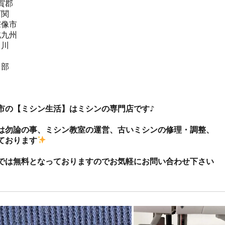
郡  

関  

像市  

九州 

川

部



市の【ミシン生活】はミシンの専門店です♪

は勿論の事、ミシン教室の運営、古いミシンの修理・調整、
ております
では無料となっておりますのでお気軽にお問い合わせ下さい