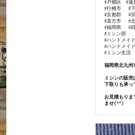
#戸畑区  #遠賀
#行橋市   #下
#京都郡   #宗
#直方市   #北
#福岡県   #田
#ミシン部

#ハンドメイド
#ハンドメイド
#ミシン生活

福岡県北九州
ミシンの販売
下取りも承っ
お見積もりま
ませ(^^)