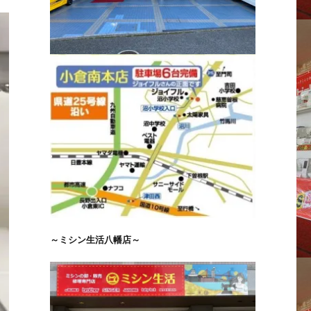
～ミシン生活八幡店～