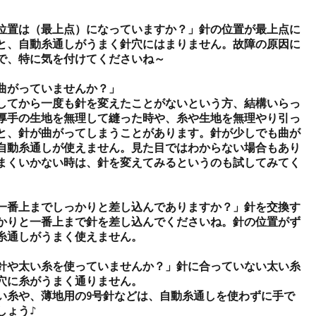
位置は（最上点）になっていますか？」針の位置が最上点に
と、自動糸通しがうまく針穴にはまりません。故障の原因に
で、特に気を付けてくださいね～

曲がっていませんか？」

してから一度も針を変えたことがないという方、結構いらっ
厚手の生地を無理して縫った時や、糸や生地を無理やり引っ
と、針が曲がってしまうことがあります。針が少しでも曲が
自動糸通しが使えません。見た目ではわからない場合もあり
まくいかない時は、針を変えてみるというのも試してみてく
一番上までしっかりと差し込んでありますか？」針を交換す
かりと一番上まで針を差し込んでくださいね。針の位置がず
糸通しがうまく使えません。

針や太い糸を使っていませんか？」針に合っていない太い糸
穴に糸がうまく通りません。

太い糸や、薄地用の9号針などは、自動糸通しを使わずに手で
ょう♪
