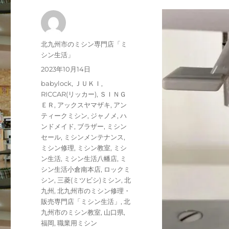
投
北九州市のミシン専門店「ミ
稿
シン生活」
者
投
2023年10月14日
稿
カ
babylock
,
ＪＵＫＩ
,
日:
テ
RICCAR(リッカー)
,
ＳＩＮＧ
ゴ
ＥＲ
,
アックスヤマザキ
,
アン
リ
ティークミシン
,
ジャノメ
,
ハ
ー
ンドメイド
,
ブラザー
,
ミシン
セール
,
ミシンメンテナンス
,
ミシン修理
,
ミシン教室
,
ミシ
ン生活
,
ミシン生活八幡店
,
ミ
シン生活小倉南本店
,
ロックミ
シン
,
三菱(ミツビシ)ミシン
,
北
九州
,
北九州市のミシン修理・
販売専門店「ミシン生活」
,
北
九州市のミシン教室
,
山口県
,
福岡
,
職業用ミシン