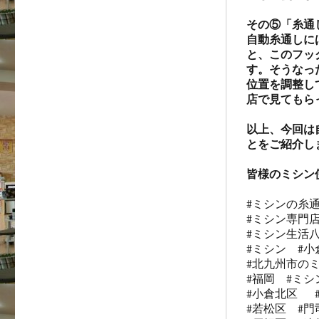
その⑤「糸通
自動糸通しに
と、このフッ
す。そうなっ
位置を調整し
店で見てもら
以上、今回は
とをご紹介しま
皆様のミシン
#ミシンの糸通
#ミシン専門店
#ミシン生活八
#ミシン  #小
#北九州市のミ
#福岡  #ミシン
#小倉北区   
#若松区  #門司