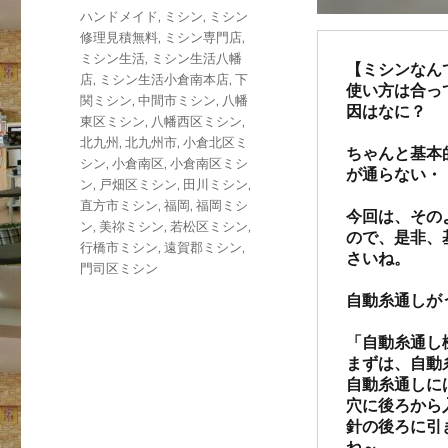
タ
ハンドメイド
,
ミシン
,
ミシン
グ
修理見積無料
,
ミシン専門店
,
ミシン生活
,
ミシン生活八幡
【ミシンなん
店
,
ミシン生活小倉南本店
,
下
使い方は合っ
関ミシン
,
中間市ミシン
,
八幡
因はなに？

東区ミシン
,
八幡西区ミシン
,
北九州
,
北九州市
,
小倉北区ミ
ちゃんと基本
シン
,
小倉南区
,
小倉南区ミシ
が通らない・
ン
,
戸畑区ミシン
,
田川ミシン
,
直方市ミシン
,
福岡
,
福岡ミシ
今回は、その
ン
,
美祢ミシン
,
若松区ミシン
,
ので、是非、
行橋市ミシン
,
遠賀郡ミシン
,
さいね。

門司区ミシン
自動糸通しが
「自動糸通し機
まずは、自動
自動糸通しに
穴に後ろから
針の後ろに引
ね～
