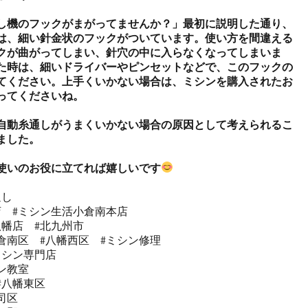
し機のフックがまがってませんか？」最初に説明した通り、
は、細い針金状のフックがついています。使い方を間違える
クが曲がってしまい、針穴の中に入らなくなってしまいま
た時は、細いドライバーやピンセットなどで、このフックの
てください。上手くいかない場合は、ミシンを購入されたお
ってくださいね。

自動糸通しがうまくいかない場合の原因として考えられるこ
した。

使いのお役に立てれば嬉しいです
し

  #ミシン生活小倉南本店 

幡店  #北九州市 

倉南区  #八幡西区  #ミシン修理 

シン専門店 

教室   

#八幡東区 

区  
