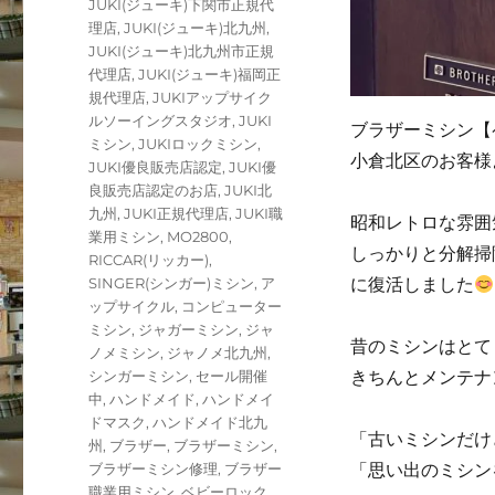
JUKI(ジューキ)下関市正規代
理店
,
JUKI(ジューキ)北九州
,
JUKI(ジューキ)北九州市正規
代理店
,
JUKI(ジューキ)福岡正
規代理店
,
JUKIアップサイク
ルソーイングスタジオ
,
JUKI
ブラザーミシン【
ミシン
,
JUKIロックミシン
,
小倉北区のお客様
JUKI優良販売店認定
,
JUKI優
良販売店認定のお店
,
JUKI北
九州
,
JUKI正規代理店
,
JUKI職
昭和レトロな雰囲
業用ミシン
,
MO2800
,
しっかりと分解掃
RICCAR(リッカー)
,
に復活しました
SINGER(シンガー)ミシン
,
ア
ップサイクル
,
コンピューター
ミシン
,
ジャガーミシン
,
ジャ
昔のミシンはとて
ノメミシン
,
ジャノメ北九州
,
きちんとメンテナ
シンガーミシン
,
セール開催
中
,
ハンドメイド
,
ハンドメイ
ドマスク
,
ハンドメイド北九
「古いミシンだけ
州
,
ブラザー
,
ブラザーミシン
,
「思い出のミシン
ブラザーミシン修理
,
ブラザー
職業用ミシン
,
ベビーロック
,