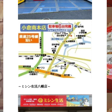
～ミシン生活八幡店～