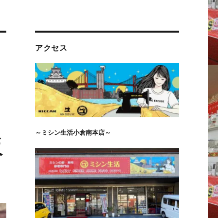
アクセス
～ミシン生活小倉南本店～
販