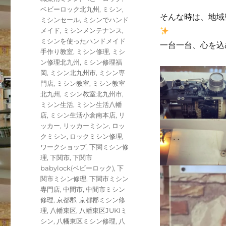
ベビーロック北九州
,
ミシン
,
そんな時は、地域
ミシンセール
,
ミシンでハンド
メイド
,
ミシンメンテナンス
,
ミシンを使ったハンドメイド
一台一台、心を込
手作り教室
,
ミシン修理
,
ミシ
ン修理北九州
,
ミシン修理福
岡
,
ミシン北九州市
,
ミシン専
門店
,
ミシン教室
,
ミシン教室
北九州
,
ミシン教室北九州市
,
ミシン生活
,
ミシン生活八幡
店
,
ミシン生活小倉南本店
,
リ
ッカー
,
リッカーミシン
,
ロッ
クミシン
,
ロックミシン修理
,
ワークショップ
,
下関ミシン修
理
,
下関市
,
下関市
babylock(ベビーロック)
,
下
関市ミシン修理
,
下関市ミシン
専門店
,
中間市
,
中間市ミシン
修理
,
京都郡
,
京都郡ミシン修
理
,
八幡東区
,
八幡東区JUKIミ
シン
,
八幡東区ミシン修理
,
八