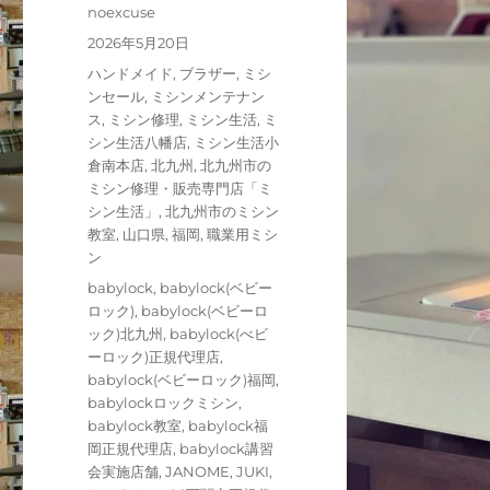
投
noexcuse
稿
投
2026年5月20日
者
稿
カ
ハンドメイド
,
ブラザー
,
ミシ
日:
テ
ンセール
,
ミシンメンテナン
ゴ
ス
,
ミシン修理
,
ミシン生活
,
ミ
リ
シン生活八幡店
,
ミシン生活小
ー
倉南本店
,
北九州
,
北九州市の
ミシン修理・販売専門店「ミ
シン生活」
,
北九州市のミシン
教室
,
山口県
,
福岡
,
職業用ミシ
ン
タ
babylock
,
babylock(ベビー
グ
ロック)
,
babylock(ベビーロ
ック)北九州
,
babylock(べビ
ーロック)正規代理店
,
babylock(ベビーロック)福岡
,
babylockロックミシン
,
babylock教室
,
babylock福
岡正規代理店
,
babylock講習
会実施店舗
,
JANOME
,
JUKI
,