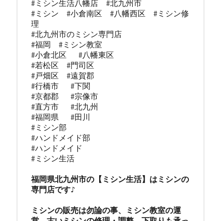
市
#ミシン生活八幡店  #北九州市 

の
#ミシン  #小倉南区  #八幡西区  #ミシン修
ミ
理 

シ
#北九州市のミシン専門店 

ン
#福岡  #ミシン教室   

修
#小倉北区   #八幡東区 

理
#若松区  #門司区  

販
#戸畑区  #遠賀郡  

売
#行橋市   #下関  

専
#京都郡   #宗像市  

門
#直方市   #北九州 

店
#福岡県   #田川

「ミ
#ミシン部

シ
#ハンドメイド部

ン
#ハンドメイド

生
#ミシン生活

活」
に
福岡県北九州市の【ミシン生活】はミシンの
専門店です♪

ミシンの販売は勿論の事、ミシン教室の運
営、古いミシンの修理・調整、下取りも承っ