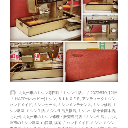
投
投
北九州市のミシン専門店「ミシン生活」
2023年10月21日
稿
稿
カ
HAPPY(ハッピー)ミシン
,
ＳＩＮＧＥＲ
,
アンティークミシン
,
者
日:
テ
ハンドメイド
,
ミシンセール
,
ミシンメンテナンス
,
ミシン修理
,
ミ
ゴ
シン教室
,
ミシン生活
,
ミシン生活八幡店
,
ミシン生活小倉南本店
,
リ
北九州
,
北九州市のミシン修理・販売専門店「ミシン生活」
,
北九
ー
タ
州市のミシン教室
,
山口県
,
福岡
ハンドメイド
,
ミシン
,
ミシン