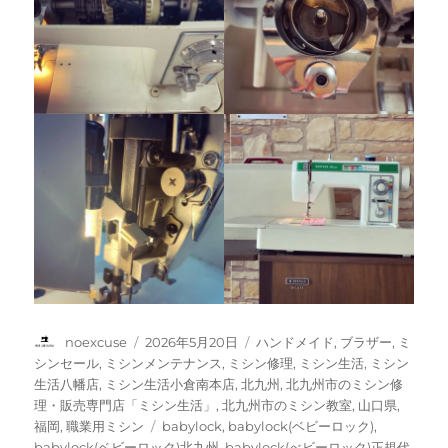
投
投
カ
noexcuse
2026年5月20日
ハンドメイド
,
ブラザー
,
ミ
稿
稿
テ
シンセール
,
ミシンメンテナンス
,
ミシン修理
,
ミシン生活
,
ミシン
者
日:
ゴ
生活八幡店
,
ミシン生活小倉南本店
,
北九州
,
北九州市のミシン修
リ
理・販売専門店「ミシン生活」
,
北九州市のミシン教室
,
山口県
,
ー
タ
福岡
,
職業用ミシン
babylock
,
babylock(ベビーロック)
,
グ
babylock(ベビーロック)北九州
,
babylock(べビーロック)正規代