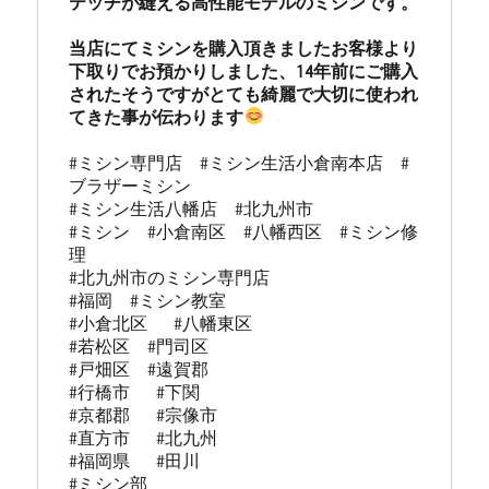
テッチが縫える高性能モデルのミシンです。

当店にてミシンを購入頂きましたお客様より
下取りでお預かりしました、14年前にご購入
されたそうですがとても綺麗で大切に使われ
てきた事が伝わります
#ミシン専門店  #ミシン生活小倉南本店  #
ブラザーミシン

#ミシン生活八幡店  #北九州市 

#ミシン  #小倉南区  #八幡西区  #ミシン修
理 

#北九州市のミシン専門店 

#福岡  #ミシン教室   

#小倉北区   #八幡東区 

#若松区  #門司区  

#戸畑区  #遠賀郡  

#行橋市   #下関  

#京都郡   #宗像市  

#直方市   #北九州 

#福岡県   #田川

#ミシン部
