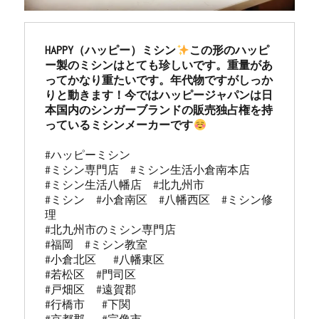
HAPPY（ハッピー）ミシン
この形のハッピ
ー製のミシンはとても珍しいです。重量があ
ってかなり重たいです。年代物ですがしっか
りと動きます！今ではハッピージャパンは日
本国内のシンガーブランドの販売独占権を持
っているミシンメーカーです
#ハッピーミシン

#ミシン専門店  #ミシン生活小倉南本店 

#ミシン生活八幡店  #北九州市 

#ミシン  #小倉南区  #八幡西区  #ミシン修
理 

#北九州市のミシン専門店 

#福岡  #ミシン教室   

#小倉北区   #八幡東区 

#若松区  #門司区  

#戸畑区  #遠賀郡  

#行橋市   #下関  
