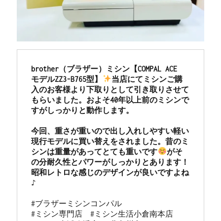
テ
ナ
ン
ス
｜
小
倉
brother（ブラザー）ミシン【COMPAL ACE  
北
モデルZZ3-B765型】
当店にてミシンご購
区
入のお客様より下取りとして引き取りさせて
の
もらいました。およそ40年以上前のミシンで
お
すがしっかりと動作します。

客
様
今回、重さが重いので出し入れしやすい軽い
よ
現行モデルに買い替えをされました。昔のミ
り
シンは重量があってとても重いです
がそ
ご
の分耐久性とパワーがしっかりとあります！
依
昭和レトロな感じのデザインが良いですよね
頼|
北
九
#ブラザーミシンコンパル

州
#ミシン専門店  #ミシン生活小倉南本店 
