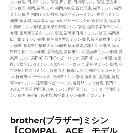
シン修理
,
田川市ミシン修理
,
田川郡
,
田川郡ミシン修理
,
直方市ミ
シン修理
,
福岡
,
福岡JUKI
,
福岡JUKI正規代理店
,
福岡ミシン
,
福岡
ミシン修理
,
福岡ミシン教室
,
福岡リッカーミシン
,
福岡市ミシン
修理
,
福岡県
,
福岡県babylock(ベビーロック)正規代理店
,
福岡県
中間市ミシン修理
,
福岡県京都郡ミシン修理
,
福岡県宗像市ミシン
修理
,
福岡県宮若市ミシン修理
,
福岡県田川市ミシン修理
,
福岡県
田川郡ミミシン修理
,
福岡県直方市ミシン修理
,
福岡県福津市ミシ
ン修理
,
福岡県行橋市ミシン修理
,
福岡県遠賀郡ミシン修理
,
福岡
県鞍手郡ミシン修理
,
糸取物語
,
美祢市JUKI
,
美祢市ミシン修理
,
職
業用ミシン
,
苅田町
,
苅田町ベビーロック
,
苅田町ミシン修理
,
若松
区
,
若松区JUKIミシン
,
若松区ベビーロック
,
若松区ミシン修理
,
萩
市JUKI
,
蛇の目ミシン
,
行橋市
,
行橋市JUKI
,
行橋市シンガーミシ
ン
,
行橋市ベビーロック
,
行橋市ミシン修理
,
講習会
,
遠賀郡
,
遠賀
郡JUKIミシン
,
遠賀郡ベビーロック
,
遠賀郡ミシン修理
,
長門市
JUKI
,
門司区
,
門司区JUKIミシン
,
門司区ベビーロック
,
門司区ミ
【ブ
シン修理
,
鞍手町
,
鞍手郡
,
鞍手郡ミシン修理
コメント
ラ
ザ
ー
brother(ブラザー)ミシン
ペ
ー
【COMPAL ACE モデル
ス