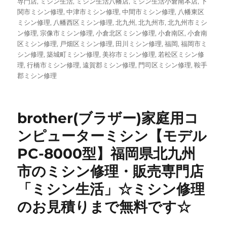
グ
専門店
,
ミシン生活
,
ミシン生活八幡店
,
ミシン生活小倉南本店
,
下
関市ミシン修理
,
中津市ミシン修理
,
中間市ミシン修理
,
八幡東区
ミシン修理
,
八幡西区ミシン修理
,
北九州
,
北九州市
,
北九州市ミシ
ン修理
,
宗像市ミシン修理
,
小倉北区ミシン修理
,
小倉南区
,
小倉南
区ミシン修理
,
戸畑区ミシン修理
,
田川ミシン修理
,
福岡
,
福岡市ミ
シン修理
,
築城町ミシン修理
,
美祢市ミシン修理
,
若松区ミシン修
理
,
行橋市ミシン修理
,
遠賀郡ミシン修理
,
門司区ミシン修理
,
鞍手
郡ミシン修理
brother(ブラザー)家庭用コ
ンピューターミシン【モデル
PC-8000型】福岡県北九州
市のミシン修理・販売専門店
「ミシン生活」☆ミシン修理
のお見積りまで無料です☆