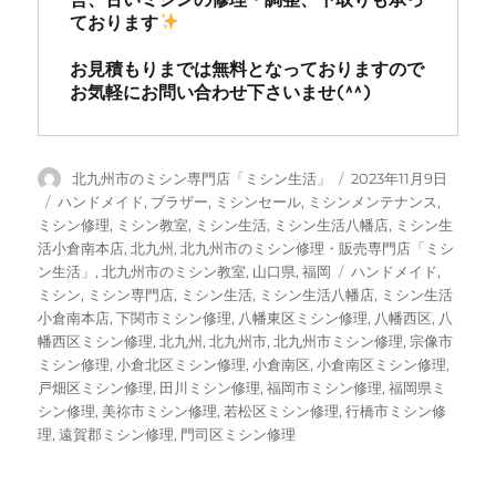
ております
お見積もりまでは無料となっておりますので
お気軽にお問い合わせ下さいませ(^^)
投
投
北九州市のミシン専門店「ミシン生活」
2023年11月9日
稿
稿
カ
ハンドメイド
,
ブラザー
,
ミシンセール
,
ミシンメンテナンス
,
者
日:
テ
ミシン修理
,
ミシン教室
,
ミシン生活
,
ミシン生活八幡店
,
ミシン生
ゴ
活小倉南本店
,
北九州
,
北九州市のミシン修理・販売専門店「ミシ
リ
タ
ン生活」
,
北九州市のミシン教室
,
山口県
,
福岡
ハンドメイド
,
ー
グ
ミシン
,
ミシン専門店
,
ミシン生活
,
ミシン生活八幡店
,
ミシン生活
小倉南本店
,
下関市ミシン修理
,
八幡東区ミシン修理
,
八幡西区
,
八
幡西区ミシン修理
,
北九州
,
北九州市
,
北九州市ミシン修理
,
宗像市
ミシン修理
,
小倉北区ミシン修理
,
小倉南区
,
小倉南区ミシン修理
,
戸畑区ミシン修理
,
田川ミシン修理
,
福岡市ミシン修理
,
福岡県ミ
シン修理
,
美祢市ミシン修理
,
若松区ミシン修理
,
行橋市ミシン修
理
,
遠賀郡ミシン修理
,
門司区ミシン修理