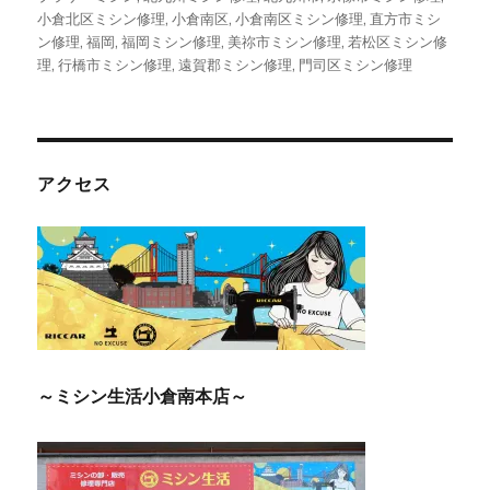
小倉北区ミシン修理
,
小倉南区
,
小倉南区ミシン修理
,
直方市ミシ
ン修理
,
福岡
,
福岡ミシン修理
,
美祢市ミシン修理
,
若松区ミシン修
理
,
行橋市ミシン修理
,
遠賀郡ミシン修理
,
門司区ミシン修理
アクセス
～ミシン生活小倉南本店～