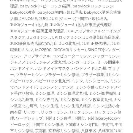
理店
,
babylock(ベビーロック)福岡
,
babylockロックミシン
,
babylock教室
,
babylock福岡正規代理店
,
babylock講習会実施
店舗
,
JANOME
,
JUKI
,
JUKI(ジューキ)下関市正規代理店
,
JUKI(ジューキ)北九州
,
JUKI(ジューキ)北九州市正規代理店
,
JUKI(ジューキ)福岡正規代理店
,
JUKIアップサイクルソーイング
スタジオ
,
JUKIミシン
,
JUKIロックミシン
,
JUKI優良販売店認定
,
JUKI優良販売店認定のお店
,
JUKI北九州
,
JUKI正規代理店
,
JUKI
職業用ミシン
,
MO2800
,
RICCAR(リッカー)
,
SINGER(シンガー)
ミシン
,
アップサイクル
,
コンピューターミシン
,
ジャガーミシン
,
ジャノメミシン
,
ジャノメ北九州
,
シンガーミシン
,
セール開催中
,
ハンドメイド
,
ハンドメイドマスク
,
ハンドメイド北九州
,
ブラザ
ー
,
ブラザーミシン
,
ブラザーミシン修理
,
ブラザー職業用ミシン
,
ベビーロック
,
ベビーロック北九州
,
ミシン
,
ミシンセール
,
ミシン
でハンドメイド
,
ミシンメンテナンス
,
ミシンを使ったハンドメイ
ド手作り教室
,
ミシン修理
,
ミシン修理北九州
,
ミシン修理福岡
,
ミ
シン北九州市
,
ミシン専門店
,
ミシン教室
,
ミシン教室北九州
,
ミシ
ン教室北九州市
,
ミシン生活
,
ミシン生活八幡店
,
ミシン生活小倉
南本店
,
リッカー
,
リッカーミシン
,
ロックミシン
,
ロックミシン修
理
,
ワークショップ
,
下関ミシン修理
,
下関市
,
下関市babylock(ベ
ビーロック)
,
下関市ミシン修理
,
下関市ミシン専門店
,
中間市
,
中間
市ミシン修理
,
京都郡
,
京都郡ミシン修理
,
八幡東区
,
八幡東区JUKI