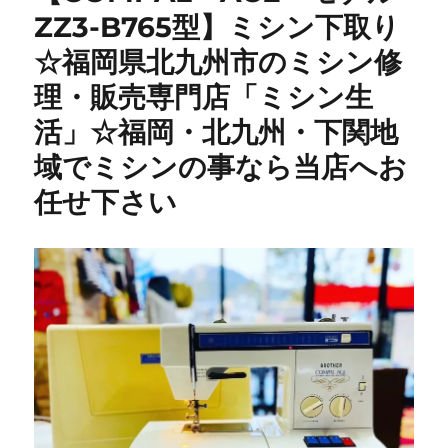
ZZ3-B765型】ミシン下取り
セ
ッ
☆福岡県北九州市のミシン修
タ
ー
理・販売専門店「ミシン生
修
活」☆福岡・北九州・下関地
理】
40
域でミシンの事なら当店へお
年
前
任せ下さい
の
昭
和
レ
ト
ロ
ミ
シ
ン
を
メ
ン