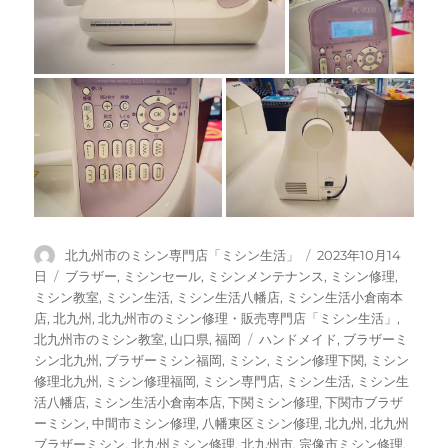
投
投
北九州市のミシン専門店「ミシン生活」
2023年10月14
稿
稿
カ
日
ブラザー
,
ミシンセール
,
ミシンメンテナンス
,
ミシン修理
,
者
日:
テ
ミシン教室
,
ミシン生活
,
ミシン生活八幡店
,
ミシン生活小倉南本
ゴ
店
,
北九州
,
北九州市のミシン修理・販売専門店「ミシン生活」
,
リ
タ
北九州市のミシン教室
,
山口県
,
福岡
ハンドメイド
,
ブラザーミ
ー
グ
シン北九州
,
ブラザーミシン福岡
,
ミシン
,
ミシン修理下関
,
ミシン
修理北九州
,
ミシン修理福岡
,
ミシン専門店
,
ミシン生活
,
ミシン生
活八幡店
,
ミシン生活小倉南本店
,
下関ミシン修理
,
下関市ブラザ
ーミシン
,
中間市ミシン修理
,
八幡東区ミシン修理
,
北九州
,
北九州
ブラザーミシン
,
北九州ミシン修理
,
北九州市
,
宗像市ミシン修理
,