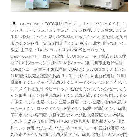
投
投
カ
noexcuse
2026年1月21日
ＪＵＫＩ
,
ハンドメイド
,
ミ
稿
稿
テ
シンセール
,
ミシンメンテナンス
,
ミシン修理
,
ミシン生活
,
ミシン
者
日:
ゴ
生活八幡店
,
ミシン生活小倉南本店
,
ロックミシン
,
北九州
,
北九州
リ
市のミシン修理・販売専門店「ミシン生活」
,
北九州市のミシン
ー
タ
教室
,
山口県
babylock
,
babylock(ベビーロック)
,
グ
babylock(ベビーロック)北九州
,
JUKI(ジューキ)下関市正規代理
店
,
JUKI(ジューキ)北九州
,
JUKI(ジューキ)北九州市正規代理店
,
JUKI(ジューキ)福岡正規代理店
,
JUKIミシン
,
JUKIロックミシン
,
JUKI優良販売店認定のお店
,
JUKI北九州
,
JUKI正規代理店
,
JUKI
職業用ミシン
,
ジャノメ北九州
,
シンガーミシン
,
ハンドメイド
,
ハ
ンドメイド北九州
,
ベビーロック北九州
,
ミシン
,
ミシンセール
,
ミ
シン修理
,
ミシン修理北九州
,
ミシン北九州市
,
ミシン専門店
,
ミシ
ン教室
,
ミシン生活
,
ミシン生活八幡店
,
ミシン生活小倉南本店
,
リ
ッカーミシン
,
ロックミシン
,
下関ミシン修理
,
下関市ミシン修理
,
下関市ミシン専門店
,
八幡東区ミシン修理
,
八幡西区ミシン修理
,
北九州
,
北九州JUKI
,
北九州JUKI正規代理店
,
北九州ミシン
,
北九
州ミシン修理
,
北九州市
,
北九州市JUKI(ジューキ)正規代理店
,
北
九州市のミシン専門店
,
北九州市ミシン修理
,
北九州市ミシン専門