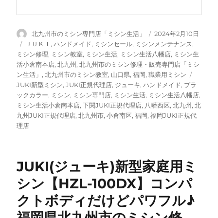
の
お
店
に
投
投
北九州市のミシン専門店「ミシン生活」
2024年2月10日
稿
稿
カ
ＪＵＫＩ
,
ハンドメイド
,
ミシンセール
,
ミシンメンテナンス
,
者
日:
テ
ミシン修理
,
ミシン教室
,
ミシン生活
,
ミシン生活八幡店
,
ミシン生
ゴ
活小倉南本店
,
北九州
,
北九州市のミシン修理・販売専門店「ミシ
リ
タ
ン生活」
,
北九州市のミシン教室
,
山口県
,
福岡
,
職業用ミシン
ー
グ
JUKI新型ミシン
,
JUKI正規代理店
,
ジューキ
,
ハンドメイド
,
ブラ
ックカラー
,
ミシン
,
ミシン専門店
,
ミシン生活
,
ミシン生活八幡店
,
ミシン生活小倉南本店
,
下関JUKI正規代理店
,
八幡西区
,
北九州
,
北
九州JUKI正規代理店
,
北九州市
,
小倉南区
,
福岡
,
福岡JUKI正規代
理店
JUKI(ジューキ)新型家庭用ミ
シン【HZL-100DX】コンパ
クトボディだけどパワフル♪
福岡県北九州市のミシン修