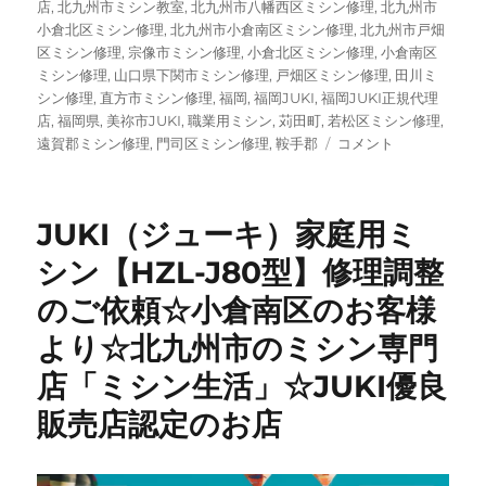
店
,
北九州市ミシン教室
,
北九州市八幡西区ミシン修理
,
北九州市
小倉北区ミシン修理
,
北九州市小倉南区ミシン修理
,
北九州市戸畑
区ミシン修理
,
宗像市ミシン修理
,
小倉北区ミシン修理
,
小倉南区
ミシン修理
,
山口県下関市ミシン修理
,
戸畑区ミシン修理
,
田川ミ
シン修理
,
直方市ミシン修理
,
福岡
,
福岡JUKI
,
福岡JUKI正規代理
店
,
福岡県
,
美祢市JUKI
,
職業用ミシン
,
苅田町
,
若松区ミシン修理
,
JUKI
遠賀郡ミシン修理
,
門司区ミシン修理
,
鞍手郡
コメント
優
良
販
JUKI（ジューキ）家庭用ミ
売
店
シン【HZL-J80型】修理調整
が
のご依頼☆小倉南区のお客様
整
備
より☆北九州市のミシン専門
｜
MO-
店「ミシン生活」☆JUKI優良
1000M
販売店認定のお店
ロ
ッ
ク
ミ