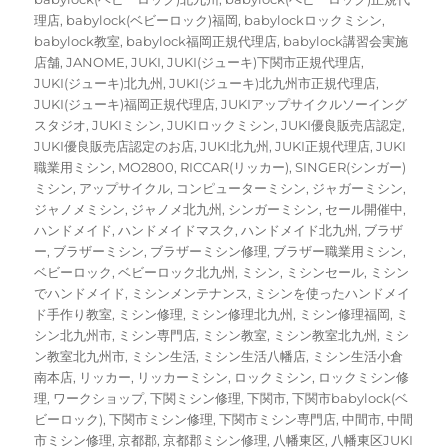
理店
,
babylock(ベビーロック)福岡
,
babylockロックミシン
,
babylock教室
,
babylock福岡正規代理店
,
babylock講習会実施
店舗
,
JANOME
,
JUKI
,
JUKI(ジューキ)下関市正規代理店
,
JUKI(ジューキ)北九州
,
JUKI(ジューキ)北九州市正規代理店
,
JUKI(ジューキ)福岡正規代理店
,
JUKIアップサイクルソーイング
スタジオ
,
JUKIミシン
,
JUKIロックミシン
,
JUKI優良販売店認定
,
JUKI優良販売店認定のお店
,
JUKI北九州
,
JUKI正規代理店
,
JUKI
職業用ミシン
,
MO2800
,
RICCAR(リッカー)
,
SINGER(シンガー)
ミシン
,
アップサイクル
,
コンピューターミシン
,
ジャガーミシン
,
ジャノメミシン
,
ジャノメ北九州
,
シンガーミシン
,
セール開催中
,
ハンドメイド
,
ハンドメイドマスク
,
ハンドメイド北九州
,
ブラザ
ー
,
ブラザーミシン
,
ブラザーミシン修理
,
ブラザー職業用ミシン
,
ベビーロック
,
ベビーロック北九州
,
ミシン
,
ミシンセール
,
ミシン
でハンドメイド
,
ミシンメンテナンス
,
ミシンを使ったハンドメイ
ド手作り教室
,
ミシン修理
,
ミシン修理北九州
,
ミシン修理福岡
,
ミ
シン北九州市
,
ミシン専門店
,
ミシン教室
,
ミシン教室北九州
,
ミシ
ン教室北九州市
,
ミシン生活
,
ミシン生活八幡店
,
ミシン生活小倉
南本店
,
リッカー
,
リッカーミシン
,
ロックミシン
,
ロックミシン修
理
,
ワークショップ
,
下関ミシン修理
,
下関市
,
下関市babylock(ベ
ビーロック)
,
下関市ミシン修理
,
下関市ミシン専門店
,
中間市
,
中間
市ミシン修理
,
京都郡
,
京都郡ミシン修理
,
八幡東区
,
八幡東区JUKI