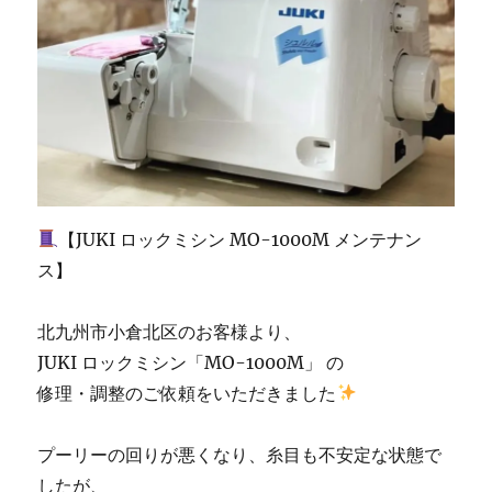
頼
お
預
か
り
致
し
ま
し
た
☆
【JUKI ロックミシン MO-1000M メンテナン
北
ス】
九
州
市
北九州市小倉北区のお客様より、
の
JUKI ロックミシン「MO-1000M」 の
ミ
修理・調整のご依頼をいただきました
シ
ン
修
プーリーの回りが悪くなり、糸目も不安定な状態で
理・
したが、
販