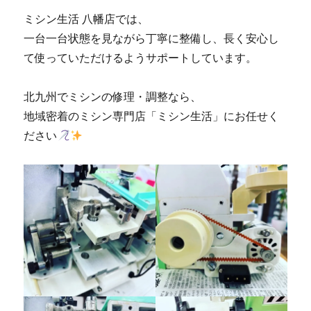
市
ミシン生活 八幡店では、
の
ミ
一台一台状態を見ながら丁寧に整備し、長く安心し
シ
て使っていただけるようサポートしています。
ン
修
理
北九州でミシンの修理・調整なら、
販
地域密着のミシン専門店「ミシン生活」にお任せく
売
ださい
専
門
店
「ミ
シ
ン
生
活」
に