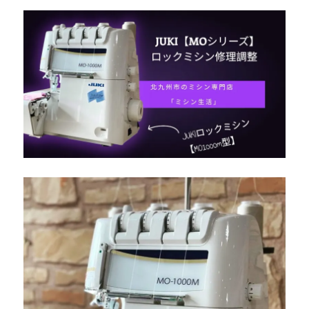
ン
の
修
理
調
整
☆
遠
賀
郡
岡
垣
町
の
お
客
様
よ
り
ご
依