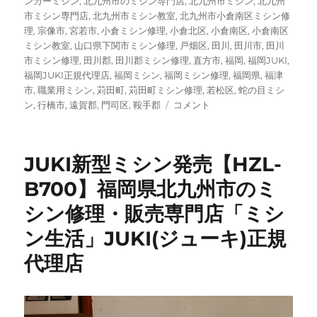
ンガーミシン
,
北九州市のミシン専門店
,
北九州市ミシン
,
北九州
市ミシン専門店
,
北九州市ミシン教室
,
北九州市小倉南区ミシン修
理
,
宗像市
,
宮若市
,
小倉ミシン修理
,
小倉北区
,
小倉南区
,
小倉南区
ミシン教室
,
山口県下関市ミシン修理
,
戸畑区
,
田川
,
田川市
,
田川
市ミシン修理
,
田川郡
,
田川郡ミシン修理
,
直方市
,
福岡
,
福岡JUKI
,
福岡JUKI正規代理店
,
福岡ミシン
,
福岡ミシン修理
,
福岡県
,
福津
市
,
職業用ミシン
,
苅田町
,
苅田町ミシン修理
,
若松区
,
蛇の目ミシ
JUKI（ジ
ン
,
行橋市
,
遠賀郡
,
門司区
,
鞍手郡
コメント
ュ
ー
キ）
JUKI新型ミシン発売【HZL-
家
庭
B700】福岡県北九州市のミ
用
シン修理・販売専門店「ミシ
ミ
シ
ン生活」JUKI(ジューキ)正規
ン
【HZL-
代理店
J80
型】
修
理