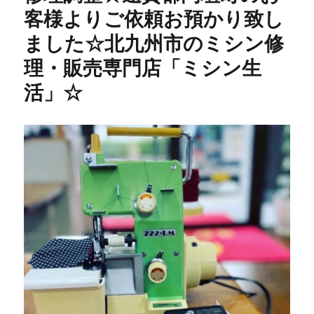
客様よりご依頼お預かり致し
セ
ッ
ました☆北九州市のミシン修
タ
ー
理・販売専門店「ミシン生
修
活」☆
理】
40
年
前
の
昭
和
レ
ト
ロ
ミ
シ
ン
を
メ
ン