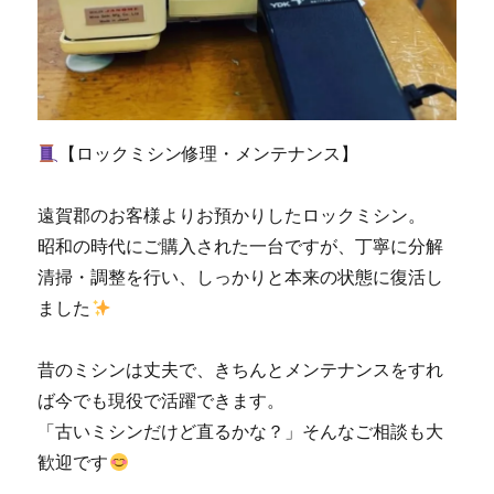
テ
ナ
ン
ス
｜
小
【ロックミシン修理・メンテナンス】
倉
北
区
遠賀郡のお客様よりお預かりしたロックミシン。
の
昭和の時代にご購入された一台ですが、丁寧に分解
お
客
清掃・調整を行い、しっかりと本来の状態に復活し
様
ました
よ
り
ご
昔のミシンは丈夫で、きちんとメンテナンスをすれ
依
ば今でも現役で活躍できます。
頼|
「古いミシンだけど直るかな？」そんなご相談も大
北
九
歓迎です
州