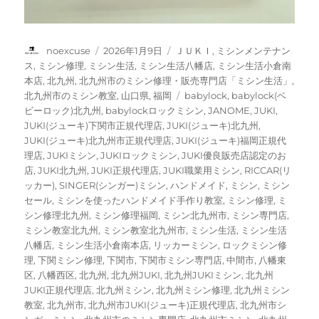
投
投
カ
noexcuse
2026年1月9日
ＪＵＫＩ
,
ミシンメンテナン
稿
稿
テ
ス
,
ミシン修理
,
ミシン生活
,
ミシン生活八幡店
,
ミシン生活小倉南
者
日:
ゴ
本店
,
北九州
,
北九州市のミシン修理・販売専門店「ミシン生活」
,
リ
タ
北九州市のミシン教室
,
山口県
,
福岡
babylock
,
babylock(ベ
ー
グ
ビーロック)北九州
,
babylockロックミシン
,
JANOME
,
JUKI
,
JUKI(ジューキ)下関市正規代理店
,
JUKI(ジューキ)北九州
,
JUKI(ジューキ)北九州市正規代理店
,
JUKI(ジューキ)福岡正規代
理店
,
JUKIミシン
,
JUKIロックミシン
,
JUKI優良販売店認定のお
店
,
JUKI北九州
,
JUKI正規代理店
,
JUKI職業用ミシン
,
RICCAR(リ
ッカー)
,
SINGER(シンガー)ミシン
,
ハンドメイド
,
ミシン
,
ミシン
セール
,
ミシンを使ったハンドメイド手作り教室
,
ミシン修理
,
ミ
シン修理北九州
,
ミシン修理福岡
,
ミシン北九州市
,
ミシン専門店
,
ミシン教室北九州
,
ミシン教室北九州市
,
ミシン生活
,
ミシン生活
八幡店
,
ミシン生活小倉南本店
,
リッカーミシン
,
ロックミシン修
理
,
下関ミシン修理
,
下関市
,
下関市ミシン専門店
,
中間市
,
八幡東
区
,
八幡西区
,
北九州
,
北九州JUKI
,
北九州JUKIミシン
,
北九州
JUKI正規代理店
,
北九州ミシン
,
北九州ミシン修理
,
北九州ミシン
教室
,
北九州市
,
北九州市JUKI(ジューキ)正規代理店
,
北九州市シ