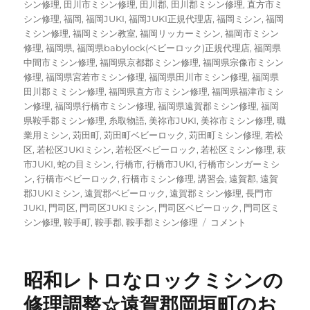
シン修理
,
田川市ミシン修理
,
田川郡
,
田川郡ミシン修理
,
直方市ミ
シン修理
,
福岡
,
福岡JUKI
,
福岡JUKI正規代理店
,
福岡ミシン
,
福岡
ミシン修理
,
福岡ミシン教室
,
福岡リッカーミシン
,
福岡市ミシン
修理
,
福岡県
,
福岡県babylock(ベビーロック)正規代理店
,
福岡県
中間市ミシン修理
,
福岡県京都郡ミシン修理
,
福岡県宗像市ミシン
修理
,
福岡県宮若市ミシン修理
,
福岡県田川市ミシン修理
,
福岡県
田川郡ミミシン修理
,
福岡県直方市ミシン修理
,
福岡県福津市ミシ
ン修理
,
福岡県行橋市ミシン修理
,
福岡県遠賀郡ミシン修理
,
福岡
県鞍手郡ミシン修理
,
糸取物語
,
美祢市JUKI
,
美祢市ミシン修理
,
職
業用ミシン
,
苅田町
,
苅田町ベビーロック
,
苅田町ミシン修理
,
若松
区
,
若松区JUKIミシン
,
若松区ベビーロック
,
若松区ミシン修理
,
萩
市JUKI
,
蛇の目ミシン
,
行橋市
,
行橋市JUKI
,
行橋市シンガーミシ
ン
,
行橋市ベビーロック
,
行橋市ミシン修理
,
講習会
,
遠賀郡
,
遠賀
郡JUKIミシン
,
遠賀郡ベビーロック
,
遠賀郡ミシン修理
,
長門市
JUKI
,
門司区
,
門司区JUKIミシン
,
門司区ベビーロック
,
門司区ミ
【ブ
シン修理
,
鞍手町
,
鞍手郡
,
鞍手郡ミシン修理
コメント
ラ
ザ
ー
昭和レトロなロックミシンの
ペ
ー
修理調整☆遠賀郡岡垣町のお
ス