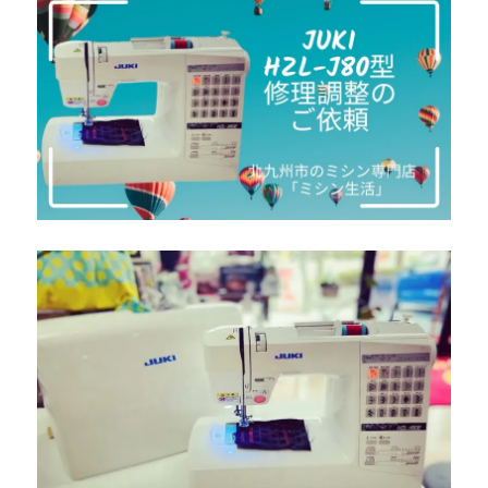
シ
ン
復
活
【北
九
州
市
の
ミ
シ
ン
専
門
店
「ミ
シ
ン
生
活」】
に