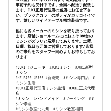
市
事前予約も受付中です。全国へ配送手配致し
の
ます。JUKI正規代理店の当店にお任せ下さ
ミ
い。ブラックカラーのボディがカッコイイで
シ
す、嬉しいワイドテーブル標準装備です。

ン
専
他にも各メーカーのミシンを取り扱っており
門
ます。店舗ショールームにはおよそ100台の
店
ミシンがズラリと展示してあります。土曜、
「ミ
日曜、祝日も元気に営業しております♪皆様
シ
のご来店をスタッフ一同心よりお待ちしてお
ン
ります
生
活」
#JUKI #ジューキ　#JUKIミシン　#JUKI新型
☆JUKI
ミシン

優
#HZLB700 #B700 #新発売　#ミシン専門店　#
良
ミシン生活

販
#JUKI正規代理店ミシン生活　#JUKI正規代理
売
店

店
#ミシン　#ハンドメイド　#ソーイング　#ミ
認
シン修理

定
#ミシン教室北九州　#ミシン教室福岡