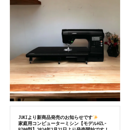
調
整
の
ご
依
頼
☆
小
倉
南
区
の
お
客
様
よ
り
☆
北
JUKIより新商品発売のお知らせです
九
家庭用コンピューターミシン【モデルHZL-
州
B700型】2024年2月21日より発売開始です！
