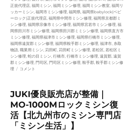
正規代理店
,
福岡ミシン
,
福岡ミシン修理
,
福岡ミシン教室
,
福岡リ
ッカーミシン
,
福岡市ミシン修理
,
福岡県
,
福岡県babylock(ベビ
ーロック)正規代理店
,
福岡県中間市ミシン修理
,
福岡県京都郡ミ
シン修理
,
福岡県宗像市ミシン修理
,
福岡県宮若市ミシン修理
,
福
岡県田川市ミシン修理
,
福岡県田川郡ミミシン修理
,
福岡県直方市
ミシン修理
,
福岡県福津市ミシン修理
,
福岡県行橋市ミシン修理
,
福岡県遠賀郡ミシン修理
,
福岡県鞍手郡ミシン修理
,
福津市
,
糸取
物語
,
職業用ミシン
,
苅田町
,
苅田町ミシン修理
,
若松区
,
若松区ミ
シン修理
,
蛇の目ミシン
,
行橋市
,
行橋市ミシン修理
,
遠賀郡
,
遠賀
郡ミシン修理
,
門司区
,
門司区ミシン修理
,
鞍手郡
,
鞍手郡ミシン修
昭
理
コメント
和
レ
ト
JUKI優良販売店が整備｜
ロ
な
MO-1000Mロックミシン復
ロ
活【北九州市のミシン専門店
ッ
ク
「ミシン生活」】
ミ
シ