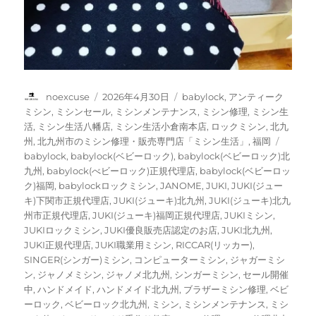
投
投
カ
noexcuse
2026年4月30日
babylock
,
アンティーク
稿
稿
テ
ミシン
,
ミシンセール
,
ミシンメンテナンス
,
ミシン修理
,
ミシン生
者
日:
ゴ
活
,
ミシン生活八幡店
,
ミシン生活小倉南本店
,
ロックミシン
,
北九
リ
タ
州
,
北九州市のミシン修理・販売専門店「ミシン生活」
,
福岡
ー
グ
babylock
,
babylock(ベビーロック)
,
babylock(ベビーロック)北
九州
,
babylock(べビーロック)正規代理店
,
babylock(ベビーロッ
ク)福岡
,
babylockロックミシン
,
JANOME
,
JUKI
,
JUKI(ジュー
キ)下関市正規代理店
,
JUKI(ジューキ)北九州
,
JUKI(ジューキ)北九
州市正規代理店
,
JUKI(ジューキ)福岡正規代理店
,
JUKIミシン
,
JUKIロックミシン
,
JUKI優良販売店認定のお店
,
JUKI北九州
,
JUKI正規代理店
,
JUKI職業用ミシン
,
RICCAR(リッカー)
,
SINGER(シンガー)ミシン
,
コンピューターミシン
,
ジャガーミシ
ン
,
ジャノメミシン
,
ジャノメ北九州
,
シンガーミシン
,
セール開催
中
,
ハンドメイド
,
ハンドメイド北九州
,
ブラザーミシン修理
,
ベビ
ーロック
,
ベビーロック北九州
,
ミシン
,
ミシンメンテナンス
,
ミシ