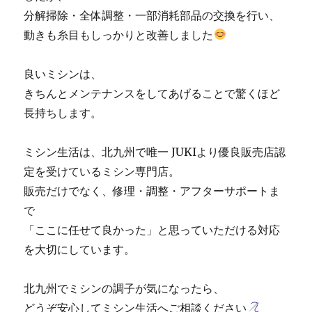
売
分解掃除・全体調整・一部消耗部品の交換を行い、
専
動きも糸目もしっかりと改善しました
門
店
「ミ
良いミシンは、
シ
きちんとメンテナンスをしてあげることで驚くほど
ン
長持ちします。
生
活」
☆
ミシン生活は、北九州で唯一 JUKIより優良販売店認
に
定を受けているミシン専門店。
販売だけでなく、修理・調整・アフターサポートま
で
「ここに任せて良かった」と思っていただける対応
を大切にしています。
北九州でミシンの調子が気になったら、
どうぞ安心してミシン生活へご相談ください