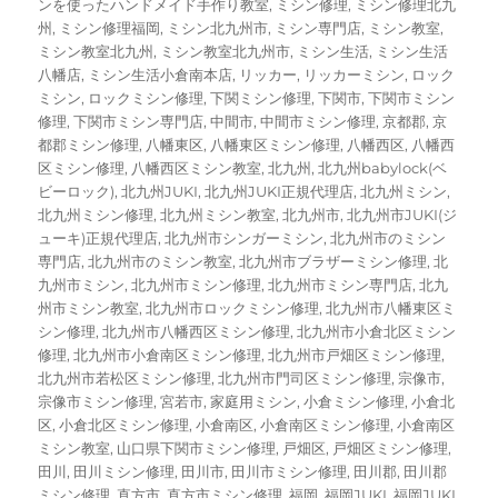
ンを使ったハンドメイド手作り教室
,
ミシン修理
,
ミシン修理北九
州
,
ミシン修理福岡
,
ミシン北九州市
,
ミシン専門店
,
ミシン教室
,
ミシン教室北九州
,
ミシン教室北九州市
,
ミシン生活
,
ミシン生活
八幡店
,
ミシン生活小倉南本店
,
リッカー
,
リッカーミシン
,
ロック
ミシン
,
ロックミシン修理
,
下関ミシン修理
,
下関市
,
下関市ミシン
修理
,
下関市ミシン専門店
,
中間市
,
中間市ミシン修理
,
京都郡
,
京
都郡ミシン修理
,
八幡東区
,
八幡東区ミシン修理
,
八幡西区
,
八幡西
区ミシン修理
,
八幡西区ミシン教室
,
北九州
,
北九州babylock(ベ
ビーロック)
,
北九州JUKI
,
北九州JUKI正規代理店
,
北九州ミシン
,
北九州ミシン修理
,
北九州ミシン教室
,
北九州市
,
北九州市JUKI(ジ
ューキ)正規代理店
,
北九州市シンガーミシン
,
北九州市のミシン
専門店
,
北九州市のミシン教室
,
北九州市ブラザーミシン修理
,
北
九州市ミシン
,
北九州市ミシン修理
,
北九州市ミシン専門店
,
北九
州市ミシン教室
,
北九州市ロックミシン修理
,
北九州市八幡東区ミ
シン修理
,
北九州市八幡西区ミシン修理
,
北九州市小倉北区ミシン
修理
,
北九州市小倉南区ミシン修理
,
北九州市戸畑区ミシン修理
,
北九州市若松区ミシン修理
,
北九州市門司区ミシン修理
,
宗像市
,
宗像市ミシン修理
,
宮若市
,
家庭用ミシン
,
小倉ミシン修理
,
小倉北
区
,
小倉北区ミシン修理
,
小倉南区
,
小倉南区ミシン修理
,
小倉南区
ミシン教室
,
山口県下関市ミシン修理
,
戸畑区
,
戸畑区ミシン修理
,
田川
,
田川ミシン修理
,
田川市
,
田川市ミシン修理
,
田川郡
,
田川郡
ミシン修理
,
直方市
,
直方市ミシン修理
,
福岡
,
福岡JUKI
,
福岡JUKI