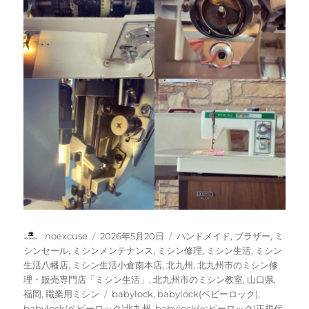
投
投
カ
noexcuse
2026年5月20日
ハンドメイド
,
ブラザー
,
ミ
稿
稿
テ
シンセール
,
ミシンメンテナンス
,
ミシン修理
,
ミシン生活
,
ミシン
者
日:
ゴ
生活八幡店
,
ミシン生活小倉南本店
,
北九州
,
北九州市のミシン修
リ
理・販売専門店「ミシン生活」
,
北九州市のミシン教室
,
山口県
,
ー
タ
福岡
,
職業用ミシン
babylock
,
babylock(ベビーロック)
,
グ
babylock(ベビーロック)北九州
,
babylock(べビーロック)正規代