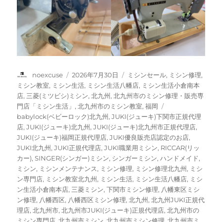
投
投
カ
noexcuse
2026年7月30日
ミシンセール
,
ミシン修理
,
稿
稿
テ
ミシン教室
,
ミシン生活
,
ミシン生活八幡店
,
ミシン生活小倉南本
者
日:
ゴ
店
,
三菱(ミツビシ)ミシン
,
北九州
,
北九州市のミシン修理・販売専
リ
タ
門店「ミシン生活」
,
北九州市のミシン教室
,
福岡
ー
グ
babylock(ベビーロック)北九州
,
JUKI(ジューキ)下関市正規代理
店
,
JUKI(ジューキ)北九州
,
JUKI(ジューキ)北九州市正規代理店
,
JUKI(ジューキ)福岡正規代理店
,
JUKI優良販売店認定のお店
,
JUKI北九州
,
JUKI正規代理店
,
JUKI職業用ミシン
,
RICCAR(リッ
カー)
,
SINGER(シンガー)ミシン
,
シンガーミシン
,
ハンドメイド
,
ミシン
,
ミシンメンテナンス
,
ミシン修理
,
ミシン修理北九州
,
ミシ
ン専門店
,
ミシン教室北九州
,
ミシン生活
,
ミシン生活八幡店
,
ミシ
ン生活小倉南本店
,
三菱ミシン
,
下関市ミシン修理
,
八幡東区ミシ
ン修理
,
八幡西区
,
八幡西区ミシン修理
,
北九州
,
北九州JUKI正規代
理店
,
北九州市
,
北九州市JUKI(ジューキ)正規代理店
,
北九州市の
ミシン専門店
,
北九州市ミシン
,
北九州市ミシン修理
,
北九州市ミ