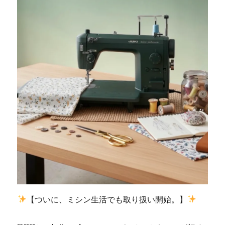
｜
田
川
郡
香
春
町
の
お
客
様
の
ご
依
頼
☆
北
九
州
【ついに、ミシン生活でも取り扱い開始。】
市
の
ミ