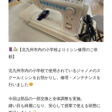
シ
ン
生
活」
に
【北九州市内の小学校よりミシン修理のご依
頼】
北九州市内の小学校で使用されているジャノメのス
クールミシンをお預かりし、修理・メンテナンスを
行いました
今回は部品の一部交換と全体調整を実施。
縫い目も綺麗になり、安心して授業で使える状態に