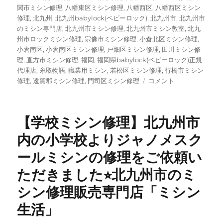
関市ミシン修理
,
八幡東区ミシン修理
,
八幡西区
,
八幡西区ミシン
修理
,
北九州
,
北九州babylock(ベビーロック)
,
北九州市
,
北九州市
のミシン専門店
,
北九州市ミシン修理
,
北九州市ミシン教室
,
北九
州市ロックミシン修理
,
宗像市ミシン修理
,
小倉北区ミシン修理
,
小倉南区
,
小倉南区ミシン修理
,
戸畑区ミシン修理
,
田川ミシン修
理
,
直方市ミシン修理
,
福岡
,
福岡県babylock(ベビーロック)正規
代理店
,
糸取物語
,
職業用ミシン
,
若松区ミシン修理
,
行橋市ミシン
【baby
修理
,
遠賀郡ミシン修理
,
門司区ミシン修理
コメント
lock
（ベ
ビ
【学校ミシン修理】北九州市
ー
ロ
内の小学校よりジャノメスク
ッ
ールミシンの修理をご依頼い
ク）
×
ただきました⭐︎北九州市のミ
maffon
特
シン修理販売専門店「ミシン
別
生活」
キ
ャ