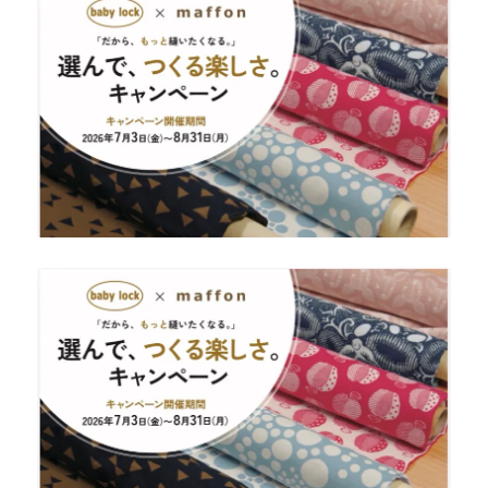
荷！
専
門
店
だ
か
ら
で
き
る
安
心
の
納
品
サ
ポ
ー
ト
【北
九