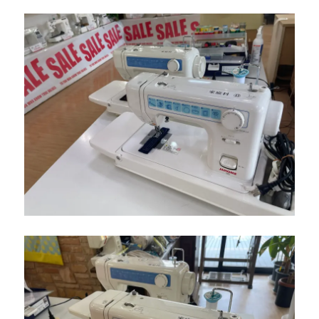
ン
ペ
ー
ン
開
催！
北
九
州
市
の
ミ
シ
ン
修
理
販
売
専
門
店
「ミ