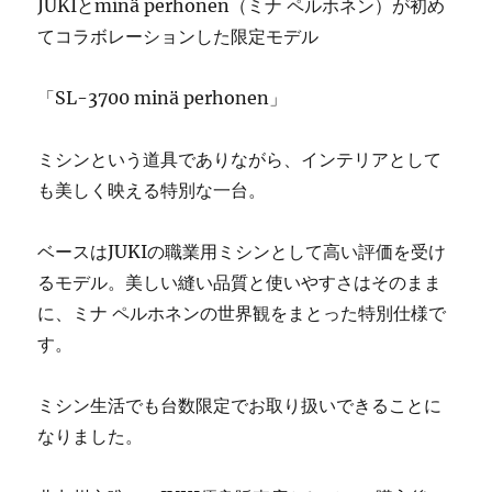
JUKIとminä perhonen（ミナ ペルホネン）が初め
シ
てコラボレーションした限定モデル
ン
修
理
「SL-3700 minä perhonen」
販
売
ミシンという道具でありながら、インテリアとして
専
門
も美しく映える特別な一台。
店
「ミ
ベースはJUKIの職業用ミシンとして高い評価を受け
シ
ン
るモデル。美しい縫い品質と使いやすさはそのまま
生
に、ミナ ペルホネンの世界観をまとった特別仕様で
活」
す。
☆
に
ミシン生活でも台数限定でお取り扱いできることに
なりました。