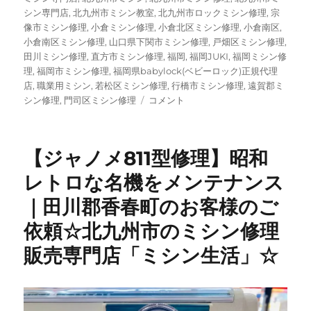
シン専門店
,
北九州市ミシン教室
,
北九州市ロックミシン修理
,
宗
像市ミシン修理
,
小倉ミシン修理
,
小倉北区ミシン修理
,
小倉南区
,
小倉南区ミシン修理
,
山口県下関市ミシン修理
,
戸畑区ミシン修理
,
田川ミシン修理
,
直方市ミシン修理
,
福岡
,
福岡JUKI
,
福岡ミシン修
理
,
福岡市ミシン修理
,
福岡県babylock(ベビーロック)正規代理
店
,
職業用ミシン
,
若松区ミシン修理
,
行橋市ミシン修理
,
遠賀郡ミ
【昭
シン修理
,
門司区ミシン修理
コメント
和
レ
ト
【ジャノメ811型修理】昭和
ロ】
50
レトロな名機をメンテナンス
年
｜田川郡香春町のお客様のご
以
上
依頼☆北九州市のミシン修理
前
の
販売専門店「ミシン生活」☆
三
菱
ビ
ン