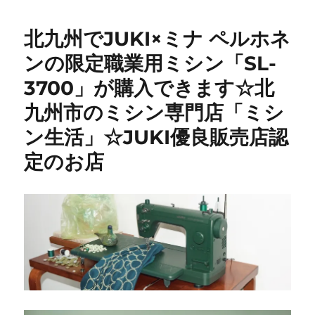
ノ
メ
北九州でJUKI×ミナ ペルホネ
811
型
ンの限定職業用ミシン「SL-
修
3700」が購入できます☆北
理】
昭
九州市のミシン専門店「ミシ
和
レ
ン生活」☆JUKI優良販売店認
ト
定のお店
ロ
な
名
機
を
メ
ン
テ
ナ
ン
ス