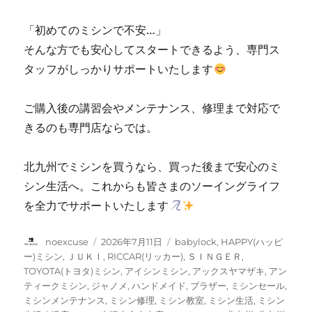
の
お
「初めてのミシンで不安…」
店
そんな方でも安心してスタートできるよう、専門ス
に
タッフがしっかりサポートいたします
ご購入後の講習会やメンテナンス、修理まで対応で
きるのも専門店ならでは。
北九州でミシンを買うなら、買った後まで安心のミ
シン生活へ。これからも皆さまのソーイングライフ
を全力でサポートいたします
投
投
カ
noexcuse
2026年7月11日
babylock
,
HAPPY(ハッピ
稿
稿
テ
ー)ミシン
,
ＪＵＫＩ
,
RICCAR(リッカー)
,
ＳＩＮＧＥＲ
,
者
日:
ゴ
TOYOTA(トヨタ)ミシン
,
アイシンミシン
,
アックスヤマザキ
,
アン
リ
ティークミシン
,
ジャノメ
,
ハンドメイド
,
ブラザー
,
ミシンセール
,
ー
ミシンメンテナンス
,
ミシン修理
,
ミシン教室
,
ミシン生活
,
ミシン