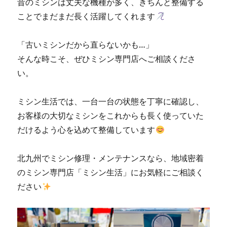
昔のミシンは丈夫な機種が多く、きちんと整備する
活」
ことでまだまだ長く活躍してくれます
に
「古いミシンだから直らないかも…」
そんな時こそ、ぜひミシン専門店へご相談くださ
い。
ミシン生活では、一台一台の状態を丁寧に確認し、
お客様の大切なミシンをこれからも長く使っていた
だけるよう心を込めて整備しています
北九州でミシン修理・メンテナンスなら、地域密着
のミシン専門店「ミシン生活」にお気軽にご相談く
ださい