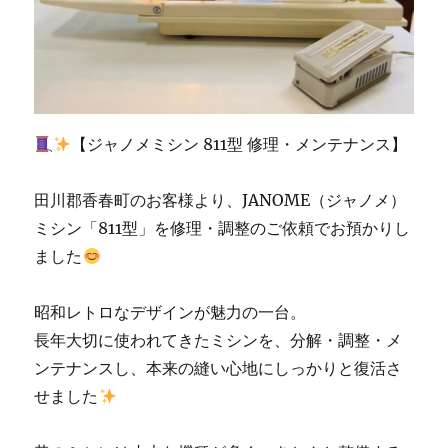
南
区
の
お
客
様
|
【ジャノメミシン 811型 修理・メンテナンス】
北
九
州
田川郡香春町のお客様より、JANOME（ジャノメ）
市
ミシン「811型」を修理・調整のご依頼でお預かりし
の
ました
ミ
シ
ン
昭和レトロなデザインが魅力の一台。
専
長年大切に使われてきたミシンを、分解・調整・メ
門
店
ンテナンスし、本来の縫い心地にしっかりと復活さ
「ミ
せました
シ
ン
生