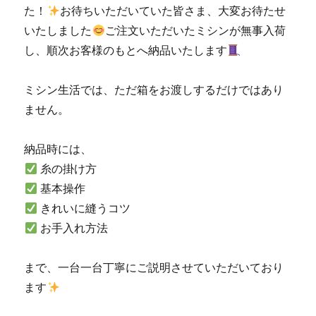
た！
お待ちいただいていた皆さま、大変お待たせ
市
いたしました
ご注文いただいたミシンが無事入荷
の
ミ
し、順次お客様のもとへ納品いたします
シ
ン
ミシン生活では、ただ箱をお渡しするだけではあり
専
門
ません。
店
「ミ
納品時には、
シ
ン
糸の掛け方
生
基本操作
活」
きれいに縫うコツ
☆JUKI
優
お手入れ方法
良
販
まで、一台一台丁寧にご説明させていただいており
売
店
ます
認
定