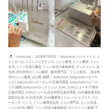
投
投
カ
noexcuse
2026年7月3日
babylock
,
ハンドメイド
,
ミ
稿
稿
テ
シンセール
,
ミシンメンテナンス
,
ミシン修理
,
ミシン教室
,
ミシン
者
日:
ゴ
生活
,
ミシン生活八幡店
,
ミシン生活小倉南本店
,
ロックミシン
,
北
リ
九州
,
北九州市のミシン修理・販売専門店「ミシン生活」
,
北九州
ー
タ
市のミシン教室
,
山口県
,
福岡
babylock
,
babylock(ベビーロ
グ
ック)
,
babylock(べビーロック)正規代理店
,
babylock(ベビーロ
ック)福岡
,
babylockロックミシン
,
JUKI
,
JUKI(ジューキ)下関市
正規代理店
,
JUKI(ジューキ)北九州市正規代理店
,
JUKI優良販売店
認定のお店
,
JUKI北九州
,
JUKI職業用ミシン
,
ハンドメイド
,
ベビ
ーロック
,
ミシン
,
ミシン修理北九州
,
ミシン専門店
,
ミシン生活
,
ミシン生活八幡店
,
ミシン生活小倉南本店
,
ロックミシン修理
,
下