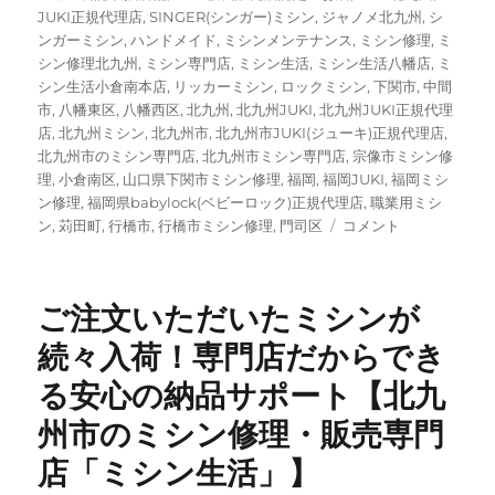
JUKI正規代理店
,
SINGER(シンガー)ミシン
,
ジャノメ北九州
,
シ
ンガーミシン
,
ハンドメイド
,
ミシンメンテナンス
,
ミシン修理
,
ミ
シン修理北九州
,
ミシン専門店
,
ミシン生活
,
ミシン生活八幡店
,
ミ
シン生活小倉南本店
,
リッカーミシン
,
ロックミシン
,
下関市
,
中間
市
,
八幡東区
,
八幡西区
,
北九州
,
北九州JUKI
,
北九州JUKI正規代理
店
,
北九州ミシン
,
北九州市
,
北九州市JUKI(ジューキ)正規代理店
,
北九州市のミシン専門店
,
北九州市ミシン専門店
,
宗像市ミシン修
理
,
小倉南区
,
山口県下関市ミシン修理
,
福岡
,
福岡JUKI
,
福岡ミシ
ン修理
,
福岡県babylock(ベビーロック)正規代理店
,
職業用ミシ
北
ン
,
苅田町
,
行橋市
,
行橋市ミシン修理
,
門司区
コメント
九
州
で
ご注文いただいたミシンが
JUKI×
ミ
続々入荷！専門店だからでき
ナ
る安心の納品サポート【北九
ペ
ル
州市のミシン修理・販売専門
ホ
ネ
店「ミシン生活」】
ン