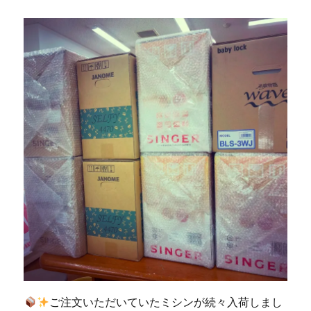
の
限
定
職
業
用
ミ
シ
ン
「SL-
3700」
が
購
入
で
き
ま
す
☆
北
九
ご注文いただいていたミシンが続々入荷しまし
州