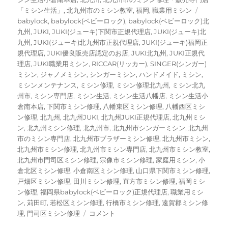
リ
タ
「ミシン生活」
,
北九州市のミシン教室
,
福岡
,
職業用ミシン
ー
グ
babylock
,
babylock(ベビーロック)
,
babylock(ベビーロック)北
九州
,
JUKI
,
JUKI(ジューキ)下関市正規代理店
,
JUKI(ジューキ)北
九州
,
JUKI(ジューキ)北九州市正規代理店
,
JUKI(ジューキ)福岡正
規代理店
,
JUKI優良販売店認定のお店
,
JUKI北九州
,
JUKI正規代
理店
,
JUKI職業用ミシン
,
RICCAR(リッカー)
,
SINGER(シンガー)
ミシン
,
ジャノメミシン
,
シンガーミシン
,
ハンドメイド
,
ミシン
,
ミシンメンテナンス
,
ミシン修理
,
ミシン修理北九州
,
ミシン北九
州市
,
ミシン専門店
,
ミシン生活
,
ミシン生活八幡店
,
ミシン生活小
倉南本店
,
下関市ミシン修理
,
八幡東区ミシン修理
,
八幡西区ミシ
ン修理
,
北九州
,
北九州JUKI
,
北九州JUKI正規代理店
,
北九州ミシ
ン
,
北九州ミシン修理
,
北九州市
,
北九州市シンガーミシン
,
北九州
市のミシン専門店
,
北九州市ブラザーミシン修理
,
北九州市ミシン
,
北九州市ミシン修理
,
北九州市ミシン専門店
,
北九州市ミシン教室
,
北九州市門司区ミシン修理
,
宗像市ミシン修理
,
家庭用ミシン
,
小
倉北区ミシン修理
,
小倉南区ミシン修理
,
山口県下関市ミシン修理
,
戸畑区ミシン修理
,
田川ミシン修理
,
直方市ミシン修理
,
福岡ミシ
ン修理
,
福岡県babylock(ベビーロック)正規代理店
,
職業用ミシ
ン
,
苅田町
,
若松区ミシン修理
,
行橋市ミシン修理
,
遠賀郡ミシン修
【ジ
理
,
門司区ミシン修理
コメント
ャ