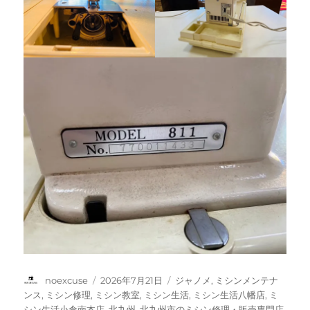
投
投
カ
noexcuse
2026年7月21日
ジャノメ
,
ミシンメンテナ
稿
稿
テ
ンス
,
ミシン修理
,
ミシン教室
,
ミシン生活
,
ミシン生活八幡店
,
ミ
者
日:
ゴ
シン生活小倉南本店
,
北九州
,
北九州市のミシン修理・販売専門店