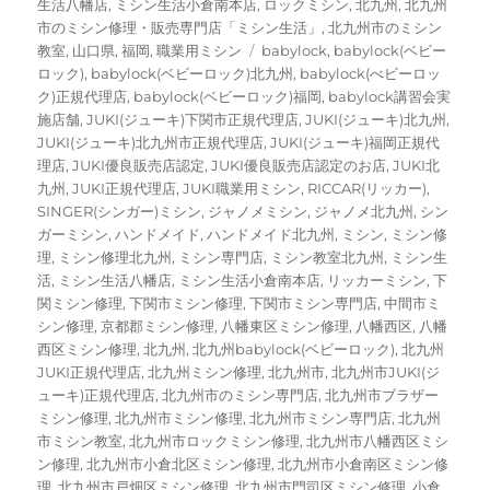
生活八幡店
,
ミシン生活小倉南本店
,
ロックミシン
,
北九州
,
北九州
市のミシン修理・販売専門店「ミシン生活」
,
北九州市のミシン
タ
教室
,
山口県
,
福岡
,
職業用ミシン
babylock
,
babylock(ベビー
グ
ロック)
,
babylock(ベビーロック)北九州
,
babylock(べビーロッ
ク)正規代理店
,
babylock(ベビーロック)福岡
,
babylock講習会実
施店舗
,
JUKI(ジューキ)下関市正規代理店
,
JUKI(ジューキ)北九州
,
JUKI(ジューキ)北九州市正規代理店
,
JUKI(ジューキ)福岡正規代
理店
,
JUKI優良販売店認定
,
JUKI優良販売店認定のお店
,
JUKI北
九州
,
JUKI正規代理店
,
JUKI職業用ミシン
,
RICCAR(リッカー)
,
SINGER(シンガー)ミシン
,
ジャノメミシン
,
ジャノメ北九州
,
シン
ガーミシン
,
ハンドメイド
,
ハンドメイド北九州
,
ミシン
,
ミシン修
理
,
ミシン修理北九州
,
ミシン専門店
,
ミシン教室北九州
,
ミシン生
活
,
ミシン生活八幡店
,
ミシン生活小倉南本店
,
リッカーミシン
,
下
関ミシン修理
,
下関市ミシン修理
,
下関市ミシン専門店
,
中間市ミ
シン修理
,
京都郡ミシン修理
,
八幡東区ミシン修理
,
八幡西区
,
八幡
西区ミシン修理
,
北九州
,
北九州babylock(ベビーロック)
,
北九州
JUKI正規代理店
,
北九州ミシン修理
,
北九州市
,
北九州市JUKI(ジ
ューキ)正規代理店
,
北九州市のミシン専門店
,
北九州市ブラザー
ミシン修理
,
北九州市ミシン修理
,
北九州市ミシン専門店
,
北九州
市ミシン教室
,
北九州市ロックミシン修理
,
北九州市八幡西区ミシ
ン修理
,
北九州市小倉北区ミシン修理
,
北九州市小倉南区ミシン修
理
,
北九州市戸畑区ミシン修理
,
北九州市門司区ミシン修理
,
小倉