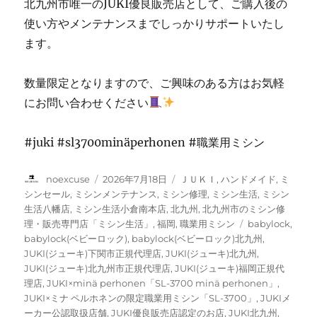
北九州市唯一のJUKI優良販売店として、ご購入後の
使い方やメンテナンスまでしっかりサポートいたし
ます。
数量限定となりますので、ご興味のある方はお気軽
にお問い合わせください
#juki #sl3700minäperhonen #職業用ミシン
投
投
カ
noexcuse
2026年7月18日
ＪＵＫＩ
,
ハンドメイド
,
ミ
稿
稿
テ
シンセール
,
ミシンメンテナンス
,
ミシン修理
,
ミシン生活
,
ミシン
者
日:
ゴ
生活八幡店
,
ミシン生活小倉南本店
,
北九州
,
北九州市のミシン修
リ
タ
理・販売専門店「ミシン生活」
,
福岡
,
職業用ミシン
babylock
,
ー
グ
babylock(ベビーロック)
,
babylock(ベビーロック)北九州
,
JUKI(ジューキ)下関市正規代理店
,
JUKI(ジューキ)北九州
,
JUKI(ジューキ)北九州市正規代理店
,
JUKI(ジューキ)福岡正規代
理店
,
JUKI×minä perhonen「SL-3700 minä perhonen」
,
JUKI×ミナ ペルホネンの限定職業用ミシン「SL-3700」
,
JUKIメ
ーカー公認取扱店舗
,
JUKI優良販売店認定のお店
,
JUKI北九州
,