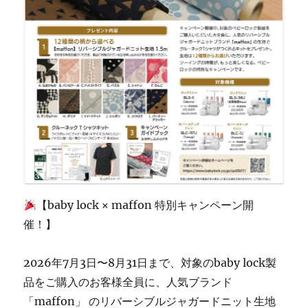
州
市
の
ミ
シ
ン
修
理・
販
売
専
門
店
「ミ
【baby lock × maffon 特別キャンペーン開
シ
ン
催！】
生
活」】
2026年7月3日〜8月31日まで、対象のbaby lock製
に
品をご購入のお客様全員に、人気ブランド
「maffon」 のリバーシブルジャガードニット生地