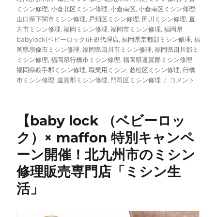
ミシン修理
,
小倉北区ミシン修理
,
小倉南区
,
小倉南区ミシン修理
,
山口県下関市ミシン修理
,
戸畑区ミシン修理
,
田川ミシン修理
,
直
方市ミシン修理
,
福岡ミシン修理
,
福岡市ミシン修理
,
福岡県
babylock(ベビーロック)正規代理店
,
福岡県京都郡ミシン修理
,
福
岡県宗像市ミシン修理
,
福岡県田川市ミシン修理
,
福岡県田川郡ミ
ミシン修理
,
福岡県行橋市ミシン修理
,
福岡県遠賀郡ミシン修理
,
福岡県鞍手郡ミシン修理
,
職業用ミシン
,
若松区ミシン修理
,
行橋
ご
市ミシン修理
,
遠賀郡ミシン修理
,
門司区ミシン修理
コメント
注
文
い
【baby lock （ベビーロッ
た
だ
ク）× maffon 特別キャンペ
い
ーン開催！北九州市のミシン
た
ミ
修理販売専門店「ミシン生
シ
ン
活」
が
続々
入