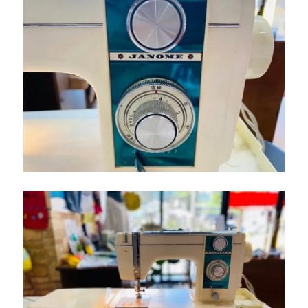
テ
ー
ジ
ミ
シ
ン
を
下
取
り
し
ま
し
た
｜
北
九
州
市
小
倉