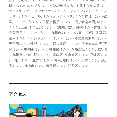
稿
稿
カ
日
babylock
,
ＪＵＫＩ
,
RICCAR(リッカー)
,
ＳＩＮＧＥＲ
,
ア
者
日:
テ
ックスヤマザキ
,
アンティークミシン
,
ジャノメ
,
ハンドメイド
,
ブ
ゴ
ラザー
,
ミシンセール
,
ミシンメンテナンス
,
ミシン修理
,
ミシン教
リ
室
,
ミシン生活
,
ミシン生活八幡店
,
ミシン生活小倉南本店
,
ロック
ー
ミシン
,
三菱(ミツビシ)ミシン
,
北九州
,
北九州市のミシン修理・販
売専門店「ミシン生活」
,
北九州市のミシン教室
,
山口県
,
福岡
,
職
タ
業用ミシン
ハンドメイド
,
ミシン
,
ミシン修理見積無料
,
ミシン
グ
専門店
,
ミシン生活
,
ミシン生活八幡店
,
ミシン生活小倉南本店
,
下
関ミシン
,
中間市ミシン
,
八幡東区ミシン
,
八幡西区ミシン
,
北九州
,
北九州市
,
小倉北区ミシン
,
小倉南区
,
小倉南区ミシン
,
戸畑区ミシ
ン
,
田川ミシン
,
直方市ミシン
,
福岡
,
福岡ミシン
,
美祢ミシン
,
若松
区ミシン
,
行橋市ミシン
,
遠賀郡ミシン
,
門司区ミシン
アクセス