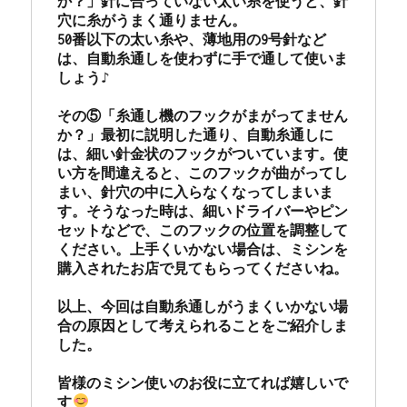
か？」針に合っていない太い糸を使うと、針
穴に糸がうまく通りません。

50番以下の太い糸や、薄地用の9号針など
は、自動糸通しを使わずに手で通して使いま
しょう♪

その⑤「糸通し機のフックがまがってません
か？」最初に説明した通り、自動糸通しに
は、細い針金状のフックがついています。使
い方を間違えると、このフックが曲がってし
まい、針穴の中に入らなくなってしまいま
す。そうなった時は、細いドライバーやピン
セットなどで、このフックの位置を調整して
ください。上手くいかない場合は、ミシンを
購入されたお店で見てもらってくださいね。

以上、今回は自動糸通しがうまくいかない場
合の原因として考えられることをご紹介しま
した。

皆様のミシン使いのお役に立てれば嬉しいで
す