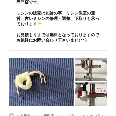
専門店です♪

ミシンの販売は勿論の事、ミシン教室の運
営、古いミシンの修理・調整、下取りも承っ
ております
お見積もりまでは無料となっておりますので
お気軽にお問い合わせ下さいませ(^^)
投
投
北九州市のミシン専門店「ミシン生活」
2023年10月14