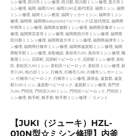
シン修理
,
田川市ミシン修理
,
田川郡
,
田川郡ミシン修理
,
直方市ミ
シン修理
,
福岡
,
福岡JUKI
,
福岡JUKI正規代理店
,
福岡ミシン
,
福岡
ミシン修理
,
福岡ミシン教室
,
福岡リッカーミシン
,
福岡市ミシン
修理
,
福岡県
,
福岡県babylock(ベビーロック)正規代理店
,
福岡県
中間市ミシン修理
,
福岡県京都郡ミシン修理
,
福岡県宗像市ミシン
修理
,
福岡県宮若市ミシン修理
,
福岡県田川市ミシン修理
,
福岡県
田川郡ミミシン修理
,
福岡県直方市ミシン修理
,
福岡県福津市ミシ
ン修理
,
福岡県行橋市ミシン修理
,
福岡県遠賀郡ミシン修理
,
福岡
県鞍手郡ミシン修理
,
糸取物語
,
美祢市JUKI
,
美祢市ミシン修理
,
職
業用ミシン
,
苅田町
,
苅田町ベビーロック
,
苅田町ミシン修理
,
若松
区
,
若松区JUKIミシン
,
若松区ベビーロック
,
若松区ミシン修理
,
萩
市JUKI
,
蛇の目ミシン
,
行橋市
,
行橋市JUKI
,
行橋市シンガーミシ
ン
,
行橋市ベビーロック
,
行橋市ミシン修理
,
講習会
,
遠賀郡
,
遠賀
郡JUKIミシン
,
遠賀郡ベビーロック
,
遠賀郡ミシン修理
,
長門市
JUKI
,
門司区
,
門司区JUKIミシン
,
門司区ベビーロック
,
門司区ミ
【ブ
シン修理
,
鞍手町
,
鞍手郡
,
鞍手郡ミシン修理
コメント
ラ
ザ
ー
【JUKI（ジューキ）HZL-
ペ
ー
010N型☆ミシン修理】内釜
ス