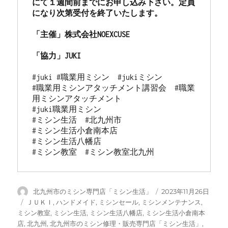
にて１週間前までにお申し込み下さい。定員
になり次第受付を終了いたします。

「主催」株式会社NOEXCUSE

#juki #職業用ミシン　#jukiミシン

#職業用ミシンアタッチメント講習会　#職業
用ミシンアタッチメント

#juki職業用ミシン

#ミシン生活　#北九州市

#ミシン生活小倉南本店 

#ミシン生活八幡店

#ミシン教室　#ミシン教室北九州
投
投
北九州市のミシン専門店「ミシン生活」
2023年11月26日
稿
稿
カ
ＪＵＫＩ
,
ハンドメイド
,
ミシンセール
,
ミシンメンテナンス
,
者
日:
テ
ミシン教室
,
ミシン生活
,
ミシン生活八幡店
,
ミシン生活小倉南本
ゴ
店
,
北九州
,
北九州市のミシン修理・販売専門店「ミシン生活」
,