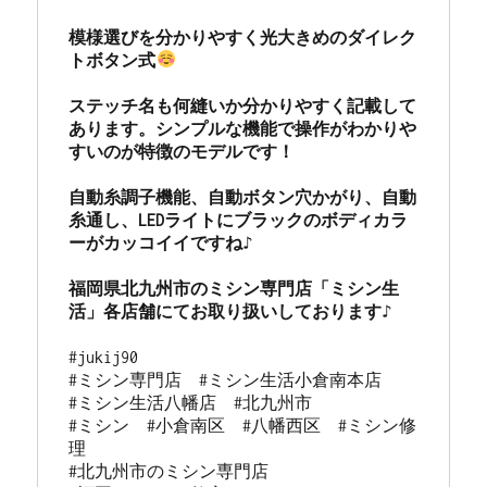
模様選びを分かりやすく光大きめのダイレク
トボタン式
ステッチ名も何縫いか分かりやすく記載して
あります。シンプルな機能で操作がわかりや
すいのが特徴のモデルです！

自動糸調子機能、自動ボタン穴かがり、自動
糸通し、LEDライトにブラックのボディカラ
ーがカッコイイですね♪

福岡県北九州市のミシン専門店「ミシン生
活」各店舗にてお取り扱いしております♪
#jukij90

#ミシン専門店  #ミシン生活小倉南本店 

#ミシン生活八幡店  #北九州市 

#ミシン  #小倉南区  #八幡西区  #ミシン修
理 

#北九州市のミシン専門店 
