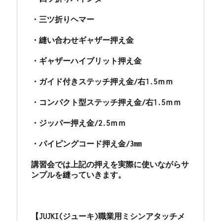
九
州
・三ツ折りヘマー

市
の
・縫い合わせギャザー押え金

ミ
シ
・ギャザーハイブリット押え金

ン
修
・ガイド付きステッチ押え金/右1.5ｍｍ

理
販
・コンパクト型ステッチ押え金/右1.5ｍｍ

売
専
・ジッパー押え金/2.5ｍｍ

門
店
・パイピングコード押え金/3mm

「ミ
シ
講習会では上記の押えを実際に使いながらサ
ン
ンプルを縫っていきます。

生
活」
☆
に
【JUJKI(ジューキ)職業用ミシンアタッチメ