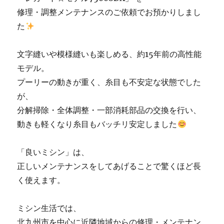
販
修理・調整メンテナンスのご依頼でお預かりしまし
売
た
専
門
店
文字縫いや模様縫いも楽しめる、約15年前の高性能
「ミ
モデル。
シ
プーリーの動きが重く、糸目も不安定な状態でした
ン
生
が、
活」
分解掃除・全体調整・一部消耗部品の交換を行い、
に
動きも軽くなり糸目もバッチリ安定しました
「良いミシン」は、
正しいメンテナンスをしてあげることで驚くほど長
く使えます。
ミシン生活では、
北九州市を中心に近隣地域からの修理・メンテナン