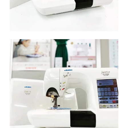
テ
ナ
ン
ス
｜
小
倉
北
区
の
お
客
様
よ
り
ご
依
頼|
北
九
州