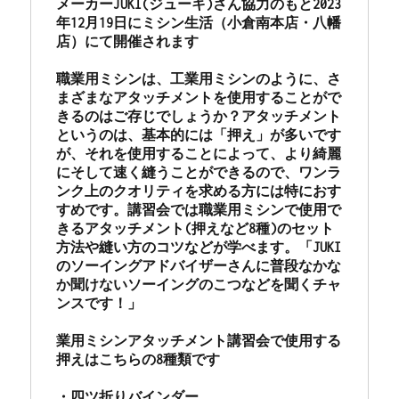
メーカーJUKI(ジューキ)さん協力のもと2023
ス
年12月19日にミシン生活（小倉南本店・八幡
調
店）にて開催されます

整
の
職業用ミシンは、工業用ミシンのように、さ
ご
まざまなアタッチメントを使用することがで
依
きるのはご存じでしょうか？アタッチメント
頼・
というのは、基本的には「押え」が多いです
山
が、それを使用することによって、より綺麗
口
にそして速く縫うことができるので、ワンラ
県
ンク上のクオリティを求める方には特におす
下
すめです。講習会では職業用ミシンで使用で
関
きるアタッチメント(押えなど8種)のセット
市
方法や縫い方のコツなどが学べます。「JUKI
の
のソーイングアドバイザーさんに普段なかな
お
か聞けないソーイングのこつなどを聞くチャ
客
ンスです！」

様
よ
業用ミシンアタッチメント講習会で使用する
り
押えはこちらの8種類です

☆
北
・四ツ折りバインダー
