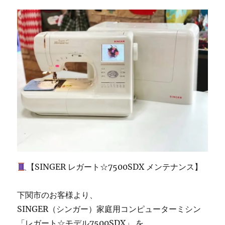
宗
像
市
の
お
客
様
よ
り
ご
依
頼
｜
北
九
州
【SINGER レガート☆7500SDX メンテナンス】
の
ミ
シ
下関市のお客様より、
ン
SINGER（シンガー）家庭用コンピューターミシン
修
「レガート☆モデル7500SDX」 を
理