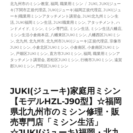
リ
タ
北九州市のミシン教室
,
福岡
,
職業用ミシン
JUKI
,
JUKI(ジュー
ー
グ
キ)下関市正規代理店
,
JUKI(ジューキ)福岡正規代理店
,
JUKI(ジュ
ーキ)職業用ミシンアタッチメント講習会
,
JUKI北九州ミシン生
活
,
JUKI福岡ミシン生活
,
JUKI職業用ミシン
,
アタッチメント
,
ハ
ンドメイド
,
ミシン
,
ミシン専門店
,
ミシン生活
,
ミシン生活八幡店
,
ミシン生活小倉南本店
,
八幡東区JUKIミシン
,
八幡西区JUKIミシ
ン
,
北九州
,
北九州市
,
北九州市JUKI(ジューキ)正規代理店
,
宗像市
JUKIミシン
,
小倉北区JUKIミシン
,
小倉南区
,
小倉南区JUKIミシ
ン
,
戸畑区JUKIミシン
,
直方市JUKIミシン
,
福岡
,
職業用ミシンア
タッチメント講習会
,
若松区JUKIミシン
,
行橋市JUKIミシン
,
遠賀
郡JUKIミシン
,
門司区JUKIミシン
JUKI(ジューキ)家庭用ミシン
【モデルHZL-J90型】☆福岡
県北九州市のミシン修理・販
売専門店「ミシン生活」
☆JUKI(ジューキ)福岡・北九