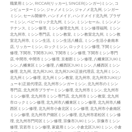
職業用ミシン
,
RICCAR(リッカー)
,
SINGER(シンガー)ミシン
,
コ
ンピューターミシン
,
ジャノメミシン
,
ジャノメ北九州
,
シンガー
ミシン
,
セール開催中
,
ハンドメイド
,
ハンドメイド北九州
,
ブラザ
ーミシン
,
ベビーロック北九州
,
ミシン
,
ミシンセール
,
ミシンメン
テナンス
,
ミシン修理
,
ミシン修理北九州
,
ミシン修理福岡
,
ミシン
北九州市
,
ミシン専門店
,
ミシン教室
,
ミシン教室北九州
,
ミシン教
室北九州市
,
ミシン生活
,
ミシン生活八幡店
,
ミシン生活小倉南本
店
,
リッカーミシン
,
ロックミシン
,
ロックミシン修理
,
下関ミシン
修理
,
下関市
,
下関市JUKI
,
下関市ミシン修理
,
下関市ミシン専門
店
,
中間市
,
中間市ミシン修理
,
京都郡ミシン修理
,
八幡東区JUKIミ
シン
,
八幡東区ミシン修理
,
八幡西区JUKIミシン
,
八幡西区ミシン
修理
,
北九州
,
北九州JUKI
,
北九州JUKI正規代理店
,
北九州ミシン
,
北九州ミシン修理
,
北九州ミシン教室
,
北九州市
,
北九州市JUKI(ジ
ューキ)正規代理店
,
北九州市シンガーミシン
,
北九州市のミシン
専門店
,
北九州市ブラザーミシン修理
,
北九州市ミシン
,
北九州市
ミシン修理
,
北九州市ミシン専門店
,
北九州市ミシン教室
,
北九州
市ロックミシン修理
,
北九州市八幡東区ミシン修理
,
北九州市八幡
西区ミシン修理
,
北九州市小倉北区ミシン修理
,
北九州市小倉南区
ミシン修理
,
北九州市戸畑区ミシン修理
,
北九州市若松区ミシン修
理
,
北九州市門司区ミシン修理
,
宗像市JUKIミシン
,
宗像市ミシン
修理
,
宮若市ミシン修理
,
家庭用ミシン
,
小倉北区JUKIミシン
,
小倉