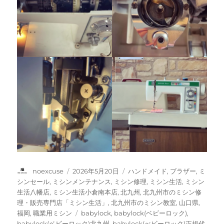
投
投
カ
noexcuse
2026年5月20日
ハンドメイド
,
ブラザー
,
ミ
稿
稿
テ
シンセール
,
ミシンメンテナンス
,
ミシン修理
,
ミシン生活
,
ミシン
者
日:
ゴ
生活八幡店
,
ミシン生活小倉南本店
,
北九州
,
北九州市のミシン修
リ
理・販売専門店「ミシン生活」
,
北九州市のミシン教室
,
山口県
,
ー
タ
福岡
,
職業用ミシン
babylock
,
babylock(ベビーロック)
,
グ
babylock(ベビーロック)北九州
,
babylock(べビーロック)正規代