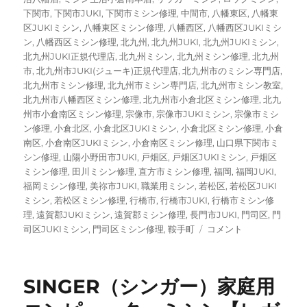
下関市
,
下関市JUKI
,
下関市ミシン修理
,
中間市
,
八幡東区
,
八幡東
区JUKIミシン
,
八幡東区ミシン修理
,
八幡西区
,
八幡西区JUKIミシ
ン
,
八幡西区ミシン修理
,
北九州
,
北九州JUKI
,
北九州JUKIミシン
,
北九州JUKI正規代理店
,
北九州ミシン
,
北九州ミシン修理
,
北九州
市
,
北九州市JUKI(ジューキ)正規代理店
,
北九州市のミシン専門店
,
北九州市ミシン修理
,
北九州市ミシン専門店
,
北九州市ミシン教室
,
北九州市八幡西区ミシン修理
,
北九州市小倉北区ミシン修理
,
北九
州市小倉南区ミシン修理
,
宗像市
,
宗像市JUKIミシン
,
宗像市ミシ
ン修理
,
小倉北区
,
小倉北区JUKIミシン
,
小倉北区ミシン修理
,
小倉
南区
,
小倉南区JUKIミシン
,
小倉南区ミシン修理
,
山口県下関市ミ
シン修理
,
山陽小野田市JUKI
,
戸畑区
,
戸畑区JUKIミシン
,
戸畑区
ミシン修理
,
田川ミシン修理
,
直方市ミシン修理
,
福岡
,
福岡JUKI
,
福岡ミシン修理
,
美祢市JUKI
,
職業用ミシン
,
若松区
,
若松区JUKI
ミシン
,
若松区ミシン修理
,
行橋市
,
行橋市JUKI
,
行橋市ミシン修
理
,
遠賀郡JUKIミシン
,
遠賀郡ミシン修理
,
長門市JUKI
,
門司区
,
門
【JUKI（ジ
司区JUKIミシン
,
門司区ミシン修理
,
鞍手町
コメント
ュ
ー
キ）
SINGER（シンガー）家庭用
HZL-
010N