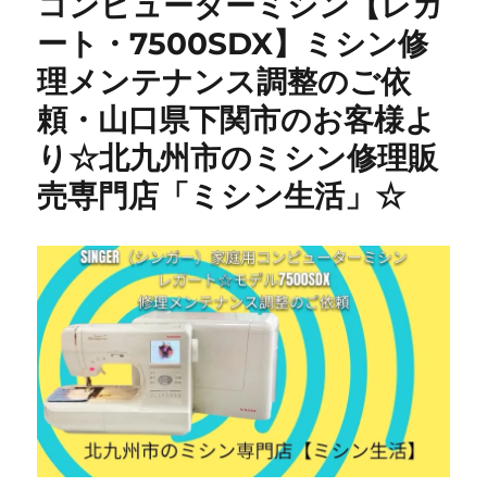
コンピューターミシン【レガ
型
ート・7500SDX】ミシン修
☆
ミ
理メンテナンス調整のご依
シ
ン
頼・山口県下関市のお客様よ
修
り☆北九州市のミシン修理販
理】
内
売専門店「ミシン生活」☆
釜
交
換
で
糸
目
が
綺
麗
に
復
活
｜