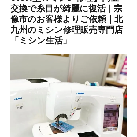
交換で糸目が綺麗に復活｜宗
セ
ッ
像市のお客様よりご依頼｜北
タ
ー
九州のミシン修理販売専門店
修
「ミシン生活」
理】
40
年
前
の
昭
和
レ
ト
ロ
ミ
シ
ン
を
メ
ン