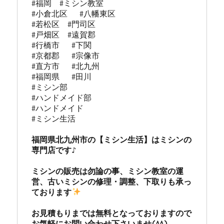
#福岡  #ミシン教室   

#小倉北区   #八幡東区 

#若松区  #門司区  

#戸畑区  #遠賀郡  

#行橋市   #下関  

#京都郡   #宗像市  

#直方市   #北九州 

#福岡県   #田川

#ミシン部

#ハンドメイド部

#ハンドメイド

#ミシン生活

福岡県北九州市の【ミシン生活】はミシンの
専門店です♪

ミシンの販売は勿論の事、ミシン教室の運
営、古いミシンの修理・調整、下取りも承っ
ております
お見積もりまでは無料となっておりますので
お気軽にお問い合わせ下さいませ(^^)