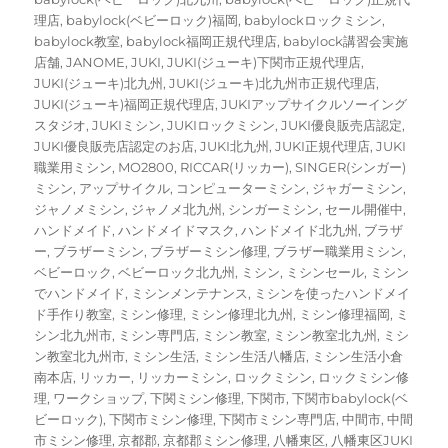
理店
,
babylock(ベビーロック)福岡
,
babylockロックミシン
,
babylock教室
,
babylock福岡正規代理店
,
babylock講習会実施
店舗
,
JANOME
,
JUKI
,
JUKI(ジューキ)下関市正規代理店
,
JUKI(ジューキ)北九州
,
JUKI(ジューキ)北九州市正規代理店
,
JUKI(ジューキ)福岡正規代理店
,
JUKIアップサイクルソーイング
スタジオ
,
JUKIミシン
,
JUKIロックミシン
,
JUKI優良販売店認定
,
JUKI優良販売店認定のお店
,
JUKI北九州
,
JUKI正規代理店
,
JUKI
職業用ミシン
,
MO2800
,
RICCAR(リッカー)
,
SINGER(シンガー)
ミシン
,
アップサイクル
,
コンピューターミシン
,
ジャガーミシン
,
ジャノメミシン
,
ジャノメ北九州
,
シンガーミシン
,
セール開催中
,
ハンドメイド
,
ハンドメイドマスク
,
ハンドメイド北九州
,
ブラザ
ー
,
ブラザーミシン
,
ブラザーミシン修理
,
ブラザー職業用ミシン
,
ベビーロック
,
ベビーロック北九州
,
ミシン
,
ミシンセール
,
ミシン
でハンドメイド
,
ミシンメンテナンス
,
ミシンを使ったハンドメイ
ド手作り教室
,
ミシン修理
,
ミシン修理北九州
,
ミシン修理福岡
,
ミ
シン北九州市
,
ミシン専門店
,
ミシン教室
,
ミシン教室北九州
,
ミシ
ン教室北九州市
,
ミシン生活
,
ミシン生活八幡店
,
ミシン生活小倉
南本店
,
リッカー
,
リッカーミシン
,
ロックミシン
,
ロックミシン修
理
,
ワークショップ
,
下関ミシン修理
,
下関市
,
下関市babylock(ベ
ビーロック)
,
下関市ミシン修理
,
下関市ミシン専門店
,
中間市
,
中間
市ミシン修理
,
京都郡
,
京都郡ミシン修理
,
八幡東区
,
八幡東区JUKI