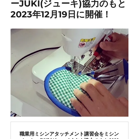
ーJUKI(ジューキ)協力のもと
ー
2023年12月19日に開催！
タ
ー
ミ
シ
ン
【レ
ガ
ー
ト・
7500SDX】
ミ
シ
ン
修
理
メ
ン
テ
ナ
職業用ミシンアタッチメント講習会をミシン
ン