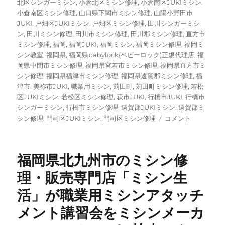
北区シンガーミシン
,
小倉北区ミシン修理
,
小倉南区JUKIミシン
,
小倉南区ミシン修理
,
山口県下関市ミシン修理
,
山陽小野田市
JUKI
,
戸畑区JUKIミシン
,
戸畑区ミシン修理
,
田川シンガーミシ
ン
,
田川ミシン修理
,
田川市ミシン修理
,
田川郡ミシン修理
,
直方市
ミシン修理
,
福岡
,
福岡JUKI
,
福岡ミシン
,
福岡ミシン修理
,
福岡ミ
シン教室
,
福岡県
,
福岡県babylock(ベビーロック)正規代理店
,
福
岡県中間市ミシン修理
,
福岡県宮若市ミシン修理
,
福岡県直方市ミ
シン修理
,
福岡県福津市ミシン修理
,
福岡県遠賀郡ミシン修理
,
福
津市
,
美祢市JUKI
,
職業用ミシン
,
苅田町
,
苅田町ミシン修理
,
若松
区JUKIミシン
,
若松区ミシン修理
,
萩市JUKI
,
行橋市JUKI
,
行橋市
シンガーミシン
,
行橋市ミシン修理
,
遠賀郡JUKIミシン
,
遠賀郡ミ
SINGER（シ
シン修理
,
門司区JUKIミシン
,
門司区ミシン修理
コメント
ン
ガ
ー）
福岡県北九州市のミシン修
家
庭
理・販売専門店「ミシン生
用
活」が職業用ミシンアタッチ
コ
ン
メント講習会をミシンメーカ
ピ
ュ