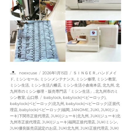
投
投
カ
noexcuse
2026年1月15日
ＳＩＮＧＥＲ
,
ハンドメイ
稿
稿
テ
ド
,
ミシンセール
,
ミシンメンテナンス
,
ミシン修理
,
ミシン教室
,
者
日:
ゴ
ミシン生活
,
ミシン生活八幡店
,
ミシン生活小倉南本店
,
北九州
,
北
リ
九州市のミシン修理・販売専門店「ミシン生活」
,
北九州市のミ
ー
タ
シン教室
,
山口県
babylock
,
babylock(ベビーロック)
,
グ
babylock(ベビーロック)北九州
,
babylock(べビーロック)正規代
理店
,
babylock(ベビーロック)福岡
,
JANOME
,
JUKI
,
JUKI(ジュ
ーキ)下関市正規代理店
,
JUKI(ジューキ)北九州
,
JUKI(ジューキ)北
九州市正規代理店
,
JUKI(ジューキ)福岡正規代理店
,
JUKIミシン
,
JUKI優良販売店認定のお店
,
JUKI北九州
,
JUKI正規代理店
,
JUKI