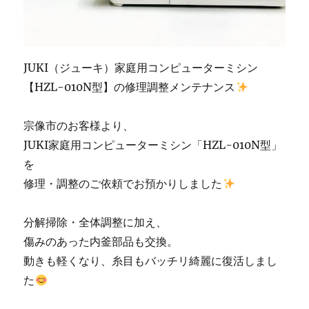
市
の
ミ
シ
ン
JUKI（ジューキ）家庭用コンピューターミシン
修
【HZL-010N型】の修理調整メンテナンス
理
販
売
宗像市のお客様より、
専
JUKI家庭用コンピューターミシン「HZL-010N型」
門
店
を
「ミ
修理・調整のご依頼でお預かりしました
シ
ン
生
分解掃除・全体調整に加え、
活」
傷みのあった内釜部品も交換。
に
動きも軽くなり、糸目もバッチリ綺麗に復活しまし
た