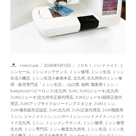
投
投
カ
noexcuse
2026年5月12日
ＪＵＫＩ
,
ハンドメイド
,
ミ
稿
稿
テ
シンセール
,
ミシンメンテナンス
,
ミシン修理
,
ミシン生活
,
ミシン
者
日:
ゴ
生活八幡店
,
ミシン生活小倉南本店
,
北九州
,
北九州市のミシン修
リ
タ
理・販売専門店「ミシン生活」
,
山口県
,
福岡
,
職業用ミシン
ー
グ
babylock(ベビーロック)北九州
,
JUKI
,
JUKI(ジューキ)北九州
,
JUKI(ジューキ)北九州市正規代理店
,
JUKI(ジューキ)福岡正規代
理店
,
JUKIアップサイクルソーイングスタジオ
,
JUKIミシン
,
JUKI優良販売店認定
,
JUKI北九州
,
JUKI正規代理店
,
JUKI職業用
ミシン
,
ジャノメミシン
,
シンガーミシン
,
ハンドメイド
,
ハンドメ
イド北九州
,
ミシン
,
ミシンメンテナンス
,
ミシン修理
,
ミシン修理
北九州
,
ミシン専門店
,
ミシン教室北九州市
,
ミシン生活
,
ミシン生
活八幡店
,
ミシン生活小倉南本店
,
リッカーミシン
,
ロックミシン
,