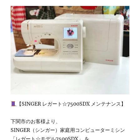
宗
像
市
の
お
客
様
よ
り
ご
依
頼
｜
北
九
州
【SINGER レガート☆7500SDX メンテナンス】
の
ミ
シ
下関市のお客様より、
ン
SINGER（シンガー）家庭用コンピューターミシン
修
「レガート☆モデル7500SDX」 を
理