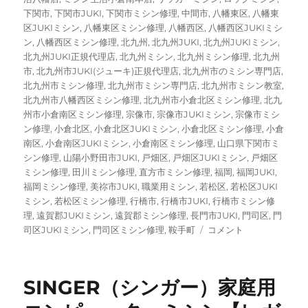
下関市
,
下関市JUKI
,
下関市ミシン修理
,
中間市
,
八幡東区
,
八幡東
区JUKIミシン
,
八幡東区ミシン修理
,
八幡西区
,
八幡西区JUKIミシ
ン
,
八幡西区ミシン修理
,
北九州
,
北九州JUKI
,
北九州JUKIミシン
,
北九州JUKI正規代理店
,
北九州ミシン
,
北九州ミシン修理
,
北九州
市
,
北九州市JUKI(ジューキ)正規代理店
,
北九州市のミシン専門店
,
北九州市ミシン修理
,
北九州市ミシン専門店
,
北九州市ミシン教室
,
北九州市八幡西区ミシン修理
,
北九州市小倉北区ミシン修理
,
北九
州市小倉南区ミシン修理
,
宗像市
,
宗像市JUKIミシン
,
宗像市ミシ
ン修理
,
小倉北区
,
小倉北区JUKIミシン
,
小倉北区ミシン修理
,
小倉
南区
,
小倉南区JUKIミシン
,
小倉南区ミシン修理
,
山口県下関市ミ
シン修理
,
山陽小野田市JUKI
,
戸畑区
,
戸畑区JUKIミシン
,
戸畑区
ミシン修理
,
田川ミシン修理
,
直方市ミシン修理
,
福岡
,
福岡JUKI
,
福岡ミシン修理
,
美祢市JUKI
,
職業用ミシン
,
若松区
,
若松区JUKI
ミシン
,
若松区ミシン修理
,
行橋市
,
行橋市JUKI
,
行橋市ミシン修
理
,
遠賀郡JUKIミシン
,
遠賀郡ミシン修理
,
長門市JUKI
,
門司区
,
門
【JUKI（ジ
司区JUKIミシン
,
門司区ミシン修理
,
鞍手町
コメント
ュ
ー
キ）
SINGER（シンガー）家庭用
HZL-
010N