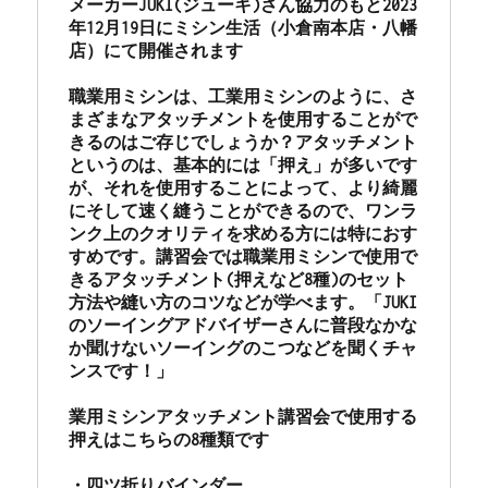
メーカーJUKI(ジューキ)さん協力のもと2023
ス
年12月19日にミシン生活（小倉南本店・八幡
調
店）にて開催されます

整
の
職業用ミシンは、工業用ミシンのように、さ
ご
まざまなアタッチメントを使用することがで
依
きるのはご存じでしょうか？アタッチメント
頼・
というのは、基本的には「押え」が多いです
山
が、それを使用することによって、より綺麗
口
にそして速く縫うことができるので、ワンラ
県
ンク上のクオリティを求める方には特におす
下
すめです。講習会では職業用ミシンで使用で
関
きるアタッチメント(押えなど8種)のセット
市
方法や縫い方のコツなどが学べます。「JUKI
の
のソーイングアドバイザーさんに普段なかな
お
か聞けないソーイングのこつなどを聞くチャ
客
ンスです！」

様
よ
業用ミシンアタッチメント講習会で使用する
り
押えはこちらの8種類です

☆
北
・四ツ折りバインダー
