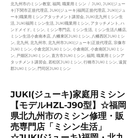
リ
タ
北九州市のミシン教室
,
福岡
,
職業用ミシン
JUKI
,
JUKI(ジュー
ー
グ
キ)下関市正規代理店
,
JUKI(ジューキ)福岡正規代理店
,
JUKI(ジュ
ーキ)職業用ミシンアタッチメント講習会
,
JUKI北九州ミシン生
活
,
JUKI福岡ミシン生活
,
JUKI職業用ミシン
,
アタッチメント
,
ハ
ンドメイド
,
ミシン
,
ミシン専門店
,
ミシン生活
,
ミシン生活八幡店
,
ミシン生活小倉南本店
,
八幡東区JUKIミシン
,
八幡西区JUKIミシ
ン
,
北九州
,
北九州市
,
北九州市JUKI(ジューキ)正規代理店
,
宗像市
JUKIミシン
,
小倉北区JUKIミシン
,
小倉南区
,
小倉南区JUKIミシ
ン
,
戸畑区JUKIミシン
,
直方市JUKIミシン
,
福岡
,
職業用ミシンア
タッチメント講習会
,
若松区JUKIミシン
,
行橋市JUKIミシン
,
遠賀
郡JUKIミシン
,
門司区JUKIミシン
JUKI(ジューキ)家庭用ミシン
【モデルHZL-J90型】☆福岡
県北九州市のミシン修理・販
売専門店「ミシン生活」
☆JUKI(ジューキ)福岡・北九