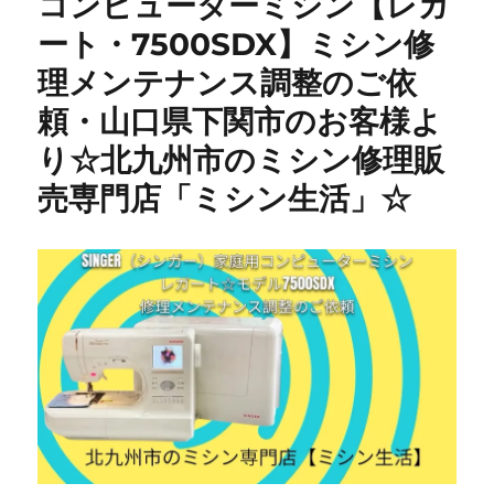
コンピューターミシン【レガ
型
ート・7500SDX】ミシン修
☆
ミ
理メンテナンス調整のご依
シ
ン
頼・山口県下関市のお客様よ
修
り☆北九州市のミシン修理販
理】
内
売専門店「ミシン生活」☆
釜
交
換
で
糸
目
が
綺
麗
に
復
活
｜