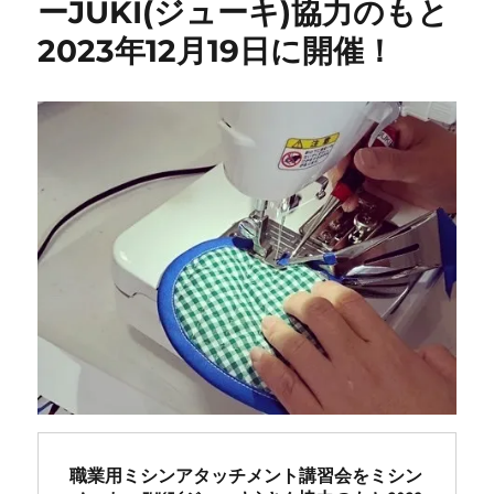
ーJUKI(ジューキ)協力のもと
ー
2023年12月19日に開催！
タ
ー
ミ
シ
ン
【レ
ガ
ー
ト・
7500SDX】
ミ
シ
ン
修
理
メ
ン
テ
ナ
職業用ミシンアタッチメント講習会をミシン
ン