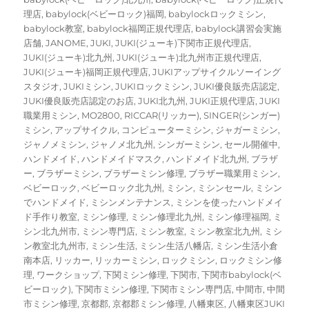
理店
,
babylock(ベビーロック)福岡
,
babylockロックミシン
,
babylock教室
,
babylock福岡正規代理店
,
babylock講習会実施
店舗
,
JANOME
,
JUKI
,
JUKI(ジューキ)下関市正規代理店
,
JUKI(ジューキ)北九州
,
JUKI(ジューキ)北九州市正規代理店
,
JUKI(ジューキ)福岡正規代理店
,
JUKIアップサイクルソーイング
スタジオ
,
JUKIミシン
,
JUKIロックミシン
,
JUKI優良販売店認定
,
JUKI優良販売店認定のお店
,
JUKI北九州
,
JUKI正規代理店
,
JUKI
職業用ミシン
,
MO2800
,
RICCAR(リッカー)
,
SINGER(シンガー)
ミシン
,
アップサイクル
,
コンピューターミシン
,
ジャガーミシン
,
ジャノメミシン
,
ジャノメ北九州
,
シンガーミシン
,
セール開催中
,
ハンドメイド
,
ハンドメイドマスク
,
ハンドメイド北九州
,
ブラザ
ー
,
ブラザーミシン
,
ブラザーミシン修理
,
ブラザー職業用ミシン
,
ベビーロック
,
ベビーロック北九州
,
ミシン
,
ミシンセール
,
ミシン
でハンドメイド
,
ミシンメンテナンス
,
ミシンを使ったハンドメイ
ド手作り教室
,
ミシン修理
,
ミシン修理北九州
,
ミシン修理福岡
,
ミ
シン北九州市
,
ミシン専門店
,
ミシン教室
,
ミシン教室北九州
,
ミシ
ン教室北九州市
,
ミシン生活
,
ミシン生活八幡店
,
ミシン生活小倉
南本店
,
リッカー
,
リッカーミシン
,
ロックミシン
,
ロックミシン修
理
,
ワークショップ
,
下関ミシン修理
,
下関市
,
下関市babylock(ベ
ビーロック)
,
下関市ミシン修理
,
下関市ミシン専門店
,
中間市
,
中間
市ミシン修理
,
京都郡
,
京都郡ミシン修理
,
八幡東区
,
八幡東区JUKI