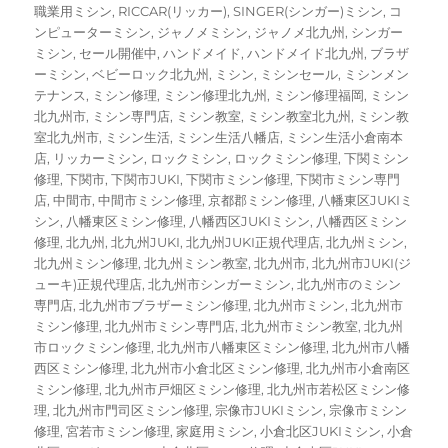
職業用ミシン
,
RICCAR(リッカー)
,
SINGER(シンガー)ミシン
,
コ
ンピューターミシン
,
ジャノメミシン
,
ジャノメ北九州
,
シンガー
ミシン
,
セール開催中
,
ハンドメイド
,
ハンドメイド北九州
,
ブラザ
ーミシン
,
ベビーロック北九州
,
ミシン
,
ミシンセール
,
ミシンメン
テナンス
,
ミシン修理
,
ミシン修理北九州
,
ミシン修理福岡
,
ミシン
北九州市
,
ミシン専門店
,
ミシン教室
,
ミシン教室北九州
,
ミシン教
室北九州市
,
ミシン生活
,
ミシン生活八幡店
,
ミシン生活小倉南本
店
,
リッカーミシン
,
ロックミシン
,
ロックミシン修理
,
下関ミシン
修理
,
下関市
,
下関市JUKI
,
下関市ミシン修理
,
下関市ミシン専門
店
,
中間市
,
中間市ミシン修理
,
京都郡ミシン修理
,
八幡東区JUKIミ
シン
,
八幡東区ミシン修理
,
八幡西区JUKIミシン
,
八幡西区ミシン
修理
,
北九州
,
北九州JUKI
,
北九州JUKI正規代理店
,
北九州ミシン
,
北九州ミシン修理
,
北九州ミシン教室
,
北九州市
,
北九州市JUKI(ジ
ューキ)正規代理店
,
北九州市シンガーミシン
,
北九州市のミシン
専門店
,
北九州市ブラザーミシン修理
,
北九州市ミシン
,
北九州市
ミシン修理
,
北九州市ミシン専門店
,
北九州市ミシン教室
,
北九州
市ロックミシン修理
,
北九州市八幡東区ミシン修理
,
北九州市八幡
西区ミシン修理
,
北九州市小倉北区ミシン修理
,
北九州市小倉南区
ミシン修理
,
北九州市戸畑区ミシン修理
,
北九州市若松区ミシン修
理
,
北九州市門司区ミシン修理
,
宗像市JUKIミシン
,
宗像市ミシン
修理
,
宮若市ミシン修理
,
家庭用ミシン
,
小倉北区JUKIミシン
,
小倉