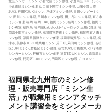
北区シンガーミシン
,
小倉北区ミシン修理
,
小倉南区JUKIミシン
,
小倉南区ミシン修理
,
山口県下関市ミシン修理
,
山陽小野田市
JUKI
,
戸畑区JUKIミシン
,
戸畑区ミシン修理
,
田川シンガーミシ
ン
,
田川ミシン修理
,
田川市ミシン修理
,
田川郡ミシン修理
,
直方市
ミシン修理
,
福岡
,
福岡JUKI
,
福岡ミシン
,
福岡ミシン修理
,
福岡ミ
シン教室
,
福岡県
,
福岡県babylock(ベビーロック)正規代理店
,
福
岡県中間市ミシン修理
,
福岡県宮若市ミシン修理
,
福岡県直方市ミ
シン修理
,
福岡県福津市ミシン修理
,
福岡県遠賀郡ミシン修理
,
福
津市
,
美祢市JUKI
,
職業用ミシン
,
苅田町
,
苅田町ミシン修理
,
若松
区JUKIミシン
,
若松区ミシン修理
,
萩市JUKI
,
行橋市JUKI
,
行橋市
シンガーミシン
,
行橋市ミシン修理
,
遠賀郡JUKIミシン
,
遠賀郡ミ
SINGER（シ
シン修理
,
門司区JUKIミシン
,
門司区ミシン修理
コメント
ン
ガ
ー）
福岡県北九州市のミシン修
家
庭
理・販売専門店「ミシン生
用
活」が職業用ミシンアタッチ
コ
ン
メント講習会をミシンメーカ
ピ
ュ