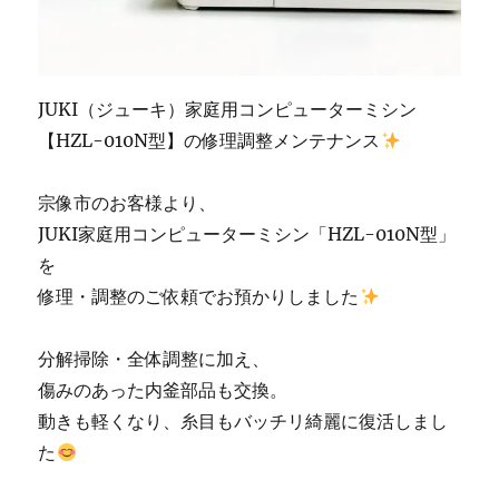
市
の
ミ
シ
ン
JUKI（ジューキ）家庭用コンピューターミシン
修
【HZL-010N型】の修理調整メンテナンス
理
販
売
宗像市のお客様より、
専
JUKI家庭用コンピューターミシン「HZL-010N型」
門
店
を
「ミ
修理・調整のご依頼でお預かりしました
シ
ン
生
分解掃除・全体調整に加え、
活」
傷みのあった内釜部品も交換。
に
動きも軽くなり、糸目もバッチリ綺麗に復活しまし
た