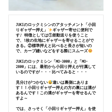
お
客
様
よ
JUKIのロックミシンのアタッチメント「小回
り
りギャザー押え」
ギャザー寄せに便利で
☆
す♪ 特徴としては①差動送りを使うこと
北
で、1枚の生地にギャザーを寄せることがで
九
きる。②標準押えと比べると長さが短いの
州
で、カーブ縫いなどをする際にスムーズ
市
の
JUKIのロックミシン「MO-3000」と「MO-
ミ
2800」には、最初から小回り押えが付属して
シ
いるのですが・・・比べてみると・・・

ン
専
見分けがつかない
違いは裏側にありま
門
す！！小回りギャザー押えの方の裏には溝が
店
あるんです！この溝がギャザーを寄せるんで
「ミ
すよ～

シ
ン
では、さっそく「小回りギャザー押え」を使
生