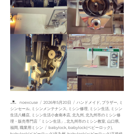
投
投
カ
noexcuse
2026年5月20日
ハンドメイド
,
ブラザー
,
ミ
稿
稿
テ
シンセール
,
ミシンメンテナンス
,
ミシン修理
,
ミシン生活
,
ミシン
者
日:
ゴ
生活八幡店
,
ミシン生活小倉南本店
,
北九州
,
北九州市のミシン修
リ
理・販売専門店「ミシン生活」
,
北九州市のミシン教室
,
山口県
,
ー
タ
福岡
,
職業用ミシン
babylock
,
babylock(ベビーロック)
,
グ
babylock(ベビーロック)北九州
,
babylock(べビーロック)正規代