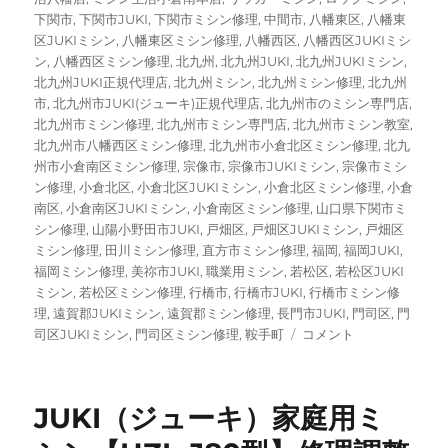
下関市
,
下関市JUKI
,
下関市ミシン修理
,
中間市
,
八幡東区
,
八幡東
区JUKIミシン
,
八幡東区ミシン修理
,
八幡西区
,
八幡西区JUKIミシ
ン
,
八幡西区ミシン修理
,
北九州
,
北九州JUKI
,
北九州JUKIミシン
,
北九州JUKI正規代理店
,
北九州ミシン
,
北九州ミシン修理
,
北九州
市
,
北九州市JUKI(ジューキ)正規代理店
,
北九州市のミシン専門店
,
北九州市ミシン修理
,
北九州市ミシン専門店
,
北九州市ミシン教室
,
北九州市八幡西区ミシン修理
,
北九州市小倉北区ミシン修理
,
北九
州市小倉南区ミシン修理
,
宗像市
,
宗像市JUKIミシン
,
宗像市ミシ
ン修理
,
小倉北区
,
小倉北区JUKIミシン
,
小倉北区ミシン修理
,
小倉
南区
,
小倉南区JUKIミシン
,
小倉南区ミシン修理
,
山口県下関市ミ
シン修理
,
山陽小野田市JUKI
,
戸畑区
,
戸畑区JUKIミシン
,
戸畑区
ミシン修理
,
田川ミシン修理
,
直方市ミシン修理
,
福岡
,
福岡JUKI
,
福岡ミシン修理
,
美祢市JUKI
,
職業用ミシン
,
若松区
,
若松区JUKI
ミシン
,
若松区ミシン修理
,
行橋市
,
行橋市JUKI
,
行橋市ミシン修
理
,
遠賀郡JUKIミシン
,
遠賀郡ミシン修理
,
長門市JUKI
,
門司区
,
門
【JUKI（ジ
司区JUKIミシン
,
門司区ミシン修理
,
鞍手町
コメント
ュ
ー
キ）
JUKI（ジューキ）家庭用ミ
HZL-
010N