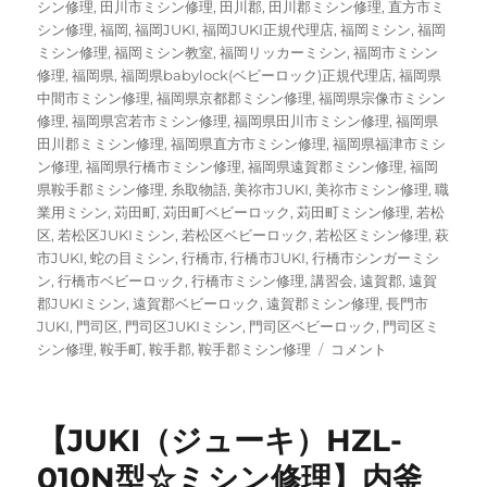
シン修理
,
田川市ミシン修理
,
田川郡
,
田川郡ミシン修理
,
直方市ミ
シン修理
,
福岡
,
福岡JUKI
,
福岡JUKI正規代理店
,
福岡ミシン
,
福岡
ミシン修理
,
福岡ミシン教室
,
福岡リッカーミシン
,
福岡市ミシン
修理
,
福岡県
,
福岡県babylock(ベビーロック)正規代理店
,
福岡県
中間市ミシン修理
,
福岡県京都郡ミシン修理
,
福岡県宗像市ミシン
修理
,
福岡県宮若市ミシン修理
,
福岡県田川市ミシン修理
,
福岡県
田川郡ミミシン修理
,
福岡県直方市ミシン修理
,
福岡県福津市ミシ
ン修理
,
福岡県行橋市ミシン修理
,
福岡県遠賀郡ミシン修理
,
福岡
県鞍手郡ミシン修理
,
糸取物語
,
美祢市JUKI
,
美祢市ミシン修理
,
職
業用ミシン
,
苅田町
,
苅田町ベビーロック
,
苅田町ミシン修理
,
若松
区
,
若松区JUKIミシン
,
若松区ベビーロック
,
若松区ミシン修理
,
萩
市JUKI
,
蛇の目ミシン
,
行橋市
,
行橋市JUKI
,
行橋市シンガーミシ
ン
,
行橋市ベビーロック
,
行橋市ミシン修理
,
講習会
,
遠賀郡
,
遠賀
郡JUKIミシン
,
遠賀郡ベビーロック
,
遠賀郡ミシン修理
,
長門市
JUKI
,
門司区
,
門司区JUKIミシン
,
門司区ベビーロック
,
門司区ミ
【ブ
シン修理
,
鞍手町
,
鞍手郡
,
鞍手郡ミシン修理
コメント
ラ
ザ
ー
【JUKI（ジューキ）HZL-
ペ
ー
010N型☆ミシン修理】内釜
ス