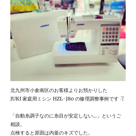
宗
像
市
の
お
客
様
よ
り
ご
依
頼
｜
北
北九州市小倉南区のお客様よりお預かりした
九
州
JUKI 家庭用ミシン HZL-J80 の修理調整事例です
の
ミ
「自動糸調子なのに糸目が安定しない…」というご
シ
ン
相談。
修
点検すると原因は内釜のキズでした。
理