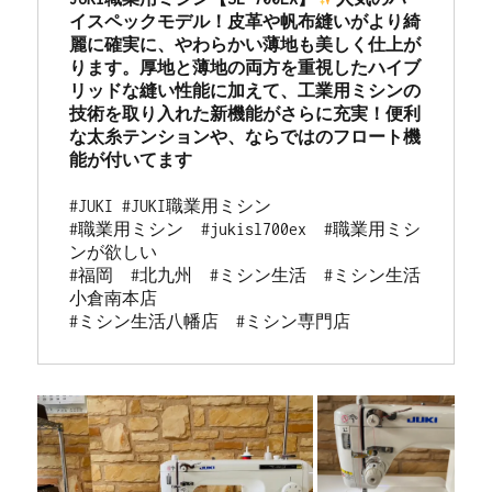
イスペックモデル！皮革や帆布縫いがより綺
麗に確実に、やわらかい薄地も美しく仕上が
ります。厚地と薄地の両方を重視したハイブ
リッドな縫い性能に加えて、工業用ミシンの
技術を取り入れた新機能がさらに充実！便利
な太糸テンションや、ならではのフロート機
#JUKI #JUKI職業用ミシン

#職業用ミシン　#jukisl700ex  #職業用ミシ
ンが欲しい 

#福岡　#北九州　#ミシン生活　#ミシン生活
小倉南本店 

#ミシン生活八幡店　#ミシン専門店