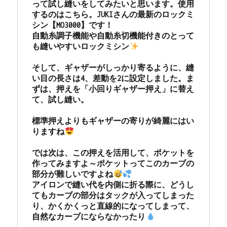
って試し縫いをしてみたいと思います。使用
活」
するのはこちら。JUKIさんの最新のロックミ
☆JUKI
シン【MO3000】です！

優
自動糸調子機能や自動糸切機能付きのとって
良
も縫いやすいロックミシン
販
売
そして、ギャザーがしっかり寄るように、縫
店
い目の長さは4、差動を2に設定しました。ま
認
ずは、押えを「小回りギャザー押え」に替え
定
て、試し縫い。

の
お
標準押えよりもギャザーの寄りが綺麗にはい
店
りますね
に
では次は、この押えを活用して、ポケットを
作ってみますよ～ポケットってこのカーブの
部分が難しいですよね
アイロンで縫い代を内側に折る際に、どうし
てもカーブの部分はタックが入ってしまった
り、かくかくっと直線的になってしまって、
自然なカーブにならなかったり