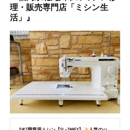
理・販売専門店「ミシン生
活」』
JUKI職業用ミシン【SL-700EX】
人気のハ