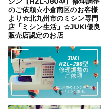
シン【HZL-J80型】修理調整
型
のご依頼☆小倉南区のお客様
☆
ミ
より☆北九州市のミシン専門
シ
ン
店「ミシン生活」☆JUKI優良
修
販売店認定のお店
理】
内
釜
交
換
で
糸
目
が
綺
麗
に
復
活
｜