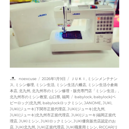
投
投
カ
noexcuse
2026年1月9日
ＪＵＫＩ
,
ミシンメンテナン
稿
稿
テ
ス
,
ミシン修理
,
ミシン生活
,
ミシン生活八幡店
,
ミシン生活小倉南
者
日:
ゴ
本店
,
北九州
,
北九州市のミシン修理・販売専門店「ミシン生活」
,
リ
タ
北九州市のミシン教室
,
山口県
,
福岡
babylock
,
babylock(ベ
ー
グ
ビーロック)北九州
,
babylockロックミシン
,
JANOME
,
JUKI
,
JUKI(ジューキ)下関市正規代理店
,
JUKI(ジューキ)北九州
,
JUKI(ジューキ)北九州市正規代理店
,
JUKI(ジューキ)福岡正規代
理店
,
JUKIミシン
,
JUKIロックミシン
,
JUKI優良販売店認定のお
店
,
JUKI北九州
,
JUKI正規代理店
,
JUKI職業用ミシン
,
RICCAR(リ