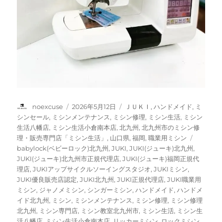
投
投
カ
noexcuse
2026年5月12日
ＪＵＫＩ
,
ハンドメイド
,
ミ
稿
稿
テ
シンセール
,
ミシンメンテナンス
,
ミシン修理
,
ミシン生活
,
ミシン
者
日:
ゴ
生活八幡店
,
ミシン生活小倉南本店
,
北九州
,
北九州市のミシン修
リ
タ
理・販売専門店「ミシン生活」
,
山口県
,
福岡
,
職業用ミシン
ー
グ
babylock(ベビーロック)北九州
,
JUKI
,
JUKI(ジューキ)北九州
,
JUKI(ジューキ)北九州市正規代理店
,
JUKI(ジューキ)福岡正規代
理店
,
JUKIアップサイクルソーイングスタジオ
,
JUKIミシン
,
JUKI優良販売店認定
,
JUKI北九州
,
JUKI正規代理店
,
JUKI職業用
ミシン
,
ジャノメミシン
,
シンガーミシン
,
ハンドメイド
,
ハンドメ
イド北九州
,
ミシン
,
ミシンメンテナンス
,
ミシン修理
,
ミシン修理
北九州
,
ミシン専門店
,
ミシン教室北九州市
,
ミシン生活
,
ミシン生
活八幡店
,
ミシン生活小倉南本店
,
リッカーミシン
,
ロックミシン
,