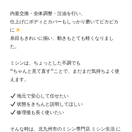
販
売
内釜交換・全体調整・注油を行い、
専
仕上げにボディとカバーもしっかり磨いてピカピカ
門
に
店
「ミ
糸目もきれいに揃い、動きもとても軽くなりまし
シ
た。
ン
生
活」
ミシンは、ちょっとした不調でも
に
“ちゃんと見て直す”ことで、まだまだ気持ちよく使
えます。
地元で安心して任せたい
状態をきちんと説明してほしい
修理後も長く使いたい
そんな時は、北九州市のミシン専門店 ミシン生活 に