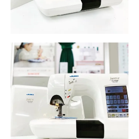
テ
ナ
ン
ス
｜
小
倉
北
区
の
お
客
様
よ
り
ご
依
頼|
北
九
州