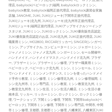
理店
,
babylock(ベビーロック)福岡
,
babylockロックミシン
,
babylock教室
,
babylock福岡正規代理店
,
babylock講習会実施
店舗
,
JANOME
,
JUKI
,
JUKI(ジューキ)下関市正規代理店
,
JUKI(ジューキ)北九州
,
JUKI(ジューキ)北九州市正規代理店
,
JUKI(ジューキ)福岡正規代理店
,
JUKIアップサイクルソーイング
スタジオ
,
JUKIミシン
,
JUKIロックミシン
,
JUKI優良販売店認定
,
JUKI優良販売店認定のお店
,
JUKI北九州
,
JUKI正規代理店
,
JUKI
職業用ミシン
,
MO2800
,
RICCAR(リッカー)
,
SINGER(シンガー)
ミシン
,
アップサイクル
,
コンピューターミシン
,
ジャガーミシン
,
ジャノメミシン
,
ジャノメ北九州
,
シンガーミシン
,
セール開催中
,
ハンドメイド
,
ハンドメイドマスク
,
ハンドメイド北九州
,
ブラザ
ー
,
ブラザーミシン
,
ブラザーミシン修理
,
ブラザー職業用ミシン
,
ベビーロック
,
ベビーロック北九州
,
ミシン
,
ミシンセール
,
ミシン
でハンドメイド
,
ミシンメンテナンス
,
ミシンを使ったハンドメイ
ド手作り教室
,
ミシン修理
,
ミシン修理北九州
,
ミシン修理福岡
,
ミ
シン北九州市
,
ミシン専門店
,
ミシン教室
,
ミシン教室北九州
,
ミシ
ン教室北九州市
,
ミシン生活
,
ミシン生活八幡店
,
ミシン生活小倉
南本店
,
リッカー
,
リッカーミシン
,
ロックミシン
,
ロックミシン修
理
,
ワークショップ
,
下関ミシン修理
,
下関市
,
下関市babylock(ベ
ビーロック)
,
下関市ミシン修理
,
下関市ミシン専門店
,
中間市
,
中間
市ミシン修理
,
京都郡
,
京都郡ミシン修理
,
八幡東区
,
八幡東区JUKI