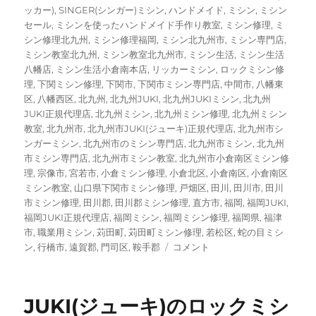
ッカー)
,
SINGER(シンガー)ミシン
,
ハンドメイド
,
ミシン
,
ミシン
セール
,
ミシンを使ったハンドメイド手作り教室
,
ミシン修理
,
ミ
シン修理北九州
,
ミシン修理福岡
,
ミシン北九州市
,
ミシン専門店
,
ミシン教室北九州
,
ミシン教室北九州市
,
ミシン生活
,
ミシン生活
八幡店
,
ミシン生活小倉南本店
,
リッカーミシン
,
ロックミシン修
理
,
下関ミシン修理
,
下関市
,
下関市ミシン専門店
,
中間市
,
八幡東
区
,
八幡西区
,
北九州
,
北九州JUKI
,
北九州JUKIミシン
,
北九州
JUKI正規代理店
,
北九州ミシン
,
北九州ミシン修理
,
北九州ミシン
教室
,
北九州市
,
北九州市JUKI(ジューキ)正規代理店
,
北九州市シ
ンガーミシン
,
北九州市のミシン専門店
,
北九州市ミシン
,
北九州
市ミシン専門店
,
北九州市ミシン教室
,
北九州市小倉南区ミシン修
理
,
宗像市
,
宮若市
,
小倉ミシン修理
,
小倉北区
,
小倉南区
,
小倉南区
ミシン教室
,
山口県下関市ミシン修理
,
戸畑区
,
田川
,
田川市
,
田川
市ミシン修理
,
田川郡
,
田川郡ミシン修理
,
直方市
,
福岡
,
福岡JUKI
,
福岡JUKI正規代理店
,
福岡ミシン
,
福岡ミシン修理
,
福岡県
,
福津
市
,
職業用ミシン
,
苅田町
,
苅田町ミシン修理
,
若松区
,
蛇の目ミシ
JUKI（ジ
ン
,
行橋市
,
遠賀郡
,
門司区
,
鞍手郡
コメント
ュ
ー
キ）
JUKI(ジューキ)のロックミシ
家