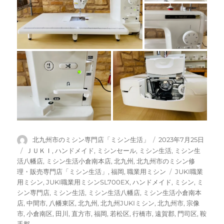
投
投
北九州市のミシン専門店「ミシン生活」
2023年7月25日
稿
稿
カ
ＪＵＫＩ
,
ハンドメイド
,
ミシンセール
,
ミシン生活
,
ミシン生
者
日:
テ
活八幡店
,
ミシン生活小倉南本店
,
北九州
,
北九州市のミシン修
ゴ
タ
理・販売専門店「ミシン生活」
,
福岡
,
職業用ミシン
JUKI職業
リ
グ
用ミシン
,
JUKI職業用ミシンSL700EX
,
ハンドメイド
,
ミシン
,
ミ
ー
シン専門店
,
ミシン生活
,
ミシン生活八幡店
,
ミシン生活小倉南本
店
,
中間市
,
八幡東区
,
北九州
,
北九州JUKIミシン
,
北九州市
,
宗像
市
,
小倉南区
,
田川
,
直方市
,
福岡
,
若松区
,
行橋市
,
遠賀郡
,
門司区
,
鞍
手郡