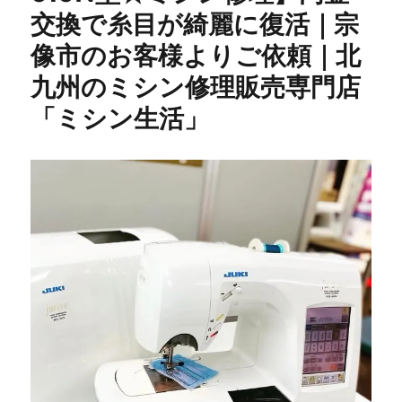
交換で糸目が綺麗に復活｜宗
セ
ッ
像市のお客様よりご依頼｜北
タ
ー
九州のミシン修理販売専門店
修
「ミシン生活」
理】
40
年
前
の
昭
和
レ
ト
ロ
ミ
シ
ン
を
メ
ン