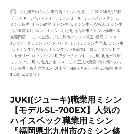
投
投
北九州市のミシン専門店「ミシン生活」
2023年8月16日
稿
稿
カ
ＪＵＫＩ
,
ハンドメイド
,
ミシンセール
,
ミシンメンテナンス
,
者
日:
テ
ミシン修理
,
ミシン教室
,
ミシン生活
,
ミシン生活八幡店
,
ミシン生
ゴ
活小倉南本店
,
ロックミシン
,
北九州
,
北九州市のミシン修理・販
リ
タ
売専門店「ミシン生活」
,
北九州市のミシン教室
,
福岡
JUKI
,
ー
グ
JUKIロックミシン
,
ハンドメイド
,
ミシン
,
ミシン専門店
,
ミシン生
活
,
ミシン生活八幡店
,
ミシン生活小倉南本店
,
ロックミシン用ア
クセサリー
,
ロックミシン用アタッチメント
,
北九州
,
北九州JUKI
ミシン
,
北九州市
,
北九州市JUKIミシン正規代理店
,
北九州市のミ
シン修理・販売専門店
,
小倉南区
,
小回りギャザー押え
,
福岡
,
福岡
JUKI
,
福岡県JUKI
JUKI(ジューキ)職業用ミシン
【モデルSL-700EX】人気の
ハイスペック職業用ミシン
『福岡県北九州市のミシン修