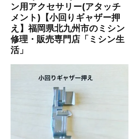
庭
ン用アクセサリー(アタッチ
用
メント)【小回りギャザー押
ミ
シ
え】福岡県北九州市のミシン
ン
【HZL-
修理・販売専門店「ミシン生
J80
活」
型】
修
理
調
整
の
ご
依
頼
☆
小
倉
南
区
の