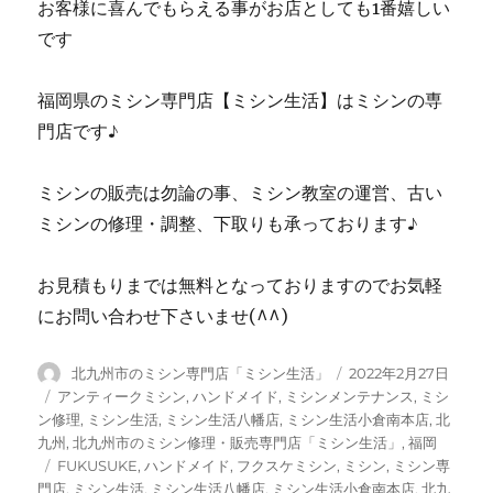
お客様に喜んでもらえる事がお店としても1番嬉しい
です
福岡県のミシン専門店【ミシン生活】はミシンの専
門店です♪
ミシンの販売は勿論の事、ミシン教室の運営、古い
ミシンの修理・調整、下取りも承っております♪
お見積もりまでは無料となっておりますのでお気軽
にお問い合わせ下さいませ(^^)
投
投
北九州市のミシン専門店「ミシン生活」
2022年2月27日
稿
稿
カ
アンティークミシン
,
ハンドメイド
,
ミシンメンテナンス
,
ミシ
者
日:
テ
ン修理
,
ミシン生活
,
ミシン生活八幡店
,
ミシン生活小倉南本店
,
北
ゴ
九州
,
北九州市のミシン修理・販売専門店「ミシン生活」
,
福岡
リ
タ
FUKUSUKE
,
ハンドメイド
,
フクスケミシン
,
ミシン
,
ミシン専
ー
グ
門店
,
ミシン生活
,
ミシン生活八幡店
,
ミシン生活小倉南本店
,
北九