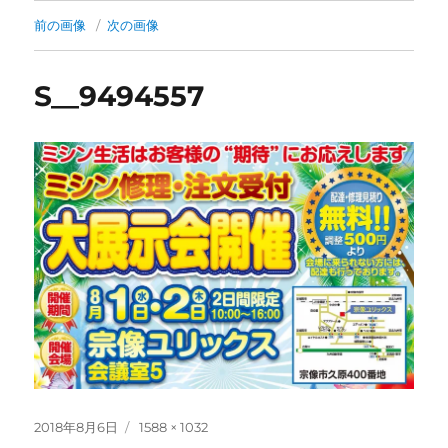
前の画像
次の画像
S__9494557
投
フ
2018年8月6日
1588 × 1032
稿
ル