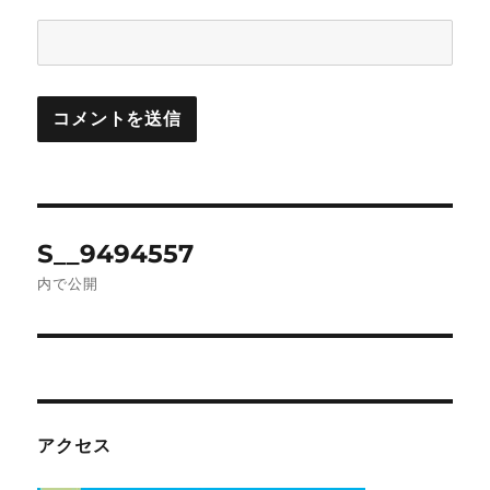
投
S__9494557
稿
内で公開
ナ
ビ
ゲ
アクセス
ー