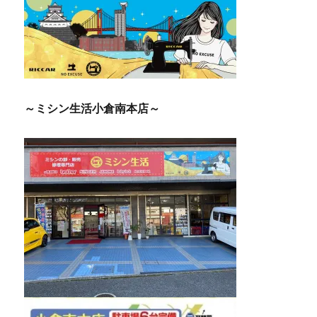
シ
ョ
ン
～ミシン生活小倉南本店～