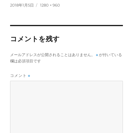
投
フ
2018年1月5日
1280 × 960
稿
ル
日:
サ
イ
ズ
コメントを残す
メールアドレスが公開されることはありません。
※
が付いている
欄は必須項目です
コメント
※