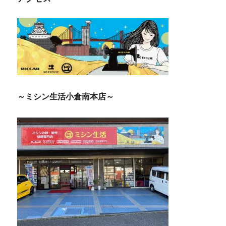
ー
シ
ョ
ン
～ミシン生活小倉南本店～