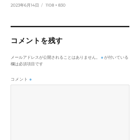
投
フ
2023年6月14日
1108 × 830
稿
ル
日:
サ
イ
ズ
コメントを残す
メールアドレスが公開されることはありません。
※
が付いている
欄は必須項目です
コメント
※