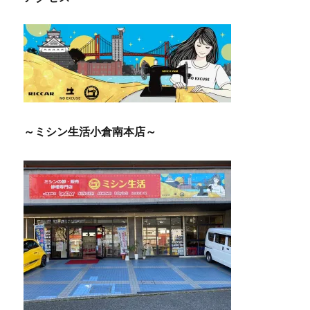
ー
シ
ョ
ン
～ミシン生活小倉南本店～