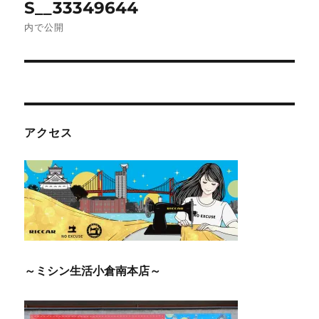
S__33349644
稿
内で公開
ナ
ビ
ゲ
アクセス
ー
シ
ョ
ン
～ミシン生活小倉南本店～