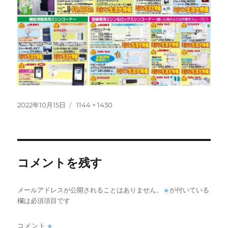
投
フ
2022年10月15日
1144 × 1430
稿
ル
日:
サ
イ
ズ
コメントを残す
メールアドレスが公開されることはありません。
※
が付いている
欄は必須項目です
コメント
※