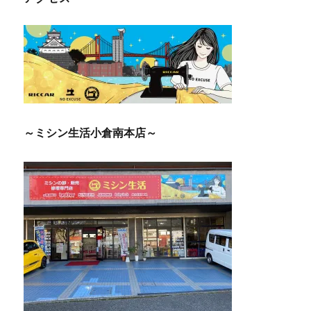
ー
シ
ョ
ン
～ミシン生活小倉南本店～