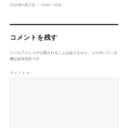
投
フ
2020年1月17日
1478 × 1108
稿
ル
日:
サ
イ
ズ
コメントを残す
メールアドレスが公開されることはありません。
※
が付いている
欄は必須項目です
コメント
※