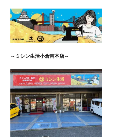
ー
シ
ョ
ン
～ミシン生活小倉南本店～