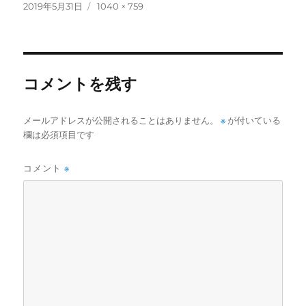
投
フ
2019年5月31日
1040 × 759
稿
ル
日:
サ
イ
ズ
コメントを残す
メールアドレスが公開されることはありません。
※
が付いている
欄は必須項目です
コメント
※