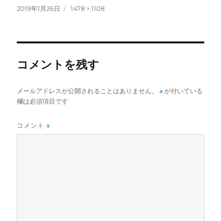
投
フ
2019年1月26日
1478 × 1108
稿
ル
日:
サ
イ
ズ
コメントを残す
メールアドレスが公開されることはありません。
※
が付いている
欄は必須項目です
コメント
※