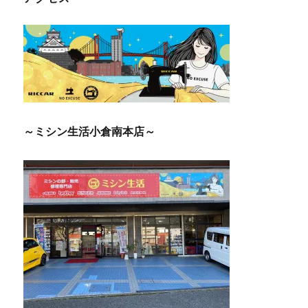
ー
シ
ョ
ン
～ミシン生活小倉南本店～