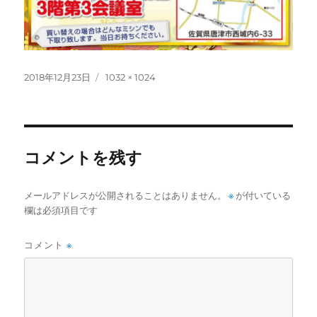
投
フ
2018年12月23日
1032 × 1024
稿
ル
日:
サ
イ
ズ
コメントを残す
メールアドレスが公開されることはありません。
※
が付いている
欄は必須項目です
コメント
※