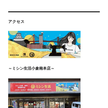
ビ
ゲ
アクセス
ー
シ
ョ
ン
～ミシン生活小倉南本店～