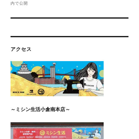
ナ
内で公開
ビ
ゲ
ー
アクセス
シ
ョ
ン
～ミシン生活小倉南本店～