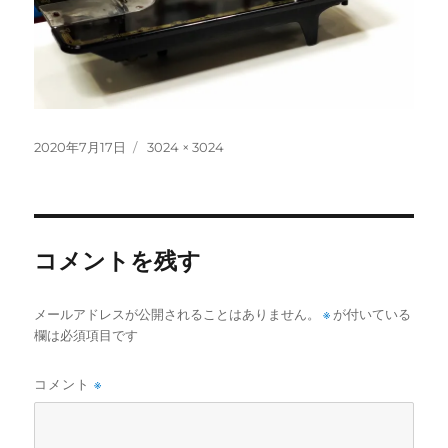
投
フ
2020年7月17日
3024 × 3024
稿
ル
日:
サ
イ
ズ
コメントを残す
メールアドレスが公開されることはありません。
※
が付いている
欄は必須項目です
コメント
※