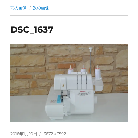
前の画像
次の画像
DSC_1637
投
フ
2018年1月10日
3872 × 2592