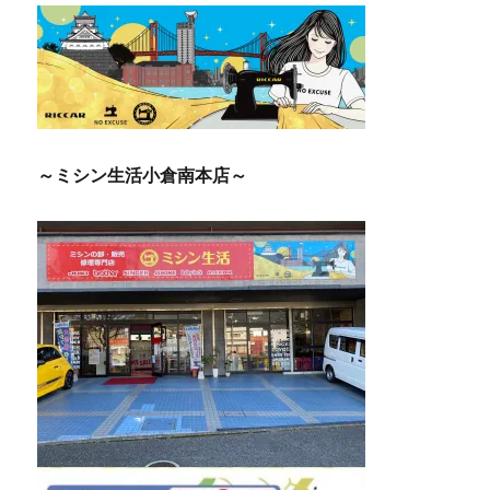
シ
ョ
ン
～ミシン生活小倉南本店～