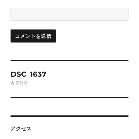
投
DSC_1637
稿
内で公開
ナ
ビ
ゲ
アクセス
ー