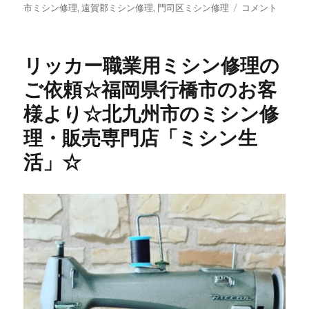
ご
市ミシン修理
,
遠賀郡ミシン修理
,
門司区ミシン修理
コメント
注
文
い
リッカー職業用ミシン修理の
た
だ
ご依頼☆福岡県行橋市のお客
い
様より☆北九州市のミシン修
た
ミ
理・販売専門店「ミシン生
シ
ン
活」☆
が
続々
入
荷！
専
門
店
だ
か
ら