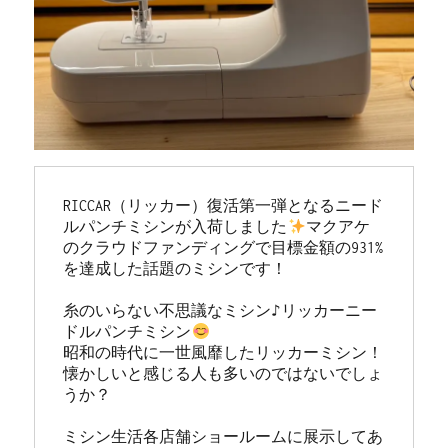
RICCAR（リッカー）復活第一弾となるニード
ルパンチミシンが入荷しました
マクアケ
のクラウドファンディングで目標金額の931%
を達成した話題のミシンです！

糸のいらない不思議なミシン♪リッカーニー
ドルパンチミシン
昭和の時代に一世風靡したリッカーミシン！
懐かしいと感じる人も多いのではないでしょ
うか？

ミシン生活各店舗ショールームに展示してあ