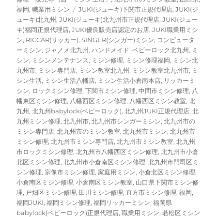
ー
タ
福岡
,
職業用ミシン
JUKI(ジューキ)下関市正規代理店
,
JUKI(ジ
グ
ューキ)北九州
,
JUKI(ジューキ)北九州市正規代理店
,
JUKI(ジュー
キ)福岡正規代理店
,
JUKI優良販売店認定のお店
,
JUKI職業用ミシ
ン
,
RICCAR(リッカー)
,
SINGER(シンガー)ミシン
,
コンピュータ
ーミシン
,
ジャノメ北九州
,
ハンドメイド
,
ベビーロック北九州
,
ミ
シン
,
ミシンメンテナンス
,
ミシン修理
,
ミシン修理福岡
,
ミシン北
九州市
,
ミシン専門店
,
ミシン教室北九州
,
ミシン教室北九州市
,
ミ
シン生活
,
ミシン生活八幡店
,
ミシン生活小倉南本店
,
リッカーミ
シン
,
ロックミシン修理
,
下関市ミシン修理
,
中間市ミシン修理
,
八
幡東区ミシン修理
,
八幡西区ミシン修理
,
八幡西区ミシン教室
,
北
九州
,
北九州babylock(ベビーロック)
,
北九州JUKI正規代理店
,
北
九州ミシン修理
,
北九州市
,
北九州市シンガーミシン
,
北九州市の
ミシン専門店
,
北九州市のミシン教室
,
北九州市ミシン
,
北九州市
ミシン修理
,
北九州市ミシン専門店
,
北九州市ミシン教室
,
北九州
市ロックミシン修理
,
北九州市八幡西区ミシン修理
,
北九州市小倉
北区ミシン修理
,
北九州市小倉南区ミシン修理
,
北九州市門司区ミ
シン修理
,
宗像市ミシン修理
,
家庭用ミシン
,
小倉北区ミシン修理
,
小倉南区ミシン修理
,
小倉南区ミシン教室
,
山口県下関市ミシン修
理
,
戸畑区ミシン修理
,
田川ミシン修理
,
直方市ミシン修理
,
福岡
,
福岡JUKI
,
福岡ミシン修理
,
福岡リッカーミシン
,
福岡県
babylock(ベビーロック)正規代理店
,
職業用ミシン
,
若松区ミシン