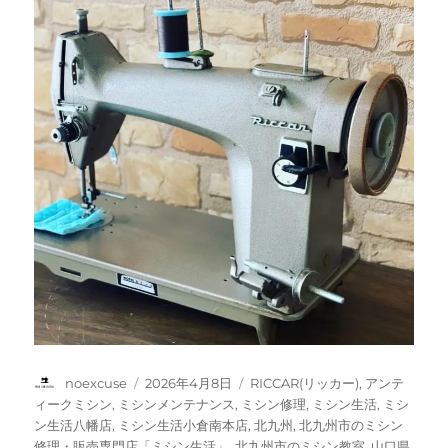
投
投
カ
noexcuse
2026年4月8日
RICCAR(リッカー)
,
アンテ
稿
稿
テ
ィークミシン
,
ミシンメンテナンス
,
ミシン修理
,
ミシン生活
,
ミシ
者
日:
ゴ
ン生活八幡店
,
ミシン生活小倉南本店
,
北九州
,
北九州市のミシン
リ
修理・販売専門店「ミシン生活」
,
北九州市のミシン教室
,
山口県
,