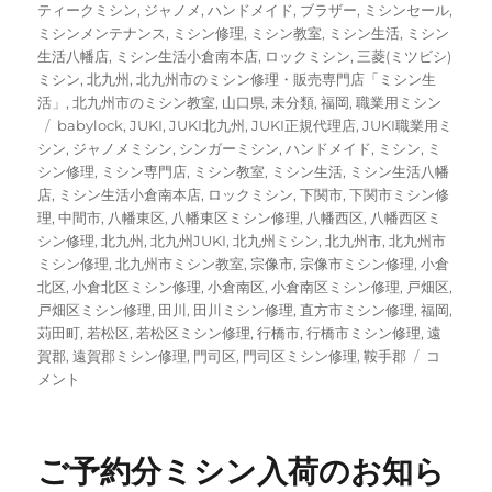
リ
ティークミシン
,
ジャノメ
,
ハンドメイド
,
ブラザー
,
ミシンセール
,
ー
ミシンメンテナンス
,
ミシン修理
,
ミシン教室
,
ミシン生活
,
ミシン
生活八幡店
,
ミシン生活小倉南本店
,
ロックミシン
,
三菱(ミツビシ)
ミシン
,
北九州
,
北九州市のミシン修理・販売専門店「ミシン生
活」
,
北九州市のミシン教室
,
山口県
,
未分類
,
福岡
,
職業用ミシン
タ
babylock
,
JUKI
,
JUKI北九州
,
JUKI正規代理店
,
JUKI職業用ミ
グ
シン
,
ジャノメミシン
,
シンガーミシン
,
ハンドメイド
,
ミシン
,
ミ
シン修理
,
ミシン専門店
,
ミシン教室
,
ミシン生活
,
ミシン生活八幡
店
,
ミシン生活小倉南本店
,
ロックミシン
,
下関市
,
下関市ミシン修
理
,
中間市
,
八幡東区
,
八幡東区ミシン修理
,
八幡西区
,
八幡西区ミ
シン修理
,
北九州
,
北九州JUKI
,
北九州ミシン
,
北九州市
,
北九州市
ミシン修理
,
北九州市ミシン教室
,
宗像市
,
宗像市ミシン修理
,
小倉
北区
,
小倉北区ミシン修理
,
小倉南区
,
小倉南区ミシン修理
,
戸畑区
,
戸畑区ミシン修理
,
田川
,
田川ミシン修理
,
直方市ミシン修理
,
福岡
,
苅田町
,
若松区
,
若松区ミシン修理
,
行橋市
,
行橋市ミシン修理
,
遠
年
賀郡
,
遠賀郡ミシン修理
,
門司区
,
門司区ミシン修理
,
鞍手郡
コ
末
メント
年
始
営
ご予約分ミシン入荷のお知ら
業