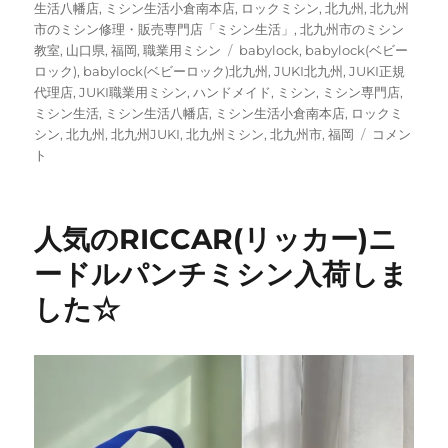
生活八幡店
,
ミシン生活小倉南本店
,
ロックミシン
,
北九州
,
北九州
市のミシン修理・販売専門店「ミシン生活」
,
北九州市のミシン
タ
教室
,
山口県
,
福岡
,
職業用ミシン
babylock
,
babylock(ベビー
グ
ロック)
,
babylock(ベビーロック)北九州
,
JUKI北九州
,
JUKI正規
代理店
,
JUKI職業用ミシン
,
ハンドメイド
,
ミシン
,
ミシン専門店
,
ミシン生活
,
ミシン生活八幡店
,
ミシン生活小倉南本店
,
ロックミ
ご
シン
,
北九州
,
北九州JUKI
,
北九州ミシン
,
北九州市
,
福岡
コメン
予
ト
約
分
ミ
人気のRICCAR(リッカー)ニ
シ
ン
ードルパンチミシン入荷しま
入
した☆
荷
の
お
知
ら
せ
｜