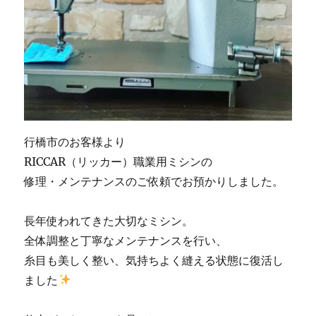
販
売
専
門
店
「ミ
シ
ン
生
行橋市のお客様より
活」】
に
RICCAR（リッカー）職業用ミシンの
修理・メンテナンスのご依頼でお預かりしました。
長年使われてきた大切なミシン。
全体調整と丁寧なメンテナンスを行い、
糸目も美しく整い、気持ちよく縫える状態に復活し
ました