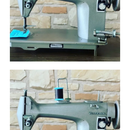
で
き
る
安
心
の
納
品
サ
ポ
ー
ト
【北
九
州
市
の
ミ
シ
ン
修
理・