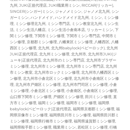
九州
,
JUKI正規代理店
,
JUKI職業用ミシン
,
RICCAR(リッカー)
,
SINGER(シンガー)ミシン
,
ジャノメミシン
,
ジャノメ北九州
,
シン
ガーミシン
,
ハンドメイド
,
ハンドメイド北九州
,
ミシン
,
ミシン修
理
,
ミシン修理北九州
,
ミシン専門店
,
ミシン教室北九州
,
ミシン生
活
,
ミシン生活八幡店
,
ミシン生活小倉南本店
,
リッカーミシン
,
下
関ミシン修理
,
下関市ミシン修理
,
下関市ミシン専門店
,
中間市ミ
シン修理
,
京都郡ミシン修理
,
八幡東区ミシン修理
,
八幡西区
,
八幡
西区ミシン修理
,
北九州
,
北九州babylock(ベビーロック)
,
北九州
JUKI正規代理店
,
北九州ミシン修理
,
北九州市
,
北九州市JUKI(ジ
ューキ)正規代理店
,
北九州市のミシン専門店
,
北九州市ブラザー
ミシン修理
,
北九州市ミシン修理
,
北九州市ミシン専門店
,
北九州
市ミシン教室
,
北九州市ロックミシン修理
,
北九州市八幡西区ミシ
ン修理
,
北九州市小倉北区ミシン修理
,
北九州市小倉南区ミシン修
理
,
北九州市戸畑区ミシン修理
,
北九州市門司区ミシン修理
,
小倉
ミシン修理
,
小倉北区ミシン修理
,
小倉南区
,
小倉南区ミシン修理
,
山口県下関市ミシン修理
,
戸畑区ミシン修理
,
田川ミシン修理
,
直
方市ミシン修理
,
福岡ミシン修理
,
福岡市ミシン修理
,
福岡県
babylock(ベビーロック)正規代理店
,
福岡県京都郡ミシン修理
,
福
岡県宗像市ミシン修理
,
福岡県田川市ミシン修理
,
福岡県田川郡ミ
ミシン修理
,
福岡県行橋市ミシン修理
,
福岡県遠賀郡ミシン修理
,
福岡県鞍手郡ミシン修理
,
職業用ミシン
,
若松区ミシン修理
,
行橋