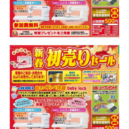
橋
市
の
お
客
様
よ
り
☆
北
九
州
市
の
ミ
シ
ン
修
理・
販
売
専