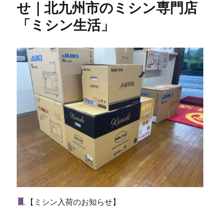
の
せ｜北九州市のミシン専門店
お
「ミシン生活」
知
ら
せ
⭐︎
北
九
州
市
の
ミ
シ
ン
専
門
店
「ミ
シ
ン
【ミシン入荷のお知らせ】
生
活」