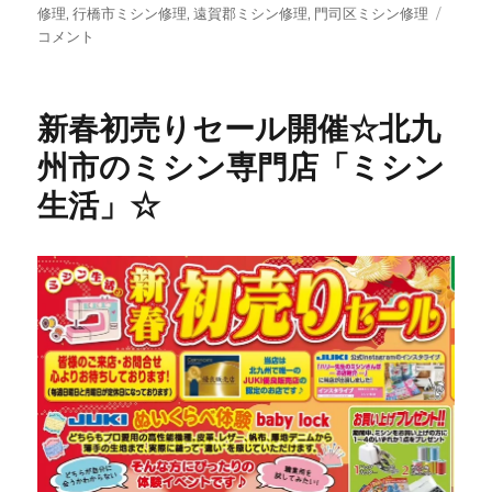
リ
修理
,
行橋市ミシン修理
,
遠賀郡ミシン修理
,
門司区ミシン修理
ッ
コメント
カ
ー
職
新春初売りセール開催☆北九
業
用
州市のミシン専門店「ミシン
ミ
生活」☆
シ
ン
修
理
の
ご
依
頼
☆
福
岡
県
行