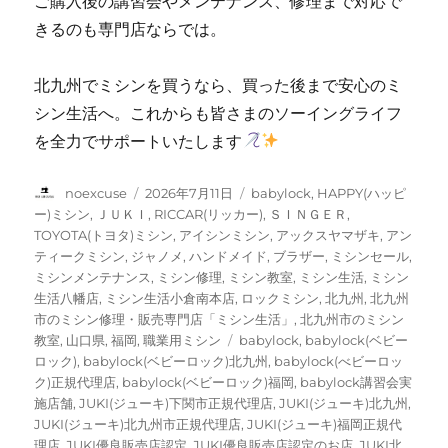
ご購入後の講習会やメンテナンス、修理まで対応で
きるのも専門店ならでは。
北九州でミシンを買うなら、買った後まで安心のミ
シン生活へ。これからも皆さまのソーイングライフ
を全力でサポートいたします
投
投
カ
noexcuse
2026年7月11日
babylock
,
HAPPY(ハッピ
稿
稿
テ
ー)ミシン
,
ＪＵＫＩ
,
RICCAR(リッカー)
,
ＳＩＮＧＥＲ
,
者
日:
ゴ
TOYOTA(トヨタ)ミシン
,
アイシンミシン
,
アックスヤマザキ
,
アン
リ
ティークミシン
,
ジャノメ
,
ハンドメイド
,
ブラザー
,
ミシンセール
,
ー
ミシンメンテナンス
,
ミシン修理
,
ミシン教室
,
ミシン生活
,
ミシン
生活八幡店
,
ミシン生活小倉南本店
,
ロックミシン
,
北九州
,
北九州
市のミシン修理・販売専門店「ミシン生活」
,
北九州市のミシン
タ
教室
,
山口県
,
福岡
,
職業用ミシン
babylock
,
babylock(ベビー
グ
ロック)
,
babylock(ベビーロック)北九州
,
babylock(べビーロッ
ク)正規代理店
,
babylock(ベビーロック)福岡
,
babylock講習会実
施店舗
,
JUKI(ジューキ)下関市正規代理店
,
JUKI(ジューキ)北九州
,
JUKI(ジューキ)北九州市正規代理店
,
JUKI(ジューキ)福岡正規代
理店
,
JUKI優良販売店認定
,
JUKI優良販売店認定のお店
,
JUKI北