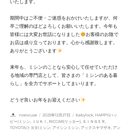
いたします。
期間中はご不便・ご迷惑をおかけいたしますが、何
卒ご理解のほどよろしくお願いいたします。今年も
皆様には大変お世話になりました
お客様のお陰で
お店は成り立っております。心から感謝致します。
ありがとうございます
来年も、ミシンのことなら安心して任せていただけ
る地域の専門店として、皆さまの「ミシンのある暮
らし」を全力でサポートしてまいります。
どうぞ良いお年をお迎えください
投
投
カ
noexcuse
2025年12月27日
babylock
,
HAPPY(ハッ
稿
稿
テ
ピー)ミシン
,
ＪＵＫＩ
,
RICCAR(リッカー)
,
ＳＩＮＧＥＲ
,
者
日:
ゴ
TOYOTA(トヨタ)ミシン
,
アイシンミシン
,
アックスヤマザキ
,
アン