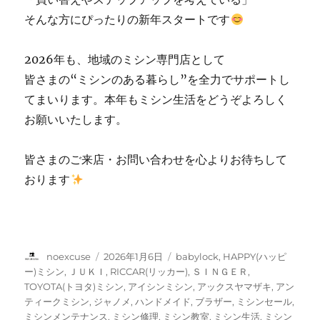
そんな方にぴったりの新年スタートです
2026年も、地域のミシン専門店として
皆さまの“ミシンのある暮らし”を全力でサポートし
てまいります。本年もミシン生活をどうぞよろしく
お願いいたします。
皆さまのご来店・お問い合わせを心よりお待ちして
おります
投
投
カ
noexcuse
2026年1月6日
babylock
,
HAPPY(ハッピ
稿
稿
テ
ー)ミシン
,
ＪＵＫＩ
,
RICCAR(リッカー)
,
ＳＩＮＧＥＲ
,
者
日:
ゴ
TOYOTA(トヨタ)ミシン
,
アイシンミシン
,
アックスヤマザキ
,
アン
リ
ティークミシン
,
ジャノメ
,
ハンドメイド
,
ブラザー
,
ミシンセール
,
ー
ミシンメンテナンス
,
ミシン修理
,
ミシン教室
,
ミシン生活
,
ミシン