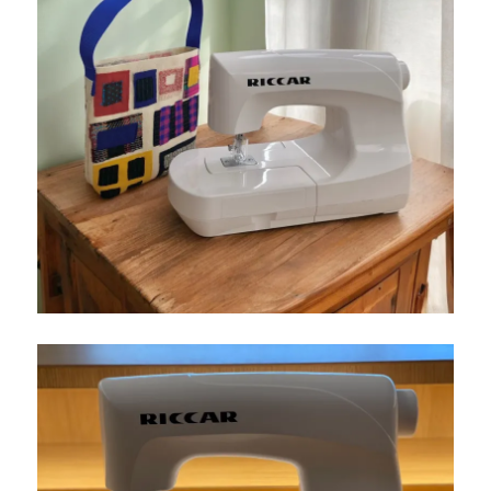
北
九
州
市
の
ミ
シ
ン
専
門
店
「ミ
シ
ン
生
活」
に