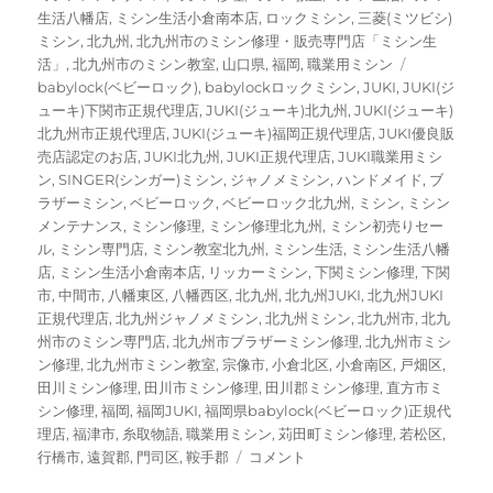
生活八幡店
,
ミシン生活小倉南本店
,
ロックミシン
,
三菱(ミツビシ)
ミシン
,
北九州
,
北九州市のミシン修理・販売専門店「ミシン生
タ
活」
,
北九州市のミシン教室
,
山口県
,
福岡
,
職業用ミシン
グ
babylock(ベビーロック)
,
babylockロックミシン
,
JUKI
,
JUKI(ジ
ューキ)下関市正規代理店
,
JUKI(ジューキ)北九州
,
JUKI(ジューキ)
北九州市正規代理店
,
JUKI(ジューキ)福岡正規代理店
,
JUKI優良販
売店認定のお店
,
JUKI北九州
,
JUKI正規代理店
,
JUKI職業用ミシ
ン
,
SINGER(シンガー)ミシン
,
ジャノメミシン
,
ハンドメイド
,
ブ
ラザーミシン
,
ベビーロック
,
ベビーロック北九州
,
ミシン
,
ミシン
メンテナンス
,
ミシン修理
,
ミシン修理北九州
,
ミシン初売りセー
ル
,
ミシン専門店
,
ミシン教室北九州
,
ミシン生活
,
ミシン生活八幡
店
,
ミシン生活小倉南本店
,
リッカーミシン
,
下関ミシン修理
,
下関
市
,
中間市
,
八幡東区
,
八幡西区
,
北九州
,
北九州JUKI
,
北九州JUKI
正規代理店
,
北九州ジャノメミシン
,
北九州ミシン
,
北九州市
,
北九
州市のミシン専門店
,
北九州市ブラザーミシン修理
,
北九州市ミシ
ン修理
,
北九州市ミシン教室
,
宗像市
,
小倉北区
,
小倉南区
,
戸畑区
,
田川ミシン修理
,
田川市ミシン修理
,
田川郡ミシン修理
,
直方市ミ
シン修理
,
福岡
,
福岡JUKI
,
福岡県babylock(ベビーロック)正規代
理店
,
福津市
,
糸取物語
,
職業用ミシン
,
苅田町ミシン修理
,
若松区
,
新
行橋市
,
遠賀郡
,
門司区
,
鞍手郡
コメント
春