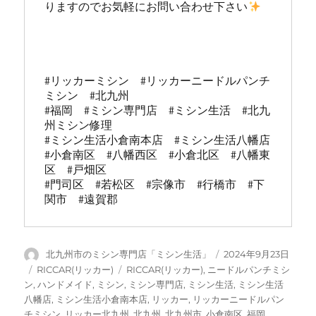
りますのでお気軽にお問い合わせ下さい
#リッカーミシン　#リッカーニードルパンチ
ミシン　#北九州

#福岡　#ミシン専門店　#ミシン生活　#北九
州ミシン修理 

#ミシン生活小倉南本店  #ミシン生活八幡店

#小倉南区　#八幡西区　#小倉北区　#八幡東
区　#戸畑区

#門司区　#若松区　#宗像市　#行橋市　#下
関市　#遠賀郡
投
投
北九州市のミシン専門店「ミシン生活」
2024年9月23日
稿
稿
カ
タ
RICCAR(リッカー)
RICCAR(リッカー)
,
ニードルパンチミシ
者
日:
テ
グ
ン
,
ハンドメイド
,
ミシン
,
ミシン専門店
,
ミシン生活
,
ミシン生活
ゴ
八幡店
,
ミシン生活小倉南本店
,
リッカー
,
リッカーニードルパン
リ
チミシン
,
リッカー北九州
,
北九州
,
北九州市
,
小倉南区
,
福岡