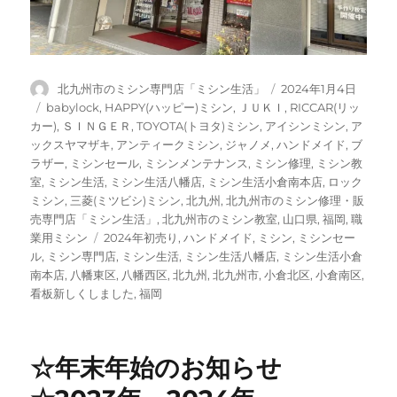
投
投
北九州市のミシン専門店「ミシン生活」
2024年1月4日
稿
稿
カ
babylock
,
HAPPY(ハッピー)ミシン
,
ＪＵＫＩ
,
RICCAR(リッ
者
日:
テ
カー)
,
ＳＩＮＧＥＲ
,
TOYOTA(トヨタ)ミシン
,
アイシンミシン
,
ア
ゴ
ックスヤマザキ
,
アンティークミシン
,
ジャノメ
,
ハンドメイド
,
ブ
リ
ラザー
,
ミシンセール
,
ミシンメンテナンス
,
ミシン修理
,
ミシン教
ー
室
,
ミシン生活
,
ミシン生活八幡店
,
ミシン生活小倉南本店
,
ロック
ミシン
,
三菱(ミツビシ)ミシン
,
北九州
,
北九州市のミシン修理・販
売専門店「ミシン生活」
,
北九州市のミシン教室
,
山口県
,
福岡
,
職
タ
業用ミシン
2024年初売り
,
ハンドメイド
,
ミシン
,
ミシンセー
グ
ル
,
ミシン専門店
,
ミシン生活
,
ミシン生活八幡店
,
ミシン生活小倉
南本店
,
八幡東区
,
八幡西区
,
北九州
,
北九州市
,
小倉北区
,
小倉南区
,
看板新しくしました
,
福岡
☆年末年始のお知らせ