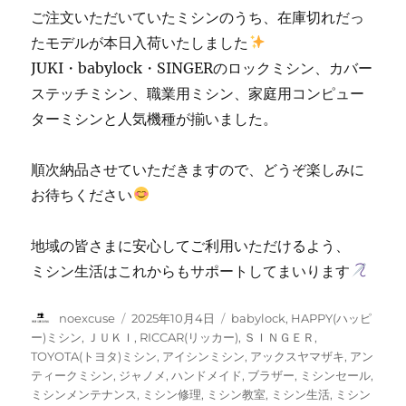
⭐︎
ご注文いただいていたミシンのうち、在庫切れだっ
に
たモデルが本日入荷いたしました
JUKI・babylock・SINGERのロックミシン、カバー
ステッチミシン、職業用ミシン、家庭用コンピュー
ターミシンと人気機種が揃いました。
順次納品させていただきますので、どうぞ楽しみに
お待ちください
地域の皆さまに安心してご利用いただけるよう、
ミシン生活はこれからもサポートしてまいります
投
投
カ
noexcuse
2025年10月4日
babylock
,
HAPPY(ハッピ
稿
稿
テ
ー)ミシン
,
ＪＵＫＩ
,
RICCAR(リッカー)
,
ＳＩＮＧＥＲ
,
者
日:
ゴ
TOYOTA(トヨタ)ミシン
,
アイシンミシン
,
アックスヤマザキ
,
アン
リ
ティークミシン
,
ジャノメ
,
ハンドメイド
,
ブラザー
,
ミシンセール
,
ー
ミシンメンテナンス
,
ミシン修理
,
ミシン教室
,
ミシン生活
,
ミシン