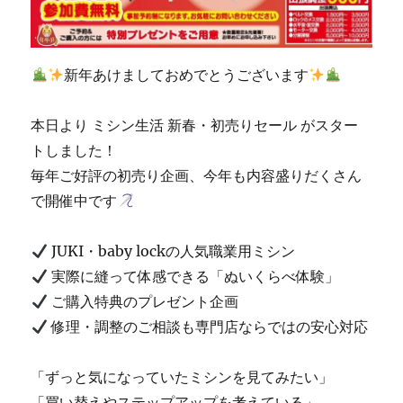
門
店
「ミ
シ
新年あけましておめでとうございます
ン
生
本日より ミシン生活 新春・初売りセール がスター
活」
☆
トしました！
に
毎年ご好評の初売り企画、今年も内容盛りだくさん
で開催中です
JUKI・baby lockの人気職業用ミシン
実際に縫って体感できる「ぬいくらべ体験」
ご購入特典のプレゼント企画
修理・調整のご相談も専門店ならではの安心対応
「ずっと気になっていたミシンを見てみたい」
「買い替えやステップアップを考えている」