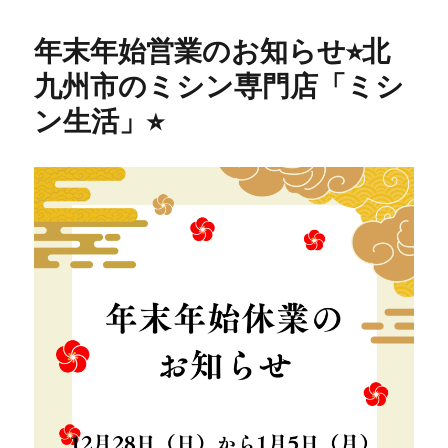
初
売
年末年始営業のお知らせ⭐︎北
り
セ
九州市のミシン専門店「ミシ
ー
ン生活」⭐︎
ル
開
催
☆
北
九
州
市
の
ミ
シ
ン
専
門
店
「ミ