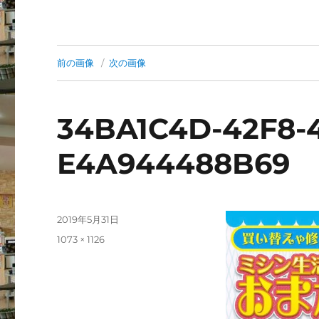
前の画像
次の画像
34BA1C4D-42F8-
E4A944488B69
投
2019年5月31日
稿
フ
1073 × 1126
日:
ル
サ
イ
ズ