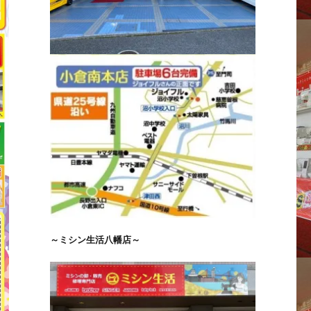
～ミシン生活八幡店～