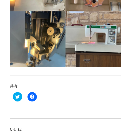
共有:
ク
F
リ
a
ッ
c
ク
e
し
b
て
o
T
o
w
k
i
で
いいね:
t
共