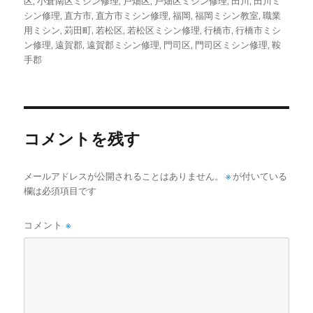
区
,
小倉南区ミシン修理
,
戸畑区
,
戸畑区ミシン修理
,
田川
,
田川ミ
シン修理
,
直方市
,
直方市ミシン修理
,
福岡
,
福岡ミシン教室
,
職業
用ミシン
,
苅田町
,
若松区
,
若松区ミシン修理
,
行橋市
,
行橋市ミシ
ン修理
,
遠賀郡
,
遠賀郡ミシン修理
,
門司区
,
門司区ミシン修理
,
鞍
手郡
コメントを残す
メールアドレスが公開されることはありません。
※
が付いている
欄は必須項目です
コメント
※