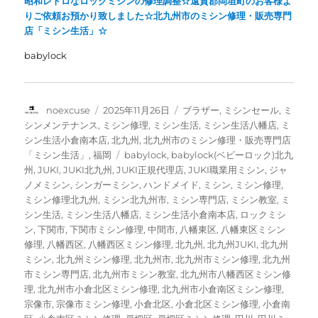
昭和レトロなロックミシンの修理調整☆遠賀郡岡垣町のお客様よ
りご依頼お預かり致しました☆北九州市のミシン修理・販売専門
店「ミシン生活」☆
babylock
投
投
カ
noexcuse
2025年11月26日
ブラザー
,
ミシンセール
,
ミ
稿
稿
テ
シンメンテナンス
,
ミシン修理
,
ミシン生活
,
ミシン生活八幡店
,
ミ
者
日:
ゴ
シン生活小倉南本店
,
北九州
,
北九州市のミシン修理・販売専門店
リ
タ
「ミシン生活」
,
福岡
babylock
,
babylock(ベビーロック)北九
ー
グ
州
,
JUKI
,
JUKI北九州
,
JUKI正規代理店
,
JUKI職業用ミシン
,
ジャ
ノメミシン
,
シンガーミシン
,
ハンドメイド
,
ミシン
,
ミシン修理
,
ミシン修理北九州
,
ミシン北九州市
,
ミシン専門店
,
ミシン教室
,
ミ
シン生活
,
ミシン生活八幡店
,
ミシン生活小倉南本店
,
ロックミシ
ン
,
下関市
,
下関市ミシン修理
,
中間市
,
八幡東区
,
八幡東区ミシン
修理
,
八幡西区
,
八幡西区ミシン修理
,
北九州
,
北九州JUKI
,
北九州
ミシン
,
北九州ミシン修理
,
北九州市
,
北九州市ミシン修理
,
北九州
市ミシン専門店
,
北九州市ミシン教室
,
北九州市八幡西区ミシン修
理
,
北九州市小倉北区ミシン修理
,
北九州市小倉南区ミシン修理
,
宗像市
,
宗像市ミシン修理
,
小倉北区
,
小倉北区ミシン修理
,
小倉南