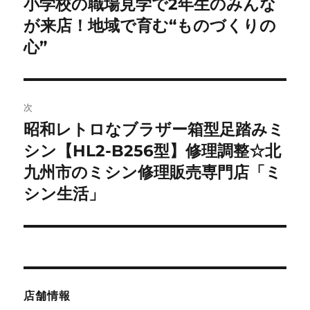
小学校の職場見学で2年生のみんな
前
の
が来店！地域で育む“ものづくりの
ナ
投
心”
ビ
稿:
ゲ
次
ー
昭和レトロなブラザー箱型足踏みミ
次
シ
の
シン【HL2-B256型】修理調整☆北
投
ョ
九州市のミシン修理販売専門店「ミ
稿:
シン生活」
ン
店舗情報