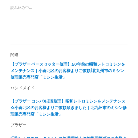
t
有
e
す
読み込み中…
r
る
で
に
共
は
有
ク
(
リ
新
ッ
し
ク
い
し
ウ
て
ィ
く
ン
だ
関連
ド
さ
ウ
い
で
(
【ブラザー ペースセッター修理】40年前の昭和レトロミシンを
開
新
メンテナンス｜小倉北区のお客様よりご依頼|北九州市のミシン
き
し
ま
い
修理販売専門店「ミシン生活」
す
ウ
)
ィ
ン
ハンドメイド
ド
ウ
で
【ブラザー コンパルDX修理】昭和レトロミシンをメンテナンス
開
き
☆小倉北区のお客様よりご依頼頂きました｜北九州市のミシン修
ま
理販売専門店「ミシン生活」
す
)
ブラザー