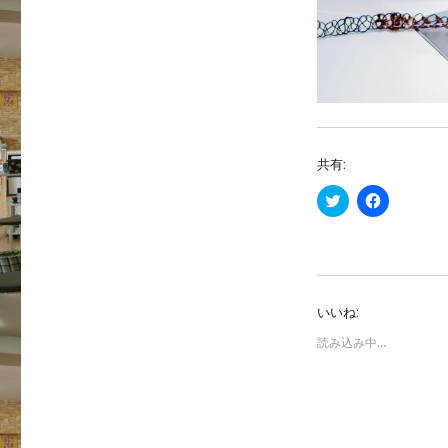
共有:
ク
F
リ
a
ッ
c
ク
e
し
b
て
o
T
o
w
k
i
で
いいね:
t
共
t
有
e
す
読み込み中…
r
る
で
に
共
は
有
ク
(
リ
新
ッ
し
ク
い
し