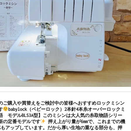
のご購入や買替えをご検討中の皆様へおすすめロックミシン
す
babylock（ベビーロック）2本針4本糸オーバーロックミ
語　モデルBLS3A型】このミシンは大人気の糸取物語シリー
新の定番モデルです
 押え上がり量が6mmで、これまでの機
0%もアップしています。だから厚い生地の重なる部分も、押