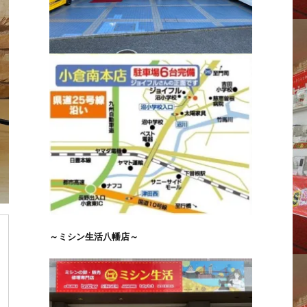
～ミシン生活八幡店～