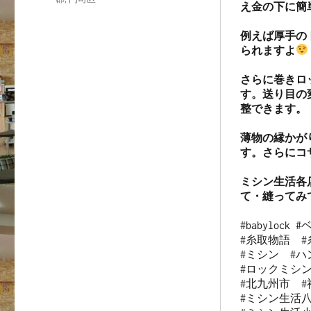
え金の下に簡
例えば厚手の
られますよ
さらに巻きロ
す。送り目の
整できます。

薄物の縁かが
す。さらにコ
ミシン生活各
て・縫ってみ
#babylock
#糸取物語　#糸
#ミシン　#ハ
#ロックミシン
#北九州市　#
#ミシン生活八