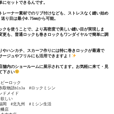
単にセットできるんです。

トレーナー素材でのリブ付けなども、ストレスなく縫い始め
 送り目は最小0.75mmから可能。

ックを使うことで、より高密度で美しい縫い目が実現しま
変更も、普通ロックも巻きロックもワンダイヤルで簡単に調
りやハンカチ、スカーフ作りには特に巻きロックが最適で
サージュやフリルにも活用できますよ！
店舗内のショールームに展示されてます。お気軽に来て・見
て下さい
 #ベビーロック

取物語bls3a  #ロックミシン

ンドメイド

欲しい

福岡　#北九州　#ミシン生活

幡店
