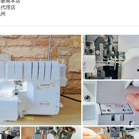
倉南本店

規代理店

九州