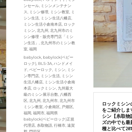
日:
テ
ンセール
,
ミシンメンテナン
ゴ
ス
,
ミシン修理
,
ミシン教室
,
ミ
リ
シン生活
,
ミシン生活八幡店
,
ー
ミシン生活小倉南本店
,
ロック
ミシン
,
北九州
,
北九州市のミ
シン修理・販売専門店「ミシ
ン生活」
,
北九州市のミシン教
室
,
福岡
タ
babylock
,
babylock(ベビー
グ
ロック)
,
BLS-3A
,
ハンドメイ
ド
,
ベビーロック
,
ミシン
,
ミシ
ン専門店
,
ミシン生活
,
ミシン
生活八幡店
,
ミシン生活小倉南
本店
,
ロックミシン
,
九州最大
級のミシン展示台数
,
八幡西
区
,
北九州
,
北九州市
,
北九州市
ロックミシン
ミシン教室
,
小倉南区
,
戸畑区
,
をご紹介しま
福岡
,
福岡市
,
福岡県
シン【糸取物
babylock(ベビーロック)正規
ズの中でも最
代理店
,
糸取物語
,
行橋市
,
遠賀
種と比べて2
郡
,
門司区