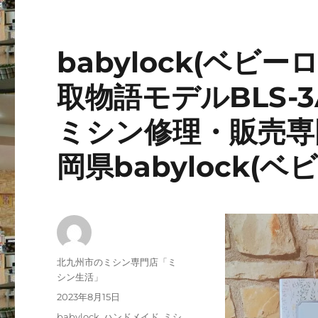
babylock(ベビ
取物語モデルBLS-
ミシン修理・販売専
岡県babylock(
投
北九州市のミシン専門店「ミ
稿
シン生活」
者
投
2023年8月15日
稿
カ
babylock
,
ハンドメイド
,
ミシ