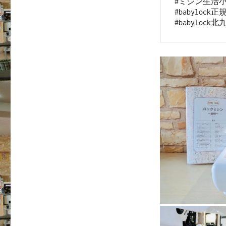
#ミシン生活小
#babylock正
#babylock北