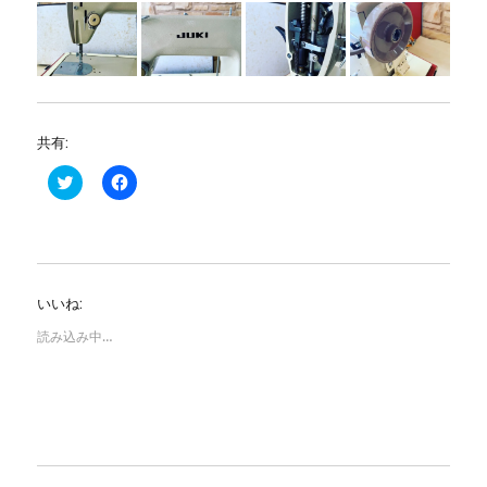
共有:
ク
F
リ
a
ッ
c
ク
e
し
b
て
o
T
o
w
k
i
で
いいね:
t
共
t
有
e
す
読み込み中…
r
る
で
に
共
は
有
ク
(
リ
新
ッ
し
ク
い
し
ウ
て
ィ
く