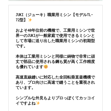
JUKI（ジューキ）職業用ミシン【モデルTL-
72型】
およそ40年位前の機種で、工業用ミシンで世
界一のJUKIが一般家庭で使用できるミシンと
して市場に送り出した職業用ミシンの初期型
です。

本体は工業用ミシンと同様に鋳物で非常に頑
丈で部品に使用される鋼も質が高く工作精度
も優れています
高速直線縫いに対応した全回転垂直釜機構で
あり、プロ向けに高速で縫うことを重視され
ています。

シンプルな外見もよりプロっぽくてカッコイ
イですよね