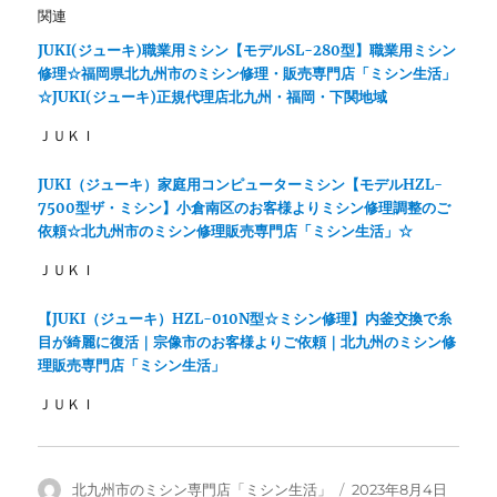
ン
だ
関連
ド
さ
ウ
い
で
(
JUKI(ジューキ)職業用ミシン【モデルSL-280型】職業用ミシン
開
新
修理☆福岡県北九州市のミシン修理・販売専門店「ミシン生活」
き
し
ま
い
☆JUKI(ジューキ)正規代理店北九州・福岡・下関地域
す
ウ
)
ィ
ン
ＪＵＫＩ
ド
ウ
で
JUKI（ジューキ）家庭用コンピューターミシン【モデルHZL-
開
き
7500型ザ・ミシン】小倉南区のお客様よりミシン修理調整のご
ま
依頼☆北九州市のミシン修理販売専門店「ミシン生活」☆
す
)
ＪＵＫＩ
【JUKI（ジューキ）HZL-010N型☆ミシン修理】内釜交換で糸
目が綺麗に復活｜宗像市のお客様よりご依頼｜北九州のミシン修
理販売専門店「ミシン生活」
ＪＵＫＩ
投
投
北九州市のミシン専門店「ミシン生活」
2023年8月4日