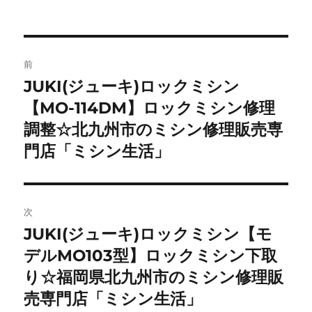
投
前
稿
JUKI(ジューキ)ロックミシン
前
の
【MO-114DM】ロックミシン修理
ナ
投
調整☆北九州市のミシン修理販売専
ビ
稿:
門店「ミシン生活」
ゲ
ー
次
シ
JUKI(ジューキ)ロックミシン【モ
次
ョ
の
デルMO103型】ロックミシン下取
投
り☆福岡県北九州市のミシン修理販
ン
稿:
売専門店「ミシン生活」