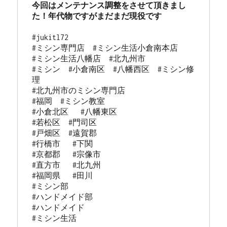
今回はメンテナンス調整をさせて頂きまし
#jukitl72 

#ミシン専門店  #ミシン生活小倉南本店 

#ミシン生活八幡店  #北九州市 

#ミシン  #小倉南区  #八幡西区  #ミシン修
理 

#北九州市のミシン専門店 

#福岡  #ミシン教室   

#小倉北区   #八幡東区 

#若松区  #門司区  

#戸畑区  #遠賀郡  

#行橋市   #下関  

#京都郡   #宗像市  

#直方市   #北九州 

#福岡県   #田川

#ミシン部

#ハンドメイド部

#ハンドメイド

#ミシン生活
