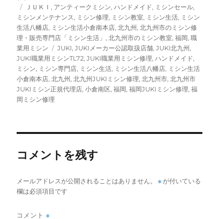
稿
稿
カ
ＪＵＫＩ
,
アンティークミシン
,
ハンドメイド
,
ミシンセール
,
者
日:
テ
ミシンメンテナンス
,
ミシン修理
,
ミシン教室
,
ミシン生活
,
ミシン
ゴ
生活八幡店
,
ミシン生活小倉南本店
,
北九州
,
北九州市のミシン修
リ
理・販売専門店「ミシン生活」
,
北九州市のミシン教室
,
福岡
,
職
ー
タ
業用ミシン
JUKI
,
JUKIメーカー公認取扱店舗
,
JUKI北九州
,
グ
JUKI職業用ミシンTL72
,
JUKI職業用ミシン修理
,
ハンドメイド
,
ミシン
,
ミシン専門店
,
ミシン生活
,
ミシン生活八幡店
,
ミシン生活
小倉南本店
,
北九州
,
北九州JUKIミシン修理
,
北九州市
,
北九州市
JUKIミシン正規代理店
,
小倉南区
,
福岡
,
福岡JUKIミシン修理
,
福
岡ミシン修理
コメントを残す
メールアドレスが公開されることはありません。
※
が付いている
欄は必須項目です
コメント
※