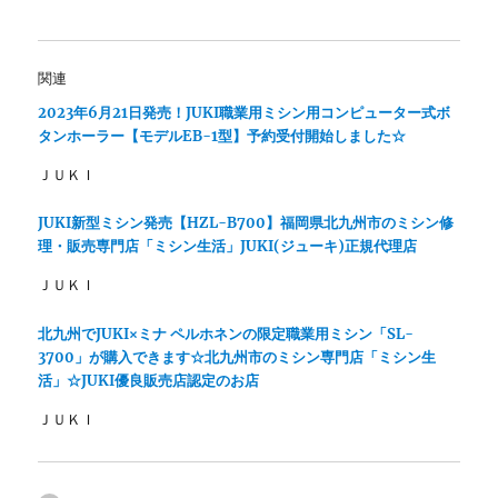
し
ク
い
し
ウ
て
ィ
く
ン
だ
関連
ド
さ
ウ
い
で
(
2023年6月21日発売！JUKI職業用ミシン用コンピューター式ボ
開
新
タンホーラー【モデルEB-1型】予約受付開始しました☆
き
し
ま
い
す
ウ
ＪＵＫＩ
)
ィ
ン
ド
JUKI新型ミシン発売【HZL-B700】福岡県北九州市のミシン修
ウ
で
理・販売専門店「ミシン生活」JUKI(ジューキ)正規代理店
開
き
ま
ＪＵＫＩ
す
)
北九州でJUKI×ミナ ペルホネンの限定職業用ミシン「SL-
3700」が購入できます☆北九州市のミシン専門店「ミシン生
活」☆JUKI優良販売店認定のお店
ＪＵＫＩ