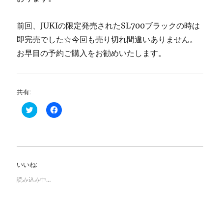
前回、JUKIの限定発売されたSL700ブラックの時は
即完売でした☆今回も売り切れ間違いありません。
お早目の予約ご購入をお勧めいたします。
共有:
ク
F
リ
a
ッ
c
ク
e
し
b
て
o
T
o
w
k
i
で
いいね:
t
共
t
有
e
す
読み込み中…
r
る
で
に
共
は
有
ク
(
リ
新
ッ