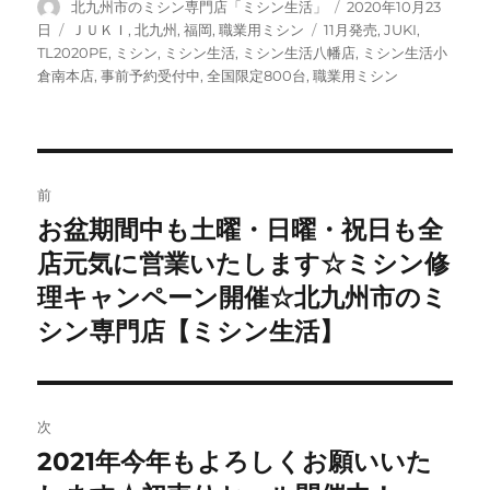
投
投
北九州市のミシン専門店「ミシン生活」
2020年10月23
稿
稿
カ
タ
日
ＪＵＫＩ
,
北九州
,
福岡
,
職業用ミシン
11月発売
,
JUKI
,
者
日:
テ
グ
TL2020PE
,
ミシン
,
ミシン生活
,
ミシン生活八幡店
,
ミシン生活小
ゴ
倉南本店
,
事前予約受付中
,
全国限定800台
,
職業用ミシン
リ
ー
投
前
稿
お盆期間中も土曜・日曜・祝日も全
前
の
店元気に営業いたします☆ミシン修
ナ
投
理キャンペーン開催☆北九州市のミ
ビ
稿:
シン専門店【ミシン生活】
ゲ
ー
次
シ
2021年今年もよろしくお願いいた
次