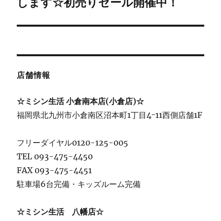
ョ
の
します☆初売りセール開催中！
投
ン
稿:
店舗情報
☆ミシン生活 小倉南本店(小倉店)☆
福岡県北九州市小倉南区沼本町1丁目4ｰ11西側店舗1F
フリーダイヤル0120-125-005
TEL 093-475-4450
FAX 093-475-4451
駐車場6台完備・キッズルーム完備
☆ミシン生活 八幡店☆