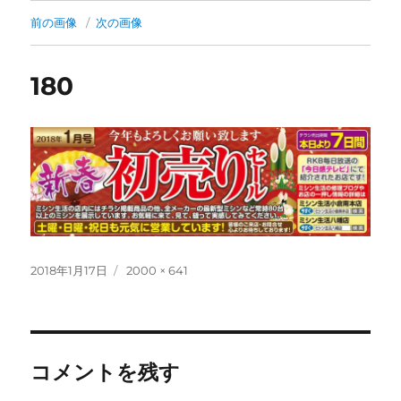
前の画像
次の画像
180
投
フ
2018年1月17日
2000 × 641
稿
ル
日:
サ
イ
ズ
コメントを残す