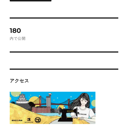
投
180
稿
内で公開
ナ
ビ
ゲ
アクセス
ー
シ
ョ
ン