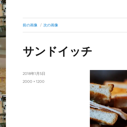
前の画像
次の画像
サンドイッチ
投
2018年1月5日
稿
フ
2000 × 1200
日:
ル
サ
イ
ズ