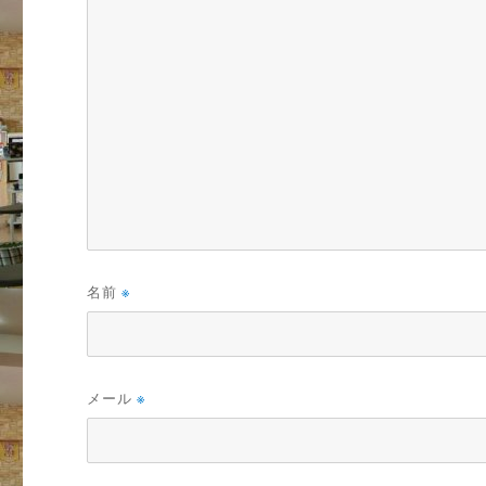
名前
※
メール
※