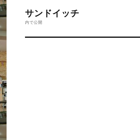
投
サンドイッチ
稿
内で公開
ナ
ビ
ゲ
ー
シ
ョ
ン