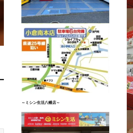
～ミシン生活八幡店～