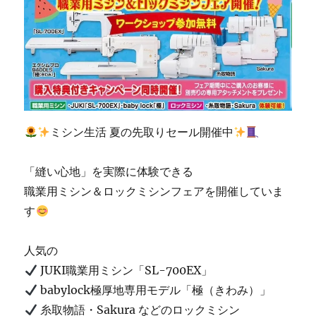
ク
ミ
シ
ン
を
整
備
し
ミシン生活 夏の先取りセール開催中
ま
し
た
「縫い心地」を実際に体験できる
☆
職業用ミシン＆ロックミシンフェアを開催していま
北
九
す
州
市
人気の
の
ミ
JUKI職業用ミシン「SL-700EX」
シ
babylock極厚地専用モデル「極（きわみ）」
ン
糸取物語・Sakura などのロックミシン
修