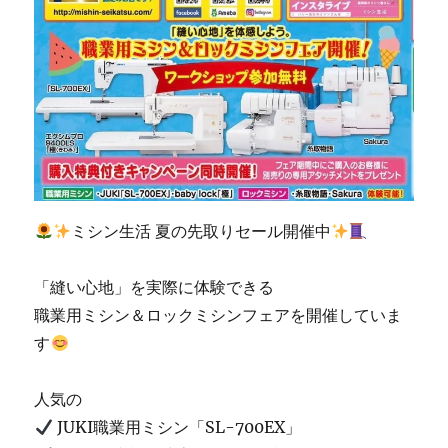
ッ
ク
ミ
シ
ン
体
験
会
も
同
時
ミシン生活 夏の先取りセール開催中
開
催
☆
「縫い心地」を実際に体験できる
北
職業用ミシン＆ロックミシンフェアを開催していま
九
州
す
市
の
人気の
ミ
シ
JUKI職業用ミシン「SL-700EX」
ン