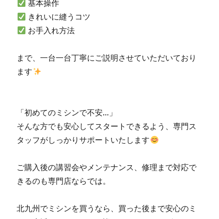
基本操作
ン
きれいに縫うコツ
修
理
お手入れ方法
販
売
まで、一台一台丁寧にご説明させていただいており
専
門
ます
店
「ミ
シ
ン
「初めてのミシンで不安…」
生
そんな方でも安心してスタートできるよう、専門ス
活」
タッフがしっかりサポートいたします
☆
に
ご購入後の講習会やメンテナンス、修理まで対応で
きるのも専門店ならでは。
北九州でミシンを買うなら、買った後まで安心のミ