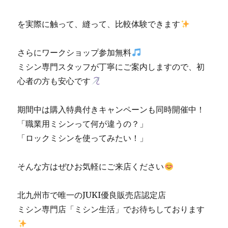
理
販
を実際に触って、縫って、比較体験できます
売
専
門
さらにワークショップ参加無料
店
ミシン専門スタッフが丁寧にご案内しますので、初
「ミ
心者の方も安心です
シ
ン
生
期間中は購入特典付きキャンペーンも同時開催中！
活」
「職業用ミシンって何が違うの？」
☆
小
「ロックミシンを使ってみたい！」
倉
南
そんな方はぜひお気軽にご来店ください
区
の
お
北九州市で唯一のJUKI優良販売店認定店
客
ミシン専門店「ミシン生活」でお待ちしております
様
か