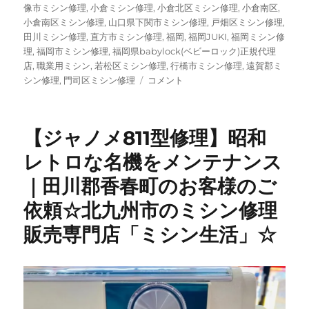
像市ミシン修理
,
小倉ミシン修理
,
小倉北区ミシン修理
,
小倉南区
,
小倉南区ミシン修理
,
山口県下関市ミシン修理
,
戸畑区ミシン修理
,
田川ミシン修理
,
直方市ミシン修理
,
福岡
,
福岡JUKI
,
福岡ミシン修
理
,
福岡市ミシン修理
,
福岡県babylock(ベビーロック)正規代理
店
,
職業用ミシン
,
若松区ミシン修理
,
行橋市ミシン修理
,
遠賀郡ミ
【昭
シン修理
,
門司区ミシン修理
コメント
和
レ
ト
【ジャノメ811型修理】昭和
ロ】
50
レトロな名機をメンテナンス
年
｜田川郡香春町のお客様のご
以
上
依頼☆北九州市のミシン修理
前
の
販売専門店「ミシン生活」☆
三
菱
ビ
ン
テ