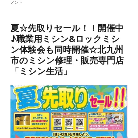
九
メント
州
の
ミ
夏☆先取りセール！！開催中
シ
ン
♪職業用ミシン&ロックミシ
修
ン体験会も同時開催☆北九州
理】
約
市のミシン修理・販売専門店
60
年
「ミシン生活」
前
の
ブ
ラ
ザ
ー
ア
ン
テ
ィ
ー