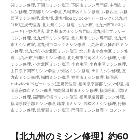
関ミシン修理
,
下関市ミシン修理
,
下関市ミシン専門店
,
中間市ミ
シン修理
,
京都郡ミシン修理
,
八幡東区ミシン修理
,
八幡西区
,
八幡
西区ミシン修理
,
北九州
,
北九州babylock(ベビーロック)
,
北九州
JUKI正規代理店
,
北九州ミシン修理
,
北九州市
,
北九州市JUKI(ジ
ューキ)正規代理店
,
北九州市のミシン専門店
,
北九州市ブラザー
ミシン修理
,
北九州市ミシン修理
,
北九州市ミシン専門店
,
北九州
市ミシン教室
,
北九州市ロックミシン修理
,
北九州市八幡西区ミシ
ン修理
,
北九州市小倉北区ミシン修理
,
北九州市小倉南区ミシン修
理
,
北九州市戸畑区ミシン修理
,
北九州市門司区ミシン修理
,
小倉
ミシン修理
,
小倉北区ミシン修理
,
小倉南区
,
小倉南区ミシン修理
,
山口県下関市ミシン修理
,
戸畑区ミシン修理
,
田川ミシン修理
,
直
方市ミシン修理
,
福岡ミシン修理
,
福岡市ミシン修理
,
福岡県
babylock(ベビーロック)正規代理店
,
福岡県京都郡ミシン修理
,
福
岡県宗像市ミシン修理
,
福岡県田川市ミシン修理
,
福岡県田川郡ミ
ミシン修理
,
福岡県行橋市ミシン修理
,
福岡県遠賀郡ミシン修理
,
福岡県鞍手郡ミシン修理
,
職業用ミシン
,
若松区ミシン修理
,
行橋
ご
市ミシン修理
,
遠賀郡ミシン修理
,
門司区ミシン修理
コメント
注
文
い
【北九州のミシン修理】約60
た