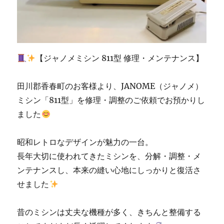
の
お
客
様
|
【ジャノメミシン 811型 修理・メンテナンス】
北
九
州
田川郡香春町のお客様より、JANOME（ジャノメ）
市
ミシン「811型」を修理・調整のご依頼でお預かりし
の
ました
ミ
シ
ン
昭和レトロなデザインが魅力の一台。
専
長年大切に使われてきたミシンを、分解・調整・メ
門
店
ンテナンスし、本来の縫い心地にしっかりと復活さ
「ミ
せました
シ
ン
生
昔のミシンは丈夫な機種が多く、きちんと整備する
活」