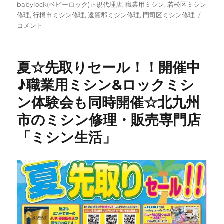
babylock(ベビーロック)正規代理店
,
職業用ミシン
,
若松区ミシン
夏
修理
,
行橋市ミシン修理
,
遠賀郡ミシン修理
,
門司区ミシン修理
☆
コメント
先
取
り
夏☆先取りセール！！開催中
セ
ー
♪職業用ミシン&ロックミシ
ル！！
ン体験会も同時開催☆北九州
開
催
市のミシン修理・販売専門店
中
♪
「ミシン生活」
職
業
用
ミ
シ
ン
&
ロ