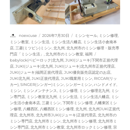
投
投
カ
noexcuse
2026年7月30日
ミシンセール
,
ミシン修理
,
稿
稿
テ
ミシン教室
,
ミシン生活
,
ミシン生活八幡店
,
ミシン生活小倉南本
者
日:
ゴ
店
,
三菱(ミツビシ)ミシン
,
北九州
,
北九州市のミシン修理・販売専
リ
タ
門店「ミシン生活」
,
北九州市のミシン教室
,
福岡
ー
グ
babylock(ベビーロック)北九州
,
JUKI(ジューキ)下関市正規代理
店
,
JUKI(ジューキ)北九州
,
JUKI(ジューキ)北九州市正規代理店
,
JUKI(ジューキ)福岡正規代理店
,
JUKI優良販売店認定のお店
,
JUKI北九州
,
JUKI正規代理店
,
JUKI職業用ミシン
,
RICCAR(リッ
カー)
,
SINGER(シンガー)ミシン
,
シンガーミシン
,
ハンドメイド
,
ミシン
,
ミシンメンテナンス
,
ミシン修理
,
ミシン修理北九州
,
ミシ
ン専門店
,
ミシン教室北九州
,
ミシン生活
,
ミシン生活八幡店
,
ミシ
ン生活小倉南本店
,
三菱ミシン
,
下関市ミシン修理
,
八幡東区ミシ
ン修理
,
八幡西区
,
八幡西区ミシン修理
,
北九州
,
北九州JUKI正規代
理店
,
北九州市
,
北九州市JUKI(ジューキ)正規代理店
,
北九州市の
ミシン専門店
,
北九州市ミシン
,
北九州市ミシン修理
,
北九州市ミ
シン専門店
,
北九州市ミシン教室
,
北九州市ロックミシン修理
,
宗