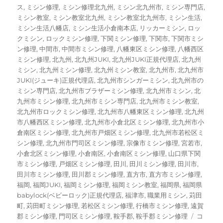
ス
,
ミシン修理
,
ミシン修理北九州
,
ミシン北九州市
,
ミシン専門店
,
ミシン教室
,
ミシン教室北九州
,
ミシン教室北九州市
,
ミシン生活
,
ミシン生活八幡店
,
ミシン生活小倉南本店
,
リッカーミシン
,
ロッ
クミシン
,
ロックミシン修理
,
下関ミシン修理
,
下関市
,
下関市ミシ
ン修理
,
中間市
,
中間市ミシン修理
,
八幡東区ミシン修理
,
八幡西区
ミシン修理
,
北九州
,
北九州JUKI
,
北九州JUKI正規代理店
,
北九州
ミシン
,
北九州ミシン修理
,
北九州ミシン教室
,
北九州市
,
北九州市
JUKI(ジューキ)正規代理店
,
北九州市シンガーミシン
,
北九州市の
ミシン専門店
,
北九州市ブラザーミシン修理
,
北九州市ミシン
,
北
九州市ミシン修理
,
北九州市ミシン専門店
,
北九州市ミシン教室
,
北九州市ロックミシン修理
,
北九州市八幡東区ミシン修理
,
北九州
市八幡西区ミシン修理
,
北九州市小倉北区ミシン修理
,
北九州市小
倉南区ミシン修理
,
北九州市戸畑区ミシン修理
,
北九州市若松区ミ
シン修理
,
北九州市門司区ミシン修理
,
宗像市ミシン修理
,
宮若市
,
小倉北区ミシン修理
,
小倉南区
,
小倉南区ミシン修理
,
山口県下関
市ミシン修理
,
戸畑区ミシン修理
,
田川
,
田川ミシン修理
,
田川市
,
田川市ミシン修理
,
田川郡ミシン修理
,
直方市
,
直方市ミシン修理
,
福岡
,
福岡JUKI
,
福岡ミシン修理
,
福岡ミシン教室
,
福岡県
,
福岡県
babylock(ベビーロック)正規代理店
,
福津市
,
職業用ミシン
,
苅田
町
,
苅田町ミシン修理
,
若松区ミシン修理
,
行橋市ミシン修理
,
遠賀
【北
郡ミシン修理
,
門司区ミシン修理
,
鞍手郡
,
鞍手郡ミシン修理
コ