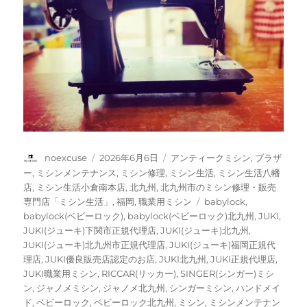
投
投
カ
noexcuse
2026年6月6日
アンティークミシン
,
ブラザ
稿
稿
テ
ー
,
ミシンメンテナンス
,
ミシン修理
,
ミシン生活
,
ミシン生活八幡
者
日:
ゴ
店
,
ミシン生活小倉南本店
,
北九州
,
北九州市のミシン修理・販売
リ
タ
専門店「ミシン生活」
,
福岡
,
職業用ミシン
babylock
,
ー
グ
babylock(ベビーロック)
,
babylock(ベビーロック)北九州
,
JUKI
,
JUKI(ジューキ)下関市正規代理店
,
JUKI(ジューキ)北九州
,
JUKI(ジューキ)北九州市正規代理店
,
JUKI(ジューキ)福岡正規代
理店
,
JUKI優良販売店認定のお店
,
JUKI北九州
,
JUKI正規代理店
,
JUKI職業用ミシン
,
RICCAR(リッカー)
,
SINGER(シンガー)ミシ
ン
,
ジャノメミシン
,
ジャノメ北九州
,
シンガーミシン
,
ハンドメイ
ド
,
ベビーロック
,
ベビーロック北九州
,
ミシン
,
ミシンメンテナン