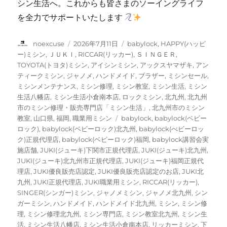
シン生活へ。これからも皆さまのソーイングライフ
を全力でサポートいたします
投
投
カ
noexcuse
2026年7月11日
babylock
,
HAPPY(ハッピ
稿
稿
テ
ー)ミシン
,
ＪＵＫＩ
,
RICCAR(リッカー)
,
ＳＩＮＧＥＲ
,
者
日:
ゴ
TOYOTA(トヨタ)ミシン
,
アイシンミシン
,
アックスヤマザキ
,
アン
リ
ティークミシン
,
ジャノメ
,
ハンドメイド
,
ブラザー
,
ミシンセール
,
ー
ミシンメンテナンス
,
ミシン修理
,
ミシン教室
,
ミシン生活
,
ミシン
生活八幡店
,
ミシン生活小倉南本店
,
ロックミシン
,
北九州
,
北九州
市のミシン修理・販売専門店「ミシン生活」
,
北九州市のミシン
タ
教室
,
山口県
,
福岡
,
職業用ミシン
babylock
,
babylock(ベビー
グ
ロック)
,
babylock(ベビーロック)北九州
,
babylock(べビーロッ
ク)正規代理店
,
babylock(ベビーロック)福岡
,
babylock講習会実
施店舗
,
JUKI(ジューキ)下関市正規代理店
,
JUKI(ジューキ)北九州
,
JUKI(ジューキ)北九州市正規代理店
,
JUKI(ジューキ)福岡正規代
理店
,
JUKI優良販売店認定
,
JUKI優良販売店認定のお店
,
JUKI北
九州
,
JUKI正規代理店
,
JUKI職業用ミシン
,
RICCAR(リッカー)
,
SINGER(シンガー)ミシン
,
ジャノメミシン
,
ジャノメ北九州
,
シン
ガーミシン
,
ハンドメイド
,
ハンドメイド北九州
,
ミシン
,
ミシン修
理
,
ミシン修理北九州
,
ミシン専門店
,
ミシン教室北九州
,
ミシン生
活
,
ミシン生活八幡店
,
ミシン生活小倉南本店
,
リッカーミシン
,
下