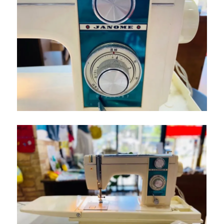
ー
ジ
ミ
シ
ン
を
下
取
り
し
ま
し
た
｜
北
九
州
市
小
倉
南
区