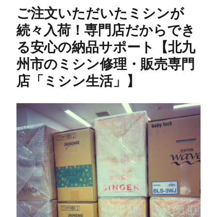
メ
ご注文いただいたミシンが
811
型
続々入荷！専門店だからでき
修
る安心の納品サポート【北九
理】
昭
州市のミシン修理・販売専門
和
レ
店「ミシン生活」】
ト
ロ
な
名
機
を
メ
ン
テ
ナ
ン
ス
｜
田