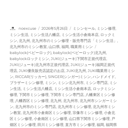
ら
の
ご
依
頼
投
投
カ
noexcuse
2026年5月26日
ミシンセール
,
ミシン修理
,
☆
稿
稿
テ
ミシン生活
,
ミシン生活八幡店
,
ミシン生活小倉南本店
,
ロックミ
に
者
日:
ゴ
シン
,
北九州
,
北九州市のミシン修理・販売専門店「ミシン生活」
,
リ
タ
北九州市のミシン教室
,
山口県
,
福岡
,
職業用ミシン
ー
グ
babylock(ベビーロック)
,
babylock(ベビーロック)北九州
,
babylockロックミシン
,
JUKI(ジューキ)下関市正規代理店
,
JUKI(ジューキ)北九州市正規代理店
,
JUKI(ジューキ)福岡正規代
理店
,
JUKI優良販売店認定のお店
,
JUKI北九州
,
JUKI職業用ミシ
ン
,
RICCAR(リッカー)
,
SINGER(シンガー)ミシン
,
ハンドメイド
,
ブラザーミシン修理
,
ミシン
,
ミシン北九州市
,
ミシン専門店
,
ミシ
ン生活
,
ミシン生活八幡店
,
ミシン生活小倉南本店
,
ロックミシン
修理
,
下関市ミシン修理
,
下関市ミシン専門店
,
八幡東区ミシン修
理
,
八幡西区ミシン修理
,
北九州
,
北九州市
,
北九州市シンガーミシ
ン
,
北九州市のミシン専門店
,
北九州市ミシン修理
,
北九州市ミシ
ン教室
,
北九州市小倉南区ミシン修理
,
宗像市ミシン修理
,
小倉北
区ミシン修理
,
小倉南区ミシン修理
,
山口県下関市ミシン修理
,
戸
畑区ミシン修理
,
田川ミシン修理
,
直方市ミシン修理
,
福岡
,
福岡県