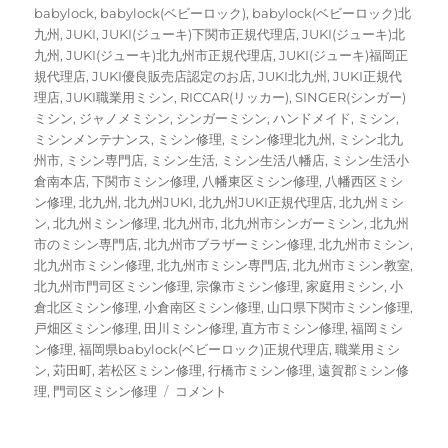
ー
グ
babylock
,
babylock(ベビーロック)
,
babylock(ベビーロック)北
九州
,
JUKI
,
JUKI(ジューキ)下関市正規代理店
,
JUKI(ジューキ)北
九州
,
JUKI(ジューキ)北九州市正規代理店
,
JUKI(ジューキ)福岡正
規代理店
,
JUKI優良販売店認定のお店
,
JUKI北九州
,
JUKI正規代
理店
,
JUKI職業用ミシン
,
RICCAR(リッカー)
,
SINGER(シンガー)
ミシン
,
ジャノメミシン
,
シンガーミシン
,
ハンドメイド
,
ミシン
,
ミシンメンテナンス
,
ミシン修理
,
ミシン修理北九州
,
ミシン北九
州市
,
ミシン専門店
,
ミシン生活
,
ミシン生活八幡店
,
ミシン生活小
倉南本店
,
下関市ミシン修理
,
八幡東区ミシン修理
,
八幡西区ミシ
ン修理
,
北九州
,
北九州JUKI
,
北九州JUKI正規代理店
,
北九州ミシ
ン
,
北九州ミシン修理
,
北九州市
,
北九州市シンガーミシン
,
北九州
市のミシン専門店
,
北九州市ブラザーミシン修理
,
北九州市ミシン
,
北九州市ミシン修理
,
北九州市ミシン専門店
,
北九州市ミシン教室
,
北九州市門司区ミシン修理
,
宗像市ミシン修理
,
家庭用ミシン
,
小
倉北区ミシン修理
,
小倉南区ミシン修理
,
山口県下関市ミシン修理
,
戸畑区ミシン修理
,
田川ミシン修理
,
直方市ミシン修理
,
福岡ミシ
ン修理
,
福岡県babylock(ベビーロック)正規代理店
,
職業用ミシ
ン
,
苅田町
,
若松区ミシン修理
,
行橋市ミシン修理
,
遠賀郡ミシン修
【ジ
理
,
門司区ミシン修理
コメント
ャ
ノ