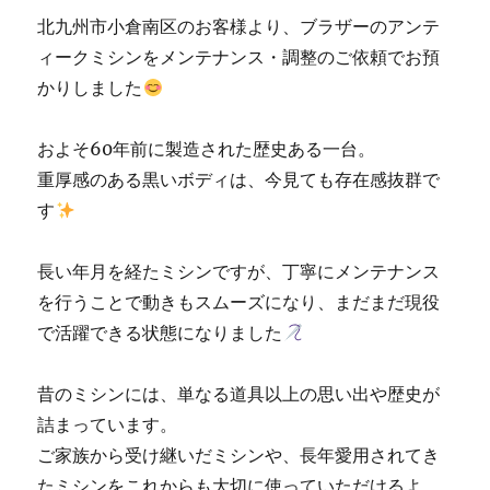
「ミ
北九州市小倉南区のお客様より、ブラザーのアンテ
シ
ィークミシンをメンテナンス・調整のご依頼でお預
ン
かりしました
生
活」】
に
およそ60年前に製造された歴史ある一台。
重厚感のある黒いボディは、今見ても存在感抜群で
す
長い年月を経たミシンですが、丁寧にメンテナンス
を行うことで動きもスムーズになり、まだまだ現役
で活躍できる状態になりました
昔のミシンには、単なる道具以上の思い出や歴史が
詰まっています。
ご家族から受け継いだミシンや、長年愛用されてき
たミシンをこれからも大切に使っていただけるよ