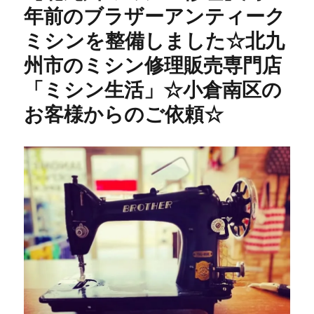
だ
年前のブラザーアンティーク
い
ミシンを整備しました☆北九
た
ミ
州市のミシン修理販売専門店
シ
ン
「ミシン生活」☆小倉南区の
が
お客様からのご依頼☆
続々
入
荷！
専
門
店
だ
か
ら
で
き
る
安
心