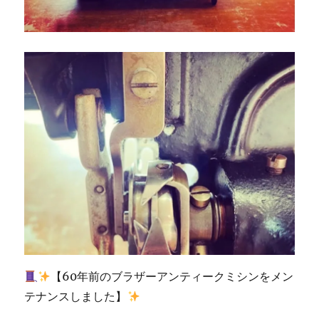
の
納
品
サ
ポ
ー
ト
【北
九
州
市
の
ミ
シ
ン
修
理・
販
売
【60年前のブラザーアンティークミシンをメン
専
テナンスしました】
門
店