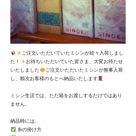
川
郡
香
春
町
の
お
客
ご注文いただいていたミシンが続々入荷しまし
様
た！
お待ちいただいていた皆さま、大変お待たせ
の
いたしました
ご注文いただいたミシンが無事入荷
ご
依
し、順次お客様のもとへ納品いたします
頼
☆
ミシン生活では、ただ箱をお渡しするだけではあり
北
九
ません。
州
市
納品時には、
の
ミ
糸の掛け方
シ