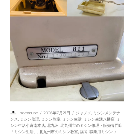
投
投
カ
noexcuse
2026年7月21日
ジャノメ
,
ミシンメンテナ
稿
稿
テ
ンス
,
ミシン修理
,
ミシン教室
,
ミシン生活
,
ミシン生活八幡店
,
ミ
者
日:
ゴ
シン生活小倉南本店
,
北九州
,
北九州市のミシン修理・販売専門店
リ
タ
「ミシン生活」
,
北九州市のミシン教室
,
福岡
,
職業用ミシン